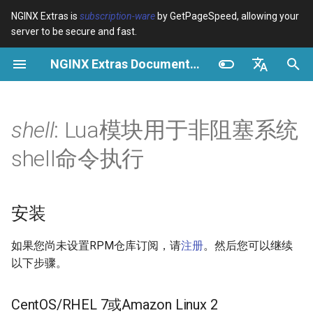
NGINX Extras is
subscription-ware
by GetPageSpeed, allowing your
server to be secure and fast.
正
NGINX Extras Documentation
在
概览
安装
缓存
NGINX 稳定版与主线版 - 在
概览
概览
概览
VPS/Dedicated - Proxy
Brotli Compression
Country Blocking with Geo
初
English
RHEL/CentOS 上选择哪个分
Cache
始
Español
shell
: Lua模块用于非阻塞系统
支
device-type
性能
CentOS/RHEL 7或Amazon
Variables
Directives
Get started
Linux 2
VPS/Dedicated - FastCGI
化
Português (Brasil)
shell命令执行
NGINX-MOD - 增强版
Cache
geoip2
安全
Examples
Examples
Production operations
搜
Deutsch
NGINX，支持 HTTP/3、
CentOS/RHEL 8+、Fedora
HPACK 和 RHEL 的健康检查
Linux、Amazon Linux 2023
cPanel EA4 - Proxy Cache
pagespeed
Troubleshooting
Troubleshooting
Filter reference
索
Français
安装
引
Русский
Tengine Web Server - 在
函数
abuse-guard
Related
Related
Release and security
如果您尚未设置RPM仓库订阅，请
注册
。然后您可以继续
RHEL、CentOS 和 Rocky
擎
history
中文
以下步骤。
Linux 上安装
run
accept-language
Plesk 控制面板的 NGINX 模
GitHub
access-control
CentOS/
RHEL
7或Amazon Linux 2