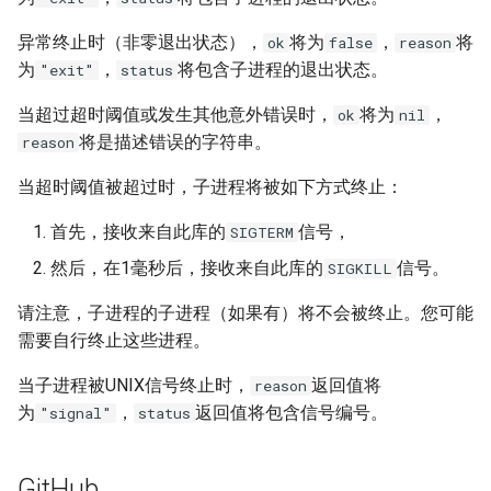
echo
异常终止时（非零退出状态），
将为
，
将
ok
false
reason
encrypted-session
为
，
将包含子进程的退出状态。
"exit"
status
当超过超时阈值或发生其他意外错误时，
将为
，
ok
nil
error-log-write
将是描述错误的字符串。
reason
eval
当超时阈值被超过时，子进程将被如下方式终止：
execute
首先，接收来自此库的
信号，
SIGTERM
然后，在1毫秒后，接收来自此库的
信号。
SIGKILL
f4fhds
请注意，子进程的子进程（如果有）将不会被终止。您可能
fancyindex
需要自行终止这些进程。
当子进程被UNIX信号终止时，
返回值将
fips-check
reason
为
，
返回值将包含信号编号。
"signal"
status
flv
GitHub