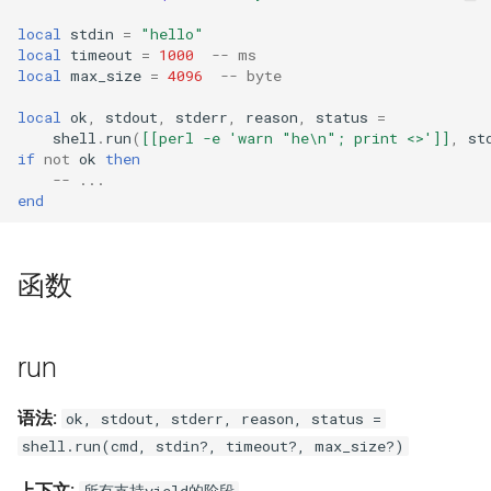
aws-auth
local
stdin
=
"hello"
local
timeout
=
1000
-- ms
local
max_size
=
4096
-- byte
bot-verifier
local
ok
,
stdout
,
stderr
,
reason
,
status
=
brotli
shell
.
run
(
[[perl -e 'warn "he\n"; print <>']]
,
st
if
not
ok
then
-- ...
cache-purge
end
captcha
函数
cgi
combined-upstreams
run
compression-normalize
语法:
ok, stdout, stderr, reason, status =
shell.run(cmd, stdin?, timeout?, max_size?)
compression-vary
上下文: