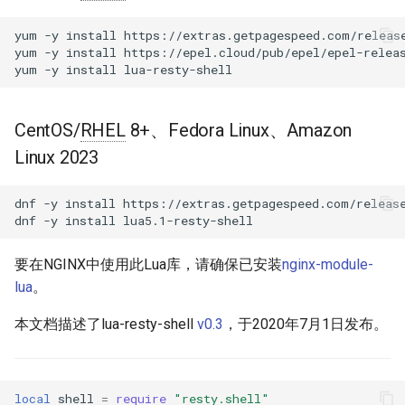
块 - RPM 包
acme
yum
-y
install
https://extras.getpagespeed.com/release
cPanel EA4 NGINX 模块 - 将
yum
-y
install
https://epel.cloud/pub/epel/epel-releas
ea-nginx 变成性能与安全的强
yum
-y
install
ajp
大工具
array-var
CentOS/
RHEL
8+、Fedora Linux、Amazon
NGINX HTTP/3 QUIC 支持 -
Linux 2023
RHEL 和 CentOS 的 RPM 包
auth-digest
Angie Web Server - 在
dnf
-y
install
https://extras.getpagespeed.com/release
auth-hash
dnf
-y
install
RHEL、CentOS、Rocky Linux
和 AlmaLinux 上安装
auth-ldap
要在NGINX中使用此Lua库，请确保已安装
nginx-module-
lua
。
auth-pam
本文档描述了lua-resty-shell
v0.3
，于2020年7月1日发布。
auth-radius
auth-totp
local
shell
=
require
"resty.shell"