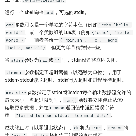
所有支持yield的阶段
concat
运行一个shell命令
，可选的stdin。
cmd
cookie-flag
参数可以是一个单独的字符串值（例如
cmd
"echo 'hello,
）或一个类数组的Lua表（例如
world'"
{"echo", "hello,
cookie-limit
）。前者等价于
world"}
{"/bin/sh", "-c", "echo
，但更简单且稍微快一些。
'hello, world'"}
coolkit
当
参数为
或
时，stdin设备将立即关闭。
stdin
nil
""
dav-ext
参数指定了超时阈值（以毫秒为单位），用于
timeout
delay
stderr/stdout读取超时、stdin写入超时和进程等待超时。
参数指定了stdout和stderr每个输出数据流允许的
max_size
doh
最大大小。当超过限制时，
函数将立即停止从流中
run()
读取更多数据，并在
返回值中返回错误字符
reason
dynamic-etag
串：
。
"failed to read stdout: too much data"
dynamic-limit-req
成功终止时（以零退出状态），
将为
，
将
ok
true
reason
为
，
将包含子进程的退出状态。
"exit"
status