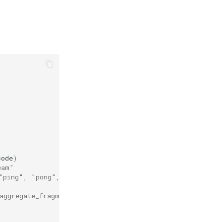
code
)
eam"
"ping", "pong", "close"
ggregate_fragments开启则为true