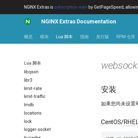
iputils
NGINX Extras is
subscription-ware
by GetPageSpeed, allowing
jit-uuid
NGINX Extras Documentation
jq
jsonrpc-batch
概览
模块
Lua 脚本
指南
发行版
RPM 仓库
jump-consistent-hash
jwt-verification
jwt
websocke
Lua 脚本
kafka
libcjson
libr3
安装
limit-rate
limit-traffic
如果您尚未设置
lmdb
locations
CentOS/
RHE
lock
logger-socket
yum
-y
insta
lrucache