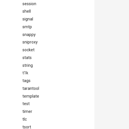
session
shell
signal
smtp
snappy
sniproxy
socket
stats
string
t1k
tags
tarantool
template
test
timer
tlc
tsort