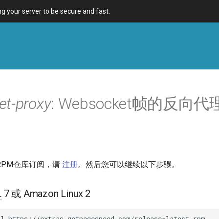
 your server to be secure and fast.
t-proxy
: Websocket帧的反向代
RPM仓库订阅，请
注册
。然后您可以继续以下步骤。
L
7 或 Amazon Linux 2
ll
https://extras.getpagespeed.com/release-latest.rpm
