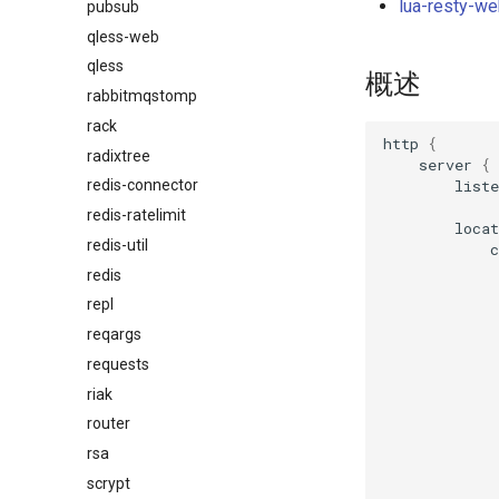
lua-resty-w
pubsub
qless-web
qless
概述
rabbitmqstomp
rack
http
{
radixtree
server
{
liste
redis-connector
redis-ratelimit
locat
redis-util
c
redis
repl
reqargs
requests
riak
router
rsa
scrypt