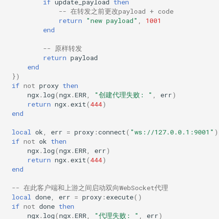
if
update_payload
then
-- 在转发之前更改payload + code
return
"new payload"
,
1001
end
-- 原样转发
return
payload
end
})
if
not
proxy
then
ngx
.
log
(
ngx
.
ERR
,
"创建代理失败: "
,
err
)
return
ngx
.
exit
(
444
)
end
local
ok
,
err
=
proxy
:
connect
(
"ws://127.0.0.1:9001"
)
if
not
ok
then
ngx
.
log
(
ngx
.
ERR
,
err
)
return
ngx
.
exit
(
444
)
end
-- 在此客户端和上游之间启动双向WebSocket代理
local
done
,
err
=
proxy
:
execute
()
if
not
done
then
ngx
.
log
(
ngx
.
ERR
,
"代理失败: "
,
err
)