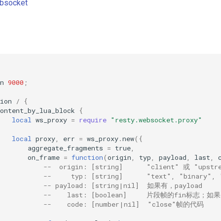
ebsocket
n
9000
;
ion
/
{
ontent_by_lua_block
{
local
ws_proxy
=
require
"resty.websocket.proxy"
local
proxy
,
err
=
ws_proxy
.
new
({
aggregate_fragments
=
true
,
on_frame
=
function
(
origin
,
typ
,
payload
,
last
,
--  origin: [string]      "client" 或 "upstr
--     typ: [string]      "text", "binary", 
-- payload: [string|nil]  如果有，payload
--    last: [boolean]     片段帧的fin标志；如果a
--    code: [number|nil]  "close"帧的代码