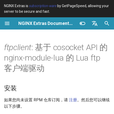
NGINX Extras is
subscription-ware
by GetPageSpeed, allowing your
server to be secure and fast.
正
NGINX Extras Documentation
在
概览
安装
缓存
NGINX 稳定版与主线版 - 在
概览
概览
概览
VPS/Dedicated - Proxy
Brotli Compression
Country Blocking with Geo
初
English
RHEL/CentOS 上选择哪个分
Cache
始
Español
ftpclient
: 基于 cosocket API 的
支
device-type
性能
CentOS/RHEL 7 或 Amazon
Variables
Directives
Linux 2
VPS/Dedicated - FastCGI
化
Português (Brasil)
nginx-module-lua 的 Lua ftp
NGINX-MOD - 增强版
Cache
geoip2
安全
Examples
Examples
搜
Deutsch
NGINX，支持 HTTP/3、
CentOS/RHEL 8+、Fedora
客户端驱动
HPACK 和 RHEL 的健康检查
Linux、Amazon Linux 2023
cPanel EA4 - Proxy Cache
pagespeed
Troubleshooting
Troubleshooting
索
Français
引
Русский
Tengine Web Server - 在
GitHub
abuse-guard
Related
Related
安装
RHEL、CentOS 和 Rocky
擎
中文
Linux 上安装
accept-language
如果您尚未设置 RPM 仓库订阅，请
注册
。然后您可以继续
以下步骤。
Plesk 控制面板的 NGINX 模
access-control