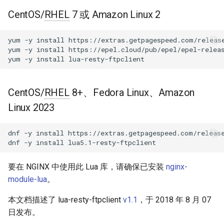
块 - RPM 包
CentOS/
RHEL
7 或 Amazon Linux 2
acme
cPanel EA4 NGINX 模块 - 将
ea-nginx 变成性能与安全的强
ajp
yum
-y
install
https://extras.getpagespeed.com/release
yum
-y
install
https://epel.cloud/pub/epel/epel-releas
大工具
yum
-y
install
array-var
NGINX HTTP/3 QUIC 支持 -
RHEL 和 CentOS 的 RPM 包
auth-digest
CentOS/
RHEL
8+、Fedora Linux、Amazon
Linux 2023
Angie Web Server - 在
auth-hash
RHEL、CentOS、Rocky Linux
dnf
-y
install
https://extras.getpagespeed.com/release
和 AlmaLinux 上安装
auth-ldap
dnf
-y
install
auth-pam
要在 NGINX 中使用此 Lua 库，请确保已安装
nginx-
module-lua
。
auth-radius
本文档描述了 lua-resty-ftpclient
v1.1
，于 2018 年 8 月 07
auth-totp
日发布。