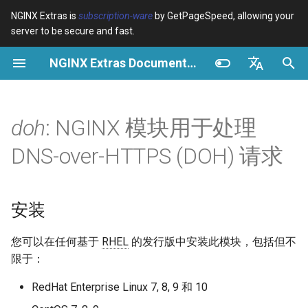
NGINX Extras is
subscription-ware
by GetPageSpeed, allowing your
server to be secure and fast.
正
NGINX Extras Documentation
在
概览
概览
概览
安装
概览
缓存
NGINX 稳定版与主线版 - 在
$bot_category
auto_reload
VPS/Dedicated - Proxy
Brotli Compression
Country Blocking with Geo
初
English
RHEL/CentOS 上选择哪个分
Cache
始
Español
doh
: NGINX 模块用于处理
支
Variables
Directives
GitHub
acme
性能
$bot_name
geoip2
VPS/Dedicated - FastCGI
化
Português (Brasil)
DNS-over-HTTPS (DOH) 请求
NGINX-MOD - 增强版
Cache
Examples
Examples
ada
安全
$bot_producer
geoip2_proxy
搜
Deutsch
NGINX，支持 HTTP/3、
HPACK 和 RHEL 的健康检查
cPanel EA4 - Proxy Cache
Troubleshooting
Troubleshooting
auto-ssl
$browser_engine
geoip2_proxy_recursive
索
Français
安装
引
Русский
Tengine Web Server - 在
Related
Related
aws-auth
$browser_family
您可以在任何基于
RHEL
的发行版中安装此模块，包括但不
RHEL、CentOS 和 Rocky
擎
中文
限于：
Linux 上安装
aws-sdk
$browser_name
RedHat Enterprise Linux 7, 8, 9 和 10
Plesk 控制面板的 NGINX 模
balancer
$browser_version