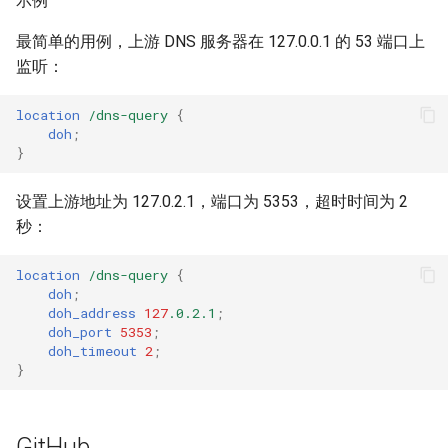
示例
injection
最简单的用例，上游 DNS 服务器在 127.0.0.1 的 53 端口上
iputils
监听：
jit-uuid
location
/dns-query
{
doh
;
}
jq
设置上游地址为 127.0.2.1，端口为 5353，超时时间为 2
jsonrpc-batch
秒：
jump-consistent-hash
location
/dns-query
{
doh
;
jwt-verification
doh_address
127
.0.2.1
;
doh_port
5353
;
doh_timeout
2
;
jwt
}
kafka
GitHub