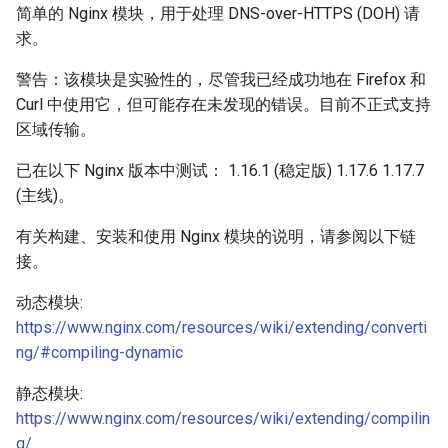
简单的 Nginx 模块，用于处理 DNS-over-HTTPS (DOH) 请
ctxdump
$is_tablet
求。
dns-server
$is_tv
警告：该模块是实验性的，尽管我已经成功地在 Firefox 和
Curl 中使用它，但可能存在未发现的错误。目前不正式支持
dns
$is_wearable
区域传输。
etcd
已在以下 Nginx 版本中测试： 1.16.1 (稳定版) 1.17.6 1.17.7
$os_family
(主线)。
exec
$os_name
有关构建、安装和使用 Nginx 模块的说明，请参阅以下链
接。
feishu-auth
$os_version
动态模块:
fileinfo
https://www.nginx.com/resources/wiki/extending/converti
ng/#compiling-dynamic
ftpclient
静态模块:
global-throttle
https://www.nginx.com/resources/wiki/extending/compilin
g/