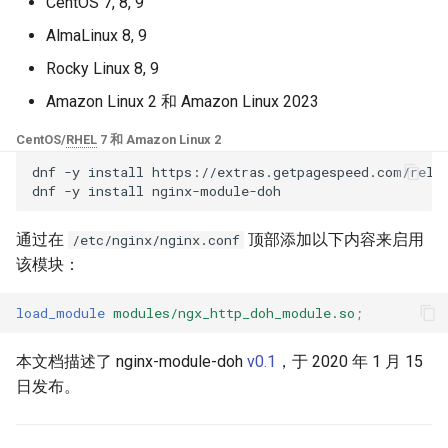
块 - RPM 包
CentOS 7, 8, 9
base-encoding
$device_brand
AlmaLinux 8, 9
cPanel EA4 NGINX 模块 - 将
Rocky Linux 8, 9
ea-nginx 变成性能与安全的强
cache
$device_json
大工具
Amazon Linux 2 和 Amazon Linux 2023
checkups
$device_model
CentOS/
RHEL
7 和 Amazon Linux 2
NGINX HTTP/3 QUIC 支持 -
dnf
-y
install
https://extras.getpagespeed.com/relea
RHEL 和 CentOS 的 RPM 包
consul-event
$device_type
dnf
-y
install
Angie Web Server - 在
consul
$is_ai_crawler
通过在
顶部添加以下内容来启用
/etc/nginx/nginx.conf
RHEL、CentOS、Rocky Linux
该模块：
和 AlmaLinux 上安装
cookie
$is_bot
load_module
modules/ngx_http_doh_module.so
;
core
$is_console
本文档描述了 nginx-module-doh
v0.1
，于 2020 年 1 月 15
cors
$is_desktop
日发布。
counter
$is_mobile