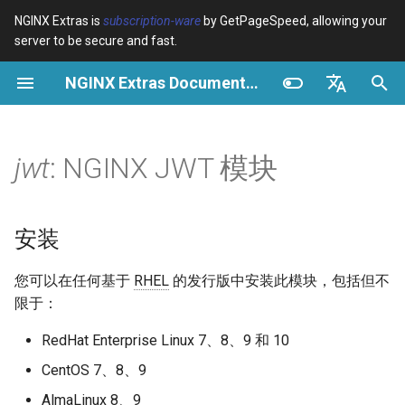
NGINX Extras is
subscription-ware
by GetPageSpeed, allowing your
server to be secure and fast.
正
NGINX Extras Documentation
在
概览
概览
概览
安装
概览
缓存
NGINX 稳定版与主线版 - 在
$bot_category
auto_reload
Module configuration
Domains and origins
Images
Release notes
VPS/Dedicated - Proxy
Brotli Compression
Country Blocking with Geo
初
English
RHEL/CentOS 上选择哪个分
Cache
始
Español
jwt
: NGINX JWT 模块
支
Variables
Directives
Get started
acme
性能
$bot_name
geoip2
Configure filters safely
Cache and system setting
CSS
CVE-2012-4001
VPS/Dedicated - FastCGI
化
Português (Brasil)
NGINX-MOD - 增强版
Cache
Examples
Examples
Production operations
ada
安全
$bot_producer
geoip2_proxy
Filter catalogue
Admin pages
JavaScript
CVE-2012-4360
搜
Deutsch
NGINX，支持 HTTP/3、
安装
HPACK 和 RHEL 的健康检查
cPanel EA4 - Proxy Cache
Troubleshooting
Troubleshooting
Filter reference
auto-ssl
$browser_engine
geoip2_proxy_recursive
Optimize for bandwidth
Downstream caching
Caching and networking
CVE-2013-6111
索
Français
您可以在任何基于
RHEL
的发行版中安装此模块，包括但不
引
Русский
Tengine Web Server - 在
Related
Related
Release and security
aws-auth
$browser_family
Restrict URLs
Console
HTML and markup
Security update, 2013
限于：
RHEL、CentOS 和 Rocky
擎
history
中文
RedHat Enterprise Linux 7、8、9 和 10
Linux 上安装
aws-sdk
$browser_name
HTTPS support
Experiments
Analytics and advanced
NGINX security update, 20
CentOS 7、8、9
Plesk 控制面板的 NGINX 模
balancer
$browser_version
ModSecurity
Security update, January 2
AlmaLinux 8、9