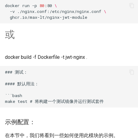
test
docker
run
-p
80
:80
\
-v
./nginx.conf:/etc/nginx/nginx.conf
\
timer
或
tlc
tsort
docker build -f Dockerfile -t jwt-nginx .
txid
### 测试：

upload
#### 默认用法：

upstream-healthcheck
```bash

upstream
示例配置：
uuid
在本节中，我们将看到一些如何使用此模块的示例。