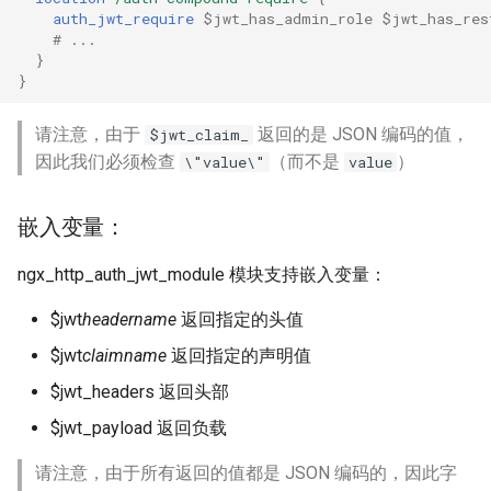
auth_jwt_require
$jwt_has_admin_role
$jwt_has_res
requests
# ...
}
riak
}
router
请注意，由于
返回的是 JSON 编码的值，
$jwt_claim_
因此我们必须检查
（而不是
）
\"value\"
value
rsa
嵌入变量：
scrypt
ngx_http_auth_jwt_module 模块支持嵌入变量：
session
$jwt
header
name
返回指定的头值
shell
$jwt
claim
name
返回指定的声明值
$jwt_headers 返回头部
signal
$jwt_payload 返回负载
smtp
请注意，由于所有返回的值都是 JSON 编码的，因此字