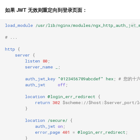
validation
如果 JWT 无效则重定向到登录页面：
vhost
load_module
/usr/lib/nginx/modules/ngx_http_auth_jwt_
waf
# ...
weauth
http
{
server
{
listen
80
;
websocket-proxy
server_name
_
;
websocket
auth_jwt_key
"0123456789abcdef"
hex
;
# 您的十
auth_jwt
off
;
woothee
location
@login_err_redirect
{
return
302
$scheme://$host:$server_port/l
worker-events
}
location
/secure/
{
xxhash
auth_jwt
on
;
error_page
401
=
@login_err_redirect
;
}