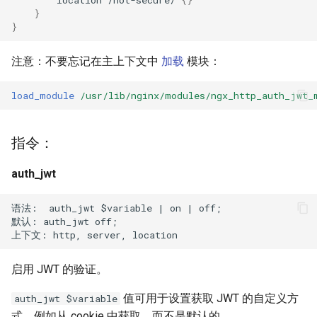
libcjson
}
}
libr3
注意：不要忘记在主上下文中
加载
模块：
limit-rate
load_module
/usr/lib/nginx/modules/ngx_http_auth_jwt_
limit-traffic
lmdb
指令：
auth_jwt
locations
语法:  auth_jwt $variable | on | off;

lock
默认: auth_jwt off;

logger-socket
启用 JWT 的验证。
lrucache
值可用于设置获取 JWT 的自定义方
auth_jwt $variable
macaroons
式，例如从 cookie 中获取，而不是默认的