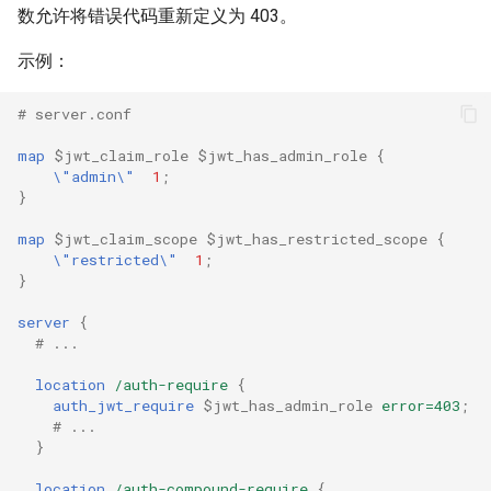
数允许将错误代码重新定义为 403。
rabbitmqstomp
示例：
rack
# server.conf
radixtree
map
$jwt_claim_role
$jwt_has_admin_role
{
\"admin\"
1
;
redis-connector
}
map
$jwt_claim_scope
$jwt_has_restricted_scope
{
redis-ratelimit
\"restricted\"
1
;
}
redis-util
server
{
# ...
redis
location
/auth-require
{
auth_jwt_require
$jwt_has_admin_role
error=403
;
repl
# ...
}
reqargs
location
/auth-compound-require
{