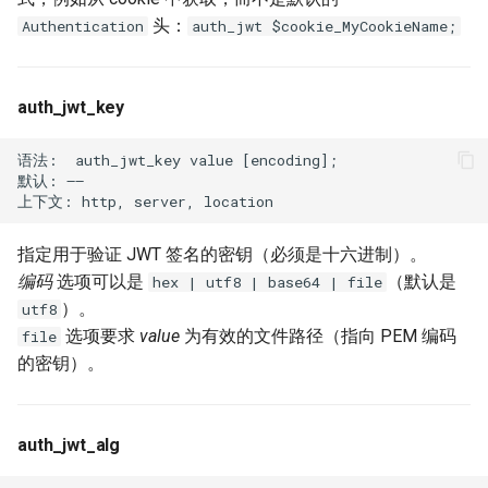
头：
Authentication
auth_jwt $cookie_MyCookieName;
mail
maxminddb
auth_jwt_key
memcached
语法:  auth_jwt_key value [encoding];

默认: ——

mlcache
指定用于验证 JWT 签名的密钥（必须是十六进制）。
multiplexer
编码
选项可以是
（默认是
hex | utf8 | base64 | file
）。
utf8
murmurhash2
选项要求
value
为有效的文件路径（指向 PEM 编码
file
的密钥）。
mysql
nettle
auth_jwt_alg
newrelic