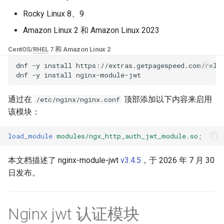
块 - RPM 包
Rocky Linux 8、9
base-encoding
$device_brand
FAQ and troubleshooting
Security update, March 20
cPanel EA4 NGINX 模块 - 将
Amazon Linux 2 和 Amazon Linux 2023
ea-nginx 变成性能与安全的强
cache
$device_json
大工具
CentOS/
RHEL
7 和 Amazon Linux 2
checkups
$device_model
dnf
-y
install
https://extras.getpagespeed.com/relea
NGINX HTTP/3 QUIC 支持 -
dnf
-y
install
RHEL 和 CentOS 的 RPM 包
consul-event
$device_type
通过在
顶部添加以下内容来启用
/etc/nginx/nginx.conf
Angie Web Server - 在
该模块：
consul
$is_ai_crawler
RHEL、CentOS、Rocky Linux
和 AlmaLinux 上安装
load_module
modules/ngx_http_auth_jwt_module.so
;
cookie
$is_bot
本文档描述了 nginx-module-jwt
v3.4.5
，于 2026 年 7 月 30
core
$is_console
日发布。
cors
$is_desktop
Nginx jwt 认证模块
counter
$is_mobile