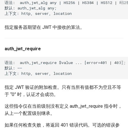
语法:  auth_jwt_alg any | HS256 | HS384 | HS512 | RS25
默认: auth_jwt_alg any;

nsq
ntlm
指定服务器期望在 JWT 中接收的算法。
openidc
auth_jwt_require
openssl
语法:  auth_jwt_require $value ... [error=401 | 403];

perf
默认: ——

prettycjson
指定 JWT 验证的附加检查。只有当所有值都不为空且不等
于 “0” 时，认证才会成功。
pubsub
这些指令仅在当前级别没有定义 auth_jwt_require 指令时，
qless-web
从上一个配置级别继承。
qless
如果任何检查失败，将返回 401 错误代码。可选的错误参