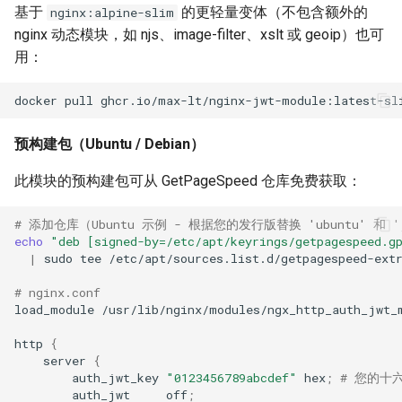
基于
的更轻量变体（不包含额外的
nginx:alpine-slim
healthcheck
nginx 动态模块，如 njs、image-filter、xslt 或 geoip）也可
用：
hmac
hoedown
预构建包（Ubuntu / Debian）
http
此模块的预构建包可从 GetPageSpeed 仓库免费获取：
http2
# 添加仓库（Ubuntu 示例 - 根据您的发行版替换 'ubuntu' 和 '
httpipe
echo
"deb [signed-by=/etc/apt/keyrings/getpagespeed.g
|
sudo
tee
/etc/apt/sources.list.d/getpagespeed-extr
hyperscan
# nginx.conf
load_module
/usr/lib/nginx/modules/ngx_http_auth_jwt_
influx
http
{
server
{
ini
auth_jwt_key
"0123456789abcdef"
hex
;
# 您的十
auth_jwt
off
;