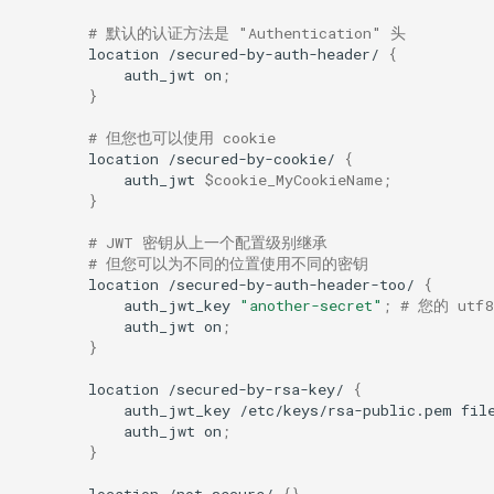
injection
# 默认的认证方法是 "Authentication" 头
location
/secured-by-auth-header/
{
iputils
auth_jwt
on
;
}
jit-uuid
# 但您也可以使用 cookie
location
/secured-by-cookie/
{
jq
auth_jwt
$cookie_MyCookieName
;
}
jsonrpc-batch
# JWT 密钥从上一个配置级别继承
# 但您可以为不同的位置使用不同的密钥
jump-consistent-hash
location
/secured-by-auth-header-too/
{
auth_jwt_key
"another-secret"
;
# 您的 ut
auth_jwt
on
;
jwt-verification
}
jwt
location
/secured-by-rsa-key/
{
auth_jwt_key
/etc/keys/rsa-public.pem
fil
auth_jwt
on
;
kafka
}
location
/not-secure/
{}