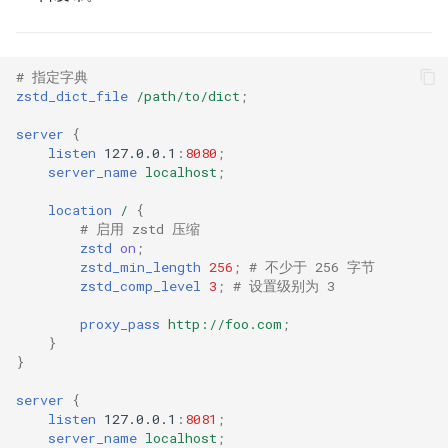
ctxdump
$is_tablet
dns-server
$is_tv
# 指定字典
zstd_dict_file
/path/to/dict
;
dns
$is_wearable
server
{
listen
127.0.0.1
:
8080
;
etcd
$os_family
server_name
localhost
;
location
/
{
exec
$os_name
# 启用 zstd 压缩
zstd
on
;
zstd_min_length
256
;
# 不少于 256 字节
feishu-auth
$os_version
zstd_comp_level
3
;
# 设置级别为 3
fileinfo
proxy_pass
http://foo.com
;
}
}
ftpclient
server
{
global-throttle
listen
127.0.0.1
:
8081
;
server_name
localhost
;