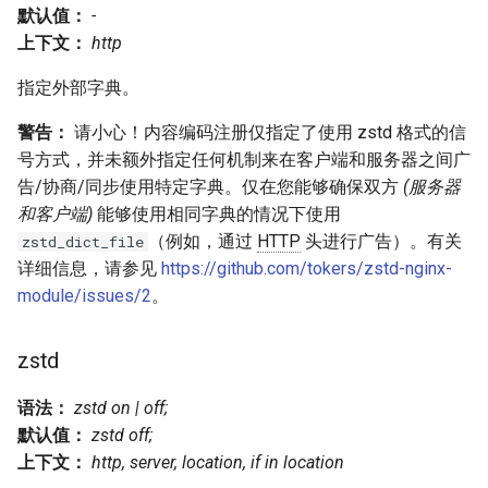
injection
默认值：
-
上下文：
http
iputils
指定外部字典。
jit-uuid
警告：
请小心！内容编码注册仅指定了使用 zstd 格式的信
号方式，并未额外指定任何机制来在客户端和服务器之间广
jq
告/协商/同步使用特定字典。仅在您能够确保双方
(服务器
和客户端)
能够使用相同字典的情况下使用
jsonrpc-batch
（例如，通过
HTTP
头进行广告）。有关
zstd_dict_file
详细信息，请参见
https://github.com/tokers/zstd-nginx-
jump-consistent-hash
module/issues/2
。
jwt-verification
zstd
jwt
语法：
zstd on | off;
默认值：
zstd off;
kafka
上下文：
http, server, location, if in location