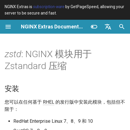
NGINX Extras is
subscription-ware
by GetPageSpeed, allowing your
server to be secure and fast.
正
NGINX Extras Documentation
在
概览
概览
概览
安装
概览
缓存
NGINX 稳定版与主线版 - 在
$bot_category
auto_reload
VPS/Dedicated - Proxy
Brotli Compression
Country Blocking with Geo
初
English
RHEL/CentOS 上选择哪个分
Cache
始
Español
zstd
: NGINX 模块用于
支
Variables
Directives
acme
性能
$bot_name
geoip2
VPS/Dedicated - FastCGI
化
Português (Brasil)
Zstandard 压缩
NGINX-MOD - 增强版
Cache
Examples
Examples
ada
安全
$bot_producer
geoip2_proxy
搜
Deutsch
NGINX，支持 HTTP/3、
HPACK 和 RHEL 的健康检查
cPanel EA4 - Proxy Cache
Troubleshooting
Troubleshooting
auto-ssl
$browser_engine
geoip2_proxy_recursive
索
Français
安装
引
Русский
Tengine Web Server - 在
Related
Related
aws-auth
$browser_family
您可以在任何基于
RHEL
的发行版中安装此模块，包括但不
RHEL、CentOS 和 Rocky
擎
中文
限于：
Linux 上安装
aws-sdk
$browser_name
RedHat Enterprise Linux 7、8、9 和 10
Plesk 控制面板的 NGINX 模
balancer
$browser_version