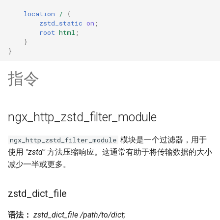
healthcheck
location
/
{
zstd_static
on
;
hmac
root
html
;
}
}
hoedown
指令
http
http2
ngx_http_zstd_filter_module
httpipe
模块是一个过滤器，用于
ngx_http_zstd_filter_module
使用
"zstd"
方法压缩响应。这通常有助于将传输数据的大小
hyperscan
减少一半或更多。
influx
zstd_dict_file
ini
语法：
zstd_dict_file /path/to/dict;