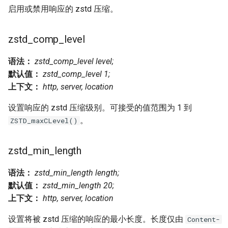
libcjson
启用或禁用响应的 zstd 压缩。
libr3
zstd_comp_level
limit-rate
语法：
zstd_comp_level level;
默认值：
zstd_comp_level 1;
limit-traffic
上下文：
http, server, location
lmdb
设置响应的 zstd 压缩级别。可接受的值范围为 1 到
。
ZSTD_maxCLevel()
locations
zstd_min_length
lock
语法：
zstd_min_length length;
logger-socket
默认值：
zstd_min_length 20;
上下文：
http, server, location
lrucache
设置将被 zstd 压缩的响应的最小长度。长度仅由
Content-
macaroons