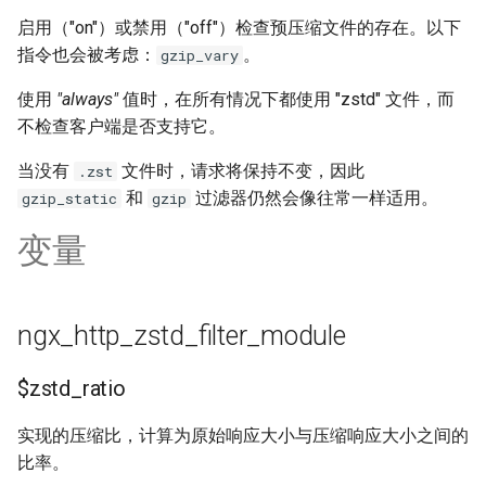
启用（"on"）或禁用（"off"）检查预压缩文件的存在。以下
rabbitmqstomp
指令也会被考虑：
。
gzip_vary
rack
使用
"always"
值时，在所有情况下都使用 "zstd" 文件，而
不检查客户端是否支持它。
radixtree
当没有
文件时，请求将保持不变，因此
.zst
redis-connector
和
过滤器仍然会像往常一样适用。
gzip_static
gzip
变量
redis-ratelimit
redis-util
ngx_http_zstd_filter_module
redis
$zstd_ratio
repl
实现的压缩比，计算为原始响应大小与压缩响应大小之间的
reqargs
比率。