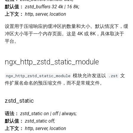
默认值：
zstd_buffers 32 4k | 16 8k;
nsq
上下文：
http, server, location
ntlm
设置用于压缩响应的缓冲区的数量和大小。默认情况下，缓
冲区大小等于一个内存页面。这是 4K 或 8K，具体取决于
openidc
平台。
openssl
ngx_http_zstd_static_module
perf
模块允许发送以
文
ngx_http_zstd_static_module
.zst
件扩展名命名的预压缩文件，而不是常规文件。
prettycjson
pubsub
zstd_static
qless-web
语法：
zstd_static on | off | always;
默认值：
zstd_static off;
qless
上下文：
http, server, location