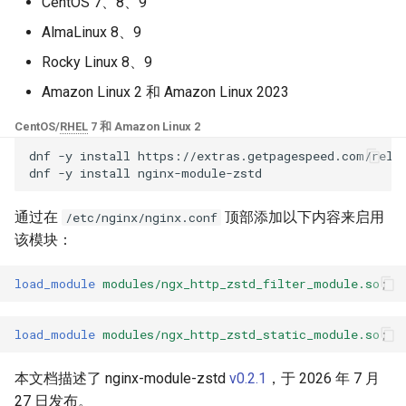
块 - RPM 包
CentOS 7、8、9
base-encoding
$device_brand
AlmaLinux 8、9
cPanel EA4 NGINX 模块 - 将
Rocky Linux 8、9
ea-nginx 变成性能与安全的强
cache
$device_json
大工具
Amazon Linux 2 和 Amazon Linux 2023
checkups
$device_model
CentOS/
RHEL
7 和 Amazon Linux 2
NGINX HTTP/3 QUIC 支持 -
dnf
-y
install
https://extras.getpagespeed.com/relea
RHEL 和 CentOS 的 RPM 包
consul-event
$device_type
dnf
-y
install
Angie Web Server - 在
consul
$is_ai_crawler
通过在
顶部添加以下内容来启用
/etc/nginx/nginx.conf
RHEL、CentOS、Rocky Linux
该模块：
和 AlmaLinux 上安装
cookie
$is_bot
load_module
modules/ngx_http_zstd_filter_module.so
;
core
$is_console
load_module
modules/ngx_http_zstd_static_module.so
;
cors
$is_desktop
本文档描述了 nginx-module-zstd
v0.2.1
，于 2026 年 7 月
counter
$is_mobile
27 日发布。