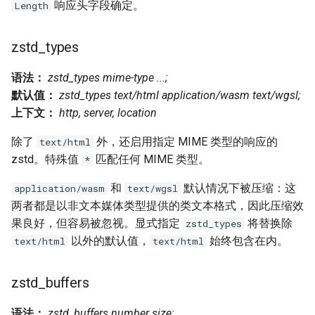
响应头字段确定。
Length
mail
zstd_types
maxminddb
语法：
zstd_types mime-type ...;
默认值：
zstd_types text/html application/wasm text/wgsl;
memcached
上下文：
http, server, location
mlcache
除了
外，还启用指定 MIME 类型的响应的
text/html
zstd。特殊值
匹配任何 MIME 类型。
*
multiplexer
和
默认情况下被压缩：这
application/wasm
text/wgsl
murmurhash2
两者都是以非文本媒体类型提供的类文本格式，因此压缩效
果良好，但容易被忽视。显式指定
将替换除
zstd_types
mysql
以外的默认值，
始终包含在内。
text/html
text/html
nettle
zstd_buffers
newrelic
语法：
zstd_buffers number size;