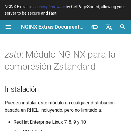
NGINX Extras is
subscription-ware
by GetPageSpeed, allowing your
server to be secure and fast.
I
NGINX Extras Documentation
n
Resumen
Resumen
Resumen
Instalación
Resumen
Caché
NGINX Stable vs Mainline -
$bot_category
auto_reload
VPS/Dedicated - Proxy
Brotli Compression
Country Blocking with Geo
i
English
Qué Rama Elegir en
Cache
c
Español
zstd
: Módulo NGINX para la
RHEL/CentOS
Variables
Directives
acme
Rendimiento
$bot_name
geoip2
VPS/Dedicated - FastCGI
i
Português (Brasil)
compresión Zstandard
NGINX-MOD - NGINX
Cache
Examples
Examples
ada
Seguridad
$bot_producer
geoip2_proxy
a
Deutsch
mejorado con HTTP/3,
HPACK y verificaciones de
cPanel EA4 - Proxy Cache
Troubleshooting
Troubleshooting
auto-ssl
$browser_engine
geoip2_proxy_recursive
l
Français
Instalación
salud para RHEL
i
Русский
Related
Related
aws-auth
$browser_family
Puedes instalar este módulo en cualquier distribución
Servidor Web Tengine -
z
中文
basada en
RHEL
, incluyendo, pero no limitado a:
Instalar en RHEL, CentOS y
aws-sdk
$browser_name
a
Rocky Linux
RedHat Enterprise Linux 7, 8, 9 y 10
n
balancer
$browser_version