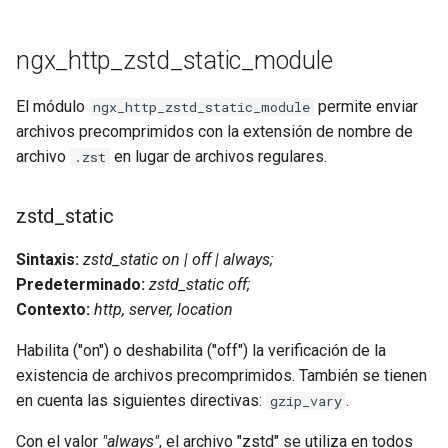
rabbitmqstomp
ngx_http_zstd_static_module
rack
El módulo
permite enviar
ngx_http_zstd_static_module
radixtree
archivos precomprimidos con la extensión de nombre de
archivo
en lugar de archivos regulares.
.zst
redis-connector
zstd_static
redis-ratelimit
Sintaxis:
zstd_static on | off | always;
redis-util
Predeterminado:
zstd_static off;
Contexto:
http, server, location
redis
Habilita ("on") o deshabilita ("off") la verificación de la
repl
existencia de archivos precomprimidos. También se tienen
en cuenta las siguientes directivas:
.
gzip_vary
reqargs
Con el valor
"always"
, el archivo "zstd" se utiliza en todos