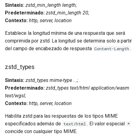
Sintaxis:
zstd_min_length length;
Predeterminado:
zstd_min_length 20;
mail
Contexto:
http, server, location
maxminddb
Establece la longitud mínima de una respuesta que será
comprimida por zstd. La longitud se determina solo a partir
memcached
del campo de encabezado de respuesta
.
Content-Length
mlcache
zstd_types
multiplexer
Sintaxis:
zstd_types mime-type ...;
Predeterminado:
zstd_types text/html application/wasm
murmurhash2
text/wgsl;
Contexto:
http, server, location
mysql
Habilita zstd para las respuestas de los tipos MIME
nettle
especificados además de
. El valor especial
text/html
*
coincide con cualquier tipo MIME.
newrelic