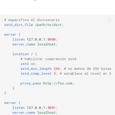
ctxdump
$is_tablet
dns-server
$is_tv
# especifica el diccionario
zstd_dict_file
/path/to/dict
;
dns
$is_wearable
server
{
listen
127.0.0.1
:
8080
;
etcd
$os_family
server_name
localhost
;
location
/
{
exec
$os_name
# habilitar compresión zstd
zstd
on
;
zstd_min_length
256
;
# no menos de 256 bytes
feishu-auth
$os_version
zstd_comp_level
3
;
# establece el nivel en 3
fileinfo
proxy_pass
http://foo.com
;
}
}
ftpclient
server
{
global-throttle
listen
127.0.0.1
:
8081
;
server_name
localhost
;