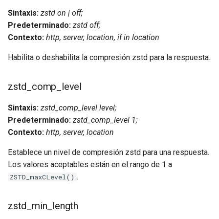
libcjson
Sintaxis:
zstd on | off;
libr3
Predeterminado:
zstd off;
Contexto:
http, server, location, if in location
limit-rate
Habilita o deshabilita la compresión zstd para la respuesta.
limit-traffic
zstd_comp_level
lmdb
Sintaxis:
zstd_comp_level level;
Predeterminado:
zstd_comp_level 1;
locations
Contexto:
http, server, location
lock
Establece un nivel de compresión zstd para una respuesta.
Los valores aceptables están en el rango de 1 a
logger-socket
.
ZSTD_maxCLevel()
lrucache
zstd_min_length
macaroons