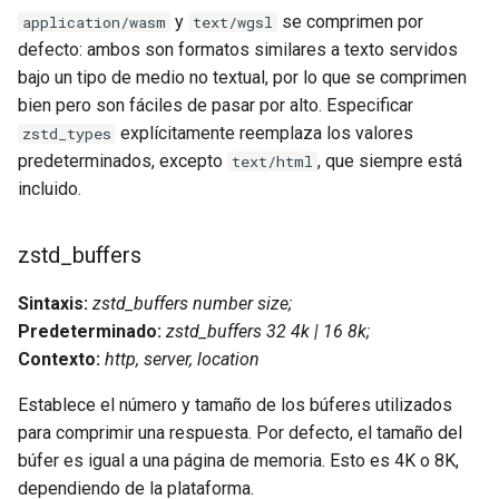
y
se comprimen por
application/wasm
text/wgsl
nsq
defecto: ambos son formatos similares a texto servidos
bajo un tipo de medio no textual, por lo que se comprimen
ntlm
bien pero son fáciles de pasar por alto. Especificar
explícitamente reemplaza los valores
zstd_types
openidc
predeterminados, excepto
, que siempre está
text/html
incluido.
openssl
zstd_buffers
perf
Sintaxis:
zstd_buffers number size;
prettycjson
Predeterminado:
zstd_buffers 32 4k | 16 8k;
Contexto:
http, server, location
pubsub
Establece el número y tamaño de los búferes utilizados
qless-web
para comprimir una respuesta. Por defecto, el tamaño del
búfer es igual a una página de memoria. Esto es 4K o 8K,
qless
dependiendo de la plataforma.