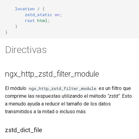
healthcheck
location
/
{
zstd_static
on
;
hmac
root
html
;
}
}
hoedown
Directivas
http
http2
ngx_http_zstd_filter_module
httpipe
El módulo
es un filtro que
ngx_http_zstd_filter_module
comprime las respuestas utilizando el método
"zstd"
. Esto
hyperscan
a menudo ayuda a reducir el tamaño de los datos
influx
transmitidos a la mitad o incluso más.
ini
zstd_dict_file