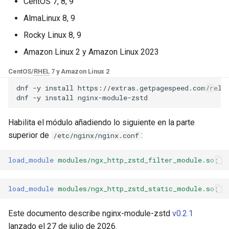
Módulos de NGINX para el
CentOS 7, 8, 9
d
Panel de Control de Plesk -
base-encoding
$device_brand
AlmaLinux 8, 9
Paquetes RPM
o
Rocky Linux 8, 9
cache
$device_json
b
Módulos de NGINX de cPanel
Amazon Linux 2 y Amazon Linux 2023
ú
EA4 - Convierte ea-nginx en
checkups
$device_model
CentOS/
RHEL
7 y Amazon Linux 2
una potencia de rendimiento y
s
seguridad
dnf
-y
install
https://extras.getpagespeed.com/relea
consul-event
$device_type
dnf
-y
install
q
Soporte HTTP/3 QUIC de
consul
$is_ai_crawler
u
Habilita el módulo añadiendo lo siguiente en la parte
NGINX - Paquetes RPM para
superior de
:
/etc/nginx/nginx.conf
e
RHEL y CentOS
cookie
$is_bot
d
load_module
modules/ngx_http_zstd_filter_module.so
;
Servidor Web Angie - Instalar
core
$is_console
a
en RHEL, CentOS, Rocky
Linux y AlmaLinux
load_module
modules/ngx_http_zstd_static_module.so
;
cors
$is_desktop
Este documento describe nginx-module-zstd
v0.2.1
counter
$is_mobile
lanzado el 27 de julio de 2026.