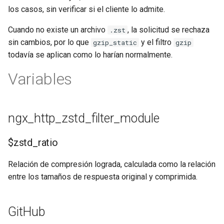
los casos, sin verificar si el cliente lo admite.
requests
Cuando no existe un archivo
, la solicitud se rechaza
.zst
riak
sin cambios, por lo que
y el filtro
gzip_static
gzip
todavía se aplican como lo harían normalmente.
router
Variables
rsa
scrypt
ngx_http_zstd_filter_module
session
$zstd_ratio
shell
Relación de compresión lograda, calculada como la relación
entre los tamaños de respuesta original y comprimida.
signal
smtp
GitHub