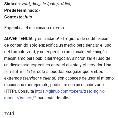
injection
Sintaxis:
zstd_dict_file /path/to/dict;
Predeterminado:
-
iputils
Contexto:
http
Especifica el diccionario externo.
jit-uuid
ADVERTENCIA:
¡Ten cuidado! El registro de codificación
jq
de contenido solo especifica un medio para señalar el uso
del formato zstd, y no especifica adicionalmente ningún
jsonrpc-batch
mecanismo para publicitar/negociar/sincronizar el uso de
un diccionario específico entre el cliente y el servidor. Usa
jump-consistent-hash
solo si puedes asegurar que ambos
zstd_dict_file
extremos
(servidor y cliente)
son capaces de usar el mismo
jwt-verification
diccionario (por ejemplo, publicitar con un encabezado
HTTP
). Consulta
https://github.com/tokers/zstd-nginx-
jwt
module/issues/2
para más detalles.
kafka
zstd