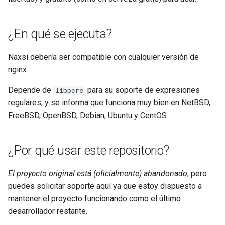
injection
iputils
¿En qué se ejecuta?
jit-uuid
Naxsi debería ser compatible con cualquier versión de
nginx.
jq
Depende de
para su soporte de expresiones
libpcre
regulares, y se informa que funciona muy bien en NetBSD,
jsonrpc-batch
FreeBSD, OpenBSD, Debian, Ubuntu y CentOS.
jump-consistent-hash
¿Por qué usar este repositorio?
jwt-verification
El proyecto original está (oficialmente) abandonado
, pero
jwt
puedes solicitar soporte aquí ya que estoy dispuesto a
mantener el proyecto funcionando como el último
kafka
desarrollador restante.