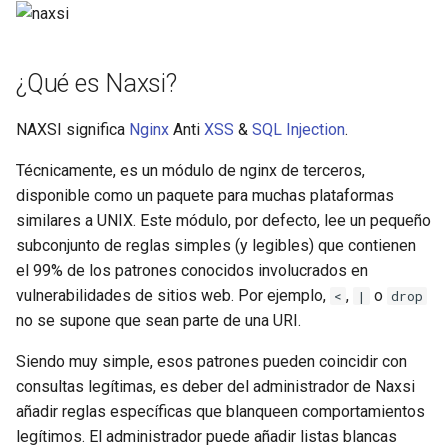
ctxdump
$is_tablet
dns-server
$is_tv
¿Qué es Naxsi?
dns
$is_wearable
NAXSI significa
Nginx
Anti
XSS
&
SQL Injection
.
etcd
Técnicamente, es un módulo de nginx de terceros,
$os_family
disponible como un paquete para muchas plataformas
exec
$os_name
similares a UNIX. Este módulo, por defecto, lee un pequeño
subconjunto de reglas simples (y legibles) que contienen
feishu-auth
$os_version
el 99% de los patrones conocidos involucrados en
vulnerabilidades de sitios web. Por ejemplo,
,
o
<
|
drop
fileinfo
no se supone que sean parte de una URI.
Siendo muy simple, esos patrones pueden coincidir con
ftpclient
consultas legítimas, es deber del administrador de Naxsi
añadir reglas específicas que blanqueen comportamientos
global-throttle
legítimos. El administrador puede añadir listas blancas