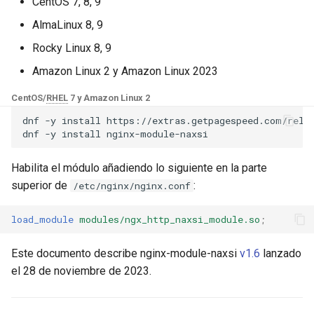
Módulos de NGINX para el
CentOS 7, 8, 9
Soporte
d
Panel de Control de Plesk -
base-encoding
$device_brand
AlmaLinux 8, 9
Paquetes RPM
o
Planes futuros
Rocky Linux 8, 9
cache
$device_json
b
Módulos de NGINX de cPanel
Amazon Linux 2 y Amazon Linux 2023
GitHub
ú
EA4 - Convierte ea-nginx en
checkups
$device_model
CentOS/
RHEL
7 y Amazon Linux 2
una potencia de rendimiento y
s
seguridad
dnf
-y
install
https://extras.getpagespeed.com/relea
consul-event
$device_type
dnf
-y
install
q
Soporte HTTP/3 QUIC de
consul
$is_ai_crawler
u
Habilita el módulo añadiendo lo siguiente en la parte
NGINX - Paquetes RPM para
superior de
:
/etc/nginx/nginx.conf
e
RHEL y CentOS
cookie
$is_bot
d
load_module
modules/ngx_http_naxsi_module.so
;
Servidor Web Angie - Instalar
core
$is_console
a
en RHEL, CentOS, Rocky
Este documento describe nginx-module-naxsi
v1.6
lanzado
Linux y AlmaLinux
cors
$is_desktop
el 28 de noviembre de 2023.
counter
$is_mobile