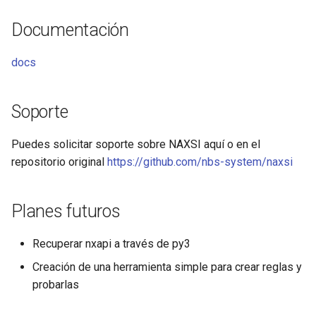
libcjson
Documentación
libr3
docs
limit-rate
limit-traffic
Soporte
lmdb
Puedes solicitar soporte sobre NAXSI aquí o en el
repositorio original
https://github.com/nbs-system/naxsi
locations
Planes futuros
lock
logger-socket
Recuperar nxapi a través de py3
Creación de una herramienta simple para crear reglas y
lrucache
probarlas
macaroons