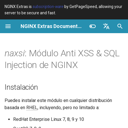
NGINX Extras is
subscription-ware
by GetPageSpeed, allowing your
server to be secure and fast.
I
NGINX Extras Documentation
n
Resumen
Resumen
Resumen
Instalación
Resumen
Caché
NGINX Stable vs Mainline -
$bot_category
auto_reload
VPS/Dedicated - Proxy
Brotli Compression
Country Blocking with Geo
i
English
Qué Rama Elegir en
Cache
c
Español
naxsi
: Módulo Anti XSS & SQL
RHEL/CentOS
Variables
Directives
¿Qué es Naxsi?
acme
Rendimiento
$bot_name
geoip2
VPS/Dedicated - FastCGI
i
Português (Brasil)
Injection de NGINX
NGINX-MOD - NGINX
Cache
Examples
Examples
¿Por qué es diferente?
ada
Seguridad
$bot_producer
geoip2_proxy
a
Deutsch
mejorado con HTTP/3,
HPACK y verificaciones de
cPanel EA4 - Proxy Cache
Troubleshooting
Troubleshooting
¿En qué se ejecuta?
auto-ssl
$browser_engine
geoip2_proxy_recursive
l
Français
Instalación
salud para RHEL
i
Русский
Related
Related
¿Por qué usar este
aws-auth
$browser_family
Puedes instalar este módulo en cualquier distribución
Servidor Web Tengine -
z
repositorio?
中文
basada en
RHEL
, incluyendo, pero no limitado a:
Instalar en RHEL, CentOS y
aws-sdk
$browser_name
a
Rocky Linux
Documentación
RedHat Enterprise Linux 7, 8, 9 y 10
n
balancer
$browser_version