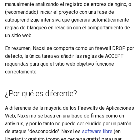
manualmente analizando el registro de errores de nginx, o
healthcheck
(recomendado) iniciar el proyecto con una fase de
autoaprendizaje intensiva que generará automáticamente
hmac
reglas de blanqueo en relación con el comportamiento de
un sitio web.
hoedown
En resumen, Naxsi se comporta como un firewall DROP por
http
defecto, la única tarea es añadir las reglas de ACCEPT
requeridas para que el sitio web objetivo funcione
http2
correctamente.
httpipe
¿Por qué es diferente?
hyperscan
A diferencia de la mayoría de los Firewalls de Aplicaciones
influx
Web, Naxsi no se basa en una base de firmas como un
antivirus, y por lo tanto no puede ser eludido por un patrón
ini
de ataque "desconocido". Naxsi es
software libre
(en
libertad) y gratuito (como en cerveza gratis) para usar.