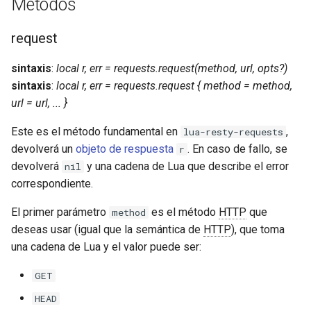
Métodos
form-input
geoip
request
sintaxis
:
local r, err = requests.request(method, url, opts?)
google
sintaxis
:
local r, err = requests.request { method = method,
url = url, ... }
graphite
Este es el método fundamental en
,
lua-resty-requests
headers-more
devolverá un
objeto de respuesta
. En caso de fallo, se
r
devolverá
y una cadena de Lua que describe el error
nil
hmac-secure-link
correspondiente.
html-sanitize
El primer parámetro
es el método
HTTP
que
method
deseas usar (igual que la semántica de
HTTP
), que toma
iconv
una cadena de Lua y el valor puede ser:
image-filter
GET
HEAD
immerse