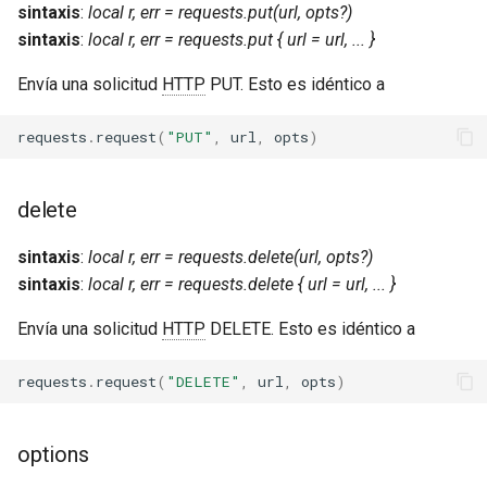
sintaxis
:
local r, err = requests.put(url, opts?)
zstd
sintaxis
:
local r, err = requests.put { url = url, ... }
Envía una solicitud
HTTP
PUT. Esto es idéntico a
requests
.
request
(
"PUT"
,
url
,
opts
)
delete
sintaxis
:
local r, err = requests.delete(url, opts?)
sintaxis
:
local r, err = requests.delete { url = url, ... }
Envía una solicitud
HTTP
DELETE. Esto es idéntico a
requests
.
request
(
"DELETE"
,
url
,
opts
)
options