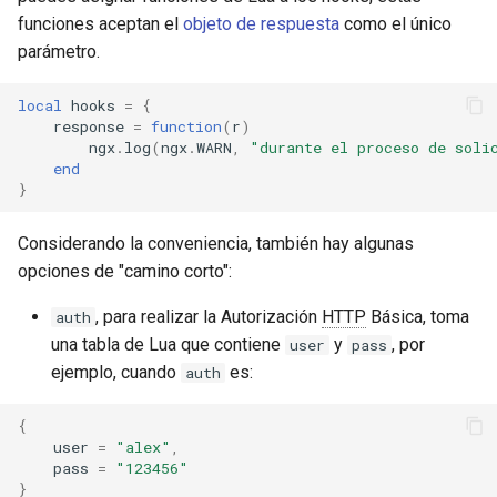
secure-token
funciones aceptan el
objeto de respuesta
como el único
parámetro.
security-headers
local
hooks
=
{
security
response
=
function
(
r
)
ngx
.
log
(
ngx
.
WARN
,
"durante el proceso de soli
end
selective-cache-purge
}
server-redirect
Considerando la conveniencia, también hay algunas
opciones de "camino corto":
set-misc
, para realizar la Autorización
HTTP
Básica, toma
auth
shibboleth
una tabla de Lua que contiene
y
, por
user
pass
ejemplo, cuando
es:
auth
slowfs
{
small-light
user
=
"alex"
,
pass
=
"123456"
}