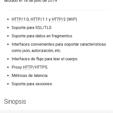
lanzado el 18 de julio de 2019.
Sesión
aws-auth
Ver También
bot-verifier
HTTP
/1.0,
HTTP
/1.1 y
HTTP
/2 (WIP).
Soporte para SSL/TLS.
GitHub
brotli
Soporte para datos en fragmentos.
cache-purge
Interfaces convenientes para soportar características
como json, autorización, etc.
captcha
Interfaces de flujo para leer el cuerpo.
Proxy
HTTP
/HTTPS.
cgi
Métricas de latencia.
combined-upstreams
Soporte para sesiones.
compression-normalize
Sinopsis
compression-vary