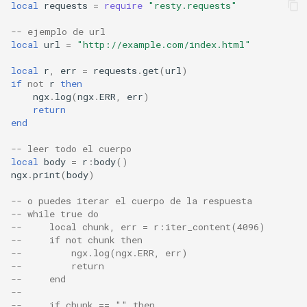
local
requests
=
require
"resty.requests"
concat
-- ejemplo de url
local
url
=
"http://example.com/index.html"
cookie-flag
local
r
,
err
=
requests
.
get
(
url
)
cookie-limit
if
not
r
then
ngx
.
log
(
ngx
.
ERR
,
err
)
return
coolkit
end
dav-ext
-- leer todo el cuerpo
local
body
=
r
:
body
()
ngx
.
print
(
body
)
delay
-- o puedes iterar el cuerpo de la respuesta
doh
-- while true do
--     local chunk, err = r:iter_content(4096)
--     if not chunk then
dynamic-etag
--         ngx.log(ngx.ERR, err)
--         return
--     end
dynamic-limit-req
--
--     if chunk == "" then