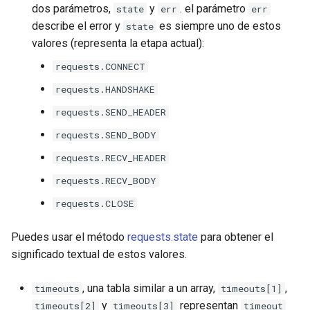
dos parámetros,
y
. el parámetro
state
err
err
log-zmq
describe el error y
es siempre uno de estos
state
valores (representa la etapa actual):
loop-detect
requests.CONNECT
lua-upstream
requests.HANDSHAKE
requests.SEND_HEADER
lua
requests.SEND_BODY
markdown
requests.RECV_HEADER
requests.RECV_BODY
memc
requests.CLOSE
naxsi
Puedes usar el método
requests.state
para obtener el
significado textual de estos valores.
nchan
, una tabla similar a un array,
,
timeouts
timeouts[1]
ndk
y
representan
timeouts[2]
timeouts[3]
timeout