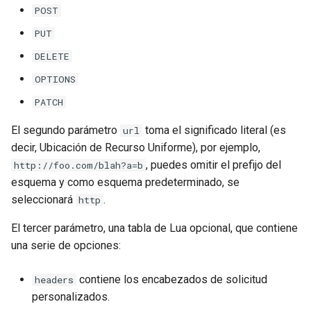
POST
immutable
PUT
DELETE
internal-redirect
OPTIONS
ipscrub
PATCH
El segundo parámetro
toma el significado literal (es
url
ipset-access
decir, Ubicación de Recurso Uniforme), por ejemplo,
, puedes omitir el prefijo del
http://foo.com/blah?a=b
jpeg
esquema y como esquema predeterminado, se
seleccionará
.
http
js-challenge
El tercer parámetro, una tabla de Lua opcional, que contiene
json-var
una serie de opciones:
json
contiene los encabezados de solicitud
headers
personalizados.
jwt