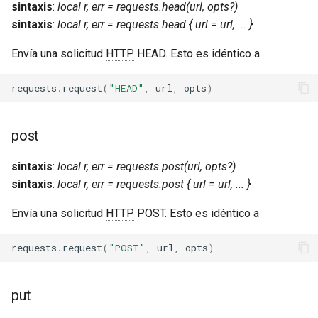
sintaxis
:
local r, err = requests.head(url, opts?)
var
sintaxis
:
local r, err = requests.head { url = url, ... }
Envía una solicitud
HTTP
HEAD. Esto es idéntico a
vod
requests
.
request
(
"HEAD"
,
url
,
opts
)
vts
waf
post
wasm-wasmtime
sintaxis
:
local r, err = requests.post(url, opts?)
sintaxis
:
local r, err = requests.post { url = url, ... }
webp
Envía una solicitud
HTTP
POST. Esto es idéntico a
xslt
requests
.
request
(
"POST"
,
url
,
opts
)
xss
put
zip