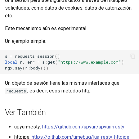
Una sesión persiste algunos datos a través de múltiples
solicitudes, como datos de cookies, datos de autorización,
etc.
Este mecanismo aún es experimental.
Un ejemplo simple:
s
=
requests
.
session
()
local
r
,
err
=
s
:
get
(
"https://www.example.com"
)
ngx
.
say
(
r
:
body
())
Un objeto de sesión tiene las mismas interfaces que
, es decir, esos métodos http.
requests
Ver También
upyun-resty:
https://github.com/upyun/upyun-resty
httpipe:
https://github.com/timebug/lua-resty-httpipe