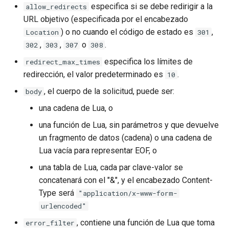
especifica si se debe redirigir a la
allow_redirects
keyval
URL objetivo (especificada por el encabezado
) o no cuando el código de estado es
,
Location
301
label
,
,
o
.
302
303
307
308
especifica los límites de
redirect_max_times
length-hiding
redirección, el valor predeterminado es
.
10
, el cuerpo de la solicitud, puede ser:
body
let
una cadena de Lua, o
limit-traffic-rate
una función de Lua, sin parámetros y que devuelve
un fragmento de datos (cadena) o una cadena de
link
Lua vacía para representar EOF, o
una tabla de Lua, cada par clave-valor se
live-common
concatenará con el "&", y el encabezado Content-
Type será
"application/x-www-form-
log-sqlite
urlencoded"
log-var-set
, contiene una función de Lua que toma
error_filter