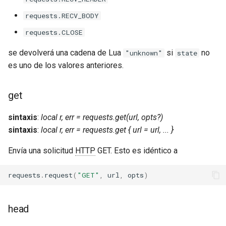
requests.RECV_BODY
unbrotli
requests.CLOSE
untar
se devolverá una cadena de Lua
si
no
"unknown"
state
es uno de los valores anteriores.
unzstd
upload-progress
get
sintaxis
:
local r, err = requests.get(url, opts?)
upload
sintaxis
:
local r, err = requests.get { url = url, ... }
upstream-dynamic
Envía una solicitud
HTTP
GET. Esto es idéntico a
upstream-fair
requests
.
request
(
"GET"
,
url
,
opts
)
upstream-jdomain
head
upsync