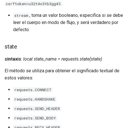
.
csrftoken=u32t4o3tb3gg43
substitutions
, toma un valor booleano, especifica si se debe
stream
leer el cuerpo en modo de flujo, y será verdadero por
sxg
defecto.
sysguard
state
teslagov-jwt
sintaxis
:
local state_name = requests.state(state)
testcookie
El método se utiliza para obtener el significado textual de
estos valores:
traffic-accounting
requests.CONNECT
trim
requests.HANDSHAKE
requests.SEND_HEADER
ts
requests.SEND_BODY
tuning
requests.RECV_HEADER