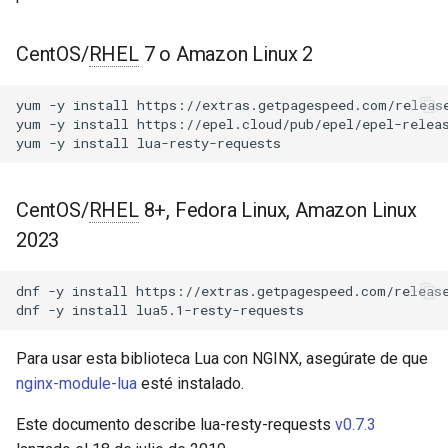
Módulos de NGINX para el
d
Panel de Control de Plesk -
state
acme
Paquetes RPM
o
CentOS/
RHEL
7 o Amazon Linux 2
get
ajp
b
Módulos de NGINX de cPanel
yum
-y
install
https://extras.getpagespeed.com/release
ú
EA4 - Convierte ea-nginx en
yum
-y
install
https://epel.cloud/pub/epel/epel-releas
head
array-var
yum
-y
install
una potencia de rendimiento y
s
seguridad
post
auth-digest
q
CentOS/
RHEL
8+, Fedora Linux, Amazon Linux
Soporte HTTP/3 QUIC de
put
auth-hash
u
2023
NGINX - Paquetes RPM para
e
RHEL y CentOS
delete
auth-ldap
dnf
-y
install
https://extras.getpagespeed.com/release
d
dnf
-y
install
Servidor Web Angie - Instalar
options
auth-pam
a
en RHEL, CentOS, Rocky
Para usar esta biblioteca Lua con NGINX, asegúrate de que
Linux y AlmaLinux
patch
auth-radius
nginx-module-lua
esté instalado.
Objeto de Respuesta
auth-totp
Este documento describe lua-resty-requests
v0.7.3