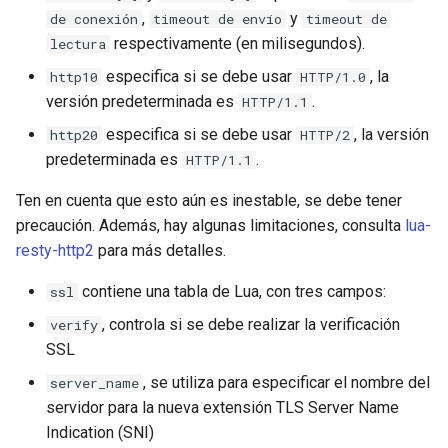
,
y
de conexión
timeout de envío
timeout de
nftset-access
respectivamente (en milisegundos).
lectura
njs
especifica si se debe usar
, la
http10
HTTP/1.0
versión predeterminada es
.
HTTP/1.1
ntlm
especifica si se debe usar
, la versión
http20
HTTP/2
predeterminada es
.
HTTP/1.1
otel
Ten en cuenta que esto aún es inestable, se debe tener
passenger
precaución. Además, hay algunas limitaciones, consulta
lua-
resty-http2
para más detalles.
perl
contiene una tabla de Lua, con tres campos:
ssl
phantom-token
, controla si se debe realizar la verificación
verify
SSL
pipelog
, se utiliza para especificar el nombre del
server_name
servidor para la nueva extensión TLS Server Name
postgres
Indication (SNI)