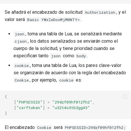
sorted-args
Se añadirá el encabezado de solicitud
, y el
Authorization
spnego-http-auth
valor será
.
Basic YWxleDoxMjM0NTY=
srcache
, toma una tabla de Lua, se serializará mediante
json
, los datos serializados se enviarán como el
cjson
srt
cuerpo de la solicitud, y tiene prioridad cuando se
especifican tanto
como
.
json
body
statsd
, toma una tabla de Lua, los pares clave-valor
cookie
sticky
se organizarán de acuerdo con la regla del encabezado
, por ejemplo,
es:
Cookie
cookie
stream-lua
{
stream-sts
[
"PHPSESSID"
]
=
"298zf09hf012fh2"
,
[
"csrftoken"
]
=
"u32t4o3tb3gg43"
}
stream-upsync
El encabezado
será
Cookie
PHPSESSID=298zf09hf012fh2;
sts