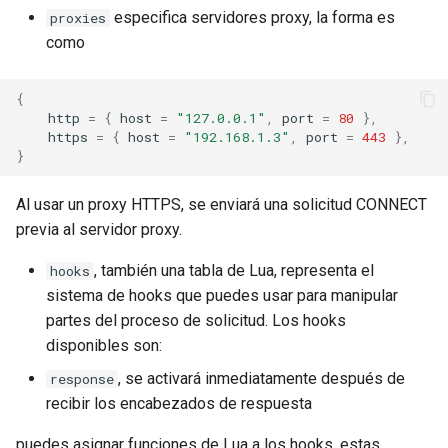
proxy-connect
especifica servidores proxy, la forma es
proxies
como
pta
{
push-stream
http
=
{
host
=
"127.0.0.1"
,
port
=
80
},
https
=
{
host
=
"192.168.1.3"
,
port
=
443
},
}
rdns
Al usar un proxy HTTPS, se enviará una solicitud CONNECT
redis-rate-limit
previa al servidor proxy.
redis2
, también una tabla de Lua, representa el
hooks
sistema de hooks que puedes usar para manipular
request-cookies-filter
partes del proceso de solicitud. Los hooks
disponibles son:
rewrite-status
, se activará inmediatamente después de
response
recibir los encabezados de respuesta
rtmp
puedes asignar funciones de Lua a los hooks, estas