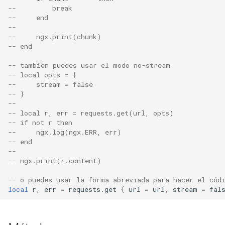
echo
--         break
--     end
--
encrypted-session
--     ngx.print(chunk)
-- end
error-log-write
-- también puedes usar el modo no-stream
-- local opts = {
eval
--     stream = false
-- }
execute
--
-- local r, err = requests.get(url, opts)
-- if not r then
f4fhds
--     ngx.log(ngx.ERR, err)
-- end
--
fancyindex
-- ngx.print(r.content)
fips-check
-- o puedes usar la forma abreviada para hacer el cód
local
r
,
err
=
requests
.
get
{
url
=
url
,
stream
=
fal
flv