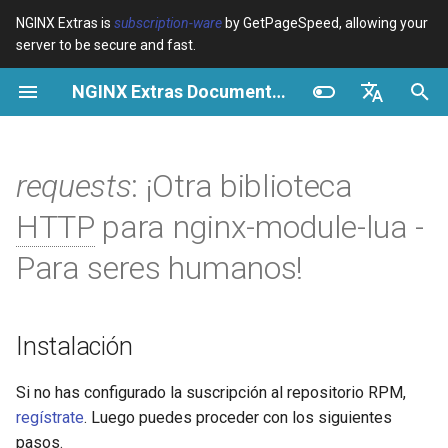
NGINX Extras is
subscription-ware
by GetPageSpeed, allowing your
server to be secure and fast.
I
NGINX Extras Documentation
n
Resumen
Instalación
Caché
NGINX Stable vs Mainline -
Resumen
Resumen
Resumen
VPS/Dedicated - Proxy
Brotli Compression
Country Blocking with Geo
i
English
Qué Rama Elegir en
Cache
c
Español
requests
: ¡Otra biblioteca
RHEL/CentOS
device-type
Rendimiento
CentOS/RHEL 7 o Amazon
Variables
Directives
Linux 2
VPS/Dedicated - FastCGI
i
Português (Brasil)
HTTP
para nginx-module-lua -
NGINX-MOD - NGINX
Cache
geoip2
Seguridad
Examples
Examples
a
Deutsch
mejorado con HTTP/3,
CentOS/RHEL 8+, Fedora
Para seres humanos!
HPACK y verificaciones de
Linux, Amazon Linux 2023
cPanel EA4 - Proxy Cache
pagespeed
Troubleshooting
Troubleshooting
l
Français
salud para RHEL
i
Русский
Sinopsis
abuse-guard
Related
Related
Instalación
Servidor Web Tengine -
z
中文
Instalar en RHEL, CentOS y
Métodos
accept-language
a
Si no has configurado la suscripción al repositorio RPM,
Rocky Linux
regístrate
. Luego puedes proceder con los siguientes
n
request
access-control
pasos.