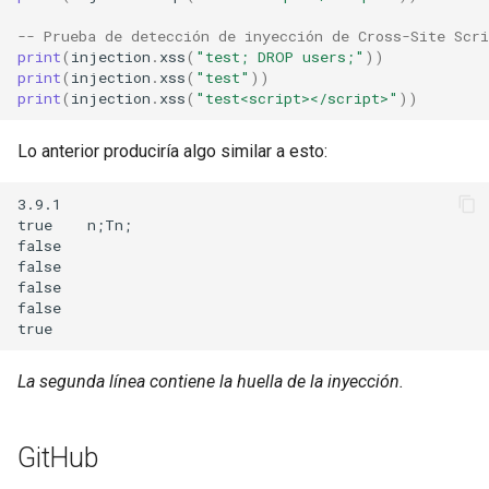
concat
-- Prueba de detección de inyección de Cross-Site Scri
print
(
injection
.
xss
(
"test; DROP users;"
))
cookie-flag
print
(
injection
.
xss
(
"test"
))
print
(
injection
.
xss
(
"test<script></script>"
))
cookie-limit
Lo anterior produciría algo similar a esto:
coolkit
3.9.1

true    n;Tn;

dav-ext
false

false

delay
false

false

doh
La segunda línea contiene la huella de la inyección.
dynamic-etag
dynamic-limit-req
GitHub