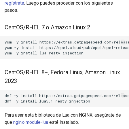
Módulos de NGINX para el
regístrate
. Luego puedes proceder con los siguientes
d
Panel de Control de Plesk -
acme
pasos.
Paquetes RPM
o
ajp
b
CentOS/
RHEL
7 o Amazon Linux 2
Módulos de NGINX de cPanel
ú
EA4 - Convierte ea-nginx en
array-var
yum
-y
install
https://extras.getpagespeed.com/release
una potencia de rendimiento y
s
yum
-y
install
https://epel.cloud/pub/epel/epel-releas
seguridad
auth-digest
yum
-y
install
q
Soporte HTTP/3 QUIC de
auth-hash
u
NGINX - Paquetes RPM para
CentOS/
RHEL
8+, Fedora Linux, Amazon Linux
e
RHEL y CentOS
auth-ldap
2023
d
Servidor Web Angie - Instalar
auth-pam
dnf
-y
install
https://extras.getpagespeed.com/release
a
en RHEL, CentOS, Rocky
dnf
-y
install
Linux y AlmaLinux
auth-radius
Para usar esta biblioteca de Lua con NGINX, asegúrate de
auth-totp
que
nginx-module-lua
esté instalado.