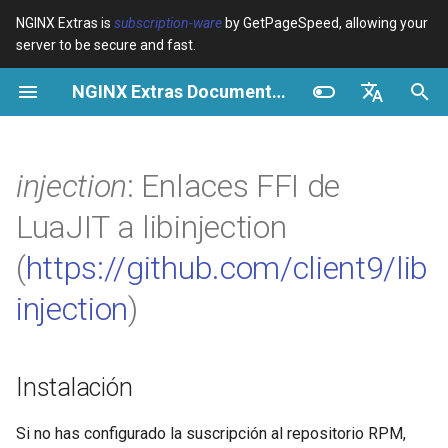
NGINX Extras is
subscription-ware
by GetPageSpeed, allowing your
server to be secure and fast.
I
NGINX Extras Documentation
n
Resumen
Instalación
Caché
NGINX Stable vs Mainline -
Resumen
Resumen
Resumen
VPS/Dedicated - Proxy
Brotli Compression
Country Blocking with Geo
i
English
Qué Rama Elegir en
Cache
c
Español
injection
: Enlaces FFI de
RHEL/CentOS
device-type
Rendimiento
CentOS/RHEL 7 o Amazon
Variables
Directives
Linux 2
VPS/Dedicated - FastCGI
i
Português (Brasil)
LuaJIT a libinjection
NGINX-MOD - NGINX
Cache
geoip2
Seguridad
Examples
Examples
a
Deutsch
mejorado con HTTP/3,
CentOS/RHEL 8+, Fedora
(
https://github.com/client9/lib
HPACK y verificaciones de
Linux, Amazon Linux 2023
cPanel EA4 - Proxy Cache
pagespeed
Troubleshooting
Troubleshooting
l
Français
injection
)
salud para RHEL
i
Русский
Sinopsis
abuse-guard
Related
Related
Servidor Web Tengine -
z
中文
Instalar en RHEL, CentOS y
GitHub
accept-language
Instalación
a
Rocky Linux
n
access-control
Si no has configurado la suscripción al repositorio RPM,