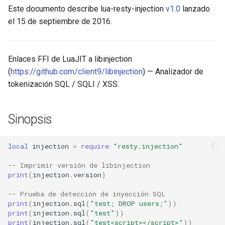
Este documento describe lua-resty-injection
v1.0
lanzado
aws-auth
el 15 de septiembre de 2016.
bot-verifier
Enlaces FFI de LuaJIT a libinjection
brotli
(
https://github.com/client9/libinjection
) — Analizador de
tokenización SQL / SQLI / XSS.
cache-purge
captcha
Sinopsis
cgi
local
injection
=
require
"resty.injection"
combined-upstreams
-- Imprimir versión de libinjection
print
(
injection
.
version
)
compression-normalize
-- Prueba de detección de inyección SQL
print
(
injection
.
sql
(
"test; DROP users;"
))
compression-vary
print
(
injection
.
sql
(
"test"
))
print
(
injection
.
sql
(
"test<script></script>"
))