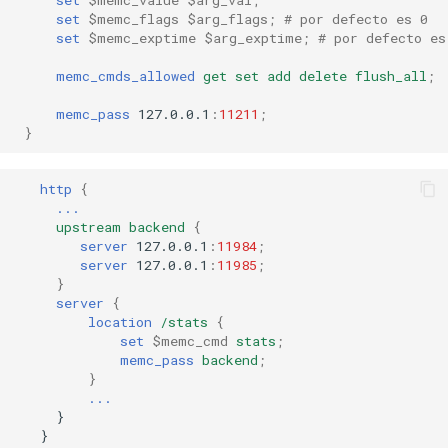
injection
set
$memc_flags
$arg_flags
;
# por defecto es 0
set
$memc_exptime
$arg_exptime
;
# por defecto es
iputils
memc_cmds_allowed
get
set
add
delete
flush_all
;
jit-uuid
memc_pass
127.0.0.1
:
11211
;
}
jq
http
{
jsonrpc-batch
...
upstream
backend
{
server
127.0.0.1
:
11984
;
jump-consistent-hash
server
127.0.0.1
:
11985
;
}
server
{
jwt-verification
location
/stats
{
set
$memc_cmd
stats
;
jwt
memc_pass
backend
;
}
...
kafka
}
}