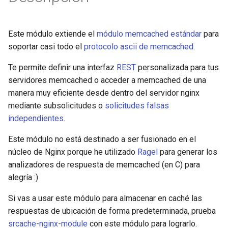
mail
Este módulo extiende el
módulo memcached estándar
para
soportar casi todo el
protocolo ascii de memcached
.
maxminddb
Te permite definir una interfaz
REST
personalizada para tus
memcached
servidores memcached o acceder a memcached de una
manera muy eficiente desde dentro del servidor nginx
mlcache
mediante subsolicitudes o
solicitudes falsas
independientes
.
multiplexer
Este módulo no está destinado a ser fusionado en el
murmurhash2
núcleo de Nginx porque he utilizado
Ragel
para generar los
analizadores de respuesta de memcached (en C) para
mysql
alegría :)
nettle
Si vas a usar este módulo para almacenar en caché las
respuestas de ubicación de forma predeterminada, prueba
newrelic
srcache-nginx-module
con este módulo para lograrlo.