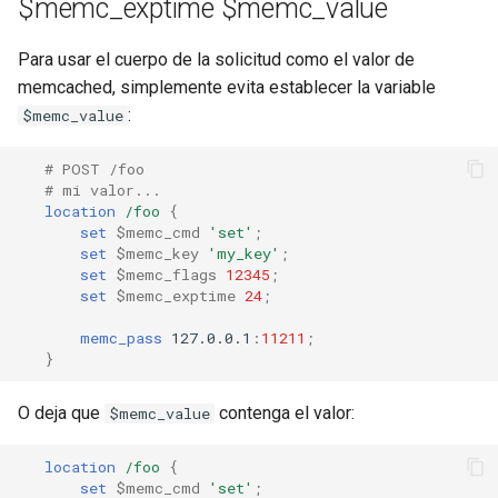
validation
$memc_exptime $memc_value
vhost
Para usar el cuerpo de la solicitud como el valor de
memcached, simplemente evita establecer la variable
waf
:
$memc_value
weauth
# POST /foo
# mi valor...
location
/foo
{
websocket-proxy
set
$memc_cmd
'set'
;
set
$memc_key
'my_key'
;
set
$memc_flags
12345
;
websocket
set
$memc_exptime
24
;
woothee
memc_pass
127.0.0.1
:
11211
;
}
worker-events
O deja que
contenga el valor:
$memc_value
xxhash
location
/foo
{
set
$memc_cmd
'set'
;