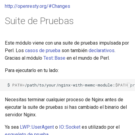
http://openresty.org/#Changes
Suite de Pruebas
Este módulo viene con una suite de pruebas impulsada por
Perl. Los
casos de prueba
son también
declarativos
.
Gracias al módulo
Test::Base
en el mundo de Perl.
Para ejecutarlo en tu lado:
$
PATH
=
/path/to/your/nginx-with-memc-module:
$PATH
pr
Necesitas terminar cualquier proceso de Nginx antes de
ejecutar la suite de pruebas si has cambiado el binario del
servidor Nginx.
Ya sea
LWP::UserAgent
o
IO::Socket
es utilizado por el
esqueleto de prueba
.