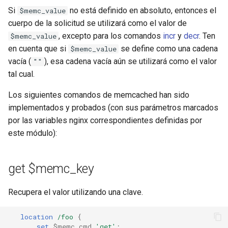
snappy
Si
no está definido en absoluto, entonces el
$memc_value
cuerpo de la solicitud se utilizará como el valor de
sniproxy
, excepto para los comandos
incr
y
decr
. Ten
$memc_value
en cuenta que si
se define como una cadena
$memc_value
socket
vacía (
), esa cadena vacía aún se utilizará como el valor
""
tal cual.
stats
Los siguientes comandos de memcached han sido
implementados y probados (con sus parámetros marcados
string
por las variables nginx correspondientes definidas por
t1k
este módulo):
tags
get $memc_key
tarantool
Recupera el valor utilizando una clave.
template
location
/foo
{
set
$memc_cmd
'get'
;