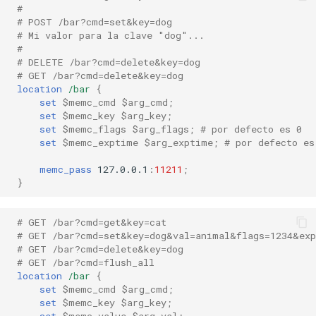
#
healthcheck
# POST /bar?cmd=set&key=dog
# Mi valor para la clave "dog"...
hmac
#
# DELETE /bar?cmd=delete&key=dog
# GET /bar?cmd=delete&key=dog
hoedown
location
/bar
{
set
$memc_cmd
$arg_cmd
;
http
set
$memc_key
$arg_key
;
set
$memc_flags
$arg_flags
;
# por defecto es 0
set
$memc_exptime
$arg_exptime
;
# por defecto es
http2
memc_pass
127.0.0.1
:
11211
;
}
httpipe
hyperscan
# GET /bar?cmd=get&key=cat
# GET /bar?cmd=set&key=dog&val=animal&flags=1234&ex
# GET /bar?cmd=delete&key=dog
influx
# GET /bar?cmd=flush_all
location
/bar
{
ini
set
$memc_cmd
$arg_cmd
;
set
$memc_key
$arg_key
;
set
$memc_value
$arg_val
;