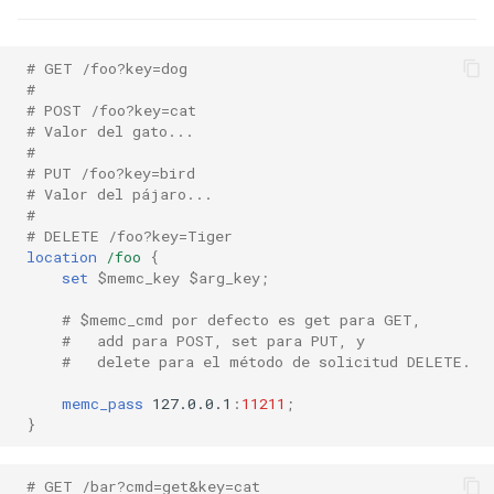
ctxdump
$is_tablet
# GET /foo?key=dog
dns-server
$is_tv
#
# POST /foo?key=cat
# Valor del gato...
dns
$is_wearable
#
# PUT /foo?key=bird
etcd
$os_family
# Valor del pájaro...
#
# DELETE /foo?key=Tiger
exec
$os_name
location
/foo
{
set
$memc_key
$arg_key
;
feishu-auth
$os_version
# $memc_cmd por defecto es get para GET,
#   add para POST, set para PUT, y
fileinfo
#   delete para el método de solicitud DELETE.
memc_pass
127.0.0.1
:
11211
;
ftpclient
}
global-throttle
# GET /bar?cmd=get&key=cat