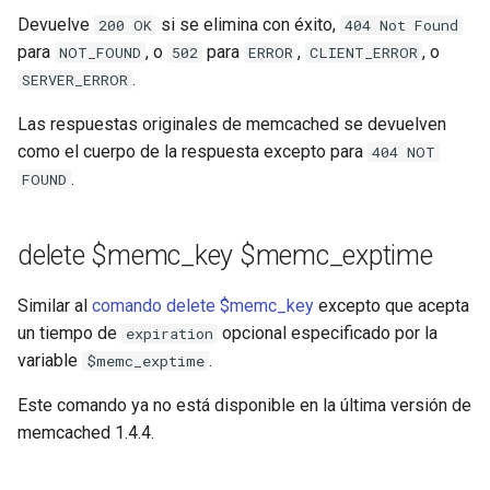
Devuelve
si se elimina con éxito,
200 OK
404 Not Found
para
, o
para
,
, o
NOT_FOUND
502
ERROR
CLIENT_ERROR
.
SERVER_ERROR
Las respuestas originales de memcached se devuelven
como el cuerpo de la respuesta excepto para
404 NOT
.
FOUND
delete $memc_key $memc_exptime
Similar al
comando delete $memc_key
excepto que acepta
un tiempo de
opcional especificado por la
expiration
variable
.
$memc_exptime
Este comando ya no está disponible en la última versión de
memcached 1.4.4.