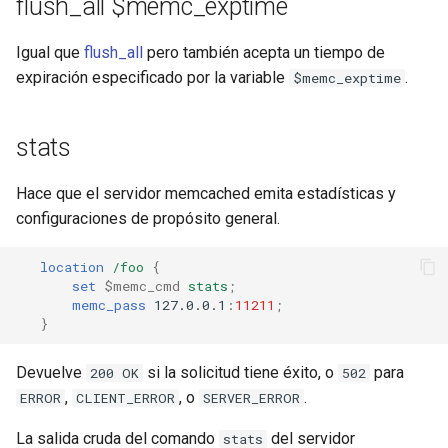
flush_all $memc_exptime
Igual que
flush_all
pero también acepta un tiempo de
expiración especificado por la variable
.
$memc_exptime
stats
Hace que el servidor memcached emita estadísticas y
configuraciones de propósito general.
location
/foo
{
set
$memc_cmd
stats
;
memc_pass
127.0.0.1
:
11211
;
}
Devuelve
si la solicitud tiene éxito, o
para
200 OK
502
,
, o
.
ERROR
CLIENT_ERROR
SERVER_ERROR
La salida cruda del comando
del servidor
stats