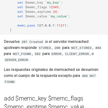
set
$memc_key
'my_key'
;
set
$memc_flags
12345
;
set
$memc_exptime
24
;
set
$memc_value
'my_value'
;
memc_pass
127.0.0.1
:
11211
;
}
Devuelve
si el servidor memcached
201 Created
upstream responde
,
para
,
STORED
200
NOT_STORED
404
para
,
para
,
, o
NOT_FOUND
502
ERROR
CLIENT_ERROR
.
SERVER_ERROR
Las respuestas originales de memcached se devuelven
como el cuerpo de la respuesta excepto para
404 NOT
.
FOUND
add $memc_key $memc_flags
$memc_exptime $memc_value