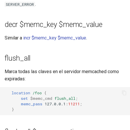
.
SERVER_ERROR
decr $memc_key $memc_value
Similar a
incr $memc_key $memc_value
.
flush_all
Marca todas las claves en el servidor memcached como
expiradas:
location
/foo
{
set
$memc_cmd
flush_all
;
memc_pass
127.0.0.1
:
11211
;
}