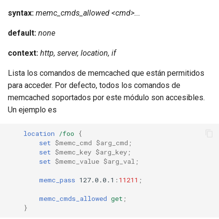
syntax:
memc_cmds_allowed <cmd>...
default:
none
context:
http, server, location, if
Lista los comandos de memcached que están permitidos
para acceder. Por defecto, todos los comandos de
memcached soportados por este módulo son accesibles.
Un ejemplo es
location
/foo
{
set
$memc_cmd
$arg_cmd
;
set
$memc_key
$arg_key
;
set
$memc_value
$arg_val
;
memc_pass
127.0.0.1
:
11211
;
memc_cmds_allowed
get
;
}