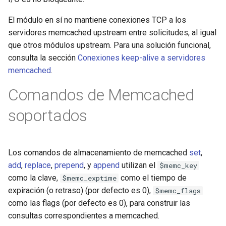
requests
El módulo en sí no mantiene conexiones TCP a los
servidores memcached upstream entre solicitudes, al igual
riak
que otros módulos upstream. Para una solución funcional,
consulta la sección
Conexiones keep-alive a servidores
router
memcached
.
rsa
Comandos de Memcached
scrypt
soportados
session
Los comandos de almacenamiento de memcached
set
,
shell
add
,
replace
,
prepend
, y
append
utilizan el
$memc_key
como la clave,
como el tiempo de
$memc_exptime
signal
expiración (o retraso) (por defecto es 0),
$memc_flags
como las flags (por defecto es 0), para construir las
smtp
consultas correspondientes a memcached.