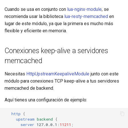
Cuando se usa en conjunto con
lua-nginx-module
, se
nsq
recomienda usar la biblioteca
lua-resty-memcached
en
lugar de este módulo, ya que la primera es mucho más
ntlm
flexible y eficiente en memoria.
openidc
Conexiones keep-alive a servidores
openssl
memcached
perf
Necesitas
HttpUpstreamKeepaliveModule
junto con este
prettycjson
módulo para conexiones TCP keep-alive a tus servidores
memcached de backend.
pubsub
Aquí tienes una configuración de ejemplo:
qless-web
http
{
upstream
backend
{
qless
server
127.0.0.1
:
11211
;