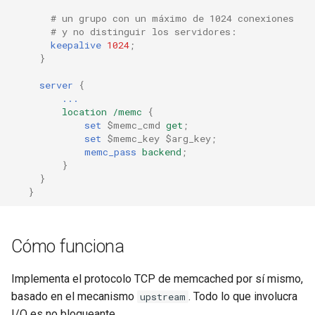
# un grupo con un máximo de 1024 conexiones
rabbitmqstomp
# y no distinguir los servidores:
keepalive
1024
;
rack
}
server
{
radixtree
...
location
/memc
{
redis-connector
set
$memc_cmd
get
;
set
$memc_key
$arg_key
;
memc_pass
backend
;
redis-ratelimit
}
}
}
redis-util
redis
Cómo funciona
repl
Implementa el protocolo TCP de memcached por sí mismo,
basado en el mecanismo
. Todo lo que involucra
reqargs
upstream
I/O es no bloqueante.