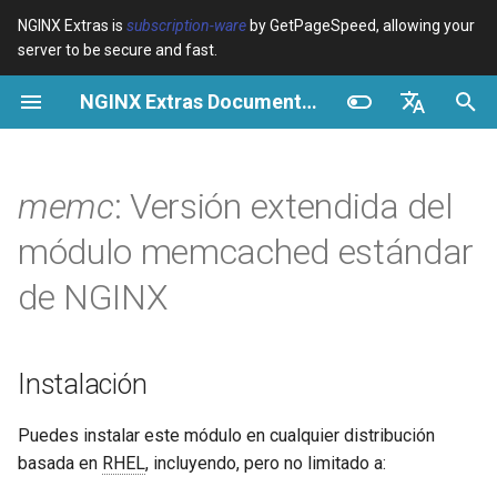
NGINX Extras is
subscription-ware
by GetPageSpeed, allowing your
server to be secure and fast.
I
NGINX Extras Documentation
n
Resumen
Resumen
Resumen
Instalación
Resumen
Caché
NGINX Stable vs Mainline -
$bot_category
auto_reload
VPS/Dedicated - Proxy
Brotli Compression
Country Blocking with Geo
i
English
Qué Rama Elegir en
Cache
c
Español
memc
: Versión extendida del
RHEL/CentOS
Variables
Directives
acme
Rendimiento
$bot_name
geoip2
VPS/Dedicated - FastCGI
i
Português (Brasil)
módulo memcached estándar
NGINX-MOD - NGINX
Cache
Examples
Examples
ada
Seguridad
$bot_producer
geoip2_proxy
a
Deutsch
mejorado con HTTP/3,
de NGINX
HPACK y verificaciones de
cPanel EA4 - Proxy Cache
Troubleshooting
Troubleshooting
auto-ssl
$browser_engine
geoip2_proxy_recursive
l
Français
salud para RHEL
i
Русский
Related
Related
aws-auth
$browser_family
Instalación
Servidor Web Tengine -
z
中文
Instalar en RHEL, CentOS y
aws-sdk
$browser_name
a
Puedes instalar este módulo en cualquier distribución
Rocky Linux
basada en
RHEL
, incluyendo, pero no limitado a:
n
balancer
$browser_version