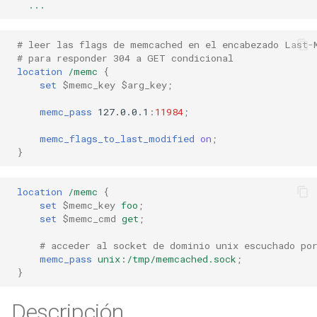
libcjson
...
libr3
# leer las flags de memcached en el encabezado Last-
# para responder 304 a GET condicional
limit-rate
location
/memc
{
set
$memc_key
$arg_key
;
limit-traffic
memc_pass
127.0.0.1
:
11984
;
memc_flags_to_last_modified
on
;
lmdb
}
locations
location
/memc
{
set
$memc_key
foo
;
lock
set
$memc_cmd
get
;
logger-socket
# acceder al socket de dominio unix escuchado po
memc_pass
unix:/tmp/memcached.sock
;
}
lrucache
Descripción
macaroons