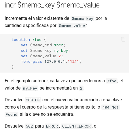
incr $memc_key $memc_value
Incrementa el valor existente de
por la
$memc_key
cantidad especificada por
:
$memc_value
location
/foo
{
set
$memc_cmd
incr
;
set
$memc_key
my_key
;
set
$memc_value
2
;
memc_pass
127.0.0.1
:
11211
;
}
En el ejemplo anterior, cada vez que accedemos a
, el
/foo
valor de
se incrementará en
.
my_key
2
Devuelve
con el nuevo valor asociado a esa clave
200 OK
como el cuerpo de la respuesta si tiene éxito, o
404 Not
si la clave no se encuentra.
Found
Devuelve
para
,
, o
502
ERROR
CLIENT_ERROR