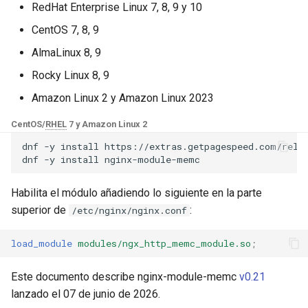
Módulos de NGINX para el
RedHat Enterprise Linux 7, 8, 9 y 10
d
Panel de Control de Plesk -
base-encoding
$device_brand
CentOS 7, 8, 9
Paquetes RPM
o
AlmaLinux 8, 9
cache
$device_json
b
Módulos de NGINX de cPanel
Rocky Linux 8, 9
ú
EA4 - Convierte ea-nginx en
checkups
$device_model
Amazon Linux 2 y Amazon Linux 2023
una potencia de rendimiento y
s
seguridad
consul-event
$device_type
CentOS/
RHEL
7 y Amazon Linux 2
q
dnf
-y
install
https://extras.getpagespeed.com/relea
Soporte HTTP/3 QUIC de
consul
$is_ai_crawler
u
dnf
-y
install
NGINX - Paquetes RPM para
e
RHEL y CentOS
cookie
$is_bot
Habilita el módulo añadiendo lo siguiente en la parte
d
superior de
:
/etc/nginx/nginx.conf
Servidor Web Angie - Instalar
core
$is_console
a
en RHEL, CentOS, Rocky
load_module
modules/ngx_http_memc_module.so
;
Linux y AlmaLinux
cors
$is_desktop
Este documento describe nginx-module-memc
v0.21
counter
$is_mobile
lanzado el 07 de junio de 2026.