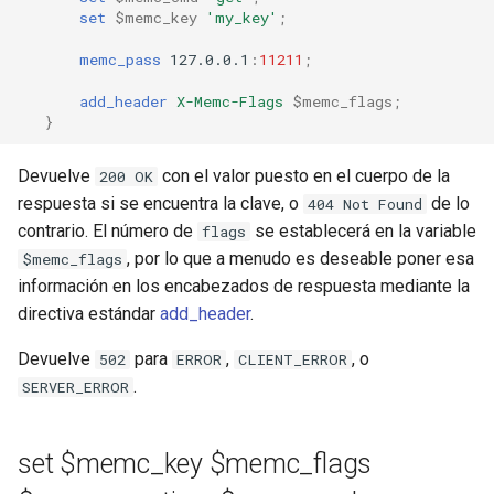
test
set
$memc_key
'my_key'
;
memc_pass
127.0.0.1
:
11211
;
timer
add_header
X-Memc-Flags
$memc_flags
;
tlc
}
tsort
Devuelve
con el valor puesto en el cuerpo de la
200 OK
respuesta si se encuentra la clave, o
de lo
404 Not Found
txid
contrario. El número de
se establecerá en la variable
flags
, por lo que a menudo es deseable poner esa
$memc_flags
upload
información en los encabezados de respuesta mediante la
directiva estándar
add_header
.
upstream-healthcheck
Devuelve
para
,
, o
502
ERROR
CLIENT_ERROR
.
SERVER_ERROR
upstream
uuid
set $memc_key $memc_flags