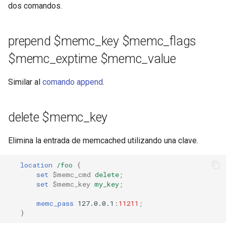
dos comandos.
prepend $memc_key $memc_flags
$memc_exptime $memc_value
Similar al
comando append
.
delete $memc_key
Elimina la entrada de memcached utilizando una clave.
location
/foo
{
set
$memc_cmd
delete
;
set
$memc_key
my_key
;
memc_pass
127.0.0.1
:
11211
;
}