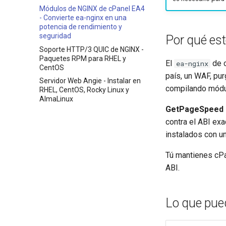
Módulos de NGINX de cPanel EA4
- Convierte ea-nginx en una
potencia de rendimiento y
seguridad
Por qué est
Soporte HTTP/3 QUIC de NGINX -
Paquetes RPM para RHEL y
El
de c
ea-nginx
CentOS
país, un WAF, pu
Servidor Web Angie - Instalar en
compilando módu
RHEL, CentOS, Rocky Linux y
AlmaLinux
GetPageSpeed E
contra el ABI ex
instalados con 
Tú mantienes cPa
ABI.
Lo que pued