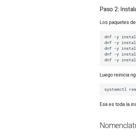
Paso 2: Insta
Los paquetes de E
dnf
-y
instal
dnf
-y
instal
dnf
-y
instal
dnf
-y
instal
dnf
-y
instal
Luego reinicia ng
systemctl
re
Esa es toda la in
Nomenclatu