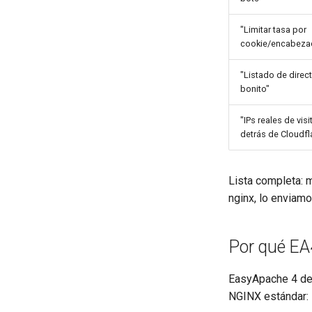
"Limitar tasa por
cookie/encabeza
"Listado de direc
bonito"
"IPs reales de vis
detrás de Cloudfl
Lista completa: 
nginx, lo enviam
Por qué EA
EasyApache 4 de 
NGINX estándar: