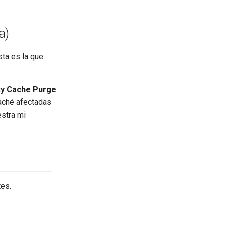
a)
sta es la que
y Cache Purge
.
caché afectadas
estra mi
tes.