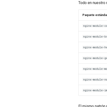
Todo en nuestro r
Paquete estánda
nginx-module-c
nginx-module-b
nginx-module-h
nginx-module-g
nginx-module-m
nginx-module-n
nginx-module-i
El mismo patrón 