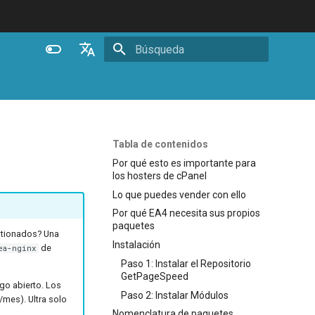
Inicializando búsqueda
English
Español
Português (Brasil)
Tabla de contenidos
Deutsch
Por qué esto es importante para
los hosters de cPanel
Français
Lo que puedes vender con ello
Русский
Por qué EA4 necesita sus propios
paquetes
中文
stionados? Una
Instalación
de
ea-nginx
Paso 1: Instalar el Repositorio
GetPageSpeed
go abierto. Los
Paso 2: Instalar Módulos
mes). Ultra solo
Nomenclatura de paquetes