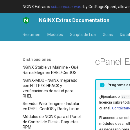
NGINX Extras is
subscription-ware
by GetPageSpeed, allowing
NGINX Extras Documentation
Resumen
Módulos
Scripts de Lua
Guías
Distr
cPanel 
Distribuciones
NGINX Stable vs Mainline - Qué
Rama Elegir en RHEL/CentOS
NGINX-MOD - NGINX mejorado
Programa de
con HTTP/3, HPACK y
verificaciones de salud para
RHEL
¿Ejecutando
ea-n
licencia cubre tod
Servidor Web Tengine - Instalar
cPanel.
Contáctan
en RHEL, CentOS y Rocky Linux
Módulos de NGINX para el Panel
El acceso a un so
de Control de Plesk - Paquetes
módulos desarroll
RPM
es necesario para 