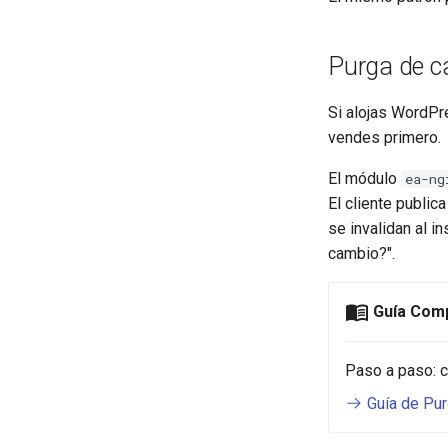
Purga de ca
Si alojas WordPre
vendes primero.
El módulo
ea-ng
El cliente public
se invalidan al i
cambio?".
Guía Comp
Paso a paso: c
Guía de Pu