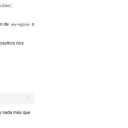
dules/
ón de
o
ea-nginx
nosotros nos
ay nada más que