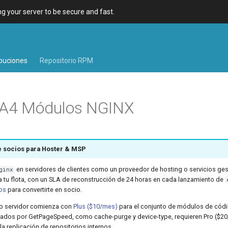
 your server to be secure and fast.
ibuciones
Repositorio RPM
EA4 Módulos NGINX
 socios para Hoster & MSP
en servidores de clientes como un proveedor de hosting o servicios ge
ginx
a tu flota, con un SLA de reconstrucción de 24 horas en cada lanzamiento de
os
para convertirte en socio.
lo servidor comienza con
Plus ($10/mes)
para el conjunto de módulos de códi
ados por GetPageSpeed, como cache-purge y device-type, requieren Pro ($20/
la replicación de repositorios internos.