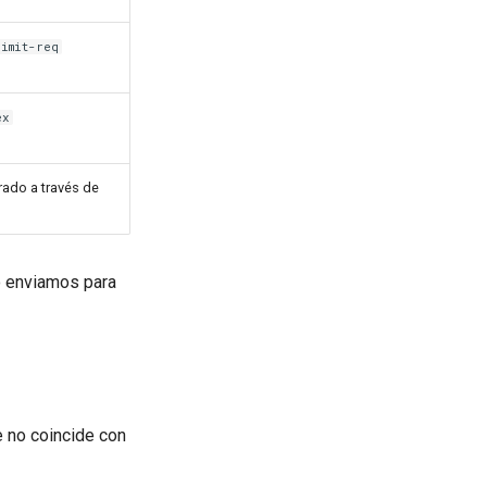
limit-req
ex
rado a través de
lo enviamos para
 no coincide con