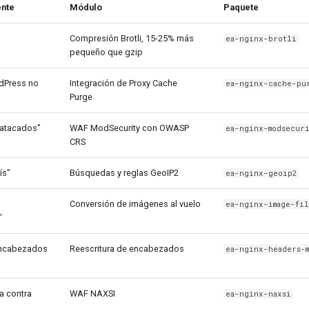
ente
Módulo
Paquete
Compresión Brotli, 15-25% más
ea-nginx-brotli
pequeño que gzip
dPress no
Integración de Proxy Cache
ea-nginx-cache-pu
Purge
 atacados"
WAF ModSecurity con OWASP
ea-nginx-modsecur
CRS
ís"
Búsquedas y reglas GeoIP2
ea-nginx-geoip2
Conversión de imágenes al vuelo
ea-nginx-image-fi
"
encabezados
Reescritura de encabezados
ea-nginx-headers-
a contra
WAF NAXSI
ea-nginx-naxsi