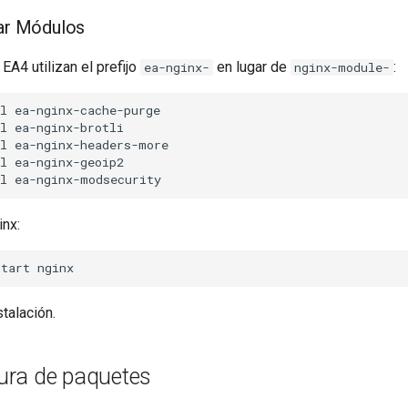
lar Módulos
A4 utilizan el prefijo
en lugar de
:
ea-nginx-
nginx-module-
l
ea-nginx-cache-purge

l
ea-nginx-brotli

l
ea-nginx-headers-more

l
ea-nginx-geoip2

l
inx:
start
stalación.
ra de paquetes