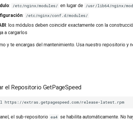
dulo
:
en lugar de
/etc/nginx/modules/
/usr/lib64/nginx/mo
figuración
:
/etc/nginx/conf.d/modules/
ABI
: los módulos deben coincidir exactamente con la construcci
ga a cargarlos
mo y te encargas del mantenimiento. Usa nuestro repositorio y 
lar el Repositorio GetPageSpeed
l
anel, el sub-repositorio
se habilita automáticamente. No h
ea4