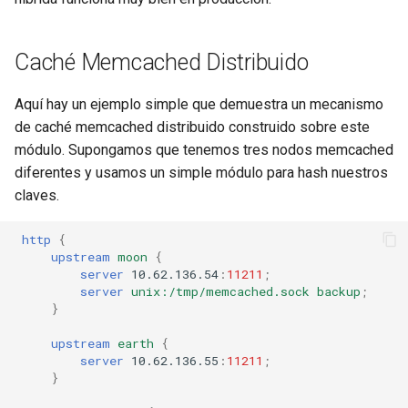
requests
Caché Memcached Distribuido
riak
Aquí hay un ejemplo simple que demuestra un mecanismo
router
de caché memcached distribuido construido sobre este
módulo. Supongamos que tenemos tres nodos memcached
rsa
diferentes y usamos un simple módulo para hash nuestros
claves.
scrypt
http
{
session
upstream
moon
{
server
10.62.136.54
:
11211
;
shell
server
unix:/tmp/memcached.sock
backup
;
}
signal
upstream
earth
{
server
10.62.136.55
:
11211
;
}
smtp