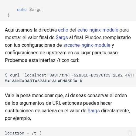
echo
$args
;
}
Aquí usamos la directiva
echo
del
echo-nginx-module
para
mostrar el valor final de
$args
al final. Puedes reemplazarlo
con tus configuraciones de
srcache-nginx-module
y
configuraciones de upstream en su lugar para tu caso.
Probemos esta interfaz /t con curl:
$ curl 'localhost:8081/t?RT=62&SID=BC3781C3-2E02-4A11
Vale la pena mencionar que, si deseas conservar el orden
de los argumentos de URI, entonces puedes hacer
sustituciones de cadena en el valor de
$args
directamente,
por ejemplo,
location = /t {
