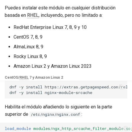
Módulos de NGINX para el
d
Panel de Control de Plesk -
Puedes instalar este módulo en cualquier distribución
Directivas
base-encoding
$device_brand
Paquetes RPM
o
basada en
RHEL
, incluyendo, pero no limitado a:
srcache_fetch
cache
$device_json
b
RedHat Enterprise Linux 7, 8, 9 y 10
Módulos de NGINX de cPanel
ú
EA4 - Convierte ea-nginx en
CentOS 7, 8, 9
srcache_fetch_skip
checkups
$device_model
una potencia de rendimiento y
AlmaLinux 8, 9
s
seguridad
srcache_store
consul-event
$device_type
Rocky Linux 8, 9
q
Soporte HTTP/3 QUIC de
Amazon Linux 2 y Amazon Linux 2023
srcache_store_max_size
consul
$is_ai_crawler
u
NGINX - Paquetes RPM para
CentOS/
RHEL
7 y Amazon Linux 2
e
RHEL y CentOS
srcache_store_skip
cookie
$is_bot
dnf
-y
install
https://extras.getpagespeed.com/relea
d
dnf
-y
install
Servidor Web Angie - Instalar
srcache_store_statuses
core
$is_console
a
en RHEL, CentOS, Rocky
Habilita el módulo añadiendo lo siguiente en la parte
Linux y AlmaLinux
srcache_store_ranges
cors
$is_desktop
superior de
:
/etc/nginx/nginx.conf
srcache_header_buffer_size
counter
$is_mobile
load_module
modules/ngx_http_srcache_filter_module.so