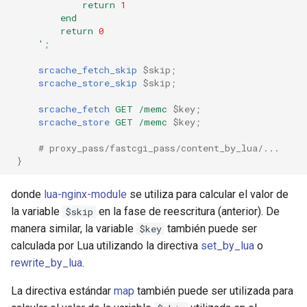
return
1
end
return
0
'
;
srcache_fetch_skip
$skip
;
srcache_store_skip
$skip
;
srcache_fetch
GET
/memc
$key
;
srcache_store
GET
/memc
$key
;
# proxy_pass/fastcgi_pass/content_by_lua/...
}
donde
lua-nginx-module
se utiliza para calcular el valor de
la variable
en la fase de reescritura (anterior). De
$skip
manera similar, la variable
también puede ser
$key
calculada por Lua utilizando la directiva
set_by_lua
o
rewrite_by_lua
.
La directiva estándar
map
también puede ser utilizada para