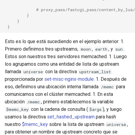
test
# proxy_pass/fastcgi_pass/content_by_lua/
}
timer
}
}
tlc
Esto es lo que está sucediendo en el ejemplo anterior: 1.
tsort
Primero definimos tres upstreams,
,
, y
.
moon
earth
sun
Estos son nuestros tres servidores memcached. 1. Luego
txid
los agrupamos como una entidad de lista de upstream
llamada
con la directiva
universe
upstream_list
upload
proporcionada por
set-misc-nginx-module
. 1. Después de
eso, definimos una ubicación interna llamada
para
/memc
upstream-healthcheck
comunicarnos con el clúster memcached. 1. En esta
ubicación
, primero establecemos la variable
/memc
upstream
con la cadena de consulta (
), y luego
$memc_key
$args
usamos la directiva
set_hashed_upstream
para hash
uuid
nuestro
$memc_key
sobre la lista de upstream
,
universe
para obtener un nombre de upstream concreto que se