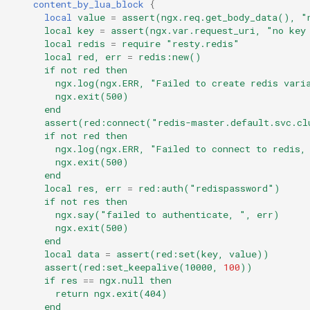
content_by_lua_block
{
local
value
=
assert(ngx.req.get_body_data(),
"
local
key
=
assert(ngx.var.request_uri,
"no
key
local
redis
=
require
"resty.redis"
local
red,
err
=
redis:new()
if
not
red
then
ngx.log(ngx.ERR,
"Failed
to
create
redis
vari
ngx.exit(500)
end
assert(red:connect("redis-master.default.svc.cl
if
not
red
then
ngx.log(ngx.ERR,
"Failed
to
connect
to
redis,
ngx.exit(500)
end
local
res,
err
=
red:auth("redispassword")
if
not
res
then
ngx.say("failed
to
authenticate,
",
err)
ngx.exit(500)
end
local
data
=
assert(red:set(key,
value))
assert(red:set_keepalive(10000,
100
))
if
res
==
ngx.null
then
return
ngx.exit(404)
end