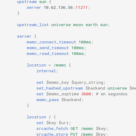
upstream
sun
{
snappy
server
10.62.136.56
:
11211
;
}
sniproxy
upstream_list
universe
moon
earth
sun
;
socket
server
{
memc_connect_timeout
100ms
;
memc_send_timeout
100ms
;
stats
memc_read_timeout
100ms
;
string
location
=
/memc
{
internal
;
t1k
set
$memc_key
$query_string
;
set_hashed_upstream
$backend
universe
$m
set
$memc_exptime
3600
;
# en segundos
tags
memc_pass
$backend
;
}
tarantool
location
/
{
set
$key
$uri
;
template
srcache_fetch
GET
/memc
$key
;
srcache_store
PUT
/memc
$key
;