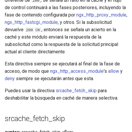
diferente de
, se señala un fallo en la caché y el flujo
200
de control continuará a las fases posteriores, incluyendo la
fase de contenido configurada por
ngx_http_proxy_module
,
ngx_http_fastcgi_module
, y otros. Si la subsolicitud
devuelve
, entonces se señala un acierto en la
200 OK
caché y este módulo enviará la respuesta de la
subsolicitud como la respuesta de la solicitud principal
actual al cliente directamente.
Esta directiva siempre se ejecutará al final de la fase de
acceso, de modo que
ngx_http_access_module
's
allow
y
deny
siempre se ejecutarán
antes
que esta.
Puedes usar la directiva
srcache_fetch_skip
para
deshabilitar la búsqueda en caché de manera selectiva.
srcache_fetch_skip