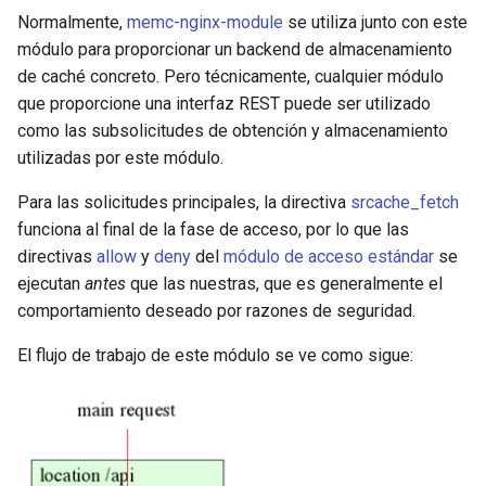
Normalmente,
memc-nginx-module
se utiliza junto con este
mail
módulo para proporcionar un backend de almacenamiento
de caché concreto. Pero técnicamente, cualquier módulo
maxminddb
que proporcione una interfaz REST puede ser utilizado
como las subsolicitudes de obtención y almacenamiento
memcached
utilizadas por este módulo.
Para las solicitudes principales, la directiva
srcache_fetch
mlcache
funciona al final de la fase de acceso, por lo que las
directivas
allow
y
deny
del
módulo de acceso estándar
se
multiplexer
ejecutan
antes
que las nuestras, que es generalmente el
comportamiento deseado por razones de seguridad.
murmurhash2
El flujo de trabajo de este módulo se ve como sigue:
mysql
nettle
newrelic