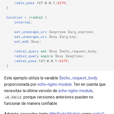
redis_pass
127.0.0.1
:
6379
;
}
location
=
/redis2
{
internal
;
set_unescape_uri
$exptime
$arg_exptime
;
set_unescape_uri
$key
$arg_key
;
set_md5
$key
;
redis2_query
set
$key
$echo_request_body
;
redis2_query
expire
$key
$exptime
;
redis2_pass
127.0.0.1
:
6379
;
}
Este ejemplo utiliza la variable
$echo_request_body
proporcionada por
echo-nginx-module
. Ten en cuenta que
necesitas la última versión de
echo-nginx-module
,
porque versiones anteriores pueden no
v0.38rc2
funcionar de manera confiable.
Además, necesitas tanto
HttpRedisModule
como
redis2-