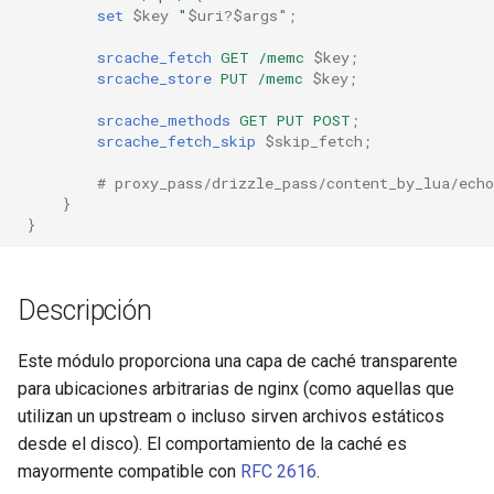
libcjson
set
$key
"
$uri?$args"
;
libr3
srcache_fetch
GET
/memc
$key
;
srcache_store
PUT
/memc
$key
;
limit-rate
srcache_methods
GET
PUT
POST
;
srcache_fetch_skip
$skip_fetch
;
limit-traffic
# proxy_pass/drizzle_pass/content_by_lua/echo
}
lmdb
}
locations
Descripción
lock
Este módulo proporciona una capa de caché transparente
logger-socket
para ubicaciones arbitrarias de nginx (como aquellas que
utilizan un upstream o incluso sirven archivos estáticos
lrucache
desde el disco). El comportamiento de la caché es
mayormente compatible con
RFC 2616
.
macaroons