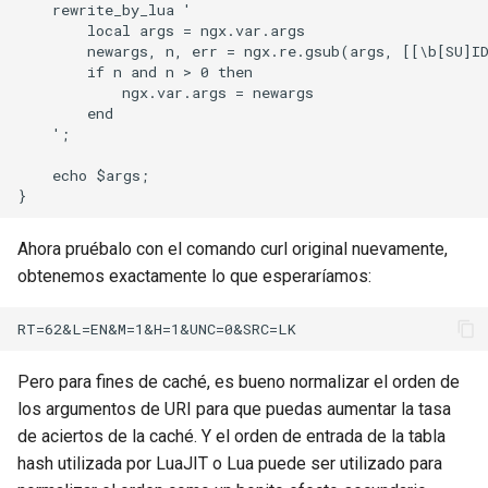
    rewrite_by_lua '

        local args = ngx.var.args

        newargs, n, err = ngx.re.gsub(args, [[\b[SU]I
        if n and n > 0 then

            ngx.var.args = newargs

        end

    ';

    echo $args;

Ahora pruébalo con el comando curl original nuevamente,
obtenemos exactamente lo que esperaríamos:
Pero para fines de caché, es bueno normalizar el orden de
los argumentos de URI para que puedas aumentar la tasa
de aciertos de la caché. Y el orden de entrada de la tabla
hash utilizada por LuaJIT o Lua puede ser utilizado para