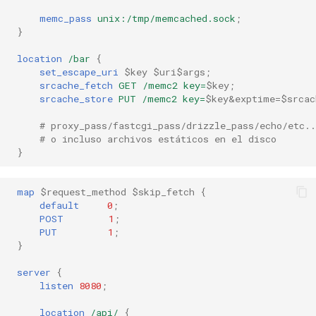
Suite de Pruebas
injection
memc_pass
unix:/tmp/memcached.sock
;
}
Ver También
iputils
location
/bar
{
set_escape_uri
$key
$uri$args
;
GitHub
jit-uuid
srcache_fetch
GET
/memc2
key=
$key
;
srcache_store
PUT
/memc2
key=
$key&exptime=$srcac
jq
# proxy_pass/fastcgi_pass/drizzle_pass/echo/etc..
# o incluso archivos estáticos en el disco
jsonrpc-batch
}
jump-consistent-hash
map
$request_method
$skip_fetch
{
default
0
;
jwt-verification
POST
1
;
PUT
1
;
}
jwt
server
{
kafka
listen
8080
;
location
/api/
{