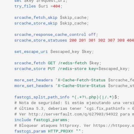
set
$key
$request_uri
;
try_files
$uri
=
404
;
srcache_fetch_skip
$skip_cache
;
srcache_store_skip
$skip_cache
;
srcache_response_cache_control
off
;
srcache_store_statuses
200
201
301
302
307
308
404
set_escape_uri
$escaped_key
$key
;
srcache_fetch
GET
/redis-fetch
$key
;
srcache_store
PUT
/redis-store
key=
$escaped_key
;
more_set_headers
'X-Cache-Fetch-Status
$srcache_f
more_set_headers
'X-Cache-Store-Status
$srcache_s
fastcgi_split_path_info
^(.+?\.php)(|/.*)
$
;
# Nota de seguridad: Si estás ejecutando una vers
# última 5.3, deberías tener "cgi.fix_pathinfo = 
# Ver http://serverfault.com/q/627903/94922 para 
include
fastcgi_params
;
# Bloquear ataques httproxy. Ver https://httpoxy.
fastcgi_param
HTTP_PROXY
""
;