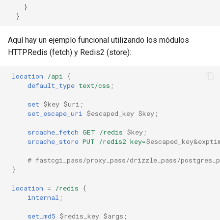
}
}
Aquí hay un ejemplo funcional utilizando los módulos
HTTPRedis (fetch) y Redis2 (store):
location
/api
{
default_type
text/css
;
set
$key
$uri
;
set_escape_uri
$escaped_key
$key
;
srcache_fetch
GET
/redis
$key
;
srcache_store
PUT
/redis2
key=
$escaped_key&expti
# fastcgi_pass/proxy_pass/drizzle_pass/postgres_p
}
location
=
/redis
{
internal
;
set_md5
$redis_key
$args
;