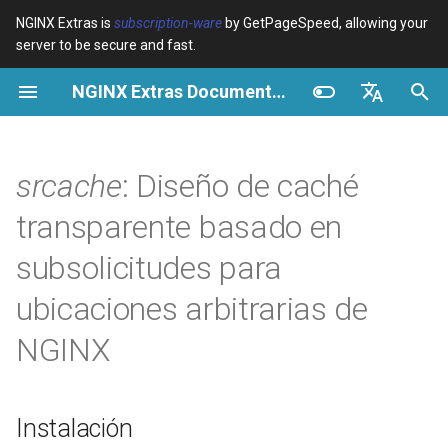
NGINX Extras is
subscription-ware
by GetPageSpeed, allowing your
server to be secure and fast.
I
NGINX Extras Documentation
n
Resumen
Resumen
Resumen
Instalación
Resumen
Caché
NGINX Stable vs Mainline -
$bot_category
auto_reload
VPS/Dedicated - Proxy
Brotli Compression
Country Blocking with Geo
i
English
Qué Rama Elegir en
Cache
c
Español
srcache
: Diseño de caché
RHEL/CentOS
Variables
Directives
Descripción
acme
Rendimiento
$bot_name
geoip2
VPS/Dedicated - FastCGI
i
Português (Brasil)
transparente basado en
NGINX-MOD - NGINX
Cache
Examples
Examples
Caché de subsolicitudes
ada
Seguridad
$bot_producer
geoip2_proxy
a
Deutsch
mejorado con HTTP/3,
subsolicitudes para
HPACK y verificaciones de
cPanel EA4 - Proxy Cache
Troubleshooting
Troubleshooting
Caché Memcached
auto-ssl
$browser_engine
geoip2_proxy_recursive
l
Français
ubicaciones arbitrarias de
salud para RHEL
Distribuido
i
Русский
Related
Related
aws-auth
$browser_family
NGINX
Servidor Web Tengine -
z
Caché con Redis
中文
Instalar en RHEL, CentOS y
aws-sdk
$browser_name
a
Rocky Linux
Preprocesamiento de Clave
Instalación
n
de Caché
balancer
$browser_version