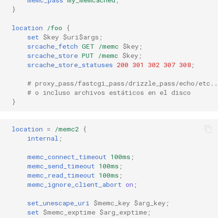
srcache_default_expire
healthcheck
}
location
/foo
{
srcache_max_expire
hmac
set
$key
$uri$args
;
srcache_fetch
GET
/memc
$key
;
Variables
srcache_store
PUT
/memc
$key
;
hoedown
srcache_store_statuses
200
301
302
307
308
;
$srcache_expire
http
# proxy_pass/fastcgi_pass/drizzle_pass/echo/etc..
# o incluso archivos estáticos en el disco
}
$srcache_fetch_status
http2
$srcache_store_status
httpipe
location
=
/memc2
{
internal
;
Problemas Conocidos
hyperscan
memc_connect_timeout
100ms
;
memc_send_timeout
100ms
;
Advertencias
influx
memc_read_timeout
100ms
;
memc_ignore_client_abort
on
;
Solución de Problemas
ini
set_unescape_uri
$memc_key
$arg_key
;
set
$memc_exptime
$arg_exptime
;