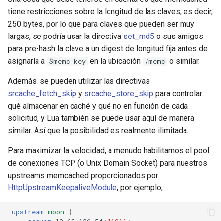
tiene restricciones sobre la longitud de las claves, es decir,
250 bytes, por lo que para claves que pueden ser muy
largas, se podría usar la directiva
set_md5
o sus amigos
para pre-hash la clave a un digest de longitud fija antes de
asignarla a
en la ubicación
o similar.
$memc_key
/memc
Además, se pueden utilizar las directivas
srcache_fetch_skip
y
srcache_store_skip
para controlar
qué almacenar en caché y qué no en función de cada
solicitud, y Lua también se puede usar aquí de manera
similar. Así que la posibilidad es realmente ilimitada.
Para maximizar la velocidad, a menudo habilitamos el pool
de conexiones TCP (o Unix Domain Socket) para nuestros
upstreams memcached proporcionados por
HttpUpstreamKeepaliveModule
, por ejemplo,
upstream
moon
{
server
10.62.136.54
:
11211
;