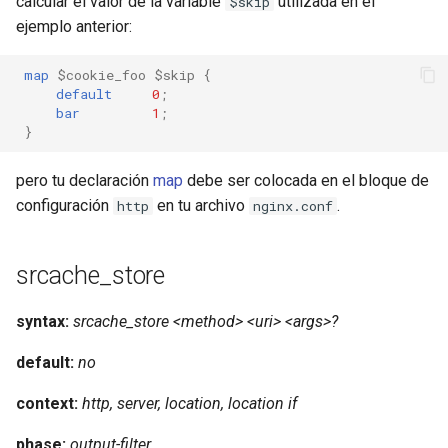
calcular el valor de la variable
utilizada en el
$skip
ejemplo anterior:
map
$cookie_foo
$skip
{
default
0
;
bar
1
;
}
pero tu declaración
map
debe ser colocada en el bloque de
configuración
en tu archivo
.
http
nginx.conf
srcache_store
syntax:
srcache_store <method> <uri> <args>?
default:
no
context:
http, server, location, location if
phase:
output-filter