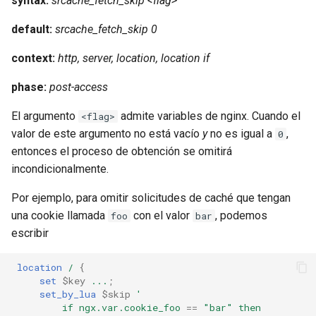
syntax:
srcache_fetch_skip <flag>
default:
srcache_fetch_skip 0
context:
http, server, location, location if
phase:
post-access
El argumento
admite variables de nginx. Cuando el
<flag>
valor de este argumento no está vacío
y
no es igual a
,
0
entonces el proceso de obtención se omitirá
incondicionalmente.
Por ejemplo, para omitir solicitudes de caché que tengan
una cookie llamada
con el valor
, podemos
foo
bar
escribir
location
/
{
set
$key
...
;
set_by_lua
$skip
'
if
ngx.var.cookie_foo
==
"bar"
then