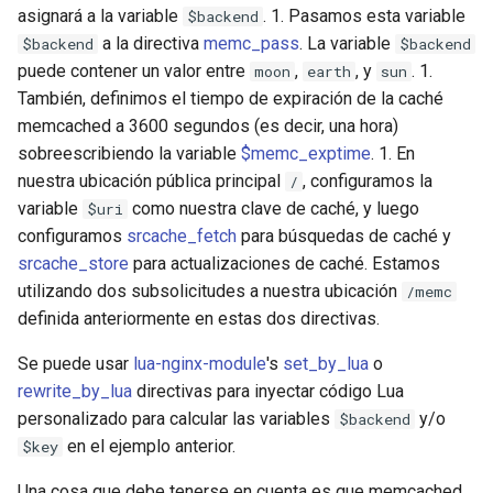
validation
asignará a la variable
. 1. Pasamos esta variable
$backend
a la directiva
memc_pass
. La variable
$backend
$backend
vhost
puede contener un valor entre
,
, y
. 1.
moon
earth
sun
También, definimos el tiempo de expiración de la caché
waf
memcached a 3600 segundos (es decir, una hora)
sobreescribiendo la variable
$memc_exptime
. 1. En
weauth
nuestra ubicación pública principal
, configuramos la
/
variable
como nuestra clave de caché, y luego
$uri
websocket-proxy
configuramos
srcache_fetch
para búsquedas de caché y
srcache_store
para actualizaciones de caché. Estamos
websocket
utilizando dos subsolicitudes a nuestra ubicación
/memc
definida anteriormente en estas dos directivas.
woothee
Se puede usar
lua-nginx-module
's
set_by_lua
o
worker-events
rewrite_by_lua
directivas para inyectar código Lua
personalizado para calcular las variables
y/o
$backend
xxhash
en el ejemplo anterior.
$key
Una cosa que debe tenerse en cuenta es que memcached