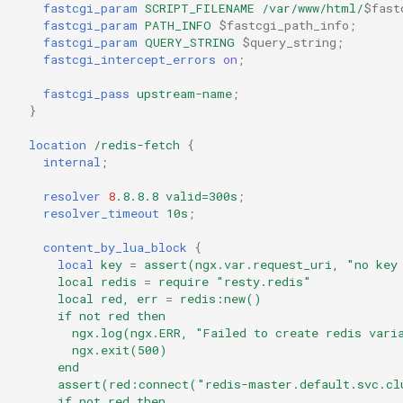
fastcgi_param
SCRIPT_FILENAME
/var/www/html/
$fast
fastcgi_param
PATH_INFO
$fastcgi_path_info
;
fastcgi_param
QUERY_STRING
$query_string
;
fastcgi_intercept_errors
on
;
fastcgi_pass
upstream-name
;
}
location
/redis-fetch
{
internal
;
resolver
8
.8.8.8
valid=300s
;
resolver_timeout
10s
;
content_by_lua_block
{
local
key
=
assert(ngx.var.request_uri,
"no
key
local
redis
=
require
"resty.redis"
local
red,
err
=
redis:new()
if
not
red
then
ngx.log(ngx.ERR,
"Failed
to
create
redis
vari
ngx.exit(500)
end
assert(red:connect("redis-master.default.svc.cl
if
not
red
then