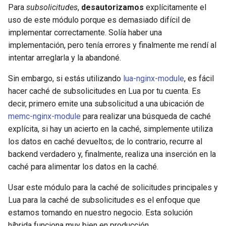
Para
subsolicitudes
,
desautorizamos
explícitamente el
rabbitmqstomp
uso de este módulo porque es demasiado difícil de
implementar correctamente. Solía haber una
rack
implementación, pero tenía errores y finalmente me rendí al
intentar arreglarla y la abandoné.
radixtree
Sin embargo, si estás utilizando
lua-nginx-module
, es fácil
redis-connector
hacer caché de subsolicitudes en Lua por tu cuenta. Es
decir, primero emite una subsolicitud a una ubicación de
redis-ratelimit
memc-nginx-module
para realizar una búsqueda de caché
explícita, si hay un acierto en la caché, simplemente utiliza
redis-util
los datos en caché devueltos; de lo contrario, recurre al
backend verdadero y, finalmente, realiza una inserción en la
redis
caché para alimentar los datos en la caché.
Usar este módulo para la caché de solicitudes principales y
repl
Lua para la caché de subsolicitudes es el enfoque que
estamos tomando en nuestro negocio. Esta solución
reqargs
híbrida funciona muy bien en producción.