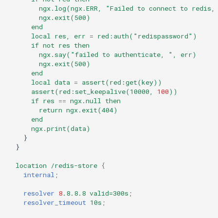
ngx.log(ngx.ERR,
"Failed
to
connect
to
redis,
ngx.exit(500)
end
local
res,
err
=
red:auth("redispassword")
if
not
res
then
ngx.say("failed
to
authenticate,
",
err)
ngx.exit(500)
end
local
data
=
assert(red:get(key))
assert(red:set_keepalive(10000,
100
))
if
res
==
ngx.null
then
return
ngx.exit(404)
end
ngx.print(data)
}
}
location
/redis-store
{
internal
;
resolver
8
.8.8.8
valid=300s
;
resolver_timeout
10s
;