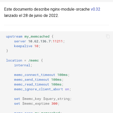
srcache_store_hide_header
ctxdump
$is_tablet
Este documento describe nginx-module-srcache
v0.32
lanzado el 28 de junio de 2022.
srcache_store_pass_header
dns-server
$is_tv
srcache_methods
dns
$is_wearable
upstream
my_memcached
{
server
10.62.136.7
:
11211
;
srcache_ignore_content_encoding
etcd
$os_family
keepalive
10
;
}
srcache_request_cache_control
exec
$os_name
location
=
/memc
{
internal
;
srcache_response_cache_control
feishu-auth
$os_version
memc_connect_timeout
100ms
;
memc_send_timeout
100ms
;
srcache_store_no_store
fileinfo
memc_read_timeout
100ms
;
memc_ignore_client_abort
on
;
srcache_store_no_cache
ftpclient
set
$memc_key
$query_string
;
set
$memc_exptime
300
;
srcache_store_private
global-throttle
memc_pass
my_memcached
;