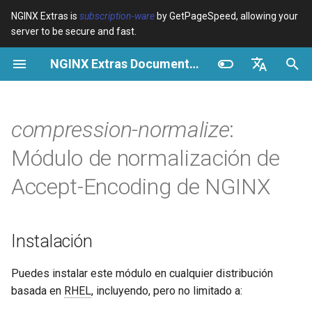
NGINX Extras is
subscription-ware
by GetPageSpeed, allowing your
server to be secure and fast.
I
NGINX Extras Documentation
n
Resumen
Resumen
Resumen
Instalación
Resumen
Caché
NGINX Stable vs Mainline -
$bot_category
auto_reload
VPS/Dedicated - Proxy
Brotli Compression
Country Blocking with Geo
i
English
Qué Rama Elegir en
Cache
c
Español
compression-normalize
:
RHEL/CentOS
Variables
Directives
Descripción
acme
Rendimiento
$bot_name
geoip2
VPS/Dedicated - FastCGI
i
Português (Brasil)
Módulo de normalización de
NGINX-MOD - NGINX
Cache
Examples
Examples
Sinopsis
ada
Seguridad
$bot_producer
geoip2_proxy
a
Deutsch
mejorado con HTTP/3,
Accept-Encoding de NGINX
HPACK y verificaciones de
cPanel EA4 - Proxy Cache
Troubleshooting
Troubleshooting
Directivas
auto-ssl
$browser_engine
geoip2_proxy_recursive
l
Français
salud para RHEL
i
Русский
Related
Related
aws-auth
compression_normalize_accept_encoding
$browser_family
Instalación
Servidor Web Tengine -
z
中文
Instalar en RHEL, CentOS y
Variables
aws-sdk
$browser_name
a
Puedes instalar este módulo en cualquier distribución
Rocky Linux
basada en
RHEL
, incluyendo, pero no limitado a:
n
balancer
\$compression_original_accept_encoding
$browser_version