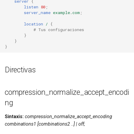
server
{
healthcheck
listen
80
;
server_name
example.com
;
hmac
location
/
{
# Tus configuraciones
hoedown
}
}
}
http
http2
Directivas
httpipe
compression_normalize_accept_encodi
hyperscan
ng
influx
Sintaxis:
compression_normalize_accept_encoding
ini
combinations1 [combinations2 ..] | off;