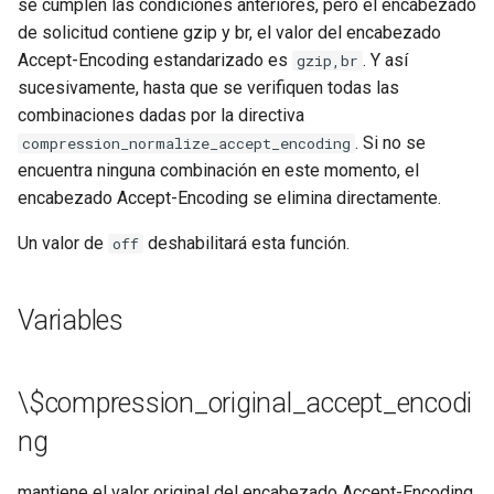
libcjson
se cumplen las condiciones anteriores, pero el encabezado
de solicitud contiene gzip y br, el valor del encabezado
libr3
Accept-Encoding estandarizado es
. Y así
gzip,br
sucesivamente, hasta que se verifiquen todas las
limit-rate
combinaciones dadas por la directiva
. Si no se
compression_normalize_accept_encoding
limit-traffic
encuentra ninguna combinación en este momento, el
encabezado Accept-Encoding se elimina directamente.
lmdb
Un valor de
deshabilitará esta función.
off
locations
Variables
lock
logger-socket
\$compression_original_accept_encodi
lrucache
ng
macaroons
mantiene el valor original del encabezado Accept-Encoding