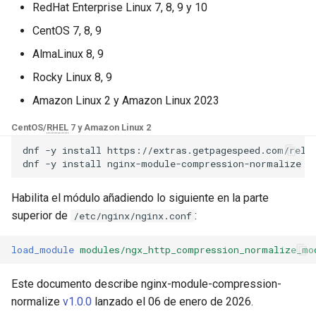
Módulos de NGINX para el
RedHat Enterprise Linux 7, 8, 9 y 10
d
Panel de Control de Plesk -
GitHub
base-encoding
$device_brand
CentOS 7, 8, 9
Paquetes RPM
o
AlmaLinux 8, 9
cache
$device_json
b
Módulos de NGINX de cPanel
Rocky Linux 8, 9
ú
EA4 - Convierte ea-nginx en
checkups
$device_model
Amazon Linux 2 y Amazon Linux 2023
una potencia de rendimiento y
s
seguridad
consul-event
$device_type
CentOS/
RHEL
7 y Amazon Linux 2
q
dnf
-y
install
https://extras.getpagespeed.com/relea
Soporte HTTP/3 QUIC de
consul
$is_ai_crawler
u
dnf
-y
install
NGINX - Paquetes RPM para
e
RHEL y CentOS
cookie
$is_bot
Habilita el módulo añadiendo lo siguiente en la parte
d
superior de
:
/etc/nginx/nginx.conf
Servidor Web Angie - Instalar
core
$is_console
a
en RHEL, CentOS, Rocky
load_module
modules/ngx_http_compression_normalize_mo
Linux y AlmaLinux
cors
$is_desktop
Este documento describe nginx-module-compression-
counter
$is_mobile
normalize
v1.0.0
lanzado el 06 de enero de 2026.