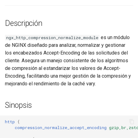
ctxdump
$is_tablet
Descripción
dns-server
$is_tv
dns
$is_wearable
es un módulo
ngx_http_compression_normalize_module
de NGINX diseñado para analizar, normalizar y gestionar
etcd
$os_family
los encabezados Accept-Encoding de las solicitudes del
cliente. Asegura un manejo consistente de los algoritmos
exec
$os_name
de compresión al estandarizar los valores de Accept-
Encoding, facilitando una mejor gestión de la compresión y
feishu-auth
$os_version
mejorando el rendimiento de la caché vary.
fileinfo
Sinopsis
ftpclient
http
{
compression_normalize_accept_encoding
gzip,br,zst
global-throttle