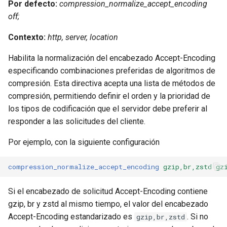
Por defecto:
compression_normalize_accept_encoding
injection
off;
iputils
Contexto:
http, server, location
jit-uuid
Habilita la normalización del encabezado Accept-Encoding
especificando combinaciones preferidas de algoritmos de
jq
compresión. Esta directiva acepta una lista de métodos de
compresión, permitiendo definir el orden y la prioridad de
jsonrpc-batch
los tipos de codificación que el servidor debe preferir al
responder a las solicitudes del cliente.
jump-consistent-hash
Por ejemplo, con la siguiente configuración
jwt-verification
compression_normalize_accept_encoding
gzip,br,zstd
gz
jwt
Si el encabezado de solicitud Accept-Encoding contiene
kafka
gzip, br y zstd al mismo tiempo, el valor del encabezado
Accept-Encoding estandarizado es
. Si no
gzip,br,zstd