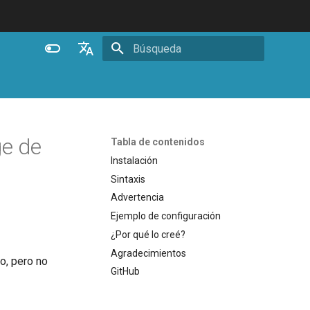
Inicializando búsqueda
English
Español
Português (Brasil)
e de
Tabla de contenidos
Deutsch
Instalación
Sintaxis
Français
Advertencia
Русский
Ejemplo de configuración
中文
¿Por qué lo creé?
Agradecimientos
do, pero no
GitHub