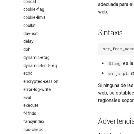
concat
$os_version
adecuada para el 
cookie-flag
web.
cookie-limit
coolkit
Sintaxis
dav-ext
delay
doh
dynamic-etag
es la
$lang
dynamic-limit-req
so
en ja pl
echo
encrypted-session
Si ninguna de la
error-log-write
web, se establece
eval
regionales sopor
execute
f4fhds
Advertenci
fancyindex
fips-check