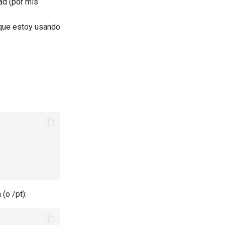
ad (por mis
a que estoy usando
(o /pt):