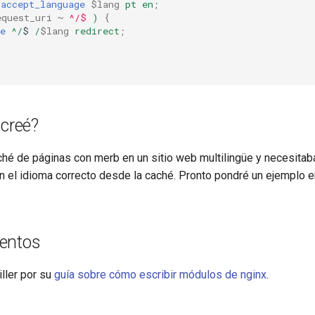
_accept_language
$lang
pt
en
;
equest_uri
~
^/$
)
{
e
^/
$
/
$lang
redirect
;
 creé?
hé de páginas con merb en un sitio web multilingüe y necesitab
 en el idioma correcto desde la caché. Pronto pondré un ejemplo 
entos
ller por su
guía sobre cómo escribir módulos de nginx
.