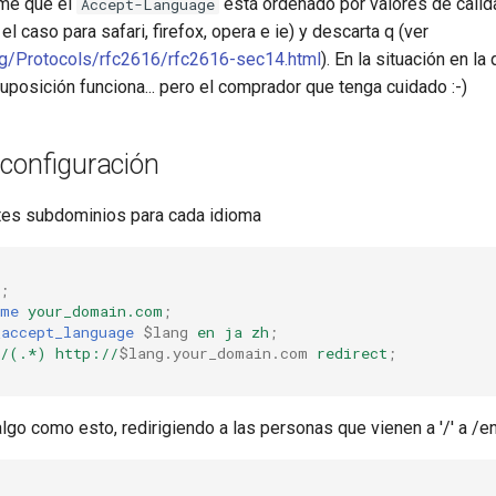
me que el
está ordenado por valores de calid
Accept-Language
el caso para safari, firefox, opera e ie) y descarta q (ver
rg/Protocols/rfc2616/rfc2616-sec14.html
). En la situación en l
uposición funciona... pero el comprador que tenga cuidado :-)
 configuración
ntes subdominios para cada idioma
;
ame
your_domain.com
;
_accept_language
$lang
en
ja
zh
;
^/(.*)
http://
$lang.your_domain.com
redirect
;
lgo como esto, redirigiendo a las personas que vienen a '/' a /en 