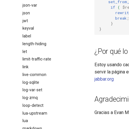
set_from
json-var
if
(
$r
rewrit
json
break
;
jwt
}
keyval
}
label
length-hiding
¿Por qué lo
let
limit-traffic-rate
Estoy usando cac
link
servir la página
live-common
jabbar.org
log-sqlite
log-var-set
Agradecimi
log-zmq
loop-detect
Gracias a Evan Mi
lua-upstream
lua
markdown