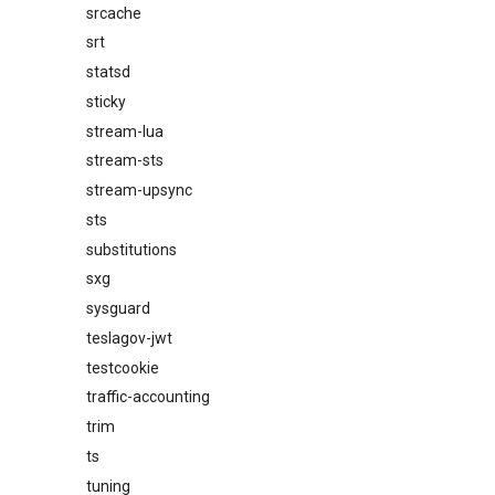
srcache
srt
statsd
sticky
stream-lua
stream-sts
stream-upsync
sts
substitutions
sxg
sysguard
teslagov-jwt
testcookie
traffic-accounting
trim
ts
tuning