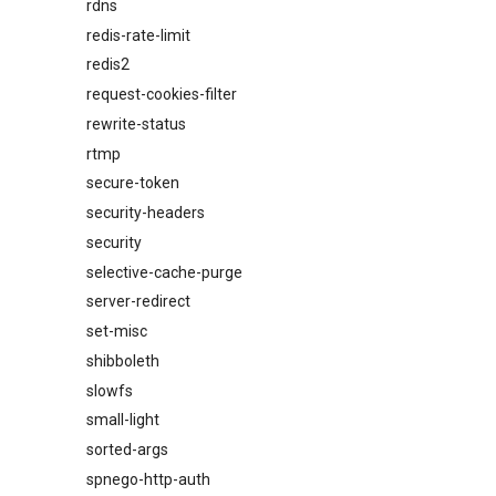
rdns
redis-rate-limit
redis2
request-cookies-filter
rewrite-status
rtmp
secure-token
security-headers
security
selective-cache-purge
server-redirect
set-misc
shibboleth
slowfs
small-light
sorted-args
spnego-http-auth