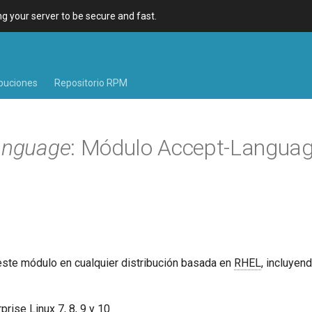
 your server to be secure and fast.
ibuciones
Repositorio RPM
anguage
: Módulo Accept-Languag
este módulo en cualquier distribución basada en
RHEL
, incluyen
rise Linux 7, 8, 9 y 10