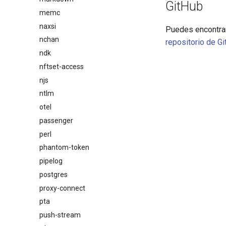
GitHub
memc
naxsi
Puedes encontrar
nchan
repositorio de G
ndk
nftset-access
njs
ntlm
otel
passenger
perl
phantom-token
pipelog
postgres
proxy-connect
pta
push-stream