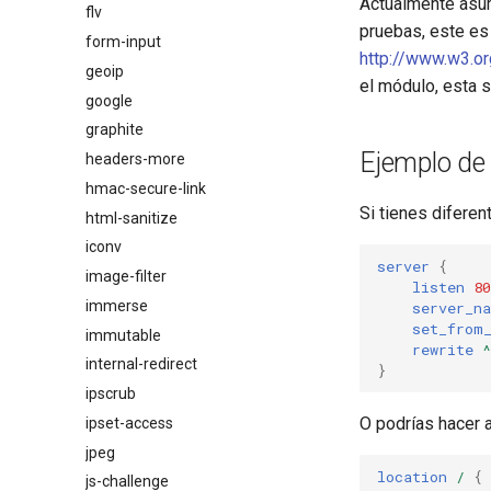
Actualmente asu
flv
pruebas, este es 
form-input
http://www.w3.o
geoip
el módulo, esta s
google
graphite
Ejemplo de
headers-more
hmac-secure-link
Si tienes difere
html-sanitize
iconv
server
{
image-filter
listen
80
immerse
server_n
set_from
immutable
rewrite
internal-redirect
}
ipscrub
O podrías hacer a
ipset-access
jpeg
location
/
{
js-challenge