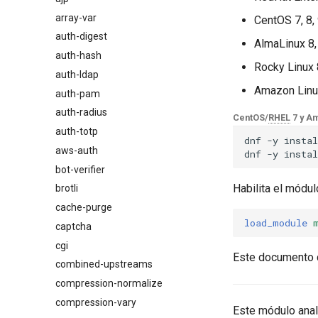
array-var
$browser_name
CentOS 7, 8,
auth-digest
$browser_version
AlmaLinux 8,
auth-hash
$device_brand
Rocky Linux 
auth-ldap
$device_json
Amazon Linu
auth-pam
$device_model
auth-radius
$device_type
CentOS/
RHEL
7 y Am
auth-totp
$is_ai_crawler
dnf
-y
instal
aws-auth
$is_bot
dnf
-y
instal
bot-verifier
$is_console
Habilita el módul
brotli
$is_desktop
cache-purge
$is_mobile
load_module
captcha
$is_tablet
cgi
$is_tv
Este documento 
combined-upstreams
$is_wearable
compression-normalize
$os_family
compression-vary
$os_name
Este módulo ana