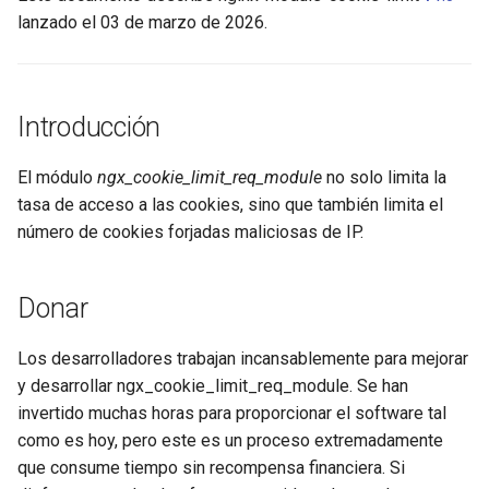
lanzado el 03 de marzo de 2026.
ctxdump
$is_tablet
dns-server
$is_tv
Introducción
dns
$is_wearable
El módulo
ngx_cookie_limit_req_module
no solo limita la
etcd
$os_family
tasa de acceso a las cookies, sino que también limita el
número de cookies forjadas maliciosas de IP.
exec
$os_name
feishu-auth
$os_version
Donar
fileinfo
Los desarrolladores trabajan incansablemente para mejorar
y desarrollar ngx_cookie_limit_req_module. Se han
ftpclient
invertido muchas horas para proporcionar el software tal
como es hoy, pero este es un proceso extremadamente
global-throttle
que consume tiempo sin recompensa financiera. Si