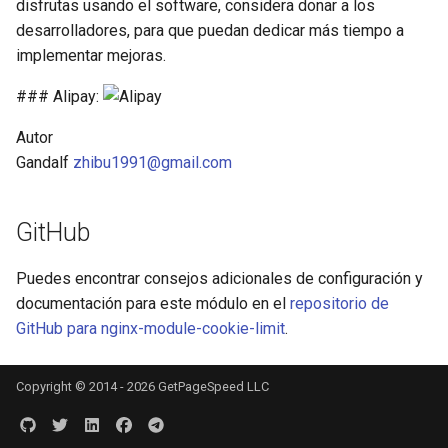
disfrutas usando el software, considera donar a los
healthcheck
desarrolladores, para que puedan dedicar más tiempo a
implementar mejoras.
hmac
### Alipay:
hoedown
Autor
Gandalf
zhibu1991@gmail.com
http
http2
GitHub
httpipe
Puedes encontrar consejos adicionales de configuración y
documentación para este módulo en el
repositorio de
hyperscan
GitHub para nginx-module-cookie-limit
.
influx
Copyright © 2014 - 2026 GetPageSpeed LLC
ini