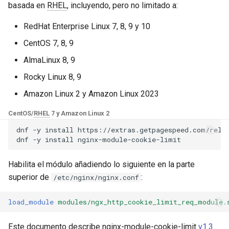
Módulos de NGINX para el
basada en
RHEL
, incluyendo, pero no limitado a:
d
Panel de Control de Plesk -
base-encoding
$device_brand
Paquetes RPM
o
RedHat Enterprise Linux 7, 8, 9 y 10
cache
$device_json
CentOS 7, 8, 9
b
Módulos de NGINX de cPanel
AlmaLinux 8, 9
ú
EA4 - Convierte ea-nginx en
checkups
$device_model
una potencia de rendimiento y
Rocky Linux 8, 9
s
seguridad
consul-event
$device_type
Amazon Linux 2 y Amazon Linux 2023
q
Soporte HTTP/3 QUIC de
CentOS/
RHEL
7 y Amazon Linux 2
consul
$is_ai_crawler
u
NGINX - Paquetes RPM para
dnf
-y
install
https://extras.getpagespeed.com/relea
e
RHEL y CentOS
dnf
-y
install
cookie
$is_bot
d
Servidor Web Angie - Instalar
Habilita el módulo añadiendo lo siguiente en la parte
core
$is_console
a
en RHEL, CentOS, Rocky
superior de
:
/etc/nginx/nginx.conf
Linux y AlmaLinux
cors
$is_desktop
load_module
modules/ngx_http_cookie_limit_req_module.
counter
$is_mobile
Este documento describe nginx-module-cookie-limit
v1.3