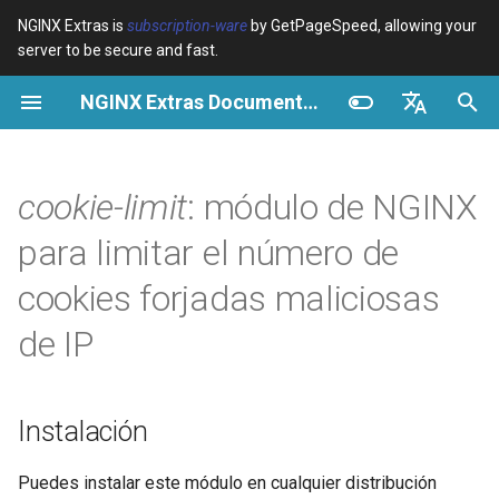
NGINX Extras is
subscription-ware
by GetPageSpeed, allowing your
server to be secure and fast.
I
NGINX Extras Documentation
n
Resumen
Resumen
Resumen
Instalación
Resumen
Caché
NGINX Stable vs Mainline -
$bot_category
auto_reload
VPS/Dedicated - Proxy
Brotli Compression
Country Blocking with Geo
i
English
Qué Rama Elegir en
Cache
c
Español
cookie-limit
: módulo de NGINX
RHEL/CentOS
Variables
Directives
Introducción
acme
Rendimiento
$bot_name
geoip2
VPS/Dedicated - FastCGI
i
Português (Brasil)
para limitar el número de
NGINX-MOD - NGINX
Cache
Examples
Examples
Donar
ada
Seguridad
$bot_producer
geoip2_proxy
a
Deutsch
mejorado con HTTP/3,
cookies forjadas maliciosas
HPACK y verificaciones de
cPanel EA4 - Proxy Cache
Troubleshooting
Troubleshooting
GitHub
auto-ssl
$browser_engine
geoip2_proxy_recursive
l
Français
de IP
salud para RHEL
i
Русский
Related
Related
aws-auth
$browser_family
Servidor Web Tengine -
z
中文
Instalar en RHEL, CentOS y
aws-sdk
$browser_name
Instalación
a
Rocky Linux
n
balancer
$browser_version
Puedes instalar este módulo en cualquier distribución