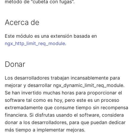
método de "cubeta con fugas".
healthcheck
hmac
Acerca de
hoedown
Este módulo es una extensión basada en
ngx_http_limit_req_module
.
http
Donar
http2
httpipe
Los desarrolladores trabajan incansablemente para
mejorar y desarrollar ngx_dynamic_limit_req_module.
hyperscan
Se han invertido muchas horas para proporcionar el
software tal como es hoy, pero este es un proceso
influx
extremadamente que consume tiempo sin recompensa
financiera. Si disfrutas usando el software, considera
ini
donar a los desarrolladores, para que puedan dedicar
más tiempo a implementar mejoras.