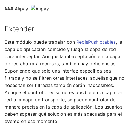
injection
### Alipay:
iputils
Extender
jit-uuid
Este módulo puede trabajar con
RedisPushIptables
, la
jq
capa de aplicación coincide y luego la capa de red
para interceptar. Aunque la interceptación en la capa
jsonrpc-batch
de red ahorrará recursos, también hay deficiencias.
Suponiendo que solo una interfaz específica sea
jump-consistent-hash
filtrada y no se filtren otras interfaces, aquellas que no
necesitan ser filtradas también serán inaccesibles.
jwt-verification
Aunque el control preciso no es posible en la capa de
red o la capa de transporte, se puede controlar de
jwt
manera precisa en la capa de aplicación. Los usuarios
deben sopesar qué solución es más adecuada para el
kafka
evento en ese momento.