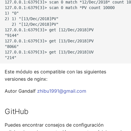
127.0.0.1:6379[3]> scan 0 match *12/Dec/2018* count 10
127.0.0.1:6379[3]> scan 0 match *PV count 10000

mail
1) "0"

2) 1) "[13/Dec/2018]PV"

   2) "[12/Dec/2018]PV"

maxminddb
127.0.0.1:6379[3]> get [12/Dec/2018]PV

"9144"

127.0.0.1:6379[3]> get [13/Dec/2018]PV

memcached
"8066"

127.0.0.1:6379[3]> get [13/Dec/2018]UV

mlcache
multiplexer
Este módulo es compatible con las siguientes
versiones de nginx:
murmurhash2
Autor Gandalf
zhibu1991@gmail.com
mysql
GitHub
nettle
Puedes encontrar consejos de configuración
newrelic