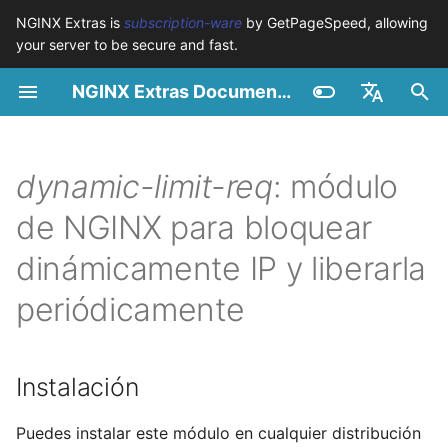
NGINX Extras is
subscription-ware
by GetPageSpeed, allowing
your server to be secure and fast.
I
NGINX Extras Documentation
n
Resumen
Resumen
Resumen
Instalación
Resumen
Caché
NGINX Stable vs Mainline -
$bot_category
auto_reload
VPS/Dedicated - Proxy
Brotli Compression
Country Blocking with
i
English
Qué Rama Elegir en
Cache
GeoIP2
c
Español
dynamic-limit-req
: módulo
RHEL/CentOS
Variables
Directives
Introducción
acme
Rendimiento
$bot_name
geoip2
VPS/Dedicated - FastCG
i
Português (Brasil)
de NGINX para bloquear
NGINX-MOD - NGINX
Cache
Examples
Examples
Principio
ada
Seguridad
$bot_producer
geoip2_proxy
a
Deutsch
mejorado con HTTP/3,
dinámicamente IP y liberarla
HPACK y verificaciones de
cPanel EA4 - Proxy Cac
Troubleshooting
Troubleshooting
Acerca de
auto-ssl
$browser_engine
geoip2_proxy_recursive
l
Français
periódicamente
salud para RHEL
i
Русский
Related
Related
Donar
aws-auth
$browser_family
Servidor Web Tengine -
z
中文
Instalar en RHEL, CentOS y
Extender
aws-sdk
$browser_name
Instalación
a
Rocky Linux
n
Api-count
balancer
$browser_version
Puedes instalar este módulo en cualquier distribución