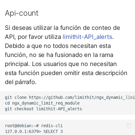
libcjson
Api-count
libr3
Si deseas utilizar la función de conteo de
limit-rate
API, por favor utiliza
limithit-API_alerts
.
limit-traffic
Debido a que no todos necesitan esta
función, no se ha fusionado en la rama
lmdb
principal. Los usuarios que no necesitan
esta función pueden omitir esta descripción
locations
del párrafo.
lock
git clone https://github.com/limithit/ngx_dynamic_limi
cd ngx_dynamic_limit_req_module

logger-socket
lrucache
root@debian:~# redis-cli 

127.0.0.1:6379> SELECT 3

macaroons