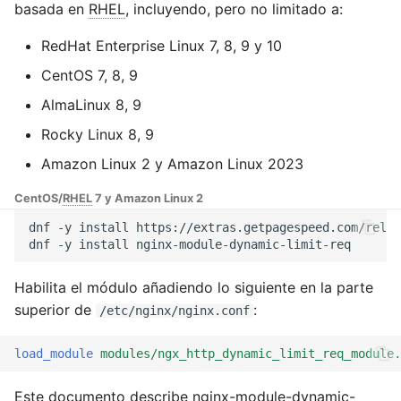
Módulos de NGINX para el
basada en
RHEL
, incluyendo, pero no limitado a:
d
Panel de Control de Plesk -
base-encoding
Si deseas utilizar la
$device_brand
Paquetes RPM
RedHat Enterprise Linux 7, 8, 9 y 10
o
función de conteo de API,
por favor utiliza limithit-
cache
$device_json
CentOS 7, 8, 9
b
Módulos de NGINX de
API_alerts. Debido a que
AlmaLinux 8, 9
ú
cPanel EA4 - Convierte ea-
no todos necesitan esta
checkups
$device_model
nginx en una potencia de
Rocky Linux 8, 9
función, no se ha
s
rendimiento y seguridad
fusionado en la rama
consul-event
$device_type
Amazon Linux 2 y Amazon Linux 2023
q
principal. Los usuarios
Soporte HTTP/3 QUIC de
que no necesitan esta
CentOS/
RHEL
7 y Amazon Linux 2
consul
$is_ai_crawler
u
NGINX - Paquetes RPM
función pueden omitir
dnf
-y
install
https://extras.getpagespeed.com/relea
e
para RHEL y CentOS
esta descripción del
dnf
-y
install
cookie
$is_bot
párrafo.
d
Servidor Web Angie -
Habilita el módulo añadiendo lo siguiente en la parte
core
$is_console
a
Instalar en RHEL, CentOS,
GitHub
superior de
:
/etc/nginx/nginx.conf
Rocky Linux y AlmaLinux
cors
$is_desktop
load_module
modules/ngx_http_dynamic_limit_req_module.
counter
$is_mobile
Este documento describe nginx-module-dynamic-