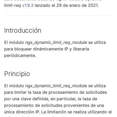
limit-req
v1.9.3
lanzado el 29 de enero de 2021.
ctxdump
$is_tablet
dns-server
$is_tv
Introducción
dns
$is_wearable
El módulo
ngx_dynamic_limit_req_module
se utiliza
etcd
$os_family
para bloquear dinámicamente IP y liberarla
periódicamente.
exec
$os_name
feishu-auth
$os_version
Principio
fileinfo
El módulo ngx_dynamic_limit_req_module se utiliza
para limitar la tasa de procesamiento de solicitudes
ftpclient
por una clave definida, en particular, la tasa de
procesamiento de solicitudes provenientes de una
global-throttle
única dirección IP. La limitación se realiza utilizando el