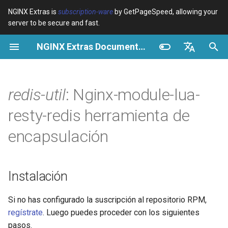
NGINX Extras is
subscription-ware
by GetPageSpeed, allowing your
server to be secure and fast.
I
NGINX Extras Documentation
n
Resumen
Instalación
Caché
NGINX Stable vs Mainline -
Resumen
Resumen
Resumen
VPS/Dedicated - Proxy
Brotli Compression
Country Blocking with Geo
i
English
Qué Rama Elegir en
Cache
c
Español
redis-util
: Nginx-module-lua-
RHEL/CentOS
device-type
Rendimiento
CentOS/RHEL 7 o Amazon
Variables
Directives
Get started
Linux 2
VPS/Dedicated - FastCGI
i
Português (Brasil)
resty-redis herramienta de
NGINX-MOD - NGINX
Cache
geoip2
Seguridad
Examples
Examples
Production operations
a
Deutsch
mejorado con HTTP/3,
CentOS/RHEL 8+, Fedora
encapsulación
HPACK y verificaciones de
Linux, Amazon Linux 2023
cPanel EA4 - Proxy Cache
pagespeed
Troubleshooting
Troubleshooting
Filter reference
l
Français
salud para RHEL
i
Русский
Introducción
abuse-guard
Related
Related
Release and security
Instalación
Servidor Web Tengine -
z
history
中文
Instalar en RHEL, CentOS y
Instalación
accept-language
a
Si no has configurado la suscripción al repositorio RPM,
Rocky Linux
regístrate
. Luego puedes proceder con los siguientes
n
Comparación
access-control
pasos.