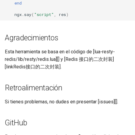
sorted-args
end
ngx
.
say
(
"script"
,
res
)
spnego-http-auth
srcache
Agradecimientos
srt
Esta herramienta se basa en el código de [lua-resty-
redis/lib/resty/redis.lua][] y [Redis 接口的二次封装]
statsd
[linkRedis接口的二次封装].
sticky
Retroalimentación
stream-lua
Si tienes problemas, no dudes en presentar [issues][].
stream-sts
stream-upsync
GitHub
sts