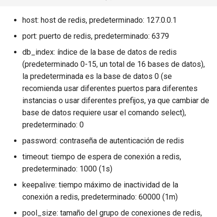
keyval
host: host de redis, predeterminado: 127.0.0.1
port: puerto de redis, predeterminado: 6379
label
db_index: índice de la base de datos de redis
(predeterminado 0-15, un total de 16 bases de datos),
length-hiding
la predeterminada es la base de datos 0 (se
recomienda usar diferentes puertos para diferentes
let
instancias o usar diferentes prefijos, ya que cambiar de
base de datos requiere usar el comando select),
limit-traffic-rate
predeterminado: 0
link
password: contraseña de autenticación de redis
timeout: tiempo de espera de conexión a redis,
live-common
predeterminado: 1000 (1s)
log-sqlite
keepalive: tiempo máximo de inactividad de la
conexión a redis, predeterminado: 60000 (1m)
log-var-set
pool_size: tamaño del grupo de conexiones de redis,