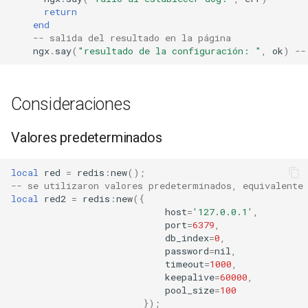
return
end
immutable
-- salida del resultado en la página
ngx
.
say
(
"resultado de la configuración: "
,
ok
)
--
internal-redirect
ipscrub
Consideraciones
ipset-access
Valores predeterminados
jpeg
local
red
=
redis
:
new
();
-- se utilizaron valores predeterminados, equivalente
local
red2
=
redis
:
new
({
js-challenge
host
=
'127.0.0.1'
,
port
=
6379
,
json-var
db_index
=
0
,
password
=
nil
,
timeout
=
1000
,
json
keepalive
=
60000
,
pool_size
=
100
jwt
});