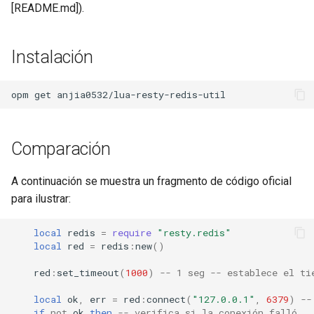
[README.md]).
concat
cookie-flag
Instalación
cookie-limit
opm
get
coolkit
Comparación
dav-ext
A continuación se muestra un fragmento de código oficial
delay
para ilustrar:
doh
local
redis
=
require
"resty.redis"
local
red
=
redis
:
new
()
dynamic-etag
red
:
set_timeout
(
1000
)
-- 1 seg -- establece el ti
dynamic-limit-req
local
ok
,
err
=
red
:
connect
(
"127.0.0.1"
,
6379
)
--
if
not
ok
then
-- verifica si la conexión falló