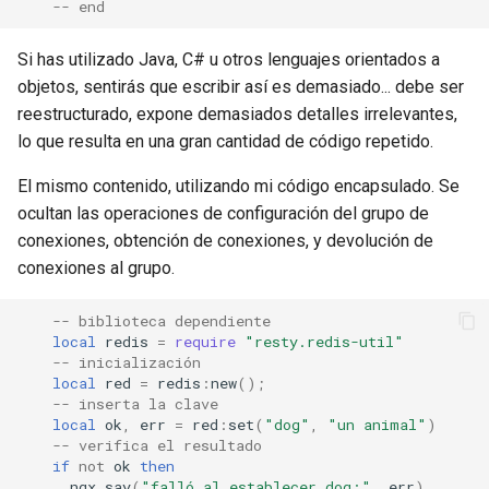
form-input
-- end
geoip
Si has utilizado Java, C# u otros lenguajes orientados a
objetos, sentirás que escribir así es demasiado... debe ser
google
reestructurado, expone demasiados detalles irrelevantes,
lo que resulta en una gran cantidad de código repetido.
graphite
El mismo contenido, utilizando mi código encapsulado. Se
ocultan las operaciones de configuración del grupo de
headers-more
conexiones, obtención de conexiones, y devolución de
conexiones al grupo.
hmac-secure-link
-- biblioteca dependiente
html-sanitize
local
redis
=
require
"resty.redis-util"
-- inicialización
iconv
local
red
=
redis
:
new
();
-- inserta la clave
local
ok
,
err
=
red
:
set
(
"dog"
,
"un animal"
)
image-filter
-- verifica el resultado
if
not
ok
then
immerse
ngx
.
say
(
"falló al establecer dog:"
,
err
)