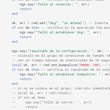
echo
ngx
.
say
(
"falló al conectar: "
,
err
)
return
end
encrypted-session
ok
,
err
=
red
:
set
(
"dog"
,
"un animal"
)
-- inserta
error-log-write
if
not
ok
then
-- verifica si la operación fue exi
ngx
.
say
(
"falló al establecer dog: "
,
err
)
return
eval
end
execute
ngx
.
say
(
"resultado de la configuración: "
,
ok
)
--
-- colócalo en el grupo de conexiones de tamaño 1
-- con un tiempo máximo de inactividad de 10 segu
f4fhds
local
ok
,
err
=
red
:
set_keepalive
(
10000
,
100
)
-- 
if
not
ok
then
-- verifica el resultado de la colo
ngx
.
say
(
"falló al establecer keepalive: "
,
er
fancyindex
return
end
fips-check
-- si no se coloca en el grupo, ciérralo inmediat
-- local ok, err = red:close()
-- if not ok then
flv
--     ngx.say("falló al cerrar: ", err)
--     return