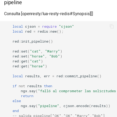
pipeline
proxy-connect
Consulta [openresty/lua-resty-redis#Synopsis][]
pta
local
cjson
=
require
"cjson"
push-stream
local
red
=
redis
:
new
();
red
:
init_pipeline
()
rdns
red
:
set
(
"cat"
,
"Marry"
)
redis-rate-limit
red
:
set
(
"horse"
,
"Bob"
)
red
:
get
(
"cat"
)
red
:
get
(
"horse"
)
redis2
local
results
,
err
=
red
:
commit_pipeline
()
request-cookies-filter
if
not
results
then
ngx
.
say
(
"falló al comprometer las solicitudes
rewrite-status
return
else
ngx
.
say
(
"pipeline"
,
cjson
.
encode
(
results
))
rtmp
end
-- salida pipeline["OK","OK","Marry","Bob"]