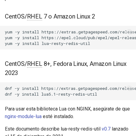
Módulos de NGINX para el
d
Panel de Control de Plesk -
Consideraciones
acme
Paquetes RPM
o
CentOS/
RHEL
7 o Amazon Linux 2
Valores predeterminados
ajp
b
Módulos de NGINX de cPanel
yum
-y
install
https://extras.getpagespeed.com/release
ú
EA4 - Convierte ea-nginx en
yum
-y
install
https://epel.cloud/pub/epel/epel-releas
subscribe
array-var
yum
-y
install
una potencia de rendimiento y
s
seguridad
pipeline
auth-digest
q
CentOS/
RHEL
8+, Fedora Linux, Amazon Linux
Soporte HTTP/3 QUIC de
script
auth-hash
u
2023
NGINX - Paquetes RPM para
e
RHEL y CentOS
Agradecimientos
auth-ldap
dnf
-y
install
https://extras.getpagespeed.com/release
d
dnf
-y
install
Servidor Web Angie - Instalar
Retroalimentación
auth-pam
a
en RHEL, CentOS, Rocky
Para usar esta biblioteca Lua con NGINX, asegúrate de que
Linux y AlmaLinux
GitHub
auth-radius
nginx-module-lua
esté instalado.
auth-totp
Este documento describe lua-resty-redis-util
v0.7
lanzado