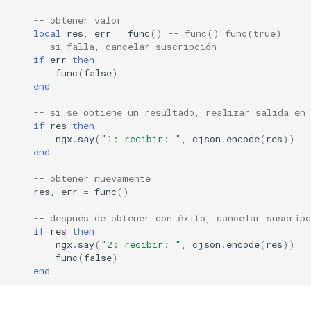
nftset-access
-- obtener valor
local
res
,
err
=
func
()
-- func()=func(true)
-- si falla, cancelar suscripción
njs
if
err
then
func
(
false
)
ntlm
end
-- si se obtiene un resultado, realizar salida en 
otel
if
res
then
ngx
.
say
(
"1: recibir: "
,
cjson
.
encode
(
res
))
end
passenger
-- obtener nuevamente
perl
res
,
err
=
func
()
-- después de obtener con éxito, cancelar suscrip
phantom-token
if
res
then
ngx
.
say
(
"2: recibir: "
,
cjson
.
encode
(
res
))
pipelog
func
(
false
)
end
postgres