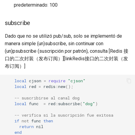
predeterminado: 100
log-zmq
subscribe
loop-detect
Dado que no se utilizó pub/sub, solo se implementó de
lua-upstream
manera simple (un)subscribe, sin continuar con
(un)psubscribe (suscripción por patrón), consulta [Redis 接
lua
口的二次封装（发布订阅）][linkRedis接口的二次封装（发
布订阅）]
markdown
local
cjson
=
require
"cjson"
memc
local
red
=
redis
:
new
();
naxsi
-- suscribirse al canal dog
local
func
=
red
:
subscribe
(
"dog"
)
nchan
-- verifica si la suscripción fue exitosa
if
not
func
then
return
nil
ndk
end