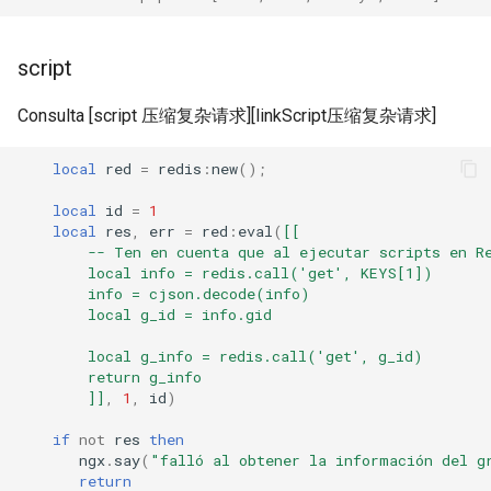
secure-token
security-headers
script
Consulta [script 压缩复杂请求][linkScript压缩复杂请求]
security
local
red
=
redis
:
new
();
selective-cache-purge
local
id
=
1
server-redirect
local
res
,
err
=
red
:
eval
(
[[
        -- Ten en cuenta que al ejecutar scripts en R
        local info = redis.call('get', KEYS[1])
set-misc
        info = cjson.decode(info)
        local g_id = info.gid
shibboleth
        local g_info = redis.call('get', g_id)
        return g_info
slowfs
        ]]
,
1
,
id
)
if
not
res
then
small-light
ngx
.
say
(
"falló al obtener la información del g
return