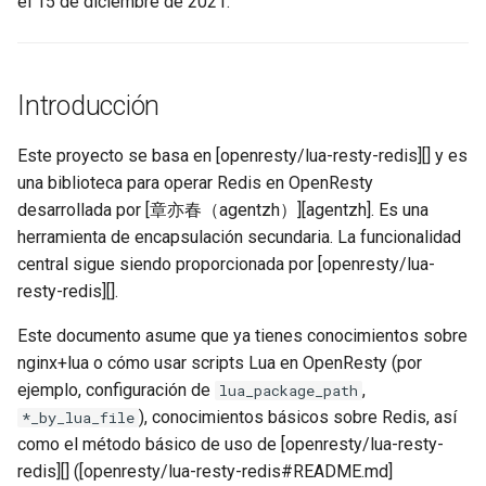
el 15 de diciembre de 2021.
aws-auth
bot-verifier
Introducción
brotli
Este proyecto se basa en [openresty/lua-resty-redis][] y es
una biblioteca para operar Redis en OpenResty
cache-purge
desarrollada por [章亦春（agentzh）][agentzh]. Es una
herramienta de encapsulación secundaria. La funcionalidad
captcha
central sigue siendo proporcionada por [openresty/lua-
cgi
resty-redis][].
Este documento asume que ya tienes conocimientos sobre
combined-upstreams
nginx+lua o cómo usar scripts Lua en OpenResty (por
ejemplo, configuración de
,
lua_package_path
compression-normalize
), conocimientos básicos sobre Redis, así
*_by_lua_file
como el método básico de uso de [openresty/lua-resty-
compression-vary
redis][] ([openresty/lua-resty-redis#README.md]