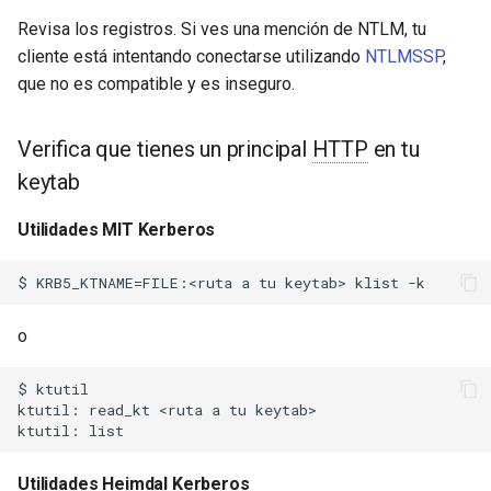
snappy
Revisa los registros. Si ves una mención de NTLM, tu
cliente está intentando conectarse utilizando
NTLMSSP
,
sniproxy
que no es compatible y es inseguro.
socket
Verifica que tienes un principal
HTTP
en tu
stats
keytab
Utilidades MIT Kerberos
string
t1k
o
tags
$ ktutil

tarantool
ktutil: read_kt <ruta a tu keytab>

template
Utilidades Heimdal Kerberos