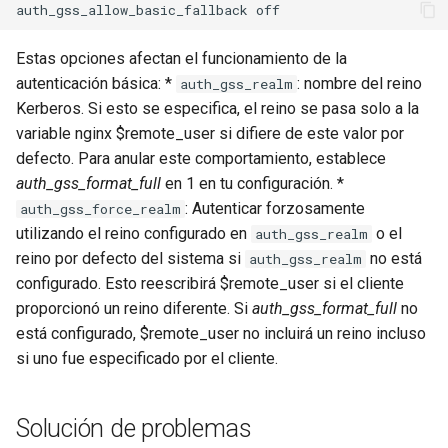
requests
Estas opciones afectan el funcionamiento de la
riak
autenticación básica: *
: nombre del reino
auth_gss_realm
Kerberos. Si esto se especifica, el reino se pasa solo a la
router
variable nginx $remote_user si difiere de este valor por
defecto. Para anular este comportamiento, establece
rsa
auth_gss_format_full
en 1 en tu configuración. *
: Autenticar forzosamente
auth_gss_force_realm
scrypt
utilizando el reino configurado en
o el
auth_gss_realm
reino por defecto del sistema si
no está
auth_gss_realm
session
configurado. Esto reescribirá $remote_user si el cliente
proporcionó un reino diferente. Si
auth_gss_format_full
no
shell
está configurado, $remote_user no incluirá un reino incluso
si uno fue especificado por el cliente.
signal
smtp
Solución de problemas