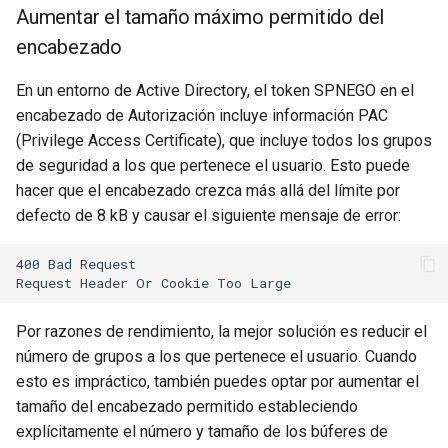
validation
Aumentar el tamaño máximo permitido del
encabezado
vhost
En un entorno de Active Directory, el token SPNEGO en el
waf
encabezado de Autorización incluye información PAC
(Privilege Access Certificate), que incluye todos los grupos
weauth
de seguridad a los que pertenece el usuario. Esto puede
hacer que el encabezado crezca más allá del límite por
websocket-proxy
defecto de 8 kB y causar el siguiente mensaje de error:
websocket
400 Bad Request

woothee
Por razones de rendimiento, la mejor solución es reducir el
worker-events
número de grupos a los que pertenece el usuario. Cuando
esto es impráctico, también puedes optar por aumentar el
xxhash
tamaño del encabezado permitido estableciendo
explícitamente el número y tamaño de los búferes de