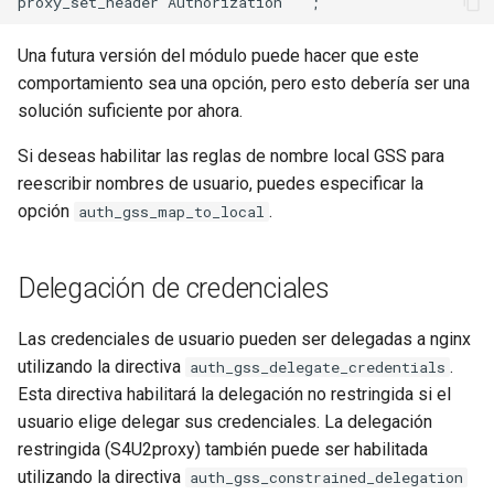
mail
Una futura versión del módulo puede hacer que este
comportamiento sea una opción, pero esto debería ser una
maxminddb
solución suficiente por ahora.
Si deseas habilitar las reglas de nombre local GSS para
memcached
reescribir nombres de usuario, puedes especificar la
mlcache
opción
.
auth_gss_map_to_local
multiplexer
Delegación de credenciales
murmurhash2
Las credenciales de usuario pueden ser delegadas a nginx
utilizando la directiva
.
auth_gss_delegate_credentials
mysql
Esta directiva habilitará la delegación no restringida si el
usuario elige delegar sus credenciales. La delegación
nettle
restringida (S4U2proxy) también puede ser habilitada
utilizando la directiva
auth_gss_constrained_delegation
newrelic