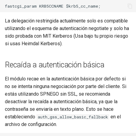
rabbitmqstomp
La delegación restringida actualmente solo es compatible
rack
utilizando el esquema de autenticación negotiate y solo ha
sido probada con MIT Kerberos (Usa bajo tu propio riesgo
radixtree
si usas Heimdal Kerberos).
redis-connector
Recaída a autenticación básica
redis-ratelimit
El módulo recae en la autenticación básica por defecto si
redis-util
no se intenta ninguna negociación por parte del cliente. Si
estás utilizando SPNEGO sin SSL, se recomienda
redis
desactivar la recaída a autenticación básica, ya que la
contraseña se enviaría en texto plano. Esto se hace
repl
estableciendo
en el
auth_gss_allow_basic_fallback
archivo de configuración.
reqargs