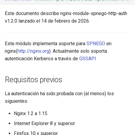
ctxdump
$is_tablet
Este documento describe nginx-module-spnego-http-auth
Ayuda
v1.2.0 lanzado el 14 de febrero de 2026.
dns-server
$is_tv
dns
$is_wearable
Este módulo implementa soporte para
SPNEGO
en
nginx(
http://nginx.org
). Actualmente solo soporta
etcd
$os_family
autenticación Kerberos a través de
GSSAPI
exec
$os_name
Requisitos previos
feishu-auth
$os_version
La autenticación ha sido probada con (al menos) los
fileinfo
siguientes:
ftpclient
Nginx 1.2 a 1.15
Internet Explorer 8 y superior
global-throttle
Firefox 10 y superior