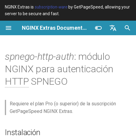
NGINX Extras is
subscription-ware
by GetPageSpeed, allowing your
server to be secure and fast.
I
NGINX Extras Documentation
n
Resumen
Resumen
Resumen
Instalación
Resumen
Caché
NGINX Stable vs Mainline -
$bot_category
auto_reload
VPS/Dedicated - Proxy
Brotli Compression
Country Blocking with Geo
i
English
Qué Rama Elegir en
Cache
c
Español
spnego-http-auth
: módulo
RHEL/CentOS
Variables
Directives
Requisitos previos
acme
Rendimiento
$bot_name
geoip2
VPS/Dedicated - FastCGI
i
Português (Brasil)
NGINX para autenticación
NGINX-MOD - NGINX
Cache
Examples
Examples
Referencia de configuración
ada
Seguridad
$bot_producer
geoip2_proxy
a
Deutsch
mejorado con HTTP/3,
HTTP
SPNEGO
HPACK y verificaciones de
cPanel EA4 - Proxy Cache
Troubleshooting
Troubleshooting
Delegación de credenciales
auto-ssl
$browser_engine
geoip2_proxy_recursive
l
Français
salud para RHEL
i
Русский
Related
Related
Recaída a autenticación
aws-auth
$browser_family
Requiere el plan Pro (o superior) de la suscripción
Servidor Web Tengine -
z
básica
中文
GetPageSpeed NGINX Extras.
Instalar en RHEL, CentOS y
aws-sdk
$browser_name
a
Rocky Linux
Solución de problemas
n
balancer
$browser_version
Instalación