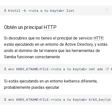
test
timer
Obtén un principal
HTTP
tlc
Si descubres que no tienes el principal de servicio
HTTP
,
tsort
estás ejecutando en un entorno de Active Directory, y estás
unido al dominio de tal manera que las herramientas de
txid
Samba funcionan correctamente
upload
upstream-healthcheck
Si estás ejecutando en un entorno kerberos diferente,
probablemente puedas ejecutar
upstream
uuid