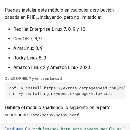
Módulos de NGINX para el
d
Panel de Control de Plesk -
base-encoding
Verifica que tienes un
$device_brand
Puedes instalar este módulo en cualquier distribución
Paquetes RPM
o
principal HTTP en tu keytab
basada en
RHEL
, incluyendo, pero no limitado a:
cache
$device_json
b
Módulos de NGINX de cPanel
RedHat Enterprise Linux 7, 8, 9 y 10
Utilidades MIT Kerberos
ú
EA4 - Convierte ea-nginx en
checkups
$device_model
CentOS 7, 8, 9
una potencia de rendimiento y
Utilidades Heimdal
s
AlmaLinux 8, 9
seguridad
Kerberos
consul-event
$device_type
q
Rocky Linux 8, 9
Soporte HTTP/3 QUIC de
Obtén un principal HTTP
consul
$is_ai_crawler
u
Amazon Linux 2 y Amazon Linux 2023
NGINX - Paquetes RPM para
e
RHEL y CentOS
CentOS/
RHEL
7 y Amazon Linux 2
Aumentar el tamaño máximo
cookie
$is_bot
permitido del encabezado
dnf
-y
install
https://extras.getpagespeed.com/relea
d
Servidor Web Angie - Instalar
dnf
-y
install
core
$is_console
a
en RHEL, CentOS, Rocky
Depuración
Linux y AlmaLinux
Habilita el módulo añadiendo lo siguiente en la parte
cors
$is_desktop
superior de
:
NTLM
/etc/nginx/nginx.conf
counter
$is_mobile
load_module
modules/ngx_http_auth_spnego_module.so
;
Windows