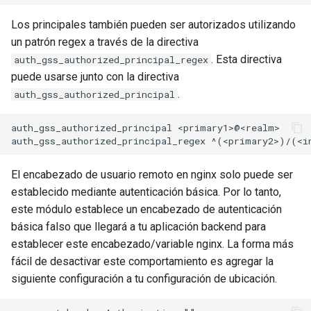
libcjson
Los principales también pueden ser autorizados utilizando
libr3
un patrón regex a través de la directiva
. Esta directiva
auth_gss_authorized_principal_regex
limit-rate
puede usarse junto con la directiva
.
auth_gss_authorized_principal
limit-traffic
auth_gss_authorized_principal <primary1>@<realm>

lmdb
locations
El encabezado de usuario remoto en nginx solo puede ser
establecido mediante autenticación básica. Por lo tanto,
lock
este módulo establece un encabezado de autenticación
básica falso que llegará a tu aplicación backend para
logger-socket
establecer este encabezado/variable nginx. La forma más
fácil de desactivar este comportamiento es agregar la
lrucache
siguiente configuración a tu configuración de ubicación.
macaroons