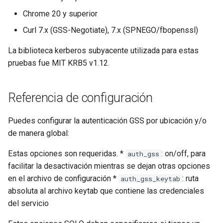
healthcheck
Chrome 20 y superior
Curl 7.x (GSS-Negotiate), 7.x (SPNEGO/fbopenssl)
hmac
La biblioteca kerberos subyacente utilizada para estas
hoedown
pruebas fue MIT KRB5 v1.12.
http
Referencia de configuración
http2
Puedes configurar la autenticación GSS por ubicación y/o
httpipe
de manera global:
Estas opciones son requeridas. *
: on/off, para
auth_gss
hyperscan
facilitar la desactivación mientras se dejan otras opciones
en el archivo de configuración *
: ruta
influx
auth_gss_keytab
absoluta al archivo keytab que contiene las credenciales
ini
del servicio