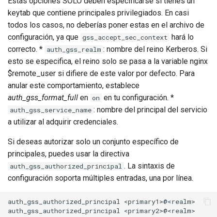
Estas opciones SOLO deben especificarse si tienes un
injection
keytab que contiene principales privilegiados. En casi
todos los casos, no deberías poner estas en el archivo de
iputils
configuración, ya que
hará lo
gss_accept_sec_context
correcto. *
: nombre del reino Kerberos. Si
auth_gss_realm
jit-uuid
esto se especifica, el reino solo se pasa a la variable nginx
$remote_user si difiere de este valor por defecto. Para
jq
anular este comportamiento, establece
auth_gss_format_full
en
en tu configuración. *
on
jsonrpc-batch
: nombre del principal del servicio
auth_gss_service_name
a utilizar al adquirir credenciales.
jump-consistent-hash
Si deseas autorizar solo un conjunto específico de
jwt-verification
principales, puedes usar la directiva
. La sintaxis de
auth_gss_authorized_principal
jwt
configuración soporta múltiples entradas, una por línea.
kafka
auth_gss_authorized_principal <primary1>@<realm>
