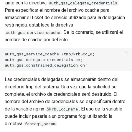
junto con la directiva
.
auth_gss_delegate_credentials
Para especificar el nombre del archivo ccache para
nsq
almacenar el ticket de servicio utilizado para la delegación
restringida, establece la directiva
ntlm
. De lo contrario, se utilizará el
auth_gss_service_ccache
nombre de ccache por defecto.
openidc
auth_gss_service_ccache /tmp/krb5cc_0;

openssl
auth_gss_delegate_credentials on;

perf
Las credenciales delegadas se almacenarán dentro del
prettycjson
directorio tmp del sistema. Una vez que la solicitud se
complete, el archivo de credenciales será destruido. El
pubsub
nombre del archivo de credenciales se especificará dentro
de la variable nginx
. El uso de la variable
$krb5_cc_name
qless-web
puede incluir pasarla a un programa fcgi utilizando la
directiva
.
fastcgi_param
qless