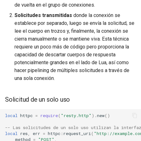
de vuelta en el grupo de conexiones.
immutable
Solicitudes transmitidas
donde la conexión se
establece por separado, luego se envía la solicitud, se
internal-redirect
lee el cuerpo en trozos y, finalmente, la conexión se
cierra manualmente o se mantiene viva. Esta técnica
ipscrub
requiere un poco más de código pero proporciona la
capacidad de descartar cuerpos de respuesta
ipset-access
potencialmente grandes en el lado de Lua, así como
hacer pipelining de múltiples solicitudes a través de
jpeg
una sola conexión.
js-challenge
Solicitud de un solo uso
json-var
local
httpc
=
require
(
"resty.http"
).
new
()
json
-- Las solicitudes de un solo uso utilizan la interfa
local
res
,
err
=
httpc
:
request_uri
(
"http://example.co
jwt
method
=
"POST"
,