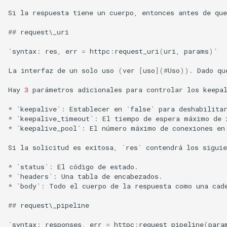
Si
la
respuesta
tiene
un
cuerpo
,
entonces
antes
de
que
var
##
request
\
_uri
vod
`
syntax
:
res
,
err
=
httpc
:
request_uri
(
uri
,
params
)
`
vts
La
interfaz
de
un
solo
uso
(
ver
[
uso
](
#
Uso
)).
Dado
qu
Hay
3
parámetros
adicionales
para
controlar
los
keepa
waf
*
`
keepalive
`
:
Establecer
en
`
false
`
para
deshabilita
wasm-wasmtime
*
`
keepalive_timeout
`
:
El
tiempo
de
espera
máximo
de
*
`
keepalive_pool
`
:
El
número
máximo
de
conexiones
en
webp
Si
la
solicitud
es
exitosa
,
`
res
`
contendrá
los
siguie
xslt
*
`
status
`
:
El
código
de
estado
.
*
`
headers
`
:
Una
tabla
de
encabezados
.
*
`
body
`
:
Todo
el
cuerpo
de
la
respuesta
como
una
cad
xss
##
request
\
_pipeline
zip
`
syntax
:
responses
,
err
=
httpc
:
request_pipeline
(
para