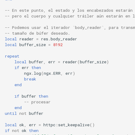
nftset-access
-- En este punto, el estado y los encabezados estarán 
-- pero el cuerpo y cualquier tráiler aún estarán en l
njs
-- Podemos usar el iterador `body_reader`, para trans
-- tamaño de búfer deseado.
ntlm
local
reader
=
res
.
body_reader
local
buffer_size
=
8192
otel
repeat
local
buffer
,
err
=
reader
(
buffer_size
)
passenger
if
err
then
ngx
.
log
(
ngx
.
ERR
,
err
)
break
perl
end
phantom-token
if
buffer
then
-- procesar
end
pipelog
until
not
buffer
local
ok
,
err
=
httpc
:
set_keepalive
()
postgres
if
not
ok
then