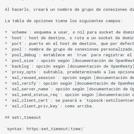
secure-token
Al
hacerlo
,
creará
un
nombre
de
grupo
de
conexiones
d
security-headers
La
tabla
de
opciones
tiene
los
siguientes
campos
:
*
`
scheme
`
:
esquema
a
usar
,
o
nil
para
socket
de
domi
security
*
`
host
`
:
host
de
destino
,
o
ruta
a
un
socket
de
domi
*
`
port
`
:
puerto
en
el
host
de
destino
,
que
por
defec
selective-cache-purge
*
`
pool
`
:
nombre
de
grupo
de
conexiones
personalizado
*
`
pool_debug
`
:
establece
en
`
true
`
para
registrar
el
*
`
pool_size
`
:
opción
según
[
documentación
de
OpenRes
server-redirect
*
`
backlog
`
:
opción
según
[
documentación
de
OpenResty
*
`
proxy_opts
`
:
subtabla
,
predeterminado
a
las
opcion
set-misc
*
`
ssl_reused_session
`
:
opción
según
[
documentación
d
*
`
ssl_verify
`
:
opción
según
[
documentación
de
OpenRe
*
`
ssl_server_name
`
:
opción
según
[
documentación
de
O
shibboleth
*
`
ssl_send_status_req
`
:
opción
según
[
documentación
*
`
ssl_client_cert
`
:
se
pasará
a
`
tcpsock
:
setclientce
slowfs
*
`
ssl_client_priv_key
`
:
como
arriba
.
##
set
\
_timeout
small-light
`
syntax
:
httpc
:
set_timeout
(
time
)
`