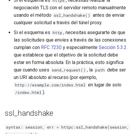
Si el esquema es
, necesitas realizar la
https
negociación TLS con el servidor remoto manualmente
usando el método
antes de enviar
ssl_handshake()
cualquier solicitud a través del túnel proxy.
Si el esquema es
, necesitas asegurarte de que
http
las solicitudes que envíes a través de las conexiones
cumplan con
RFC 7230
y especialmente
Sección 5.3.2.
que establece que el objetivo de la solicitud debe
estar en forma absoluta. En la práctica, esto significa
que cuando uses
, la
debe ser
send_request()
path
un URI absoluto al recurso (por ejemplo,
en lugar de solo
http://example.com/index.html
).
/index.html
ssl_handshake
syntax: session, err = httpc:ssl_handshake(session,