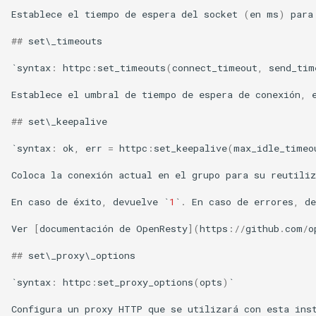
sorted-args
Establece
el
tiempo
de
espera
del
socket
(
en
ms
)
para
spnego-http-auth
##
set
\
_timeouts
`
syntax
:
httpc
:
set_timeouts
(
connect_timeout
,
send_tim
srcache
Establece
el
umbral
de
tiempo
de
espera
de
conexión
,
srt
##
set
\
_keepalive
statsd
`
syntax
:
ok
,
err
=
httpc
:
set_keepalive
(
max_idle_timeo
sticky
Coloca
la
conexión
actual
en
el
grupo
para
su
reutiliz
En
caso
de
é
xito
,
devuelve
`
1
`
.
En
caso
de
errores
,
de
stream-lua
Ver
[
documentación
de
OpenResty
](
https
:
//
github
.
com
/
o
stream-sts
##
set
\
_proxy
\
_options
stream-upsync
`
syntax
:
httpc
:
set_proxy_options
(
opts
)
`
Configura
un
proxy
HTTP
que
se
utilizará
con
esta
ins
sts