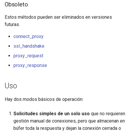
form-input
Obsoleto
geoip
Estos métodos pueden ser eliminados en versiones
futuras.
google
connect_proxy
graphite
ssl_handshake
proxy_request
headers-more
proxy_response
hmac-secure-link
Uso
html-sanitize
Hay dos modos básicos de operación:
iconv
Solicitudes simples de un solo uso
que no requieren
image-filter
gestión manual de conexiones, pero que almacenan en
búfer toda la respuesta y dejan la conexión cerrada o
immerse