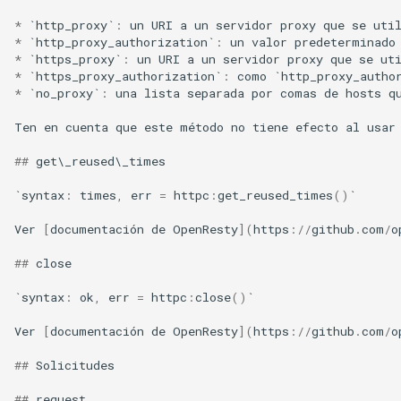
*
`
http_proxy
`
:
un
URI
a
un
servidor
proxy
que
se
uti
substitutions
*
`
http_proxy_authorization
`
:
un
valor
predeterminado
*
`
https_proxy
`
:
un
URI
a
un
servidor
proxy
que
se
ut
*
`
https_proxy_authorization
`
:
como
`
http_proxy_autho
sxg
*
`
no_proxy
`
:
una
lista
separada
por
comas
de
hosts
q
Ten
en
cuenta
que
este
método
no
tiene
efecto
al
usar
sysguard
##
get
\
_reused
\
_times
teslagov-jwt
`
syntax
:
times
,
err
=
httpc
:
get_reused_times
()
`
testcookie
Ver
[
documentación
de
OpenResty
](
https
:
//
github
.
com
/
o
traffic-accounting
##
close
`
syntax
:
ok
,
err
=
httpc
:
close
()
`
trim
Ver
[
documentación
de
OpenResty
](
https
:
//
github
.
com
/
o
ts
##
Solicitudes
tuning
##
request