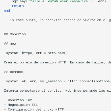
ngx
.
say
(
"falló al establecer keepalive: "
,
err
)
proxy-connect
return
end
pta
-- En este punto, la conexión estará de vuelta en el 
````
push-stream
##
Conexión
rdns
##
new
redis-rate-limit
`
syntax
:
httpc
,
err
=
http
.
new
()
`
Crea
el
objeto
de
conexión
HTTP
.
En
caso
de
fallos
,
d
redis2
##
connect
request-cookies-filter
`
syntax
:
ok
,
err
,
ssl_session
=
httpc
:
connect
(
options
rewrite-status
Intenta
conectarse
al
servidor
web
incorporando
las
si
-
Conexión
TCP
rtmp
-
Negociación
SSL
-
Configuración
del
proxy
HTTP