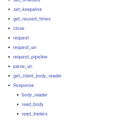
echo
set_keepalive
encrypted-session
get_reused_times
close
error-log-write
request
eval
request_uri
request_pipeline
execute
parse_uri
f4fhds
get_client_body_reader
Response
fancyindex
body_reader
fips-check
read_body
read_trailers
flv