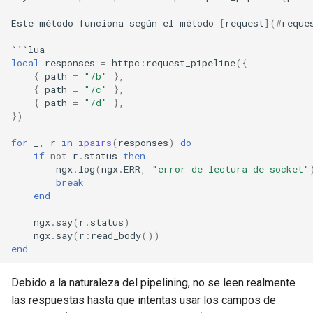
zstd
Este
método
funciona
según
el
método
[
request
](
#
reque
```
lua
local
responses
=
httpc
:
request_pipeline
({
{
path
=
"/b"
},
{
path
=
"/c"
},
{
path
=
"/d"
},
})
for
_
,
r
in
ipairs
(
responses
)
do
if
not
r
.
status
then
ngx
.
log
(
ngx
.
ERR
,
"error de lectura de socket"
break
end
ngx
.
say
(
r
.
status
)
ngx
.
say
(
r
:
read_body
())
end
Debido a la naturaleza del pipelining, no se leen realmente
las respuestas hasta que intentas usar los campos de