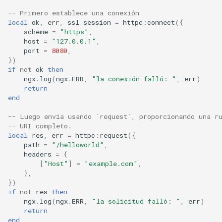
-- Primero establece una conexión
log-zmq
local
ok
,
err
,
ssl_session
=
httpc
:
connect
({
scheme
=
"https"
,
loop-detect
host
=
"127.0.0.1"
,
port
=
8080
,
})
lua-upstream
if
not
ok
then
ngx
.
log
(
ngx
.
ERR
,
"la conexión falló: "
,
err
)
lua
return
end
markdown
-- Luego envía usando `request`, proporcionando una r
-- URI completo.
local
res
,
err
=
httpc
:
request
({
memc
path
=
"/helloworld"
,
headers
=
{
naxsi
[
"Host"
]
=
"example.com"
,
},
})
nchan
if
not
res
then
ngx
.
log
(
ngx
.
ERR
,
"la solicitud falló: "
,
err
)
ndk
return
end