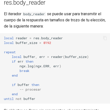
res.body_reader
El iterador
se puede usar para transmitir el
body_reader
cuerpo de la respuesta en tamaños de trozo de tu elección,
de la siguiente manera:
local
reader
=
res
.
body_reader
local
buffer_size
=
8192
repeat
local
buffer
,
err
=
reader
(
buffer_size
)
if
err
then
ngx
.
log
(
ngx
.
ERR
,
err
)
break
end
if
buffer
then
-- procesar
end
until
not
buffer