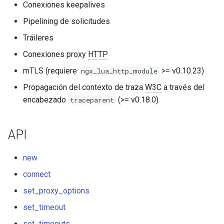
Conexiones keepalives
concat
Pipelining de solicitudes
cookie-flag
Tráileres
Conexiones proxy
HTTP
cookie-limit
mTLS (requiere
>= v0.10.23)
ngx_lua_http_module
coolkit
Propagación del contexto de traza
W3C
a través del
encabezado
(>= v0.18.0)
traceparent
dav-ext
delay
API
doh
new
connect
dynamic-etag
set_proxy_options
dynamic-limit-req
set_timeout
set_timeouts