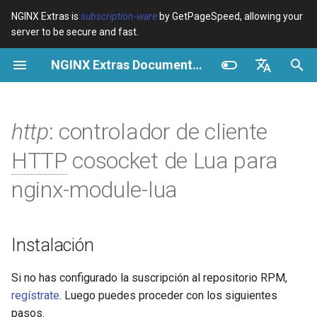
NGINX Extras is
subscription-ware
by GetPageSpeed, allowing your
server to be secure and fast.
I
NGINX Extras Documentation
n
Resumen
Instalación
Caché
NGINX Stable vs Mainline -
Resumen
Resumen
Resumen
VPS/Dedicated - Proxy
Brotli Compression
Country Blocking with Geo
i
English
Qué Rama Elegir en
Cache
c
Español
http
: controlador de cliente
RHEL/CentOS
device-type
Rendimiento
CentOS/RHEL 7 o Amazon
Variables
Directives
Linux 2
VPS/Dedicated - FastCGI
i
Português (Brasil)
HTTP
cosocket de Lua para
NGINX-MOD - NGINX
Cache
geoip2
Seguridad
Examples
Examples
a
Deutsch
mejorado con HTTP/3,
CentOS/RHEL 8+, Fedora
nginx-module-lua
HPACK y verificaciones de
Linux, Amazon Linux 2023
cPanel EA4 - Proxy Cache
pagespeed
Troubleshooting
Troubleshooting
l
Français
salud para RHEL
i
Русский
Características
abuse-guard
Related
Related
Instalación
Servidor Web Tengine -
z
中文
Instalar en RHEL, CentOS y
API
accept-language
a
Si no has configurado la suscripción al repositorio RPM,
Rocky Linux
regístrate
. Luego puedes proceder con los siguientes
n
Obsoleto
access-control
pasos.