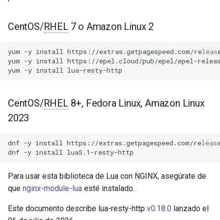
Módulos de NGINX para el
d
Panel de Control de Plesk -
Uso
acme
Paquetes RPM
o
CentOS/
RHEL
7 o Amazon Linux 2
Solicitud de un solo uso
ajp
b
Módulos de NGINX de cPanel
yum
-y
install
https://extras.getpagespeed.com/release
ú
EA4 - Convierte ea-nginx en
yum
-y
install
https://epel.cloud/pub/epel/epel-releas
Solicitud transmitida
array-var
yum
-y
install
una potencia de rendimiento y
s
seguridad
Respuesta
auth-digest
q
CentOS/
RHEL
8+, Fedora Linux, Amazon Linux
Soporte HTTP/3 QUIC de
res.body_reader
auth-hash
u
2023
NGINX - Paquetes RPM para
e
RHEL y CentOS
res:read_body
auth-ldap
dnf
-y
install
https://extras.getpagespeed.com/release
d
dnf
-y
install
Servidor Web Angie - Instalar
res:read_trailers
auth-pam
a
en RHEL, CentOS, Rocky
Para usar esta biblioteca de Lua con NGINX, asegúrate de
Linux y AlmaLinux
Utilidad
auth-radius
que
nginx-module-lua
esté instalado.
parse_uri
auth-totp
Este documento describe lua-resty-http
v0.18.0
lanzado el