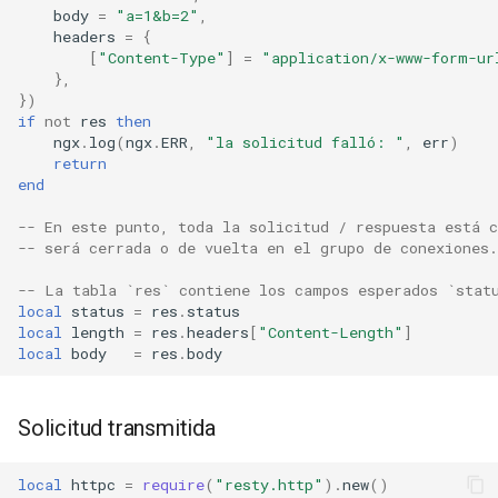
body
=
"a=1&b=2"
,
headers
=
{
keyval
[
"Content-Type"
]
=
"application/x-www-form-ur
},
label
})
if
not
res
then
ngx
.
log
(
ngx
.
ERR
,
"la solicitud falló: "
,
err
)
length-hiding
return
end
let
-- En este punto, toda la solicitud / respuesta está 
-- será cerrada o de vuelta en el grupo de conexiones.
limit-traffic-rate
-- La tabla `res` contiene los campos esperados `stat
local
status
=
res
.
status
link
local
length
=
res
.
headers
[
"Content-Length"
]
local
body
=
res
.
body
live-common
log-sqlite
Solicitud transmitida
log-var-set
local
httpc
=
require
(
"resty.http"
).
new
()