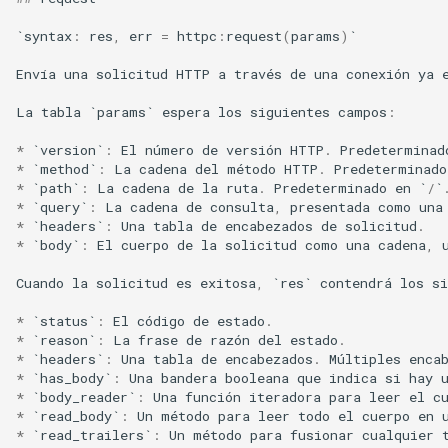
`
syntax
:
res
,
err
=
httpc
:
request
(
params
)
`
unbrotli
Envía
una
solicitud
HTTP
a
través
de
una
conexión
ya
untar
La
tabla
`
params
`
espera
los
siguientes
campos
:
unzstd
*
`
version
`
:
El
número
de
versión
HTTP
.
Predeterminad
*
`
method
`
:
La
cadena
del
método
HTTP
.
Predeterminado
upload-progress
*
`
path
`
:
La
cadena
de
la
ruta
.
Predeterminado
en
`
/
`
*
`
query
`
:
La
cadena
de
consulta
,
presentada
como
una
*
`
headers
`
:
Una
tabla
de
encabezados
de
solicitud
.
upload
*
`
body
`
:
El
cuerpo
de
la
solicitud
como
una
cadena
,
upstream-dynamic
Cuando
la
solicitud
es
exitosa
,
`
res
`
contendrá
los
si
*
`
status
`
:
El
código
de
estado
.
upstream-fair
*
`
reason
`
:
La
frase
de
razón
del
estado
.
*
`
headers
`
:
Una
tabla
de
encabezados
.
Múltiples
enca
*
`
has_body
`
:
Una
bandera
booleana
que
indica
si
hay
upstream-jdomain
*
`
body_reader
`
:
Una
función
iteradora
para
leer
el
c
*
`
read_body
`
:
Un
método
para
leer
todo
el
cuerpo
en
upsync
*
`
read_trailers
`
:
Un
método
para
fusionar
cualquier