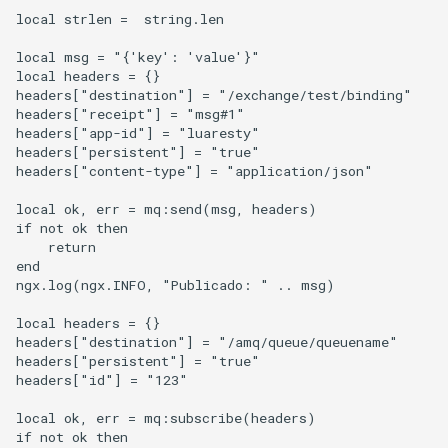
local strlen =  string.len

zstd
local msg = "{'key': 'value'}"

local headers = {}

headers["destination"] = "/exchange/test/binding"

headers["receipt"] = "msg#1"

headers["app-id"] = "luaresty"

headers["persistent"] = "true"

headers["content-type"] = "application/json"

local ok, err = mq:send(msg, headers)

if not ok then

    return

end

ngx.log(ngx.INFO, "Publicado: " .. msg)

local headers = {}

headers["destination"] = "/amq/queue/queuename"

headers["persistent"] = "true"

headers["id"] = "123"

local ok, err = mq:subscribe(headers)

if not ok then
