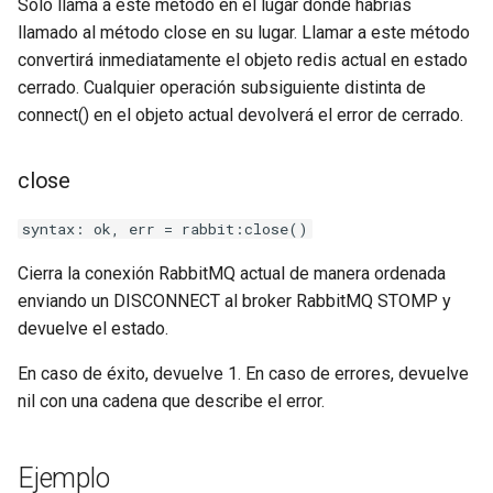
Solo llama a este método en el lugar donde habrías
llamado al método close en su lugar. Llamar a este método
unbrotli
convertirá inmediatamente el objeto redis actual en estado
cerrado. Cualquier operación subsiguiente distinta de
untar
connect() en el objeto actual devolverá el error de cerrado.
unzstd
close
upload-progress
syntax: ok, err = rabbit:close()
upload
Cierra la conexión RabbitMQ actual de manera ordenada
enviando un DISCONNECT al broker RabbitMQ STOMP y
upstream-dynamic
devuelve el estado.
upstream-fair
En caso de éxito, devuelve 1. En caso de errores, devuelve
nil con una cadena que describe el error.
upstream-jdomain
upsync
Ejemplo