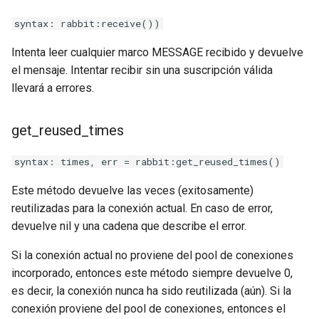
sorted-args
syntax: rabbit:receive())
spnego-http-auth
Intenta leer cualquier marco MESSAGE recibido y devuelve
el mensaje. Intentar recibir sin una suscripción válida
srcache
llevará a errores.
srt
get_reused_times
statsd
syntax: times, err = rabbit:get_reused_times()
sticky
Este método devuelve las veces (exitosamente)
reutilizadas para la conexión actual. En caso de error,
stream-lua
devuelve nil y una cadena que describe el error.
stream-sts
Si la conexión actual no proviene del pool de conexiones
incorporado, entonces este método siempre devuelve 0,
stream-upsync
es decir, la conexión nunca ha sido reutilizada (aún). Si la
conexión proviene del pool de conexiones, entonces el
sts