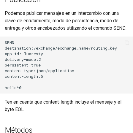
keyval
Podemos publicar mensajes en un intercambio con una
clave de enrutamiento, modo de persistencia, modo de
label
entrega y otros encabezados utilizando el comando SEND:
length-hiding
SEND

destination:/exchange/exchange_name/routing_key

app-id: luaresty

let
delivery-mode:2

persistent:true

limit-traffic-rate
content-type:json/application

content-length:5

link
live-common
Ten en cuenta que content-length incluye el mensaje y el
byte EOL.
log-sqlite
log-var-set
Métodos