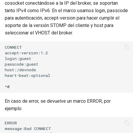
form-input
cosocket conectándose a la IP del broker, se soportan
tanto IPv4 como IPv6. En el marco usamos login, passcode
geoip
para autenticación, accept-version para hacer cumplir el
soporte de la versión STOMP del cliente y host para
google
seleccionar el VHOST del broker.
graphite
CONNECT

accept-version:1.2

login:guest

headers-more
passcode:guest

host:/devnode

hmac-secure-link
heart-beat:optional

html-sanitize
En caso de error, se devuelve un marco ERROR, por
iconv
ejemplo:
image-filter
ERROR

message:Bad CONNECT

immerse