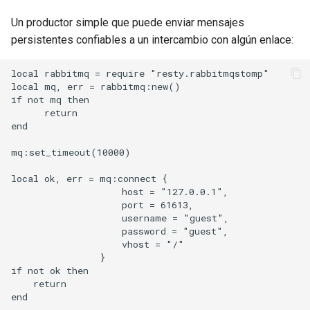
var
Un productor simple que puede enviar mensajes
persistentes confiables a un intercambio con algún enlace:
vod
local rabbitmq = require "resty.rabbitmqstomp"

local mq, err = rabbitmq:new()

vts
if not mq then

      return

waf
end

mq:set_timeout(10000)

wasm-wasmtime
local ok, err = mq:connect {

webp
                    host = "127.0.0.1",

                    port = 61613,

                    username = "guest",

xslt
                    password = "guest",

                    vhost = "/"

                }

xss
if not ok then

    return

zip
end
