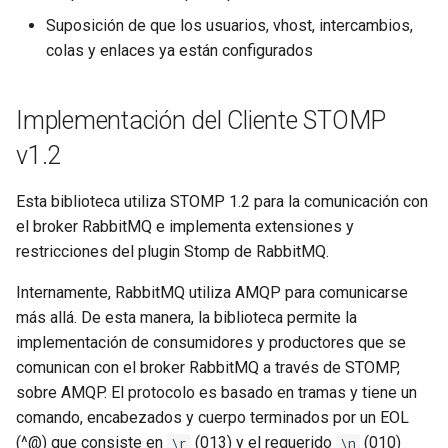
concat
Suposición de que los usuarios, vhost, intercambios,
colas y enlaces ya están configurados
cookie-flag
cookie-limit
Implementación del Cliente STOMP
v1.2
coolkit
Esta biblioteca utiliza STOMP 1.2 para la comunicación con
dav-ext
el broker RabbitMQ e implementa extensiones y
restricciones del plugin Stomp de RabbitMQ.
delay
Internamente, RabbitMQ utiliza AMQP para comunicarse
doh
más allá. De esta manera, la biblioteca permite la
implementación de consumidores y productores que se
dynamic-etag
comunican con el broker RabbitMQ a través de STOMP,
sobre AMQP. El protocolo es basado en tramas y tiene un
dynamic-limit-req
comando, encabezados y cuerpo terminados por un EOL
(^@) que consiste en
(013) y el requerido
(010)
\r
\n