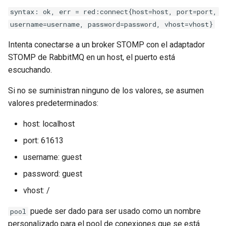
nftset-access
syntax: ok, err = red:connect{host=host, port=port,
username=username, password=password, vhost=vhost}
njs
Intenta conectarse a un broker STOMP con el adaptador
STOMP de RabbitMQ en un host, el puerto está
ntlm
escuchando.
otel
Si no se suministran ninguno de los valores, se asumen
valores predeterminados:
passenger
host: localhost
perl
port: 61613
username: guest
phantom-token
password: guest
pipelog
vhost: /
postgres
puede ser dado para ser usado como un nombre
pool
personalizado para el pool de conexiones que se está