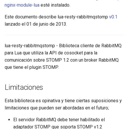
nginx-module-lua
esté instalado.
aws-auth
get_reused_times
Este documento describe lua-resty-rabbitmqstomp
v0.1
bot-verifier
lanzado el 01 de junio de 2013.
set_keepalive
brotli
close
lua-resty-rabbitmqstomp - Biblioteca cliente de RabbitMQ
cache-purge
para Lua que utiliza la API de cosocket para la
Ejemplo
comunicación sobre STOMP 1.2 con un broker RabbitMQ
captcha
que tiene el plugin STOMP.
Ver También
cgi
GitHub
Limitaciones
combined-upstreams
Esta biblioteca es opinativa y tiene ciertas suposiciones y
compression-normalize
limitaciones que pueden ser abordadas en el futuro;
compression-vary
El servidor RabbitMQ debe tener habilitado el
adaptador STOMP que soporta STOMP v1.2