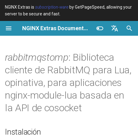
NGINX Extras is
subscription-ware
by GetPageSpeed, allowing your
server to be secure and fast.
I
NGINX Extras Documentation
n
Resumen
Instalación
Caché
NGINX Stable vs Mainline -
Resumen
Resumen
Resumen
VPS/Dedicated - Proxy
Brotli Compression
Country Blocking with Geo
i
English
Qué Rama Elegir en
Cache
c
Español
rabbitmqstomp
: Biblioteca
RHEL/CentOS
device-type
Rendimiento
CentOS/RHEL 7 o Amazon
Variables
Directives
Linux 2
VPS/Dedicated - FastCGI
i
Português (Brasil)
cliente de RabbitMQ para Lua,
NGINX-MOD - NGINX
Cache
geoip2
Seguridad
Examples
Examples
a
Deutsch
mejorado con HTTP/3,
CentOS/RHEL 8+, Fedora
opinativa, para aplicaciones
HPACK y verificaciones de
Linux, Amazon Linux 2023
cPanel EA4 - Proxy Cache
pagespeed
Troubleshooting
Troubleshooting
l
Français
nginx-module-lua basada en
salud para RHEL
i
Русский
Limitaciones
abuse-guard
Related
Related
la API de cosocket
Servidor Web Tengine -
z
中文
Instalar en RHEL, CentOS y
Implementación del Cliente
accept-language
a
Rocky Linux
STOMP v1.2
Instalación
n
access-control