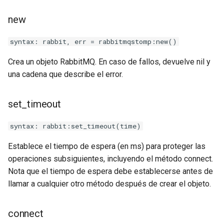
log-zmq
new
loop-detect
syntax: rabbit, err = rabbitmqstomp:new()
Crea un objeto RabbitMQ. En caso de fallos, devuelve nil y
lua-upstream
una cadena que describe el error.
lua
set_timeout
markdown
syntax: rabbit:set_timeout(time)
memc
Establece el tiempo de espera (en ms) para proteger las
operaciones subsiguientes, incluyendo el método connect.
naxsi
Nota que el tiempo de espera debe establecerse antes de
llamar a cualquier otro método después de crear el objeto.
nchan
ndk
connect