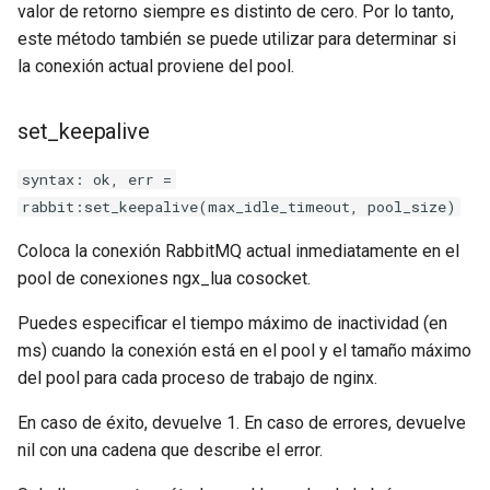
valor de retorno siempre es distinto de cero. Por lo tanto,
este método también se puede utilizar para determinar si
substitutions
la conexión actual proviene del pool.
sxg
set_keepalive
sysguard
syntax: ok, err =
rabbit:set_keepalive(max_idle_timeout, pool_size)
teslagov-jwt
Coloca la conexión RabbitMQ actual inmediatamente en el
testcookie
pool de conexiones ngx_lua cosocket.
traffic-accounting
Puedes especificar el tiempo máximo de inactividad (en
ms) cuando la conexión está en el pool y el tamaño máximo
trim
del pool para cada proceso de trabajo de nginx.
En caso de éxito, devuelve 1. En caso de errores, devuelve
ts
nil con una cadena que describe el error.
tuning