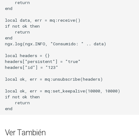
    return

end

local data, err = mq:receive()

if not ok then

    return

end

ngx.log(ngx.INFO, "Consumido: " .. data)

local headers = {}

headers["persistent"] = "true"

headers["id"] = "123"

local ok, err = mq:unsubscribe(headers)

local ok, err = mq:set_keepalive(10000, 10000)

if not ok then

    return

Ver También