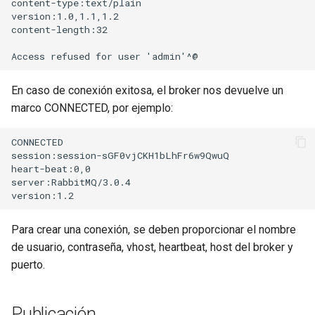
content-type:text/plain

version:1.0,1.1,1.2

content-length:32

immutable
internal-redirect
En caso de conexión exitosa, el broker nos devuelve un
ipscrub
marco CONNECTED, por ejemplo:
ipset-access
CONNECTED

session:session-sGF0vjCKH1bLhFr6w9QwuQ

heart-beat:0,0

jpeg
server:RabbitMQ/3.0.4

js-challenge
Para crear una conexión, se deben proporcionar el nombre
json-var
de usuario, contraseña, vhost, heartbeat, host del broker y
puerto.
json
jwt
Publicación