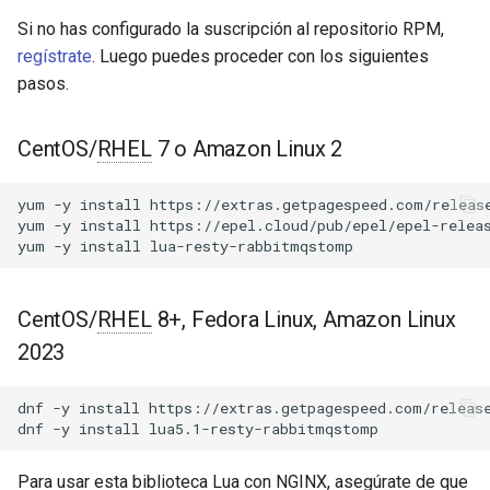
Módulos de NGINX para el
Conexión
d
Panel de Control de Plesk -
Si no has configurado la suscripción al repositorio RPM,
acme
Paquetes RPM
o
regístrate
. Luego puedes proceder con los siguientes
Publicación
pasos.
ajp
b
Módulos de NGINX de cPanel
Métodos
ú
EA4 - Convierte ea-nginx en
array-var
CentOS/
RHEL
7 o Amazon Linux 2
una potencia de rendimiento y
new
s
seguridad
auth-digest
yum
-y
install
https://extras.getpagespeed.com/release
q
set_timeout
yum
-y
install
https://epel.cloud/pub/epel/epel-releas
Soporte HTTP/3 QUIC de
yum
-y
install
auth-hash
u
NGINX - Paquetes RPM para
connect
e
RHEL y CentOS
auth-ldap
CentOS/
RHEL
8+, Fedora Linux, Amazon Linux
send
d
Servidor Web Angie - Instalar
2023
auth-pam
a
en RHEL, CentOS, Rocky
subscribe
Linux y AlmaLinux
dnf
-y
install
https://extras.getpagespeed.com/release
auth-radius
dnf
-y
install
unsubscribe
auth-totp
Para usar esta biblioteca Lua con NGINX, asegúrate de que
receive