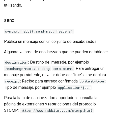
proxy-connect
utilizando.
pta
send
push-stream
syntax: rabbit:send(msg, headers)
rdns
Publica un mensaje con un conjunto de encabezados.
Algunos valores de encabezado que se pueden establecer:
redis-rate-limit
: Destino del mensaje, por ejemplo
destination
redis2
: Para entregar un
/exchange/name/binding
persistent
mensaje persistente, el valor debe ser "true" si se declara
request-cookies-filter
: Recibo para entrega confirmada
:
receipt
content-type
Tipo de mensaje, por ejemplo
application/json
rewrite-status
Para la lista de encabezados soportados, consulta la
rtmp
página de extensiones y restricciones del protocolo
STOMP:
https://www.rabbitmq.com/stomp.html