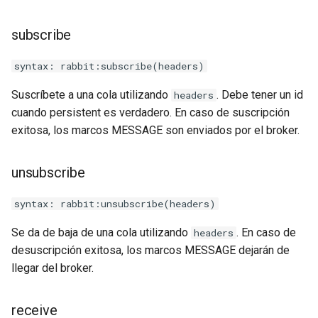
secure-token
subscribe
security-headers
syntax: rabbit:subscribe(headers)
security
Suscríbete a una cola utilizando
. Debe tener un id
headers
selective-cache-purge
cuando persistent es verdadero. En caso de suscripción
exitosa, los marcos MESSAGE son enviados por el broker.
server-redirect
unsubscribe
set-misc
syntax: rabbit:unsubscribe(headers)
shibboleth
Se da de baja de una cola utilizando
. En caso de
headers
slowfs
desuscripción exitosa, los marcos MESSAGE dejarán de
llegar del broker.
small-light
receive