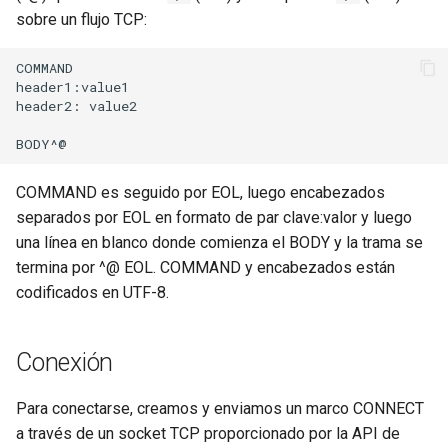
echo
sobre un flujo TCP:
encrypted-session
COMMAND

header1:value1

header2: value2

error-log-write
eval
COMMAND es seguido por EOL, luego encabezados
execute
separados por EOL en formato de par clave:valor y luego
una línea en blanco donde comienza el BODY y la trama se
f4fhds
termina por ^@ EOL. COMMAND y encabezados están
codificados en UTF-8.
fancyindex
fips-check
Conexión
flv
Para conectarse, creamos y enviamos un marco CONNECT
a través de un socket TCP proporcionado por la API de