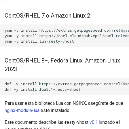
Módulos de NGINX para el
d
Panel de Control de Plesk -
acme
Paquetes RPM
o
CentOS/
RHEL
7 o Amazon Linux 2
ajp
b
Módulos de NGINX de cPanel
yum
-y
install
https://extras.getpagespeed.com/release
ú
EA4 - Convierte ea-nginx en
yum
-y
install
https://epel.cloud/pub/epel/epel-releas
array-var
yum
-y
install
una potencia de rendimiento y
s
seguridad
auth-digest
q
CentOS/
RHEL
8+, Fedora Linux, Amazon Linux
Soporte HTTP/3 QUIC de
auth-hash
u
2023
NGINX - Paquetes RPM para
e
RHEL y CentOS
auth-ldap
dnf
-y
install
https://extras.getpagespeed.com/release
d
dnf
-y
install
Servidor Web Angie - Instalar
auth-pam
a
en RHEL, CentOS, Rocky
Para usar esta biblioteca Lua con NGINX, asegúrate de que
Linux y AlmaLinux
auth-radius
nginx-module-lua
esté instalado.
auth-totp
Este documento describe lua-resty-vhost
v0.1
lanzado el