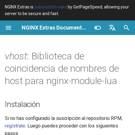
NGINX Extras is
subscription-ware
by GetPageSpeed, allowing your
server to be secure and fast.
I
NGINX Extras Documentation
n
Resumen
Instalación
Caché
NGINX Stable vs Mainline -
Resumen
Resumen
Resumen
VPS/Dedicated - Proxy
Brotli Compression
Country Blocking with Geo
i
English
Qué Rama Elegir en
Cache
c
Español
vhost
: Biblioteca de
RHEL/CentOS
device-type
Rendimiento
CentOS/RHEL 7 o Amazon
Variables
Directives
Get started
Linux 2
VPS/Dedicated - FastCGI
i
Português (Brasil)
coincidencia de nombres de
NGINX-MOD - NGINX
Cache
geoip2
Seguridad
Examples
Examples
Production operations
a
Deutsch
mejorado con HTTP/3,
CentOS/RHEL 8+, Fedora
host para nginx-module-lua
HPACK y verificaciones de
Linux, Amazon Linux 2023
cPanel EA4 - Proxy Cache
pagespeed
Troubleshooting
Troubleshooting
Filter reference
l
Français
salud para RHEL
i
Русский
abuse-guard
Related
Related
Release and security
Instalación
Servidor Web Tengine -
z
history
中文
Instalar en RHEL, CentOS y
accept-language
a
Si no has configurado la suscripción al repositorio RPM,
Rocky Linux
regístrate
. Luego puedes proceder con los siguientes
n
access-control
pasos.