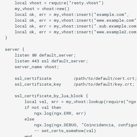
    local vhost = require("resty.vhost")

concat
    my_vhost = vhost:new()

    local ok, err = my_vhost:insert("example.com",   
cookie-flag
    local ok, err = my_vhost:insert("www.example.com"
    local ok, err = my_vhost:insert(".sub.example.com
    local ok, err = my_vhost:insert("www.example2.com
cookie-limit
}

server {

coolkit
    listen 80 default_server;

    listen 443 ssl default_server;

dav-ext
    server_name vhost;

    ssl_certificate         /path/to/default/cert.crt;

delay
    ssl_certificate_key     /path/to/default/key.crt;

doh
    ssl_certificate_by_lua_block {

        local val, err = my_vhost:lookup(require("ngx
        if not val then

dynamic-etag
            ngx.log(ngx.ERR, err)

        else

            ngx.log(ngx.DEBUG, "Coincidencia, configur
dynamic-limit-req
            -- set_certs_somehow(val)

        end
