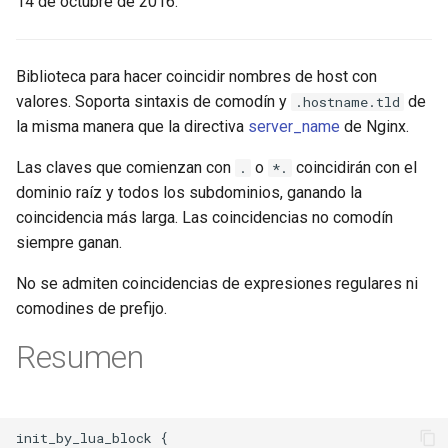
14 de octubre de 2016.
aws-auth
bot-verifier
Biblioteca para hacer coincidir nombres de host con
valores. Soporta sintaxis de comodín y
de
.hostname.tld
brotli
la misma manera que la directiva
server_name
de Nginx.
Las claves que comienzan con
o
coincidirán con el
.
*.
cache-purge
dominio raíz y todos los subdominios, ganando la
coincidencia más larga. Las coincidencias no comodín
captcha
siempre ganan.
cgi
No se admiten coincidencias de expresiones regulares ni
comodines de prefijo.
combined-upstreams
Resumen
compression-normalize
compression-vary
init_by_lua_block {
