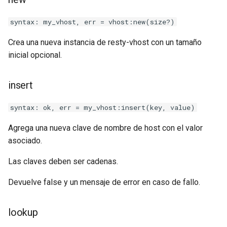
form-input
syntax: my_vhost, err = vhost:new(size?)
geoip
Crea una nueva instancia de resty-vhost con un tamaño
google
inicial opcional.
graphite
insert
headers-more
syntax: ok, err = my_vhost:insert(key, value)
hmac-secure-link
Agrega una nueva clave de nombre de host con el valor
asociado.
html-sanitize
Las claves deben ser cadenas.
iconv
Devuelve false y un mensaje de error en caso de fallo.
image-filter
lookup
immerse