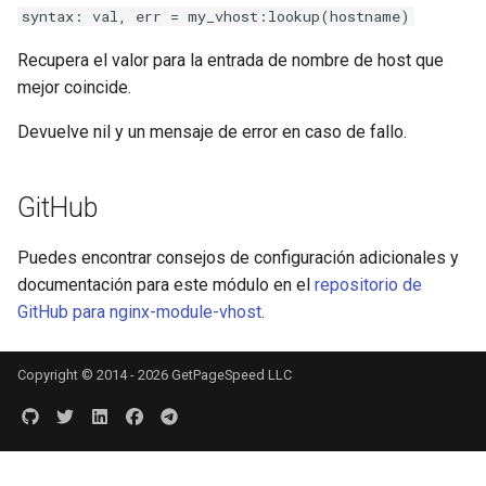
syntax: val, err = my_vhost:lookup(hostname)
immutable
Recupera el valor para la entrada de nombre de host que
mejor coincide.
internal-redirect
Devuelve nil y un mensaje de error en caso de fallo.
ipscrub
GitHub
ipset-access
Puedes encontrar consejos de configuración adicionales y
jpeg
documentación para este módulo en el
repositorio de
GitHub para nginx-module-vhost
.
js-challenge
json-var
Copyright © 2014 - 2026 GetPageSpeed LLC
json
jwt