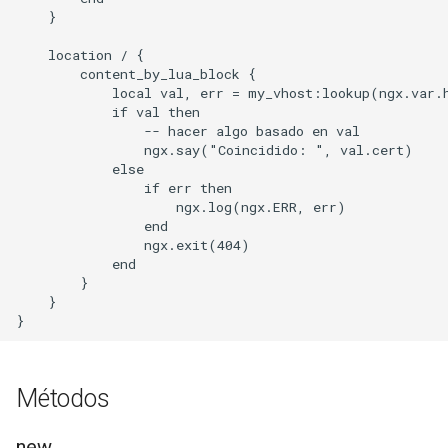
echo
    }

    location / {

encrypted-session
        content_by_lua_block {

            local val, err = my_vhost:lookup(ngx.var.h
error-log-write
            if val then

                -- hacer algo basado en val

                ngx.say("Coincidido: ", val.cert)

eval
            else

                if err then

execute
                    ngx.log(ngx.ERR, err)

                end

                ngx.exit(404)

f4fhds
            end

        }

    }

fancyindex
fips-check
Métodos
flv
new