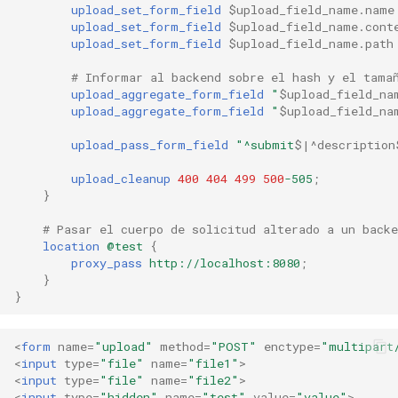
upload_set_form_field
$upload_field_name.name
upload_set_form_field
$upload_field_name.cont
upload_set_form_field
$upload_field_name.path
# Informar al backend sobre el hash y el tama
upload_aggregate_form_field
"
$upload_field_na
upload_aggregate_form_field
"
$upload_field_na
upload_pass_form_field
"^submit
$|^description
upload_cleanup
400
404
499
500
-505
;
}
# Pasar el cuerpo de solicitud alterado a un backe
location
@test
{
proxy_pass
http://localhost:8080
;
}
}
<
form
name
=
"upload"
method
=
"POST"
enctype
=
"multipart
<
input
type
=
"file"
name
=
"file1"
>
<
input
type
=
"file"
name
=
"file2"
>
<
input
type
=
"hidden"
name
=
"test"
value
=
"value"
>