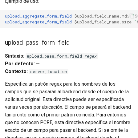
validation
Ejemplo de uso:
vhost
upload_aggregate_form_field
$upload_field_name.md5
"
$
upload_aggregate_form_field
$upload_field_name.size
"
waf
upload_pass_form_field
weauth
Sintaxis:
upload_pass_form_field
regex
websocket-proxy
Por defecto:
—
Contexto:
server,location
websocket
Especifica un patrón regex para los nombres de los
woothee
campos que se pasarán al backend desde el cuerpo de la
solicitud original. Esta directiva puede ser especificada
worker-events
varias veces por ubicación. El campo se pasará al backend
tan pronto como el primer patrón coincida. Para entornos
xxhash
que no conocen PCRE, esta directiva especifica el nombre
exacto de un campo para pasar al backend. Si se omite la
directiva, no se pasarán campos al backend desde el