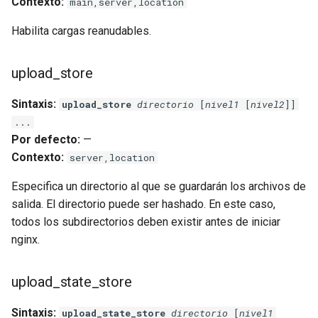
Contexto:
main,server,location
Habilita cargas reanudables.
mail
maxminddb
upload_store
memcached
Sintaxis:
upload_store
directorio
[
nivel1
[
nivel2
]]
...
mlcache
Por defecto:
—
Contexto:
server,location
multiplexer
Especifica un directorio al que se guardarán los archivos de
salida. El directorio puede ser hashado. En este caso,
murmurhash2
todos los subdirectorios deben existir antes de iniciar
nginx.
mysql
nettle
upload_state_store
newrelic
Sintaxis:
upload_state_store
directorio
[
nivel1