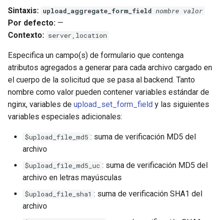
snappy
Sintaxis:
upload_aggregate_form_field
nombre
valor
Por defecto:
—
sniproxy
Contexto:
server,location
Especifica un campo(s) de formulario que contenga
socket
atributos agregados a generar para cada archivo cargado en
el cuerpo de la solicitud que se pasa al backend. Tanto
stats
nombre como valor pueden contener variables estándar de
string
nginx, variables de
upload_set_form_field
y las siguientes
variables especiales adicionales:
t1k
: suma de verificación MD5 del
$upload_file_md5
archivo
tags
: suma de verificación MD5 del
$upload_file_md5_uc
tarantool
archivo en letras mayúsculas
: suma de verificación SHA1 del
$upload_file_sha1
template
archivo