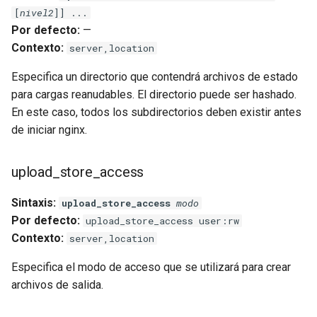
[
nivel2
]] ...
nsq
Por defecto:
—
Contexto:
server,location
ntlm
Especifica un directorio que contendrá archivos de estado
para cargas reanudables. El directorio puede ser hashado.
openidc
En este caso, todos los subdirectorios deben existir antes
de iniciar nginx.
openssl
perf
upload_store_access
prettycjson
Sintaxis:
upload_store_access
modo
Por defecto:
upload_store_access user:rw
pubsub
Contexto:
server,location
Especifica el modo de acceso que se utilizará para crear
qless-web
archivos de salida.
qless