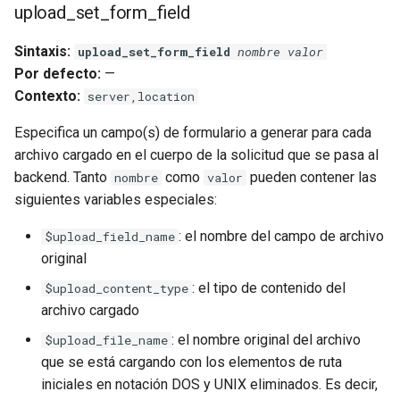
upload_set_form_field
rabbitmqstomp
Sintaxis:
upload_set_form_field
nombre
valor
rack
Por defecto:
—
Contexto:
server,location
radixtree
Especifica un campo(s) de formulario a generar para cada
archivo cargado en el cuerpo de la solicitud que se pasa al
redis-connector
backend. Tanto
como
pueden contener las
nombre
valor
siguientes variables especiales:
redis-ratelimit
: el nombre del campo de archivo
$upload_field_name
redis-util
original
: el tipo de contenido del
$upload_content_type
redis
archivo cargado
repl
: el nombre original del archivo
$upload_file_name
que se está cargando con los elementos de ruta
reqargs
iniciales en notación DOS y UNIX eliminados. Es decir,