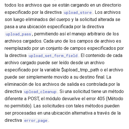
injection
todos los archivos que se están cargando en un directorio
especificado por la directiva
. Los archivos
upload_store
iputils
son luego eliminados del cuerpo y la solicitud alterada se
pasa a una ubicación especificada por la directiva
jit-uuid
, permitiendo así el manejo arbitrario de los
upload_pass
archivos cargados. Cada uno de los campos de archivo es
jq
reemplazado por un conjunto de campos especificados por
la directiva
. El contenido de cada
upload_set_form_field
jsonrpc-batch
archivo cargado puede ser leído desde un archivo
especificado por la variable $upload_tmp_path o el archivo
jump-consistent-hash
puede ser simplemente movido a su destino final. La
eliminación de los archivos de salida es controlada por la
jwt-verification
directiva
. Si una solicitud tiene un método
upload_cleanup
diferente a POST, el módulo devuelve el error 405 (Método
jwt
no permitido). Las solicitudes con tales métodos pueden
ser procesadas en una ubicación alternativa a través de la
kafka
directiva
.
error_page