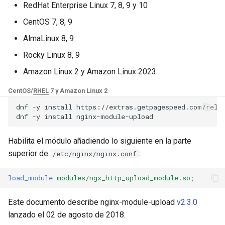
Módulos de NGINX para el
RedHat Enterprise Linux 7, 8, 9 y 10
d
Panel de Control de Plesk -
base-encoding
upload_store_access
$device_brand
CentOS 7, 8, 9
Paquetes RPM
o
AlmaLinux 8, 9
cache
upload_set_form_field
$device_json
b
Módulos de NGINX de cPanel
Rocky Linux 8, 9
ú
EA4 - Convierte ea-nginx en
checkups
upload_aggregate_form_field
$device_model
Amazon Linux 2 y Amazon Linux 2023
una potencia de rendimiento y
s
seguridad
consul-event
upload_pass_form_field
$device_type
CentOS/
RHEL
7 y Amazon Linux 2
q
dnf
-y
install
https://extras.getpagespeed.com/relea
Soporte HTTP/3 QUIC de
consul
upload_cleanup
$is_ai_crawler
u
dnf
-y
install
NGINX - Paquetes RPM para
e
RHEL y CentOS
cookie
upload_buffer_size
$is_bot
Habilita el módulo añadiendo lo siguiente en la parte
d
superior de
:
/etc/nginx/nginx.conf
Servidor Web Angie - Instalar
core
upload_max_part_header_len
$is_console
a
en RHEL, CentOS, Rocky
load_module
modules/ngx_http_upload_module.so
;
Linux y AlmaLinux
cors
upload_max_file_size
$is_desktop
Este documento describe nginx-module-upload
v2.3.0
counter
upload_limit_rate
$is_mobile
lanzado el 02 de agosto de 2018.