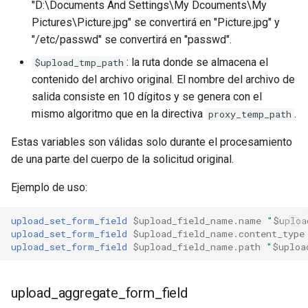
"D:\Documents And Settings\My Dcouments\My
requests
Pictures\Picture.jpg" se convertirá en "Picture.jpg" y
"/etc/passwd" se convertirá en "passwd".
riak
: la ruta donde se almacena el
$upload_tmp_path
contenido del archivo original. El nombre del archivo de
router
salida consiste en 10 dígitos y se genera con el
mismo algoritmo que en la directiva
.
proxy_temp_path
rsa
Estas variables son válidas solo durante el procesamiento
scrypt
de una parte del cuerpo de la solicitud original.
session
Ejemplo de uso:
shell
upload_set_form_field
$upload_field_name.name
"
$uploa
upload_set_form_field
$upload_field_name.content_type
upload_set_form_field
$upload_field_name.path
"
$uploa
signal
smtp
upload_aggregate_form_field