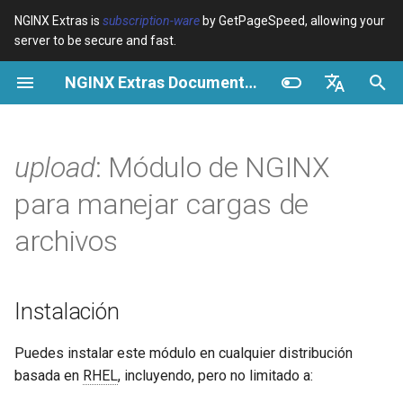
NGINX Extras is
subscription-ware
by GetPageSpeed, allowing your
server to be secure and fast.
I
NGINX Extras Documentation
n
Resumen
Resumen
Resumen
Instalación
Resumen
Caché
NGINX Stable vs Mainline -
$bot_category
auto_reload
VPS/Dedicated - Proxy
Brotli Compression
Country Blocking with Geo
i
English
Qué Rama Elegir en
Cache
c
Español
upload
: Módulo de NGINX
RHEL/CentOS
Variables
Directives
Descripción
acme
Rendimiento
$bot_name
geoip2
VPS/Dedicated - FastCGI
i
Português (Brasil)
para manejar cargas de
NGINX-MOD - NGINX
Cache
Examples
Examples
Directivas
ada
Seguridad
$bot_producer
geoip2_proxy
a
Deutsch
mejorado con HTTP/3,
archivos
HPACK y verificaciones de
cPanel EA4 - Proxy Cache
Troubleshooting
Troubleshooting
auto-ssl
upload_pass
$browser_engine
geoip2_proxy_recursive
l
Français
salud para RHEL
i
Русский
Related
Related
aws-auth
upload_resumable
$browser_family
Instalación
Servidor Web Tengine -
z
中文
Instalar en RHEL, CentOS y
aws-sdk
upload_store
$browser_name
a
Puedes instalar este módulo en cualquier distribución
Rocky Linux
basada en
RHEL
, incluyendo, pero no limitado a:
n
balancer
upload_state_store
$browser_version