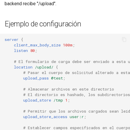
backend recibe "/upload".
Ejemplo de configuración
server
{
client_max_body_size
100m
;
listen
80
;
# El formulario de carga debe ser enviado a esta 
location
/upload/
{
# Pasar el cuerpo de solicitud alterado a esta
upload_pass
@test
;
# Almacenar archivos en este directorio
# El directorio es hashado, los subdirectorios
upload_store
/tmp
1
;
# Permitir que los archivos cargados sean leí
upload_store_access
user:r
;
# Establecer campos especificados en el cuerp