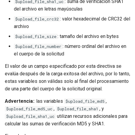
: suma de verificación SHA1
$upload_file_sha1_uc
test
del archivo en letras mayúsculas
timer
: valor hexadecimal de CRC32 del
$upload_file_crc32
archivo
tlc
: tamaño del archivo en bytes
$upload_file_size
: número ordinal del archivo en
$upload_file_number
tsort
el cuerpo de la solicitud
txid
El valor de un campo especificado por esta directiva se
evalúa después de la carga exitosa del archivo, por lo tanto,
upload
estas variables son válidas solo al final del procesamiento
de una parte del cuerpo de la solicitud original.
upstream-healthcheck
Advertencia:
: las variables
,
$upload_file_md5
upstream
,
, y
$upload_file_md5_uc
$upload_file_sha1
utilizan recursos adicionales para
$upload_file_sha1_uc
uuid
calcular las sumas de verificación MD5 y SHA1.