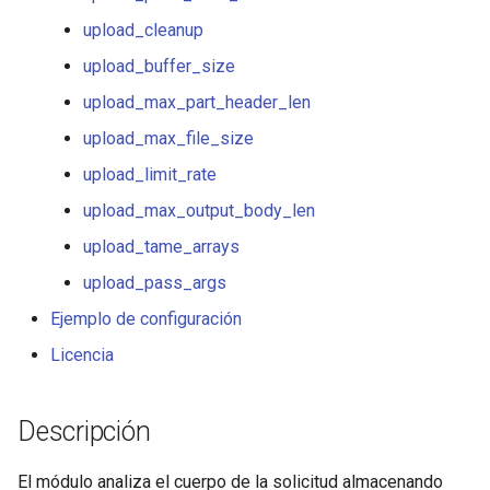
healthcheck
upload_cleanup
upload_buffer_size
hmac
upload_max_part_header_len
hoedown
upload_max_file_size
upload_limit_rate
http
upload_max_output_body_len
http2
upload_tame_arrays
upload_pass_args
httpipe
Ejemplo de configuración
hyperscan
Licencia
influx
Descripción
ini
El módulo analiza el cuerpo de la solicitud almacenando