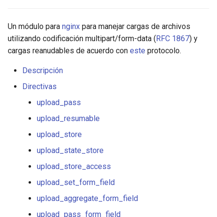
ctxdump
upload_max_output_body_len
$is_tablet
Un módulo para
nginx
para manejar cargas de archivos
dns-server
upload_tame_arrays
$is_tv
utilizando codificación multipart/form-data (
RFC 1867
) y
cargas reanudables de acuerdo con
este
protocolo.
dns
upload_pass_args
$is_wearable
Descripción
Ejemplo de configuración
etcd
$os_family
Directivas
upload_pass
GitHub
exec
$os_name
upload_resumable
feishu-auth
$os_version
upload_store
upload_state_store
fileinfo
upload_store_access
ftpclient
upload_set_form_field
upload_aggregate_form_field
global-throttle
upload_pass_form_field