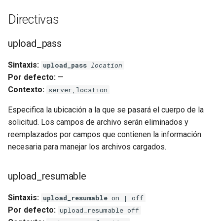
libcjson
Directivas
libr3
upload_pass
limit-rate
Sintaxis:
upload_pass
location
limit-traffic
Por defecto:
—
Contexto:
server,location
lmdb
Especifica la ubicación a la que se pasará el cuerpo de la
locations
solicitud. Los campos de archivo serán eliminados y
reemplazados por campos que contienen la información
lock
necesaria para manejar los archivos cargados.
logger-socket
upload_resumable
lrucache
Sintaxis:
upload_resumable
on | off
Por defecto:
upload_resumable off
macaroons