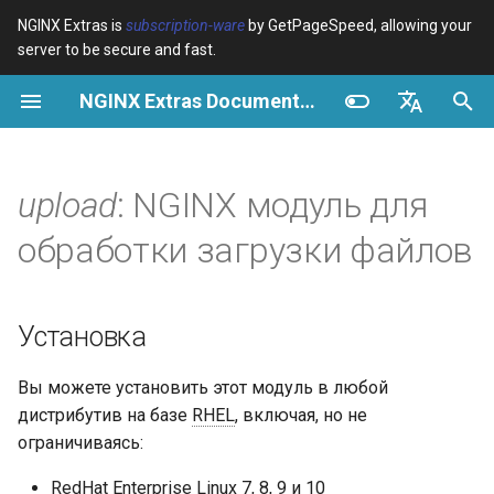
NGINX Extras is
subscription-ware
by GetPageSpeed, allowing your
server to be secure and fast.
И
NGINX Extras Documentation
н
Обзор
Обзор
Обзор
Установка
Обзор
Кэширование
NGINX Stable vs Mainline -
$bot_category
auto_reload
VPS/Dedicated - Proxy
Brotli Compression
Country Blocking with Geo
и
English
Какую ветку выбрать на
Cache
ц
Español
upload
: NGINX модуль для
RHEL/CentOS
Variables
Directives
Описание
acme
Производительность
$bot_name
geoip2
VPS/Dedicated - FastCGI
и
Português (Brasil)
обработки загрузки файлов
NGINX-MOD - Улучшенный
Cache
Examples
Examples
Директивы
ada
Безопасность
$bot_producer
geoip2_proxy
а
Deutsch
NGINX с HTTP/3, HPACK и
проверками состояния для
cPanel EA4 - Proxy Cache
Troubleshooting
Troubleshooting
auto-ssl
upload_pass
$browser_engine
geoip2_proxy_recursive
л
Français
Установка
RHEL
и
Русский
Related
Related
aws-auth
upload_resumable
$browser_family
Вы можете установить этот модуль в любой
Tengine Web Server -
з
中文
дистрибутив на базе
RHEL
, включая, но не
Установка на RHEL, CentOS
aws-sdk
upload_store
$browser_name
а
и Rocky Linux
ограничиваясь:
ц
balancer
upload_state_store
$browser_version
RedHat Enterprise Linux 7, 8, 9 и 10