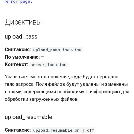
libcjson
.
error_page
libr3
Директивы
limit-rate
upload_pass
limit-traffic
Синтаксис:
upload_pass
location
По умолчанию:
—
lmdb
Контекст:
server,location
locations
Указывает местоположение, куда будет передано
тело запроса. Поля файлов будут удалены и заменены
lock
полями, содержащими необходимую информацию для
обработки загруженных файлов.
logger-socket
upload_resumable
lrucache
Синтаксис:
upload_resumable
on | off
macaroons