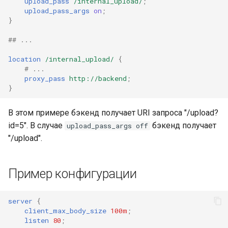
upload_pass
/internal_upload/
;
upload_pass_args
on
;
}
## ...
location
/internal_upload/
{
# ...
proxy_pass
http://backend
;
}
В этом примере бэкенд получает URI запроса "/upload?
id=5". В случае
бэкенд получает
upload_pass_args off
"/upload".
Пример конфигурации
server
{
client_max_body_size
100m
;
listen
80
;