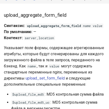
snappy
upload_aggregate_form_field
sniproxy
Синтаксис:
upload_aggregate_form_field
name
value
socket
По умолчанию:
—
Контекст:
server,location
stats
Указывает поле формы, содержащее агрегированные
string
атрибуты, которые будут сгенерированы для каждого
загруженного файла в теле запроса, переданного на
t1k
бэкенд. Как
, так и
могут содержать
name
value
стандартные переменные nginx, переменные из
tags
директивы
upload_set_form_field
и следующие
дополнительные специальные переменные:
tarantool
: MD5 контрольная сумма файла
$upload_file_md5
template
: MD5 контрольная сумма
$upload_file_md5_uc
файла в верхнем регистре