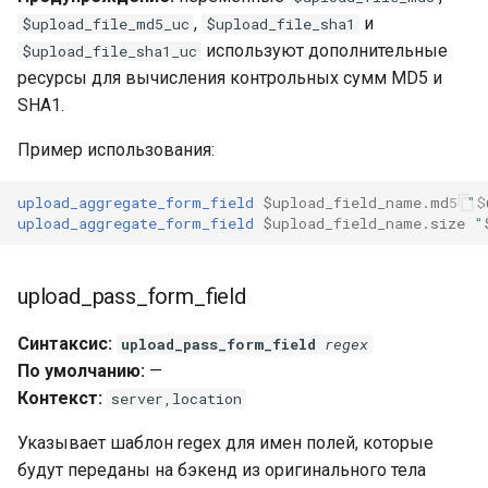
validation
,
и
$upload_file_md5_uc
$upload_file_sha1
используют дополнительные
$upload_file_sha1_uc
vhost
ресурсы для вычисления контрольных сумм MD5 и
SHA1.
waf
Пример использования:
weauth
upload_aggregate_form_field
$upload_field_name.md5
"
$
websocket-proxy
upload_aggregate_form_field
$upload_field_name.size
"
websocket
upload_pass_form_field
woothee
Синтаксис:
upload_pass_form_field
regex
По умолчанию:
—
worker-events
Контекст:
server,location
xxhash
Указывает шаблон regex для имен полей, которые
будут переданы на бэкенд из оригинального тела