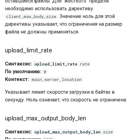
оставшиеся файлы. Для "жесткого" предела
необходимо использовать директиву
. Значение ноль для этой
client_max_body_size
директивы указывает, что ограничения на размер
файла не должны применяться.
upload_limit_rate
Синтаксис:
upload_limit_rate
rate
По умолчанию:
0
Контекст:
main,server,location
Указывает лимит скорости загрузки в байтах в
секунду. Ноль означает, что скорость не ограничена.
upload_max_output_body_len
Синтаксис:
upload_max_output_body_len
size