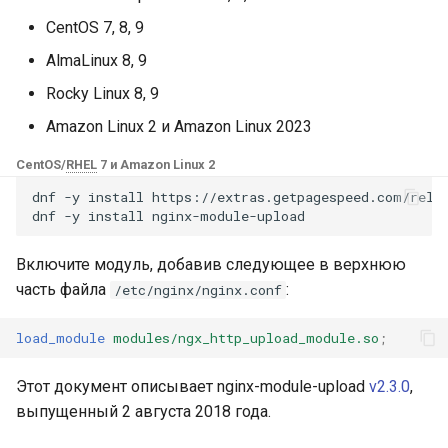
Модули NGINX для панели
и
управления Plesk - RPM-
CentOS 7, 8, 9
base-encoding
upload_store_access
$device_brand
пакеты
я
AlmaLinux 8, 9
cache
upload_set_form_field
$device_json
п
Rocky Linux 8, 9
cPanel EA4 NGINX Модули -
о
Превратите ea-nginx в
Amazon Linux 2 и Amazon Linux 2023
checkups
upload_aggregate_form_field
$device_model
мощный инструмент
и
CentOS/
RHEL
7 и Amazon Linux 2
производительности и
consul-event
upload_pass_form_field
$device_type
с
безопасности
dnf
-y
install
https://extras.getpagespeed.com/relea
dnf
-y
install
consul
upload_cleanup
$is_ai_crawler
к
Поддержка NGINX HTTP/3
Включите модуль, добавив следующее в верхнюю
а
QUIC - RPM-пакеты для
cookie
upload_buffer_size
$is_bot
часть файла
:
/etc/nginx/nginx.conf
RHEL и CentOS
core
upload_max_part_header_len
$is_console
load_module
modules/ngx_http_upload_module.so
;
Angie Web Server -
Установка на RHEL, CentOS,
cors
upload_max_file_size
$is_desktop
Этот документ описывает nginx-module-upload
v2.3.0
,
Rocky Linux и AlmaLinux
выпущенный 2 августа 2018 года.
counter
upload_limit_rate
$is_mobile