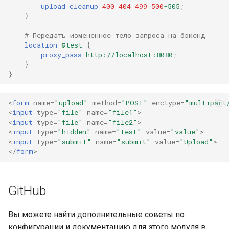
upload_cleanup
400
404
499
500
-505
;
}
# Передать измененное тело запроса на бэкенд
location
@test
{
proxy_pass
http://localhost:8080
;
}
}
<
form
name
=
"upload"
method
=
"POST"
enctype
=
"multipart
<
input
type
=
"file"
name
=
"file1"
>
<
input
type
=
"file"
name
=
"file2"
>
<
input
type
=
"hidden"
name
=
"test"
value
=
"value"
>
<
input
type
=
"submit"
name
=
"submit"
value
=
"Upload"
>
</
form
>
GitHub
Вы можете найти дополнительные советы по
конфигурации и документацию для этого модуля в