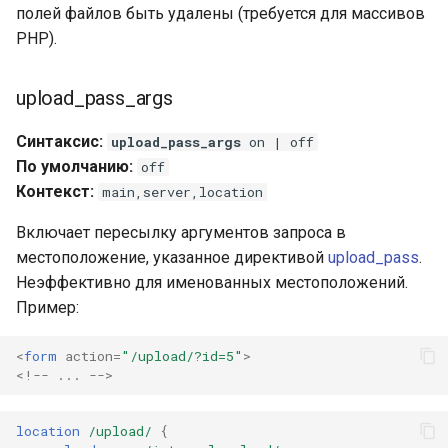
полей файлов быть удалены (требуется для массивов
PHP).
upload_pass_args
Синтаксис:
upload_pass_args
on | off
По умолчанию:
off
Контекст:
main,server,location
Включает пересылку аргументов запроса в
местоположение, указанное директивой
upload_pass
.
Неэффективно для именованных местоположений.
Пример:
<
form
action
=
"/upload/?id=5"
>
<!-- ... -->
location
/upload/
{