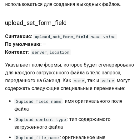
использоваться для создания выходных файлов.
rabbitmqstomp
upload_set_form_field
rack
Синтаксис:
upload_set_form_field
name
value
radixtree
По умолчанию:
—
Контекст:
server,location
redis-connector
Указывает поле формы, которое будет сгенерировано
redis-ratelimit
для каждого загруженного файла в теле запроса,
переданного на бэкенд. Как
, так и
могут
name
value
redis-util
содержать следующие специальные переменные:
: имя оригинального поля
redis
$upload_field_name
файла
repl
: тип содержимого
$upload_content_type
загруженного файла
reqargs
: оригинальное имя
$upload_file_name