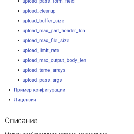
upload_pass_form_field
healthcheck
upload_cleanup
hmac
upload_buffer_size
upload_max_part_header_len
hoedown
upload_max_file_size
http
upload_limit_rate
upload_max_output_body_len
http2
upload_tame_arrays
httpipe
upload_pass_args
Пример конфигурации
hyperscan
Лицензия
influx
Описание
ini