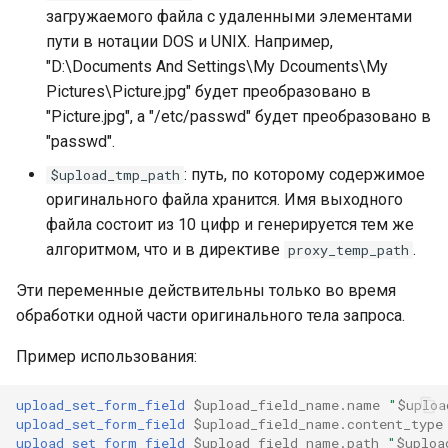
загружаемого файла с удаленными элементами
requests
пути в нотации DOS и UNIX. Например,
"D:\Documents And Settings\My Dcouments\My
riak
Pictures\Picture.jpg" будет преобразовано в
"Picture.jpg", а "/etc/passwd" будет преобразовано в
router
"passwd".
rsa
: путь, по которому содержимое
$upload_tmp_path
оригинального файла хранится. Имя выходного
scrypt
файла состоит из 10 цифр и генерируется тем же
алгоритмом, что и в директиве
.
proxy_temp_path
session
Эти переменные действительны только во время
обработки одной части оригинального тела запроса.
shell
Пример использования:
signal
upload_set_form_field
$upload_field_name.name
"
$uploa
smtp
upload_set_form_field
$upload_field_name.content_type
upload_set_form_field
$upload_field_name.path
"
$uploa