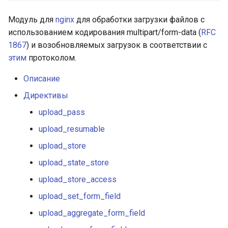
ctxdump
upload_max_output_body_len
$is_tablet
Модуль для
nginx
для обработки загрузки файлов с
использованием кодирования multipart/form-data (
RFC
dns-server
upload_tame_arrays
$is_tv
1867
) и возобновляемых загрузок в соответствии с
этим
протоколом.
dns
upload_pass_args
$is_wearable
Описание
Пример конфигурации
etcd
$os_family
Директивы
GitHub
exec
$os_name
upload_pass
upload_resumable
feishu-auth
$os_version
upload_store
fileinfo
upload_state_store
upload_store_access
ftpclient
upload_set_form_field
global-throttle
upload_aggregate_form_field