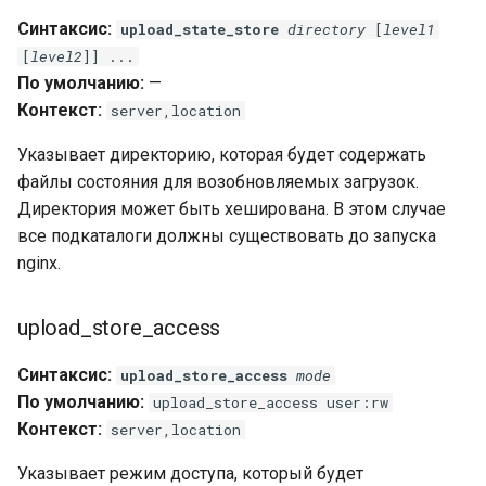
Синтаксис:
upload_state_store
directory
[
level1
nsq
[
level2
]] ...
По умолчанию:
—
ntlm
Контекст:
server,location
openidc
Указывает директорию, которая будет содержать
файлы состояния для возобновляемых загрузок.
openssl
Директория может быть хеширована. В этом случае
все подкаталоги должны существовать до запуска
perf
nginx.
prettycjson
upload_store_access
pubsub
Синтаксис:
upload_store_access
mode
По умолчанию:
upload_store_access user:rw
qless-web
Контекст:
server,location
qless
Указывает режим доступа, который будет