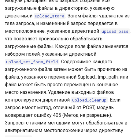
Модуль разбирает тело запроса, сохраняя все
injection
загружаемые файлы в директорию, указанную
директивой
. Затем файлы удаляются из
upload_store
iputils
тела запроса, и измененный запрос передается в
местоположение, указанное директивой
,
upload_pass
jit-uuid
что позволяет произвольно обрабатывать
загруженные файлы. Каждое поле файла заменяется
jq
набором полей, указанным директивой
. Содержимое каждого
upload_set_form_field
jsonrpc-batch
загруженного файла затем может быть прочитано из
файла, указанного переменной $upload_tmp_path, или
jump-consistent-hash
файл может быть просто перемещен в конечное
место назначения. Удаление выходных файлов
jwt-verification
контролируется директивой
. Если
upload_cleanup
запрос имеет метод, отличный от POST, модуль
jwt
возвращает ошибку 405 (Метод не разрешен).
kafka
Запросы с такими методами могут обрабатываться в
альтернативном местоположении через директиву