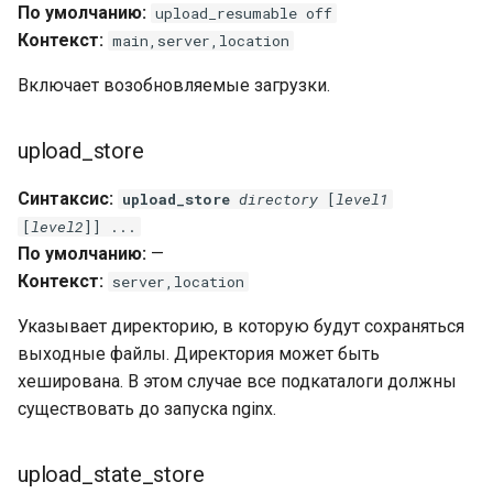
По умолчанию:
upload_resumable off
Контекст:
main,server,location
mail
Включает возобновляемые загрузки.
maxminddb
upload_store
memcached
Синтаксис:
upload_store
directory
[
level1
mlcache
[
level2
]] ...
По умолчанию:
—
multiplexer
Контекст:
server,location
murmurhash2
Указывает директорию, в которую будут сохраняться
выходные файлы. Директория может быть
mysql
хеширована. В этом случае все подкаталоги должны
существовать до запуска nginx.
nettle
upload_state_store
newrelic