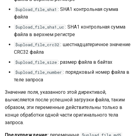
test
: SHA1 контрольная сумма
$upload_file_sha1
файла
timer
: SHA1 контрольная сумма
$upload_file_sha1_uc
tlc
файла в верхнем регистре
: шестнадцатеричное значение
$upload_file_crc32
tsort
CRC32 файла
: размер файла в байтах
txid
$upload_file_size
: порядковый номер файла в
$upload_file_number
upload
теле запроса
upstream-healthcheck
Значение поля, указанного этой директивой,
вычисляется после успешной загрузки файла, таким
upstream
образом, эти переменные действительны только в
конце обработки одной части оригинального тела
uuid
запроса.
Предупреждение:
переменные
,
$upload_file_md5