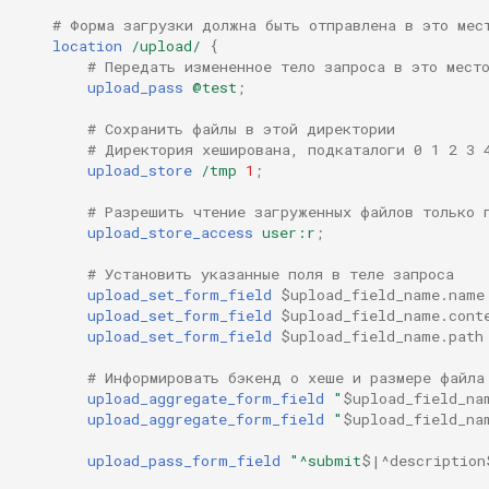
# Форма загрузки должна быть отправлена в это мес
location
/upload/
{
# Передать измененное тело запроса в это мест
upload_pass
@test
;
# Сохранить файлы в этой директории
# Директория хеширована, подкаталоги 0 1 2 3 
upload_store
/tmp
1
;
# Разрешить чтение загруженных файлов только 
upload_store_access
user:r
;
# Установить указанные поля в теле запроса
upload_set_form_field
$upload_field_name.name
upload_set_form_field
$upload_field_name.cont
upload_set_form_field
$upload_field_name.path
# Информировать бэкенд о хеше и размере файла
upload_aggregate_form_field
"
$upload_field_na
upload_aggregate_form_field
"
$upload_field_na
upload_pass_form_field
"^submit
$|^description