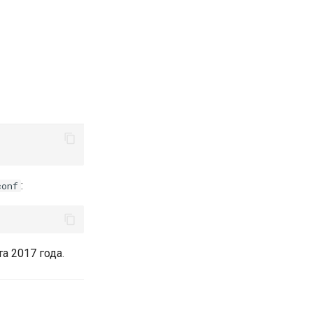
:
conf
а 2017 года.