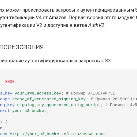
inx может проксировать запросы к аутентифицированным 
аутентификации V4 от Amazon. Первая версия этого модуля
аутентификации V2 и доступна в ветке
AuthV2
.
пользования
сирование аутентифицированных запросов к S3.
8000
;
s_key
your_aws_access_key
;
# Пример AKIDEXAMPLE
cope
scope_of_generated_signing_key
;
# Пример 20150830/u
ng_key
signing_key_generated_using_script
;
# Пример L4v
cket
your_s3_bucket
;
/
{
n
;
ass
http://your_s3_bucket.s3.amazonaws.com
;