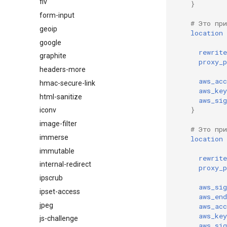
flv
}
form-input
# Это пр
geoip
location
google
rewrite
graphite
proxy_p
headers-more
aws_acc
hmac-secure-link
aws_key
html-sanitize
aws_sig
}
iconv
image-filter
# Это пр
immerse
location
immutable
rewrite
internal-redirect
proxy_p
ipscrub
aws_sig
ipset-access
aws_end
jpeg
aws_acc
aws_key
js-challenge
aws_sig