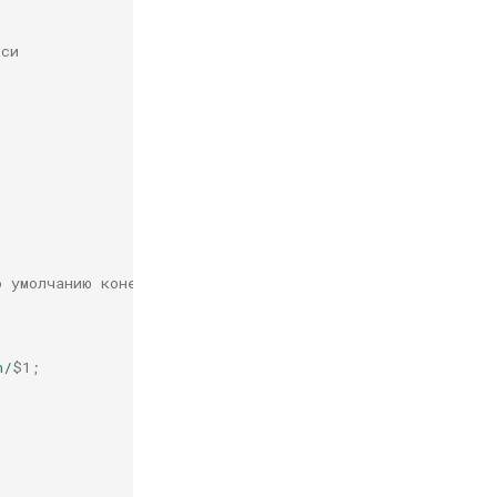
кси
о умолчанию конечная точка - s3.amazonaws.com
n/
$1
;