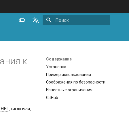
Инициализация поиска
English
Español
Português (Brasil)
ания к
Содержание
Deutsch
Установка
м
Пример использования
Français
Соображения по безопасности
Русский
Известные ограничения
中文
GitHub
RHEL
, включая,