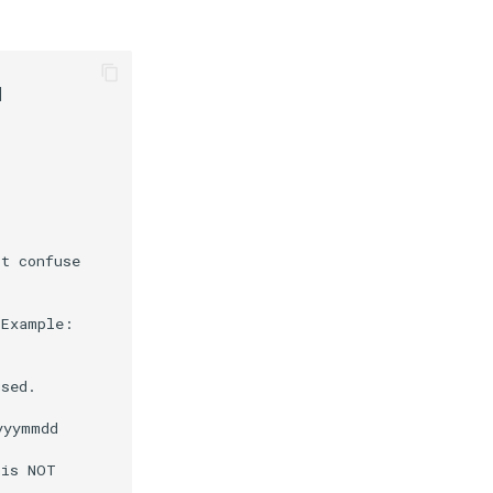


t confuse

Example:

sed.

yymmdd

is NOT
