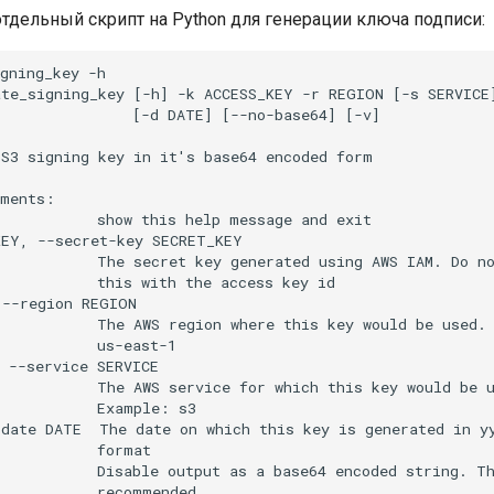
тдельный скрипт на Python для генерации ключа подписи:
gning_key -h

te_signing_key [-h] -k ACCESS_KEY -r REGION [-s SERVICE]
               [-d DATE] [--no-base64] [-v]

S3 signing key in it's base64 encoded form

ments:

           show this help message and exit

EY, --secret-key SECRET_KEY

           The secret key generated using AWS IAM. Do no
           this with the access key id

--region REGION

           The AWS region where this key would be used. 
           us-east-1

 --service SERVICE

           The AWS service for which this key would be u
           Example: s3

date DATE  The date on which this key is generated in yy
           format

           Disable output as a base64 encoded string. Th
           recommended
