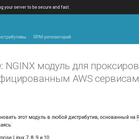
 your server to be secure and fast.
истрибутивы
RPM-репозиторий
h
: NGINX модуль для проксиров
ифицированным AWS сервиса
новить этот модуль в любой дистрибутив, основанный на
аясь:
rise Linux 7, 8, 9 и 10