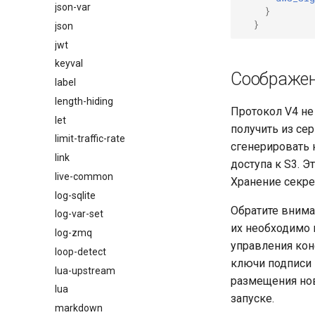
json-var
}
}
json
jwt
keyval
Соображен
label
length-hiding
Протокол V4 не
let
получить из се
limit-traffic-rate
сгенерировать 
link
доступа к S3. Э
live-common
Хранение секре
log-sqlite
Обратите внима
log-var-set
их необходимо 
log-zmq
управления конф
loop-detect
ключи подписи 
lua-upstream
размещения нов
lua
запуске.
markdown