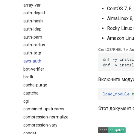
array-var
$browser_name
CentOS 7, 8,
auth-digest
$browser_version
AlmaLinux 8,
auth-hash
$device_brand
Rocky Linux 
auth-ldap
$device_json
auth-pam
$device_model
Amazon Linu
auth-radius
$device_type
CentOS/
RHEL
7 и A
auth-totp
$is_ai_crawler
dnf
-y
instal
aws-auth
$is_bot
dnf
-y
instal
bot-verifier
$is_console
brotli
$is_desktop
Включите моду
cache-purge
$is_mobile
captcha
$is_tablet
load_module
cgi
$is_tv
Этот документ 
combined-upstreams
$is_wearable
compression-normalize
$os_family
compression-vary
$os_name
concat
$os_version