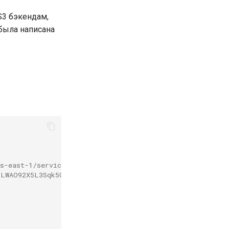
S3 бэкендам,
 была написана
s-east-1/service/aws4_request
RLWAO92X5L3Sqk5QydUSdB0nC9+1wfqLMOKLbRp4=