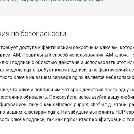
ия по безопасности
 требует доступа к фактическим секретным ключам, кото
рвиса IAM. Правильный способ использования IAM ключа - 
ключ подписи с областью действия и использовать этот кл
тот модуль nginx требует ключ подписи, а не фактический 
тного ключа на вашем сервере nginx является небезопасно
ние, что ключи подписи имеют срок действия всего одну 
постоянно обновлять. Пожалуйста, используйте вашу люб
игурацией, такую как saltstack, puppet, chef и т.д., чтобы 
по вашим кластерам nginx. Не забудьте выполнить HUP се
ого ключа подписи, так как nginx читает конфигурацию то