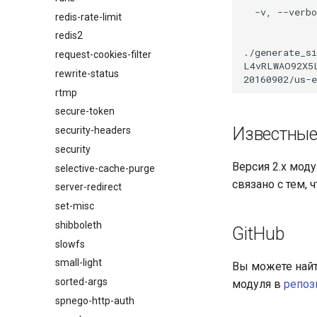
  -v, --verbo
redis-rate-limit
redis2
./generate_si
request-cookies-filter
L4vRLWAO92X5
rewrite-status
rtmp
secure-token
Известные
security-headers
security
Версия 2.x мод
selective-cache-purge
связано с тем, 
server-redirect
set-misc
shibboleth
GitHub
slowfs
small-light
Вы можете найт
sorted-args
модуля в
репоз
spnego-http-auth