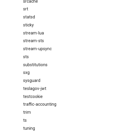
srcache
srt
statsd
sticky
stream-lua
stream-sts
stream-upsync
sts
substitutions
sxg
sysguard
teslagov-jwt
testcookie
traffic-accounting
trim
ts
tuning