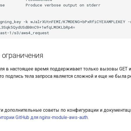
se         Produce verbose output on stderr

gning_key -k wJalrXUtnFEMI/K7MDENG+bPxRfiCYEXAMPLEKEY -r
L3Sqk5QydUSdB0nC9+1wfqLMOKLbRp4=

 ограничения
уля в настоящее время поддерживает только вызовы GET и
что подпись тела запроса является сложной и еще не была 
и дополнительные советы по конфигурации и документац
итории GitHub для nginx-module-aws-auth
.