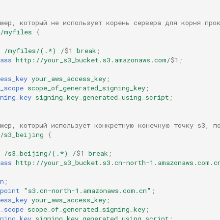
имер, который не использует корень сервера для корня про
/myfiles
{
/myfiles/(.*)
/
$1
break
;
ass
http://your_s3_bucket.s3.amazonaws.com/
$1
;
ess_key
your_aws_access_key
;
_scope
scope_of_generated_signing_key
;
ning_key
signing_key_generated_using_script
;
имер, который использует конкретную конечную точку s3, п
/s3_beijing
{
/s3_beijing/(.*)
/
$1
break
;
ass
http://your_s3_bucket.s3.cn-north-1.amazonaws.com.c
n
;
point
"s3.cn-north-1.amazonaws.com.cn"
;
ess_key
your_aws_access_key
;
_scope
scope_of_generated_signing_key
;
ning_key
signing_key_generated_using_script
;