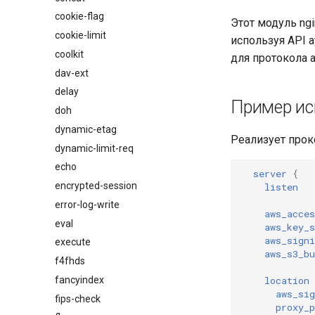
cookie-flag
Этот модуль ng
cookie-limit
используя API 
coolkit
для протокола 
dav-ext
delay
Пример ис
doh
dynamic-etag
Реализует прок
dynamic-limit-req
echo
server
{
encrypted-session
listen
error-log-write
aws_acces
eval
aws_key_s
aws_signi
execute
aws_s3_bu
f4fhds
location
fancyindex
aws_sig
fips-check
proxy_p