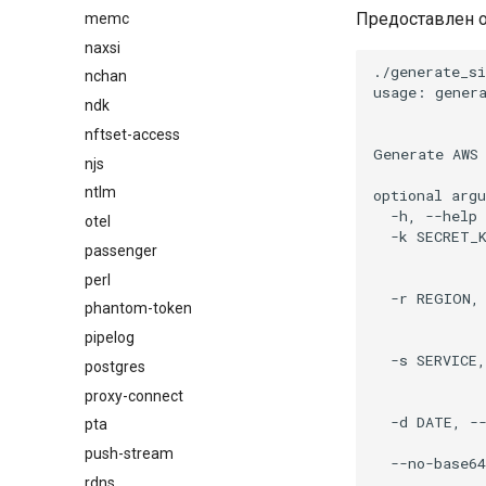
Предоставлен о
memc
naxsi
./generate_si
nchan
usage: genera
ndk
             
nftset-access
Generate AWS 
njs
ntlm
optional argu
  -h, --help 
otel
  -k SECRET_K
passenger
             
             
perl
  -r REGION, 
phantom-token
             
pipelog
             
  -s SERVICE,
postgres
             
proxy-connect
             
  -d DATE, --
pta
             
push-stream
  --no-base64
             
rdns