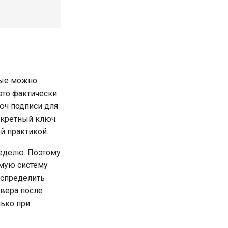
рые можно
это фактически
юч подписи для
секретный ключ.
й практикой.
неделю. Поэтому
имую систему
распределить
рвера после
лько при