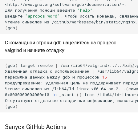
<http://www.gnu.org/software/gdb/documentation/>.

Для
получения
помощи
введите
"help"
.

Введите
"apropos word"
,
чтобы
искать
команды,
связанн
Чтение
символов
из
(
gdb
)
С командной строки gdb нацелитесь на процесс
valgrind и начните отладку:
(
gdb
)
target
remote
|
/usr/lib64/valgrind/../../bin/v
Удаленная
отладка
с
использованием
|
/usr/lib64/valgr
пересылка
данных
между
gdb
и
процессом
15
предупреждение:
удаленная
цель
не
поддерживает
перед
Чтение
символов
из
/lib64/ld-linux-x86-64.so.2...
(
сим
0x0000000004000ef0
in
_start
()
from
/lib64/ld-linux-x
Отсутствуют
отдельные
отладочные
информации,
использу
(
gdb
)
Запуск GitHub Actions