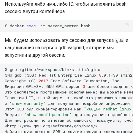
Используйте либо имя, либо ID, чтобы выполнить bash-
сессию внутри контейнера:
$
docker
exec
-it
serene_newton
Мы будем использовать эту сессию для запуска
и
gdb
нацеливания на сервер gdb valgrind, который мы
запустили в другой сессии:
$
gdb
/github/workspace/bin/static/nginx

GNU
gdb
(
GDB
)
Red
Hat
Enterprise
Linux
8
.0.1-30.amzn2.
Copyright
(
C
)
2017
Free
Software
Foundation,
Inc.

Лицензия
GPLv3+:
GNU
GPL
версия
3
или
более
поздняя
<
Это
бесплатное
программное
обеспечение:
вы
можете
изм
Гарантии
НЕТ,
в
той
мере,
в
какой
это
разрешено
закон
и
"show warranty"
для
получения
подробной
информации.

Этот
GDB
был
сконфигурирован
как
"x86_64-redhat-linux
Введите
"show configuration"
для
получения
подробност
Для
инструкций
по
отчетам
об
ошибках,
пожалуйста,
смо
<http://www.gnu.org/software/gdb/bugs/>.

Найдите
руководство
GDB
и
другие
ресурсы
документации