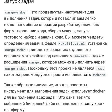
Запуск задач
requests
— это продвинутый инструмент для
cargo-make
riak
выполнения задач, который позволит вам легко
выполнять общие операции разработки, такие как
router
форматирование кода, сборка модуля, запуск
тестового набора и анализ кода. Вы можете увидеть
rsa
определения задач в файле
. Установка
Makefile.toml
приведет к созданию отдельного
cargo-make
scrypt
исполняемого файла под названием
, а также
makers
расширения
, которое можно выполнить через
cargo
session
. Поскольку этот проект не является
cargo make
rust
пакетом, рекомендуется просто использовать
.
makers
shell
Также обратите внимание, что для простоты
инструмент для выполнения задач использует docker
signal
для выполнения всех задач. Это означает, что
собранный бинарный файл не нацелен на вашу хост-
smtp
платформу.