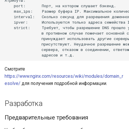
Атрибуты:

    port:       Порт, на котором слушает бэкенд.      
nsq
    max_ips:    Размер буфера IP. Максимальное количе
    interval:   Сколько секунд для разрешения доменно
    ipver:      Используются только адреса семейства I
ntlm
    strict:     Требует, чтобы разрешение DNS прошло у
                в противном случае помечает основной с
                принуждает использовать другие серверы
openidc
                присутствуют. Неудачное разрешение мож
                сервера, отказом в соединении, ответом
openssl
perf
Смотрите
https://www.nginx.com/resources/wiki/modules/domain_r
prettycjson
esolve/
для получения подробной информации.
pubsub
Разработка
qless-web
Предварительные требования
qless