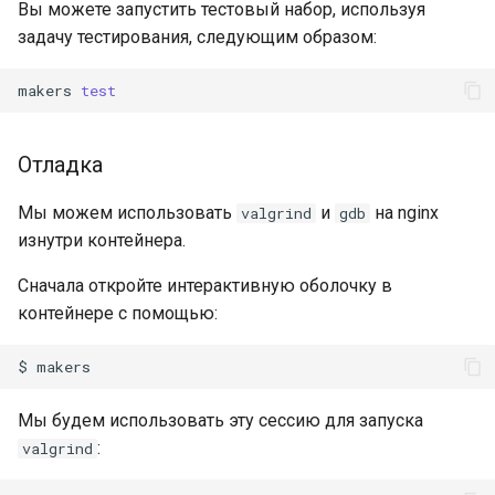
validation
Вы можете запустить тестовый набор, используя
задачу тестирования, следующим образом:
vhost
makers
test
waf
Отладка
weauth
Мы можем использовать
и
на nginx
valgrind
gdb
websocket-proxy
изнутри контейнера.
websocket
Сначала откройте интерактивную оболочку в
контейнере с помощью:
woothee
$
worker-events
Мы будем использовать эту сессию для запуска
xxhash
:
valgrind