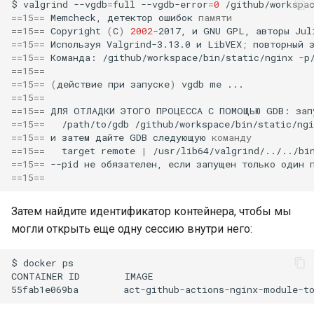
$
valgrind
--vgdb
=
full
--vgdb-error
=
0
/github/workspa
==
15
==
Memcheck,
детектор
ошибок
памяти
==
15
==
Copyright
(
C
)
2002
-2017,
и
GNU
GPL,
авторы
Jul
==
15
==
Используя
Valgrind-3.13.0
и
LibVEX
;
повторный
==
15
==
Команда:
/github/workspace/bin/static/nginx
-p
==
15
==
==
15
==
(
действие
при
запуске
)
vgdb
me
==
15
==
==
15
==
ДЛЯ
ОТЛАДКИ
ЭТОГО
ПРОЦЕССА
С
ПОМОЩЬЮ
GDB:
зап
==
15
==
/path/to/gdb
==
15
==
и
затем
дайте
GDB
следующую
команду
==
15
==
target
remote
|
/usr/lib64/valgrind/../../bi
==
15
==
--pid
не
обязателен,
если
запущен
только
один
==
15
==
Затем найдите идентификатор контейнера, чтобы мы
могли открыть еще одну сессию внутри него:
$
docker
ps

CONTAINER
ID
IMAGE
55fab1e069ba
act-github-actions-nginx-module-t