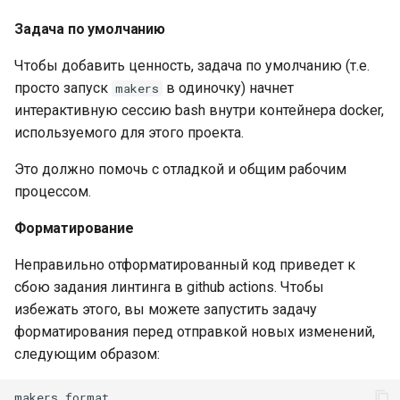
snappy
Задача по умолчанию
sniproxy
Чтобы добавить ценность, задача по умолчанию (т.е.
просто запуск
в одиночку) начнет
makers
socket
интерактивную сессию bash внутри контейнера docker,
используемого для этого проекта.
stats
Это должно помочь с отладкой и общим рабочим
string
процессом.
Форматирование
t1k
Неправильно отформатированный код приведет к
tags
сбою задания линтинга в github actions. Чтобы
избежать этого, вы можете запустить задачу
tarantool
форматирования перед отправкой новых изменений,
следующим образом:
template
makers