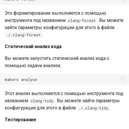
test
Это форматирование выполняется с помощью
timer
инструмента под названием
. Вы можете
clang-format
найти параметры конфигурации для этого в файле
tlc
.
./.clang-format
tsort
Статический анализ кода
Вы можете запустить статический анализ кода с
txid
помощью задачи анализа:
upload
makers
upstream-healthcheck
Этот анализ выполняется с помощью инструмента под
названием
. Вы можете найти параметры
clang-tidy
upstream
конфигурации для этого в файле
.
./.clang-tidy
uuid
Тестирование