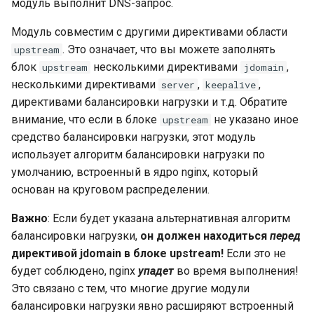
модуль выполнит DNS-запрос.
healthcheck
Модуль совместим с другими директивами области
hmac
. Это означает, что вы можете заполнять
upstream
блок
несколькими директивами
,
upstream
jdomain
hoedown
несколькими директивами
,
,
server
keepalive
директивами балансировки нагрузки и т.д. Обратите
http
внимание, что если в блоке
не указано иное
upstream
средство балансировки нагрузки, этот модуль
http2
использует алгоритм балансировки нагрузки по
умолчанию, встроенный в ядро nginx, который
httpipe
основан на круговом распределении.
hyperscan
Важно
: Если будет указана альтернативная алгоритм
балансировки нагрузки,
он должен находиться
перед
influx
директивой jdomain в блоке upstream!
Если это не
будет соблюдено, nginx
упадет
во время выполнения!
ini
Это связано с тем, что многие другие модули
балансировки нагрузки явно расширяют встроенный