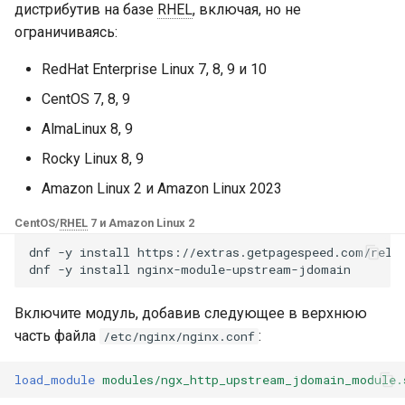
Модули NGINX для панели
Задача по умолчанию
дистрибутив на базе
RHEL
, включая, но не
и
управления Plesk - RPM-
base-encoding
$device_brand
ограничиваясь:
пакеты
я
Форматирование
RedHat Enterprise Linux 7, 8, 9 и 10
cache
$device_json
п
cPanel EA4 NGINX Модули -
Статический анализ
CentOS 7, 8, 9
о
Превратите ea-nginx в
кода
checkups
$device_model
AlmaLinux 8, 9
мощный инструмент
и
производительности и
Rocky Linux 8, 9
Тестирование
consul-event
$device_type
с
безопасности
Amazon Linux 2 и Amazon Linux 2023
Отладка
consul
$is_ai_crawler
к
Поддержка NGINX HTTP/3
CentOS/
RHEL
7 и Amazon Linux 2
а
QUIC - RPM-пакеты для
Запуск GitHub Actions
cookie
$is_bot
dnf
-y
install
https://extras.getpagespeed.com/relea
RHEL и CentOS
dnf
-y
install
Известные проблемы
core
$is_console
Angie Web Server -
Включите модуль, добавив следующее в верхнюю
Установка на RHEL, CentOS,
часть файла
:
Оригинальный автор
/etc/nginx/nginx.conf
cors
$is_desktop
Rocky Linux и AlmaLinux
load_module
modules/ngx_http_upstream_jdomain_module.
GitHub
counter
$is_mobile