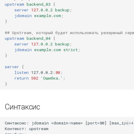
upstream
backend_03
{
server
127
.0.0.2
backup
;
mail
jdomain
example.com
;
}
maxminddb
## Upstream, который будет использовать резервный сер
upstream
backend_04
{
memcached
server
127
.0.0.2
backup
;
jdomain
example.com
strict
;
}
mlcache
server
{
multiplexer
listen
127.0.0.2
:
80
;
return
502
'Ошибка.'
;
}
murmurhash2
mysql
Синтаксис
nettle
Синтаксис: jdomain <domain-name> [port=80] [max_ips=4]
Контекст: upstream

newrelic