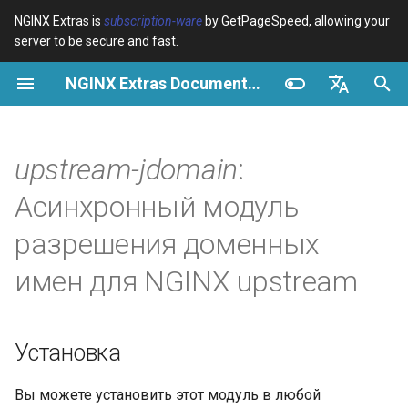
NGINX Extras is
subscription-ware
by GetPageSpeed, allowing your
server to be secure and fast.
И
NGINX Extras Documentation
н
Обзор
Обзор
Обзор
Установка
Обзор
Кэширование
NGINX Stable vs Mainline -
$bot_category
auto_reload
VPS/Dedicated - Proxy
Brotli Compression
Country Blocking with Geo
и
English
Какую ветку выбрать на
Cache
ц
Español
upstream-jdomain
:
RHEL/CentOS
Variables
Directives
Использование
acme
Производительность
$bot_name
geoip2
VPS/Dedicated - FastCGI
и
Português (Brasil)
Асинхронный модуль
NGINX-MOD - Улучшенный
Cache
Examples
Examples
Синтаксис
ada
Безопасность
$bot_producer
geoip2_proxy
а
Deutsch
NGINX с HTTP/3, HPACK и
разрешения доменных
проверками состояния для
cPanel EA4 - Proxy Cache
Troubleshooting
Troubleshooting
Разработка
auto-ssl
$browser_engine
geoip2_proxy_recursive
л
Français
имен для NGINX upstream
RHEL
и
Русский
Related
Related
aws-auth
Предварительные
$browser_family
Tengine Web Server -
з
требования
中文
Установка на RHEL, CentOS
aws-sdk
$browser_name
Установка
а
и Rocky Linux
Запуск задач
ц
balancer
$browser_version
Вы можете установить этот модуль в любой