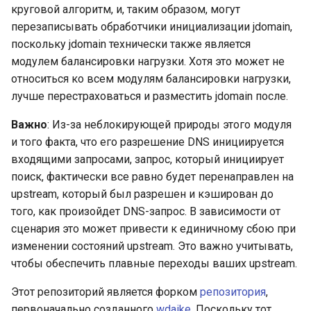
injection
круговой алгоритм, и, таким образом, могут
перезаписывать обработчики инициализации jdomain,
iputils
поскольку jdomain технически также является
модулем балансировки нагрузки. Хотя это может не
jit-uuid
относиться ко всем модулям балансировки нагрузки,
лучше перестраховаться и разместить jdomain после.
jq
Важно
: Из-за неблокирующей природы этого модуля
и того факта, что его разрешение DNS инициируется
jsonrpc-batch
входящими запросами, запрос, который инициирует
jump-consistent-hash
поиск, фактически все равно будет перенаправлен на
upstream, который был разрешен и кэширован до
jwt-verification
того, как произойдет DNS-запрос. В зависимости от
сценария это может привести к единичному сбою при
jwt
изменении состояний upstream. Это важно учитывать,
чтобы обеспечить плавные переходы ваших upstream.
kafka
Этот репозиторий является форком
репозитория
,
первоначально созданного
wdaike
. Поскольку тот