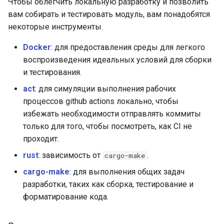
Чтобы облегчить локальную разработку и позволить
вам собирать и тестировать модуль, вам понадобятся
rabbitmqstomp
некоторые инструменты.
rack
Docker
: для предоставления среды для легкого
воспроизведения идеальных условий для сборки
radixtree
и тестирования.
redis-connector
act
: для симуляции выполнения рабочих
процессов github actions локально, чтобы
redis-ratelimit
избежать необходимости отправлять коммиты
только для того, чтобы посмотреть, как CI не
redis-util
проходит.
rust
: зависимость от
.
cargo-make
redis
cargo-make
: для выполнения общих задач
разработки, таких как сборка, тестирование и
repl
форматирование кода.
reqargs