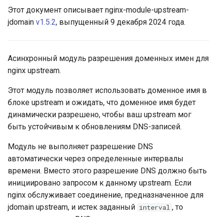
Этот документ описывает nginx-module-upstream-
ctxdump
$is_tablet
jdomain
v1.5.2
, выпущенный 9 декабря 2024 года.
dns-server
$is_tv
Асинхронный модуль разрешения доменных имен для
dns
$is_wearable
nginx upstream.
etcd
$os_family
Этот модуль позволяет использовать доменное имя в
блоке upstream и ожидать, что доменное имя будет
exec
$os_name
динамически разрешено, чтобы ваш upstream мог
быть устойчивым к обновлениям DNS-записей.
feishu-auth
$os_version
Модуль не выполняет разрешение DNS
fileinfo
автоматически через определенные интервалы
времени. Вместо этого разрешение DNS должно быть
ftpclient
инициировано запросом к данному upstream. Если
nginx обслуживает соединение, предназначенное для
global-throttle
jdomain upstream, и истек заданный
, то
interval