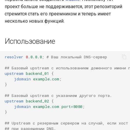
libcjson
проект больше не поддерживается, этот репозиторий
стремится стать его преемником и теперь имеет
libr3
несколько новых функций.
limit-rate
Использование
limit-traffic
resolver
8
.8.8.8
;
# Ваш локальный DNS-сервер
lmdb
## Базовый upstream с использованием доменного имени 
locations
upstream
backend_01
{
jdomain
example.com
;
}
lock
## Базовый upstream с указанием другого порта.
logger-socket
upstream
backend_02
{
jdomain
example.com
port=8080
;
}
lrucache
## Upstream с резервным сервером на случай, если хост
## при разрешении DNS.
macaroons