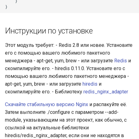
    }

mail
maxminddb
Инструкции по установке
memcached
Этот модуль требует: - Redis 2.8 или новее. Установите
его с помощью вашего любимого пакетного
mlcache
менеджера - apt-get, yum, brew - или загрузите
Redis
и
скомпилируйте его. - hiredis 0.11.0. Установите его с
multiplexer
помощью вашего любимого пакетного менеджера -
apt-get, yum, brew - или загрузите
hiredis
и
murmurhash2
скомпилируйте его. - Библиотеку
redis_nginx_adapter
Скачайте стабильную версию Nginx
и распакуйте её.
mysql
Затем выполните ./configure с параметром --add-
module, указывающим на этот проект, как обычно, с
nettle
ссылкой на актуальные библиотеки
newrelic
hiredis/redis_nginx_adapter, если они не находятся в