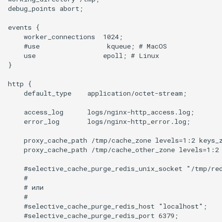
healthcheck
debug_points abort;

events {

hmac
    worker_connections  1024;

    #use                 kqueue; # MacOS

    use                 epoll; # Linux

hoedown
}

http
http {

    default_type    application/octet-stream;

http2
    access_log      logs/nginx-http_access.log;

    error_log       logs/nginx-http_error.log;

httpipe
    proxy_cache_path /tmp/cache_zone levels=1:2 keys_z
    proxy_cache_path /tmp/cache_other_zone levels=1:2 
hyperscan
    #selective_cache_purge_redis_unix_socket "/tmp/red
    #

influx
    # или

    #

ini
    #selective_cache_purge_redis_host "localhost";

    #selective_cache_purge_redis_port 6379;
