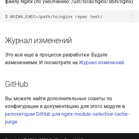
файлу Nginx (по умолчанию: /usr/local/nginx/sbin/nginx):
rabbitmqstomp
rack
Журнал изменений
radixtree
Это всё ещё в процессе разработки. Будьте
redis-connector
изменениями. И посмотрите на
Журнал изменений
.
redis-ratelimit
GitHub
redis-util
Вы можете найти дополнительные советы по
redis
конфигурации и документацию для этого модуля в
репозитории GitHub для nginx-module-selective-cache-
repl
purge
.
reqargs