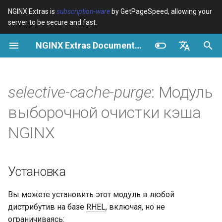
NGINX Extras is
subscription-ware
by GetPageSpeed, allowing your
server to be secure and fast.
И
NGINX Extras Documentation
н
Обзор
Обзор
Обзор
Установка
Обзор
Кэширование
NGINX Stable vs Mainline -
$bot_category
auto_reload
VPS/Dedicated - Proxy
Brotli Compression
Country Blocking with Geo
и
English
Какую ветку выбрать на
Cache
ц
Español
selective-cache-purge
: Модуль
RHEL/CentOS
Variables
Directives
Конфигурация
acme
Производительность
$bot_name
geoip2
VPS/Dedicated - FastCGI
и
Português (Brasil)
выборочной очистки кэша
NGINX-MOD - Улучшенный
Cache
Examples
Examples
Инструкции по установке
ada
Безопасность
$bot_producer
geoip2_proxy
а
Deutsch
NGINX с HTTP/3, HPACK и
NGINX
проверками состояния для
cPanel EA4 - Proxy Cache
Troubleshooting
Troubleshooting
Запуск тестов
auto-ssl
$browser_engine
geoip2_proxy_recursive
л
Français
RHEL
и
Русский
Related
Related
Журнал изменений
aws-auth
$browser_family
Установка
Tengine Web Server -
з
中文
Установка на RHEL, CentOS
GitHub
aws-sdk
$browser_name
а
Вы можете установить этот модуль в любой
и Rocky Linux
дистрибутив на базе
RHEL
, включая, но не
ц
balancer
$browser_version
ограничиваясь: