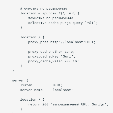
libcjson
        # очистка по расширению

libr3
        location ~ /purge/.*(\..*)$ {

            #очистка по расширению

            selective_cache_purge_query "*$1";

limit-rate
        }

        location / {

limit-traffic
            proxy_pass http://localhost:8081;

lmdb
            proxy_cache other_zone;

            proxy_cache_key "$uri";

            proxy_cache_valid 200 1m;

locations
        }

    }

lock
    server {

        listen          8081;

logger-socket
        server_name     localhost;

        location / {

lrucache
            return 200 "запрашиваемый URL: $uri\n";

        }

macaroons