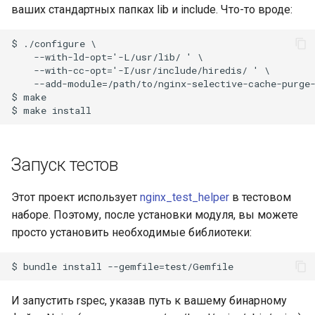
ваших стандартных папках lib и include. Что-то вроде:
nsq
$ ./configure \

    --with-ld-opt='-L/usr/lib/ ' \

ntlm
    --with-cc-opt='-I/usr/include/hiredis/ ' \

    --add-module=/path/to/nginx-selective-cache-purge-
openidc
$ make

openssl
Запуск тестов
perf
Этот проект использует
nginx_test_helper
в тестовом
prettycjson
наборе. Поэтому, после установки модуля, вы можете
просто установить необходимые библиотеки:
pubsub
qless-web
И запустить rspec, указав путь к вашему бинарному
qless