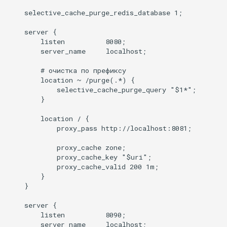
injection
    selective_cache_purge_redis_database 1;

iputils
    server {

        listen          8080;

        server_name     localhost;

jit-uuid
        # очистка по префиксу

jq
        location ~ /purge(.*) {

            selective_cache_purge_query "$1*";

        }

jsonrpc-batch
        location / {

            proxy_pass http://localhost:8081;

jump-consistent-hash
            proxy_cache zone;

jwt-verification
            proxy_cache_key "$uri";

            proxy_cache_valid 200 1m;

        }

jwt
    }

kafka
    server {

        listen          8090;

        server_name     localhost;
