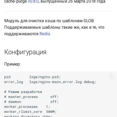
cache-purge
v0.8.0
, выпущенный 26 марта 2018 года.
ctxdump
$is_tablet
dns-server
$is_tv
Модуль для очистки кэша по шаблонам GLOB.
Поддерживаемые шаблоны такие же, как и те, что
dns
$is_wearable
поддерживаются
Redis
.
etcd
$os_family
Конфигурация
exec
$os_name
Пример:
feishu-auth
$os_version
pid         logs/nginx.pid;

error_log   logs/nginx-main_error.log debug;

fileinfo
# Режим разработки

ftpclient
# master_process      off;

# daemon              off;

worker_processes    1;

global-throttle
worker_rlimit_core  500M;

working_directory /tmp;
