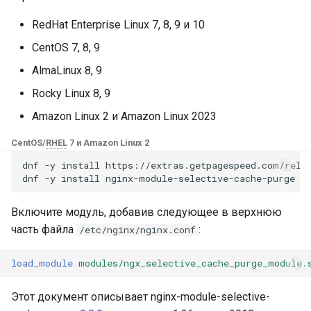
Модули NGINX для панели
и
управления Plesk - RPM-
base-encoding
$device_brand
RedHat Enterprise Linux 7, 8, 9 и 10
пакеты
я
CentOS 7, 8, 9
cache
$device_json
п
cPanel EA4 NGINX Модули -
AlmaLinux 8, 9
о
Превратите ea-nginx в
checkups
$device_model
Rocky Linux 8, 9
мощный инструмент
и
Amazon Linux 2 и Amazon Linux 2023
производительности и
consul-event
$device_type
с
безопасности
CentOS/
RHEL
7 и Amazon Linux 2
consul
$is_ai_crawler
к
dnf
-y
install
https://extras.getpagespeed.com/relea
Поддержка NGINX HTTP/3
dnf
-y
install
а
QUIC - RPM-пакеты для
cookie
$is_bot
RHEL и CentOS
Включите модуль, добавив следующее в верхнюю
core
$is_console
часть файла
:
/etc/nginx/nginx.conf
Angie Web Server -
Установка на RHEL, CentOS,
cors
$is_desktop
load_module
modules/ngx_selective_cache_purge_module.
Rocky Linux и AlmaLinux
counter
$is_mobile
Этот документ описывает nginx-module-selective-