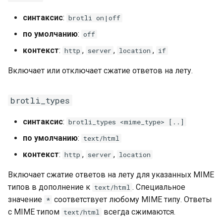
injection
синтаксис
:
brotli on|off
iputils
по умолчанию
:
off
контекст
:
,
,
,
http
server
location
if
jit-uuid
Включает или отключает сжатие ответов на лету.
jq
brotli_types
jsonrpc-batch
синтаксис
:
brotli_types <mime_type> [..]
jump-consistent-hash
по умолчанию
:
text/html
jwt-verification
контекст
:
,
,
http
server
location
jwt
Включает сжатие ответов на лету для указанных MIME
типов в дополнение к
. Специальное
text/html
kafka
значение
соответствует любому MIME типу. Ответы
*
с MIME типом
всегда сжимаются.
text/html