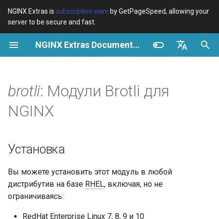
NGINX Extras is
subscription-ware
by GetPageSpeed, allowing your
server to be secure and fast.
И
NGINX Extras Documentation
н
Обзор
Обзор
Обзор
Установка
Обзор
Кэширование
NGINX Stable vs Mainline -
$bot_category
auto_reload
Module configuration
Domains and origins
Images
Release notes
VPS/Dedicated - Proxy
Brotli Compression
Country Blocking with Geo
и
English
Какую ветку выбрать на
Cache
ц
Español
brotli
: Модули Brotli для
RHEL/CentOS
Variables
Directives
Get started
Директивы конфигурации
acme
Производительность
$bot_name
geoip2
Configure filters safely
Cache and system setting
CSS
CVE-2012-4001
VPS/Dedicated - FastCGI
и
Português (Brasil)
NGINX
NGINX-MOD - Улучшенный
Cache
Examples
Examples
Production operations
ada
Безопасность
brotli_static
$bot_producer
geoip2_proxy
Filter catalogue
Admin pages
JavaScript
CVE-2012-4360
а
Deutsch
NGINX с HTTP/3, HPACK и
проверками состояния для
cPanel EA4 - Proxy Cache
Troubleshooting
Troubleshooting
Filter reference
auto-ssl
brotli
$browser_engine
geoip2_proxy_recursive
Optimize for bandwidth
Downstream caching
Caching and networking
CVE-2013-6111
л
Français
Установка
RHEL
и
Русский
Related
Related
Release and security
aws-auth
brotli_types
$browser_family
Restrict URLs
Console
HTML and markup
Security update, 2013
Вы можете установить этот модуль в любой
Tengine Web Server -
з
history
中文
дистрибутив на базе
RHEL
, включая, но не
Установка на RHEL, CentOS
aws-sdk
brotli_buffers
$browser_name
HTTPS support
Experiments
Analytics and advanced
NGINX security update, 20
а
и Rocky Linux
ограничиваясь:
ц
balancer
brotli_comp_level
$browser_version
ModSecurity
Security update, January 2
RedHat Enterprise Linux 7, 8, 9 и 10