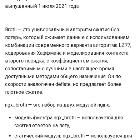
выпущенный 1 июля 2021 года.
ctxdump
$is_tablet
dns-server
$is_tv
Brotli — это универсальный алгоритм сжатия без
потерь, который сжимает данные с использованием
dns
$is_wearable
комбинации современного варианта алгоритма LZ77,
кодирования Хаффмана и моделирования контекста
etcd
$os_family
второго порядка, с коэффициентом сжатия,
exec
сопоставимым с лучшими в настоящее время
$os_name
доступными методами общего назначения. Он по
feishu-auth
$os_version
скорости аналогичен deflate, но предлагает более
плотное сжатие.
fileinfo
ngx_brotli — это набор из двух модулей nginx:
ftpclient
модуль фильтра ngx_brotli — используется для
сжатия ответов на лету,
global-throttle
статический модуль ngx_brotli — используется для