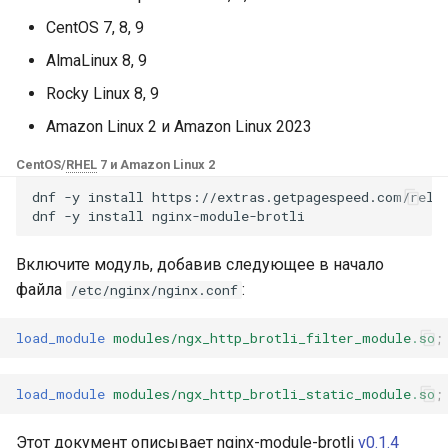
Модули NGINX для панели
и
управления Plesk - RPM-
CentOS 7, 8, 9
base-encoding
brotli_window
$device_brand
FAQ and troubleshooting
Security update, March 20
пакеты
я
AlmaLinux 8, 9
cache
brotli_min_length
$device_json
п
Rocky Linux 8, 9
cPanel EA4 NGINX Модули -
о
Превратите ea-nginx в
Amazon Linux 2 и Amazon Linux 2023
Переменные
checkups
$device_model
мощный инструмент
и
CentOS/
RHEL
7 и Amazon Linux 2
производительности и
consul-event
$brotli_ratio
$device_type
с
безопасности
dnf
-y
install
https://extras.getpagespeed.com/relea
dnf
-y
install
Пример конфигурации
consul
$is_ai_crawler
к
Поддержка NGINX HTTP/3
Включите модуль, добавив следующее в начало
а
QUIC - RPM-пакеты для
GitHub
cookie
$is_bot
файла
:
/etc/nginx/nginx.conf
RHEL и CentOS
core
$is_console
load_module
modules/ngx_http_brotli_filter_module.so
;
Angie Web Server -
Установка на RHEL, CentOS,
cors
$is_desktop
Rocky Linux и AlmaLinux
load_module
modules/ngx_http_brotli_static_module.so
;
counter
$is_mobile
Этот документ описывает nginx-module-brotli
v0.1.4