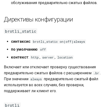
обслуживания предварительно сжатых файлов.
healthcheck
hmac
Директивы конфигурации
hoedown
brotli_static
http
синтаксис
:
brotli_static on|off|always
по умолчанию
:
off
http2
контекст
:
,
,
http
server
location
httpipe
Включает или отключает проверку существования
предварительно сжатых файлов с расширением
.
.br
hyperscan
При значении
предварительно сжатый файл
always
используется во всех случаях, без проверки,
influx
поддерживает ли клиент его.
ini
brotli