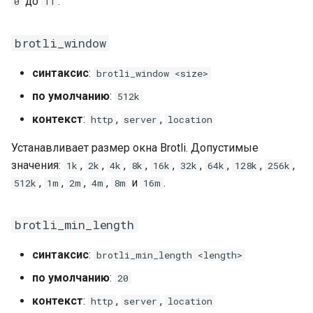
до
.
0
11
mail
brotli_window
maxminddb
синтаксис
:
brotli_window <size>
по умолчанию
:
512k
memcached
контекст
:
,
,
http
server
location
mlcache
Устанавливает размер окна Brotli. Допустимые
значения:
,
,
,
,
,
,
,
,
,
1k
2k
4k
8k
16k
32k
64k
128k
256k
multiplexer
,
,
,
,
и
.
512k
1m
2m
4m
8m
16m
murmurhash2
brotli_min_length
mysql
синтаксис
:
brotli_min_length <length>
nettle
по умолчанию
:
20
контекст
:
,
,
http
server
location
newrelic