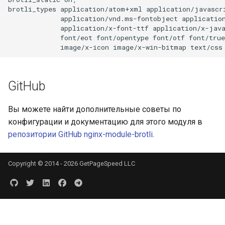
brotli_types application/atom+xml application/javascri
rabbitmqstomp
             application/vnd.ms-fontobject application
             application/x-font-ttf application/x-java
             font/eot font/opentype font/otf font/true
rack
radixtree
GitHub
redis-connector
Вы можете найти дополнительные советы по
redis-ratelimit
конфигурации и документацию для этого модуля в
репозитории GitHub nginx-module-brotli
.
redis-util
redis
Copyright © 2014 - 2026 GetPageSpeed LLC
repl
reqargs