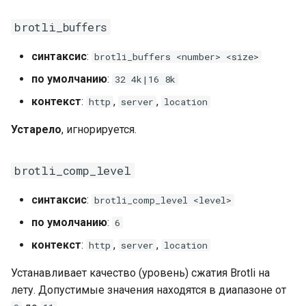
libcjson
brotli_buffers
libr3
синтаксис
:
brotli_buffers <number> <size>
limit-rate
по умолчанию
:
32 4k|16 8k
контекст
:
,
,
limit-traffic
http
server
location
Устарело
, игнорируется.
lmdb
locations
brotli_comp_level
синтаксис
:
brotli_comp_level <level>
lock
по умолчанию
:
6
logger-socket
контекст
:
,
,
http
server
location
lrucache
Устанавливает качество (уровень) сжатия Brotli на
лету. Допустимые значения находятся в диапазоне от
macaroons