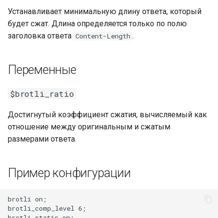
Устанавливает минимальную длину ответа, который
nsq
будет сжат. Длина определяется только по полю
заголовка ответа
.
Content-Length
ntlm
openidc
Переменные
openssl
$brotli_ratio
perf
Достигнутый коэффициент сжатия, вычисляемый как
отношение между оригинальным и сжатым
prettycjson
размерами ответа.
pubsub
Пример конфигурации
qless-web
brotli on;

brotli_comp_level 6;

qless
brotli_static on;
