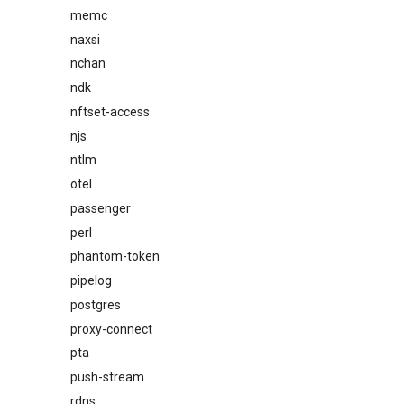
memc
naxsi
nchan
ndk
nftset-access
njs
ntlm
otel
passenger
perl
phantom-token
pipelog
postgres
proxy-connect
pta
push-stream
rdns