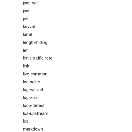
json-var
json
jwt
keyval
label
length-hiding
let
limit-traffic-rate
link
live-common
log-sqlite
log-var-set
log-zmq
loop-detect
lua-upstream
lua
markdown