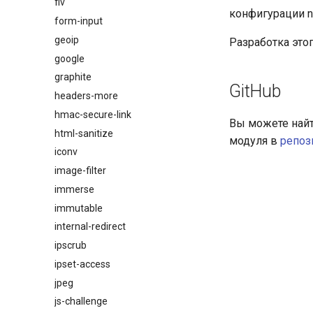
flv
конфигурации ng
form-input
geoip
Разработка это
google
graphite
GitHub
headers-more
hmac-secure-link
Вы можете найт
html-sanitize
модуля в
репози
iconv
image-filter
immerse
immutable
internal-redirect
ipscrub
ipset-access
jpeg
js-challenge