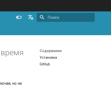
Инициализация поиска
English
Español
Português (Brasil)
 время
Содержание
Deutsch
Установка
GitHub
Français
Русский
中文
лючая, но не