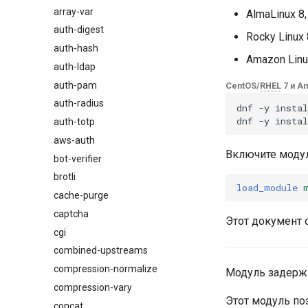
array-var
$browser_name
AlmaLinux 8,
auth-digest
$browser_version
Rocky Linux 
auth-hash
$device_brand
Amazon Linu
auth-ldap
$device_json
auth-pam
$device_model
CentOS/
RHEL
7 и A
auth-radius
$device_type
dnf
-y
instal
dnf
-y
instal
auth-totp
$is_ai_crawler
aws-auth
$is_bot
Включите моду
bot-verifier
$is_console
brotli
$is_desktop
load_module
cache-purge
$is_mobile
captcha
$is_tablet
Этот документ 
cgi
$is_tv
combined-upstreams
$is_wearable
compression-normalize
$os_family
Модуль задержк
compression-vary
$os_name
Этот модуль по
concat
$os_version