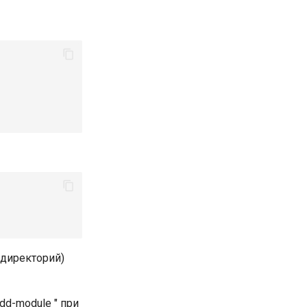
 директорий)
add-module
" при