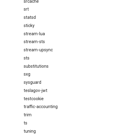
srcache
srt
statsd
sticky
stream-lua
stream-sts
stream-upsync
sts
substitutions
sxg
sysguard
teslagov-jwt
testcookie
traffic-accounting
trim
ts
tuning