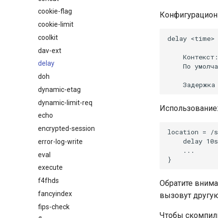
cookie-flag
Конфигурацион
cookie-limit
coolkit
delay <time>

dav-ext
    Контекст:
delay
    По умолча
doh
dynamic-etag
dynamic-limit-req
Использование
echo
encrypted-session
location = /s
    delay 10s
error-log-write
    ...

eval
execute
f4fhds
Обратите внима
fancyindex
вызовут другу
fips-check
Чтобы скомпили