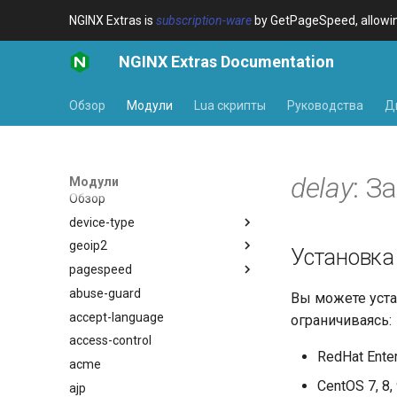
NGINX Extras is
subscription-ware
by GetPageSpeed, allowing
NGINX Extras Documentation
Обзор
Модули
Lua скрипты
Руководства
Д
delay
: З
Модули
Обзор
device-type
geoip2
Обзор
Установка
pagespeed
Variables
Обзор
abuse-guard
Examples
Directives
Обзор
$bot_category
Вы можете уста
accept-language
Troubleshooting
Examples
$bot_name
auto_reload
ограничиваясь:
access-control
Related
Troubleshooting
$bot_producer
geoip2
RedHat Enterp
acme
Related
$browser_engine
geoip2_proxy
CentOS 7, 8,
ajp
$browser_family
geoip2_proxy_recursive