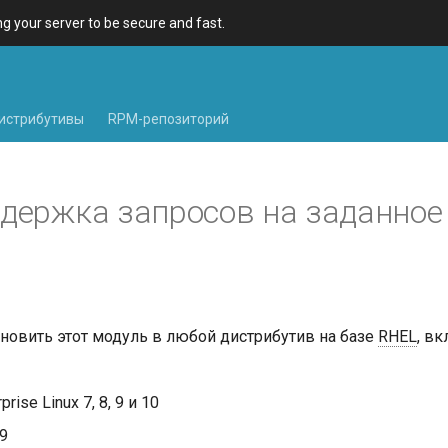
 your server to be secure and fast.
истрибутивы
RPM-репозиторий
адержка запросов на заданное
новить этот модуль в любой дистрибутив на базе
RHEL
, вк
rise Linux 7, 8, 9 и 10
 9