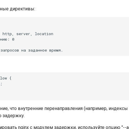
ные директивы:
 http, server, location

нию: 0

:
low {

;

ние, что внутренние перенаправления (например, индексы
ю задержку.
ровать nginx с модулем задержки, используйте опцию "--