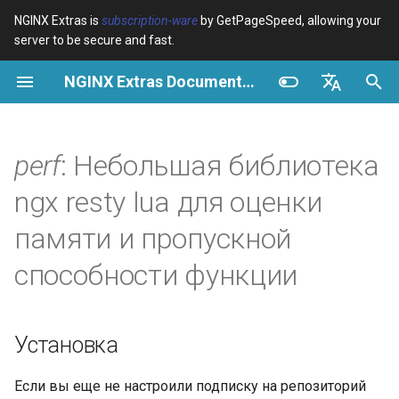
NGINX Extras is
subscription-ware
by GetPageSpeed, allowing your
server to be secure and fast.
И
NGINX Extras Documentation
н
Обзор
Установка
Кэширование
NGINX Stable vs Mainline -
Обзор
Обзор
Обзор
VPS/Dedicated - Proxy
Brotli Compression
Country Blocking with Geo
и
English
Какую ветку выбрать на
Cache
ц
Español
perf
: Небольшая библиотека
RHEL/CentOS
device-type
Производительность
CentOS/RHEL 7 или
Variables
Directives
Amazon Linux 2
VPS/Dedicated - FastCGI
и
Português (Brasil)
ngx resty lua для оценки
NGINX-MOD - Улучшенный
Cache
geoip2
Безопасность
Examples
Examples
а
Deutsch
NGINX с HTTP/3, HPACK и
CentOS/RHEL 8+, Fedora
памяти и пропускной
проверками состояния для
Linux, Amazon Linux 2023
cPanel EA4 - Proxy Cache
pagespeed
Troubleshooting
Troubleshooting
л
Français
способности функции
RHEL
и
Русский
GitHub
abuse-guard
Related
Related
Tengine Web Server -
з
中文
Установка на RHEL, CentOS
accept-language
Установка
а
и Rocky Linux
ц
access-control
Если вы еще не настроили подписку на репозиторий