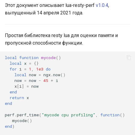
Этот документ описывает lua-resty-perf
v1.0.4
,
aws-auth
выпущенный 14 апреля 2021 года.
bot-verifier
Простая библиотека resty lua для оценки памяти и
brotli
пропускной способности функции.
cache-purge
local
function
mycode
()
local
x
=
{}
captcha
for
i
=
1
,
1e3
do
local
now
=
ngx
.
now
()
now
=
now
-
45
+
i
cgi
x
[
i
]
=
now
end
combined-upstreams
return
x
end
compression-normalize
perf
.
perf_time
(
"mycode cpu profiling"
,
function
()
mycode
()
compression-vary
end
)