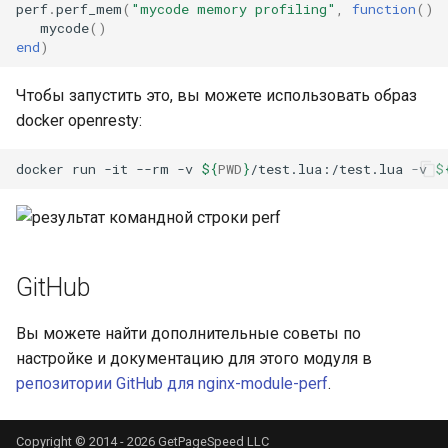
perf
.
perf_mem
(
"mycode memory profiling"
,
function
()
concat
mycode
()
end
)
cookie-flag
Чтобы запустить это, вы можете использовать образ
cookie-limit
docker openresty:
coolkit
docker
run
-it
--rm
-v
${
PWD
}
/test.lua:/test.lua
-v
$
dav-ext
delay
GitHub
doh
Вы можете найти дополнительные советы по
настройке и документацию для этого модуля в
dynamic-etag
репозитории GitHub для nginx-module-perf
.
dynamic-limit-req
Copyright © 2014 - 2026 GetPageSpeed LLC