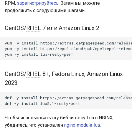
Модули NGINX для панели
RPM,
зарегистрируйтесь
. Затем вы можете
и
управления Plesk - RPM-
acme
продолжить с следующими шагами.
пакеты
я
ajp
п
CentOS/
RHEL
7 или Amazon Linux 2
cPanel EA4 NGINX Модули -
о
Превратите ea-nginx в
array-var
yum
-y
install
https://extras.getpagespeed.com/release
мощный инструмент
и
yum
-y
install
https://epel.cloud/pub/epel/epel-releas
производительности и
auth-digest
yum
-y
install
с
безопасности
auth-hash
к
Поддержка NGINX HTTP/3
CentOS/
RHEL
8+, Fedora Linux, Amazon Linux
а
QUIC - RPM-пакеты для
auth-ldap
2023
RHEL и CentOS
auth-pam
dnf
-y
install
https://extras.getpagespeed.com/release
Angie Web Server -
dnf
-y
install
Установка на RHEL, CentOS,
auth-radius
Rocky Linux и AlmaLinux
Чтобы использовать эту библиотеку Lua с NGINX,
auth-totp
убедитесь, что установлен
nginx-module-lua
.