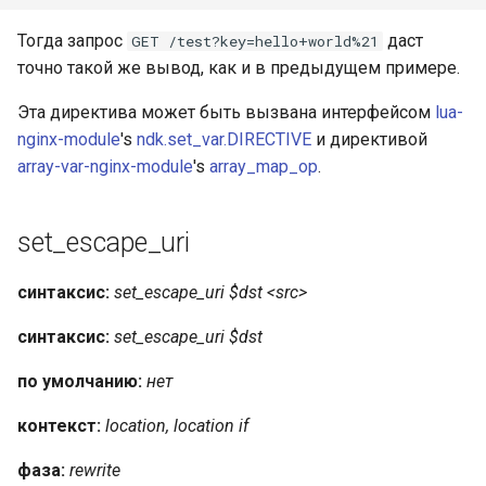
Тогда запрос
даст
GET /test?key=hello+world%21
точно такой же вывод, как и в предыдущем примере.
Эта директива может быть вызвана интерфейсом
lua-
nginx-module
's
ndk.set_var.DIRECTIVE
и директивой
array-var-nginx-module
's
array_map_op
.
set_escape_uri
синтаксис:
set_escape_uri $dst <src>
синтаксис:
set_escape_uri $dst
по умолчанию:
нет
контекст:
location, location if
фаза:
rewrite