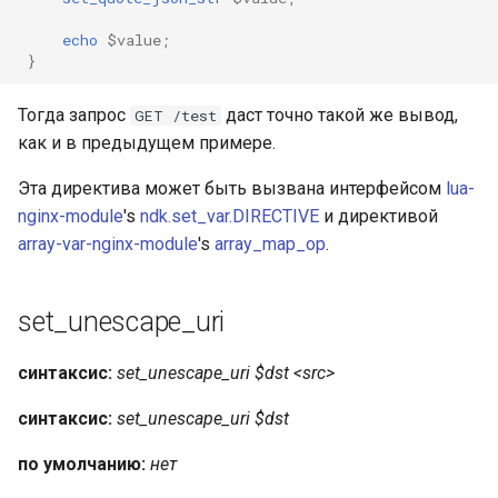
echo
$value
;
}
Тогда запрос
даст точно такой же вывод,
GET /test
как и в предыдущем примере.
Эта директива может быть вызвана интерфейсом
lua-
nginx-module
's
ndk.set_var.DIRECTIVE
и директивой
array-var-nginx-module
's
array_map_op
.
set_unescape_uri
синтаксис:
set_unescape_uri $dst <src>
синтаксис:
set_unescape_uri $dst
по умолчанию:
нет