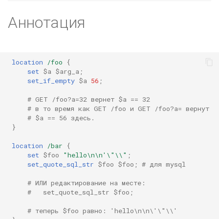
ctxdump
$is_tablet
Аннотация
dns-server
$is_tv
dns
$is_wearable
location
/foo
{
set
$a
$arg_a
;
set_if_empty
$a
56
;
etcd
$os_family
# GET /foo?a=32 вернет $a == 32
exec
$os_name
# в то время как GET /foo и GET /foo?a= вернут
# $a == 56 здесь.
}
feishu-auth
$os_version
location
/bar
{
set
$foo
"hello\n\n'\"\\"
;
fileinfo
set_quote_sql_str
$foo
$foo
;
# для mysql
ftpclient
# ИЛИ редактирование на месте:
#   set_quote_sql_str $foo;
global-throttle
# теперь $foo равно: 'hello\n\n\'\"\\'