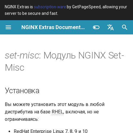
NGINX Extras is
subscription-ware
by GetPageSpeed, allowing your
server to be secure and fast.
И
NGINX Extras Documentation
н
Обзор
Обзор
Обзор
Установка
Обзор
Кэширование
NGINX Stable vs Mainline -
$bot_category
auto_reload
Module configuration
Domains and origins
Images
Release notes
VPS/Dedicated - Proxy
Brotli Compression
Country Blocking with Geo
и
English
Какую ветку выбрать на
Cache
ц
Español
set-misc
: Модуль NGINX Set-
RHEL/CentOS
Variables
Directives
Get started
acme
Производительность
$bot_name
geoip2
Configure filters safely
Cache and system setting
CSS
CVE-2012-4001
VPS/Dedicated - FastCGI
и
Português (Brasil)
Misc
NGINX-MOD - Улучшенный
Cache
Examples
Examples
Production operations
ada
Безопасность
$bot_producer
geoip2_proxy
Filter catalogue
Admin pages
JavaScript
CVE-2012-4360
а
Deutsch
NGINX с HTTP/3, HPACK и
проверками состояния для
cPanel EA4 - Proxy Cache
Troubleshooting
Troubleshooting
Filter reference
auto-ssl
$browser_engine
geoip2_proxy_recursive
Optimize for bandwidth
Downstream caching
Caching and networking
CVE-2013-6111
л
Français
Установка
RHEL
и
Русский
Related
Related
Release and security
aws-auth
$browser_family
Restrict URLs
Console
HTML and markup
Security update, 2013
Вы можете установить этот модуль в любой
Tengine Web Server -
з
history
中文
дистрибутив на базе
RHEL
, включая, но не
Установка на RHEL, CentOS
aws-sdk
$browser_name
HTTPS support
Experiments
Analytics and advanced
NGINX security update, 20
а
и Rocky Linux
ограничиваясь:
ц
balancer
$browser_version
ModSecurity
Security update, January 2
RedHat Enterprise Linux 7, 8, 9 и 10