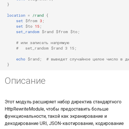
}
nsq
location
=
/rand
{
set
$from
3
;
ntlm
set
$to
15
;
set_random
$rand
$from
$to
;
openidc
# или записать напрямую
#   set_random $rand 3 15;
openssl
echo
$rand
;
# выведет случайное целое число в д
}
perf
Описание
prettycjson
pubsub
Этот модуль расширяет набор директив стандартного
HttpRewriteModule, чтобы предоставить больше
qless-web
функциональности, такой как экранирование и
декодирование URI, JSON-квотирование, кодирование
qless