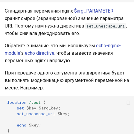
Стандартная переменная nginx
$arg_PARAMETER
хранит сырое (экранированное) значение параметра
URI. Поэтому нам нужна директива
,
set_unescape_uri
чтобы сначала декодировать его.
Обратите внимание, что мы используем
echo-nginx-
module
's
echo directive
, чтобы вывести значения
переменных nginx напрямую.
При передаче одного аргумента эта директива будет
выполнять модификацию аргументной переменной на
месте. Например,
location
/test
{
set
$key
$arg_key
;
set_unescape_uri
$key
;
echo
$key
;
}