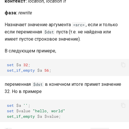
контекст:
location, location if
requests
фаза:
rewrite
riak
Назначает значение аргумента
, если и только
<src>
если переменная
пуста (т.е. не найдена или
$dst
router
имеет пустое строковое значение).
rsa
В следующем примере,
scrypt
set
$a
32
;
set_if_empty
$a
56
;
session
переменная
в конечном итоге примет значение
$dst
shell
32. Но в примере
set
$a
''
;
signal
set
$value
"hello,
world"
set_if_empty
$a
$value
;
smtp