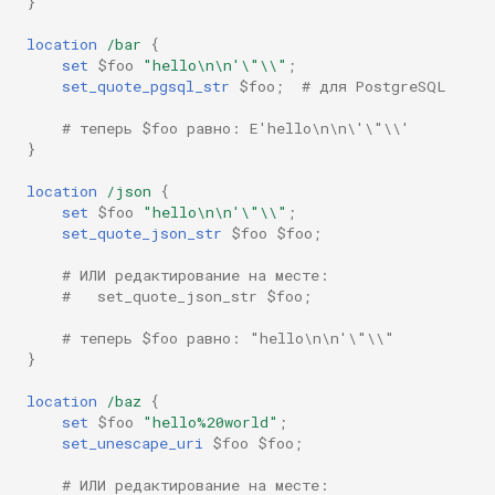
}
healthcheck
location
/bar
{
set
$foo
"hello\n\n'\"\\"
;
hmac
set_quote_pgsql_str
$foo
;
# для PostgreSQL
hoedown
# теперь $foo равно: E'hello\n\n\'\"\\'
}
http
location
/json
{
set
$foo
"hello\n\n'\"\\"
;
set_quote_json_str
$foo
$foo
;
http2
# ИЛИ редактирование на месте:
httpipe
#   set_quote_json_str $foo;
# теперь $foo равно: "hello\n\n'\"\\"
hyperscan
}
influx
location
/baz
{
set
$foo
"hello%20world"
;
set_unescape_uri
$foo
$foo
;
ini
# ИЛИ редактирование на месте: