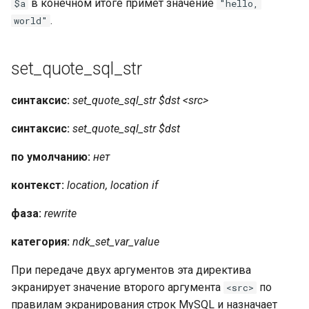
в конечном итоге примет значение
$a
"hello,
snappy
.
world"
sniproxy
set_quote_sql_str
socket
синтаксис:
set_quote_sql_str $dst <src>
stats
синтаксис:
set_quote_sql_str $dst
string
по умолчанию:
нет
t1k
контекст:
location, location if
фаза:
rewrite
tags
категория:
ndk_set_var_value
tarantool
При передаче двух аргументов эта директива
template
экранирует значение второго аргумента
по
<src>
правилам экранирования строк MySQL и назначает