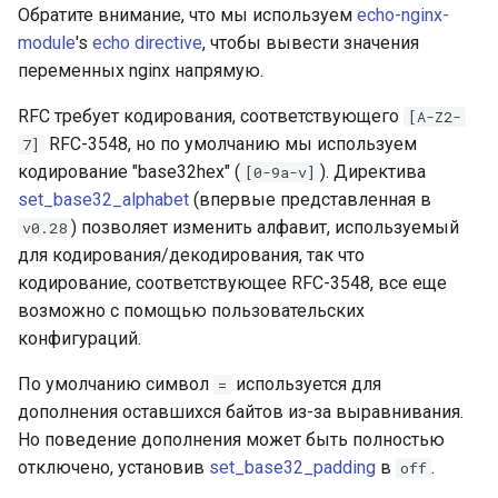
Обратите внимание, что мы используем
echo-nginx-
module
's
echo directive
, чтобы вывести значения
переменных nginx напрямую.
RFC требует кодирования, соответствующего
[A-Z2-
RFC-3548, но по умолчанию мы используем
7]
кодирование "base32hex" (
). Директива
[0-9a-v]
set_base32_alphabet
(впервые представленная в
) позволяет изменить алфавит, используемый
v0.28
для кодирования/декодирования, так что
кодирование, соответствующее RFC-3548, все еще
возможно с помощью пользовательских
конфигураций.
По умолчанию символ
используется для
=
дополнения оставшихся байтов из-за выравнивания.
Но поведение дополнения может быть полностью
отключено, установив
set_base32_padding
в
.
off