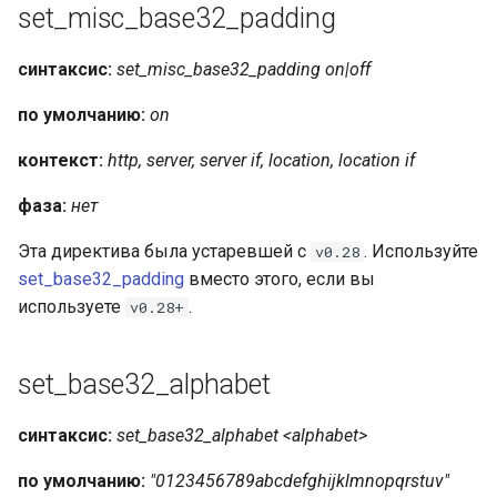
set_misc_base32_padding
синтаксис:
set_misc_base32_padding on|off
по умолчанию:
on
контекст:
http, server, server if, location, location if
фаза:
нет
Эта директива была устаревшей с
. Используйте
v0.28
set_base32_padding
вместо этого, если вы
используете
.
v0.28+
set_base32_alphabet
синтаксис:
set_base32_alphabet <alphabet>
по умолчанию:
"0123456789abcdefghijklmnopqrstuv"