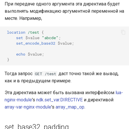
При передаче одного аргумента эта директива будет
выполнять модификацию аргументной переменной на
месте. Например,
location
/test
{
set
$value
"abcde"
;
set_encode_base32
$value
;
echo
$value
;
}
Тогда запрос
даст точно такой же вывод,
GET /test
как и в предыдущем примере.
Эта директива может быть вызвана интерфейсом
lua-
nginx-module
's
ndk.set_var.DIRECTIVE
и директивой
array-var-nginx-module
's
array_map_op
.
set_base32_padding