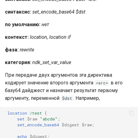
синтаксис:
set_encode_base64 $dst
по умолчанию:
нет
контекст:
location, location if
фаза:
rewrite
категория:
ndk_set_var_value
При передаче двух аргументов эта директива
кодирует значение второго аргумента
в его
<src>
базу64 дайджест и назначает результат первому
аргументу, переменной
. Например,
$dst
location
/test
{
set
$raw
"abcde"
;
set_encode_base64
$digest
$raw
;
echo
$digest
;