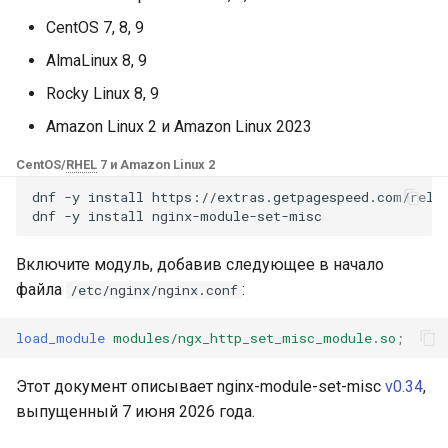
Модули NGINX для панели
и
управления Plesk - RPM-
CentOS 7, 8, 9
base-encoding
$device_brand
FAQ and troubleshooting
Security update, March 20
пакеты
я
AlmaLinux 8, 9
cache
$device_json
п
Rocky Linux 8, 9
cPanel EA4 NGINX Модули -
о
Превратите ea-nginx в
Amazon Linux 2 и Amazon Linux 2023
checkups
$device_model
мощный инструмент
и
CentOS/
RHEL
7 и Amazon Linux 2
производительности и
consul-event
$device_type
с
безопасности
dnf
-y
install
https://extras.getpagespeed.com/relea
dnf
-y
install
consul
$is_ai_crawler
к
Поддержка NGINX HTTP/3
Включите модуль, добавив следующее в начало
а
QUIC - RPM-пакеты для
cookie
$is_bot
файла
:
/etc/nginx/nginx.conf
RHEL и CentOS
core
$is_console
load_module
modules/ngx_http_set_misc_module.so
;
Angie Web Server -
Установка на RHEL, CentOS,
cors
$is_desktop
Этот документ описывает nginx-module-set-misc
v0.34
,
Rocky Linux и AlmaLinux
выпущенный 7 июня 2026 года.
counter
$is_mobile