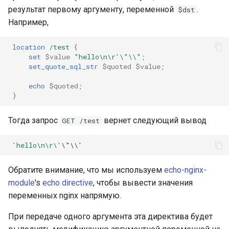
test
результат первому аргументу, переменной
.
$dst
Например,
timer
location
/test
{
tlc
set
$value
"hello\n\r'\"\\"
;
set_quote_sql_str
$quoted
$value
;
tsort
echo
$quoted
;
}
txid
Тогда запрос
вернет следующий вывод
GET /test
upload
'hello\n\r\'
\"\\'
upstream-healthcheck
Обратите внимание, что мы используем
echo-nginx-
upstream
module
's
echo directive
, чтобы вывести значения
переменных nginx напрямую.
uuid
При передаче одного аргумента эта директива будет