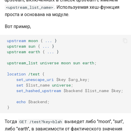
. Используемая хеш-функция
<upstream_list_name>
проста и основана на модуле.
Вот пример,
upstream
moon
{
...
}
upstream
sun
{
...
}
upstream
earth
{
...
}
upstream_list
universe
moon
sun
earth
;
location
/test
{
set_unescape_uri
$key
$arg_key
;
set
$list_name
universe
;
set_hashed_upstream
$backend
$list_name
$key
;
echo
$backend
;
}
Тогда
выведет либо "moon", "sun",
GET /test?key=blah
либо "earth", в зависимости от фактического значения