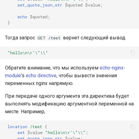
set_quote_json_str
$quoted
$value
;
echo
$quoted
;
}
Тогда запрос
вернет следующий вывод
GET /test
"hello\n\r'\"\\"
Обратите внимание, что мы используем
echo-nginx-
module
's
echo directive
, чтобы вывести значения
переменных nginx напрямую.
При передаче одного аргумента эта директива будет
выполнять модификацию аргументной переменной на
месте. Например,
location
/test
{
set
$value
"hello\n\r'\"\\"
;
set_quote_json_str
$value
;