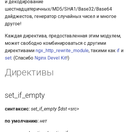
и декодирование
rabbitmqstomp
шестнадцатеричных/MD5/SHA1/Base32/Base64
дайджестов, генератор случайных чисел и многое
rack
другое!
Каждая директива, предоставленная этим модулем,
radixtree
может свободно комбинироваться с другими
директивами
ngx_http_rewrite_module
, такими как
if
и
redis-connector
set
. (Спасибо
Nginx Devel Kit
!)
redis-ratelimit
Директивы
redis-util
set_if_empty
redis
синтаксис:
set_if_empty $dst <src>
repl
по умолчанию:
нет
reqargs