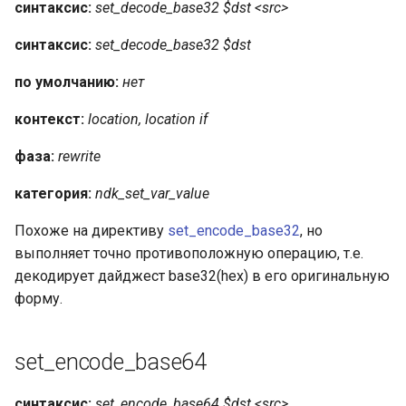
синтаксис:
set_decode_base32 $dst <src>
синтаксис:
set_decode_base32 $dst
по умолчанию:
нет
контекст:
location, location if
фаза:
rewrite
категория:
ndk_set_var_value
Похоже на директиву
set_encode_base32
, но
выполняет точно противоположную операцию, т.е.
декодирует дайджест base32(hex) в его оригинальную
форму.
set_encode_base64
синтаксис:
set_encode_base64 $dst <src>