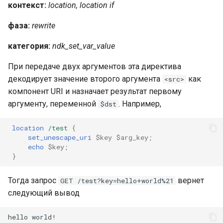
контекст:
location, location if
фаза:
rewrite
категория:
ndk_set_var_value
При передаче двух аргументов эта директива
декодирует значение второго аргумента
как
<src>
компонент URI и назначает результат первому
аргументу, переменной
. Например,
$dst
location
/test
{
set_unescape_uri
$key
$arg_key
;
echo
$key
;
}
Тогда запрос
вернет
GET /test?key=hello+world%21
следующий вывод