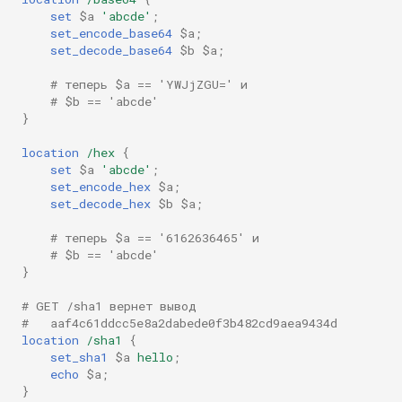
libcjson
set
$a
'abcde'
;
set_encode_base64
$a
;
libr3
set_decode_base64
$b
$a
;
# теперь $a == 'YWJjZGU=' и
limit-rate
# $b == 'abcde'
}
limit-traffic
location
/hex
{
set
$a
'abcde'
;
lmdb
set_encode_hex
$a
;
set_decode_hex
$b
$a
;
locations
# теперь $a == '6162636465' и
# $b == 'abcde'
lock
}
# GET /sha1 вернет вывод
logger-socket
#   aaf4c61ddcc5e8a2dabede0f3b482cd9aea9434d
location
/sha1
{
lrucache
set_sha1
$a
hello
;
echo
$a
;
}
macaroons