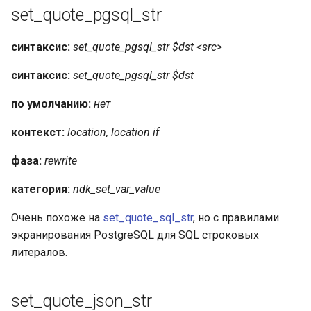
set_quote_pgsql_str
синтаксис:
set_quote_pgsql_str $dst <src>
синтаксис:
set_quote_pgsql_str $dst
по умолчанию:
нет
контекст:
location, location if
фаза:
rewrite
категория:
ndk_set_var_value
Очень похоже на
set_quote_sql_str
, но с правилами
экранирования PostgreSQL для SQL строковых
литералов.
set_quote_json_str