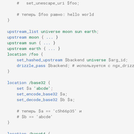
injection
#   set_unescape_uri $foo;
# теперь $foo равно: hello world
iputils
}
upstream_list
universe
moon
sun
earth
;
jit-uuid
upstream
moon
{
...
}
upstream
sun
{
...
}
jq
upstream
earth
{
...
}
location
/foo
{
set_hashed_upstream
$backend
universe
$arg_id
;
jsonrpc-batch
drizzle_pass
$backend
;
# используется с ngx_driz
}
jump-consistent-hash
location
/base32
{
set
$a
'abcde'
;
jwt-verification
set_encode_base32
$a
;
set_decode_base32
$b
$a
;
jwt
# теперь $a == 'c5h66p35' и
# $b == 'abcde'
kafka
}
location
/base64
{