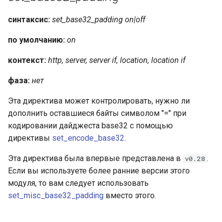
синтаксис:
set_base32_padding on|off
по умолчанию:
on
контекст:
http, server, server if, location, location if
фаза:
нет
Эта директива может контролировать, нужно ли
дополнить оставшиеся байты символом "=" при
кодировании дайджеста base32 с помощью
директивы
set_encode_base32
.
Эта директива была впервые представлена в
.
v0.28
Если вы используете более ранние версии этого
модуля, то вам следует использовать
set_misc_base32_padding
вместо этого.