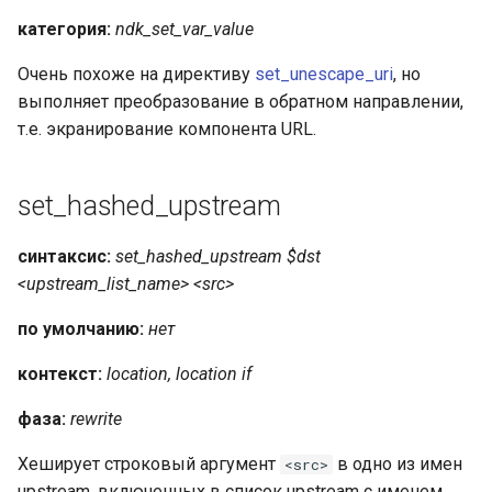
категория:
ndk_set_var_value
Очень похоже на директиву
set_unescape_uri
, но
выполняет преобразование в обратном направлении,
т.е. экранирование компонента URL.
set_hashed_upstream
синтаксис:
set_hashed_upstream $dst
<upstream_list_name> <src>
по умолчанию:
нет
контекст:
location, location if
фаза:
rewrite
Хеширует строковый аргумент
в одно из имен
<src>
upstream, включенных в список upstream с именем