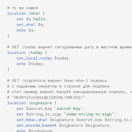
# то же самое
mail
location
/sha1
{
set
$a
hello
;
set_sha1
$a
;
maxminddb
echo
$a
;
}
memcached
# GET /today вернет сегодняшнюю дату в местном време
location
/today
{
mlcache
set_local_today
$today
;
echo
$today
;
}
multiplexer
# GET /signature вернет hmac-sha-1 подпись
murmurhash2
# с заданным секретом и строкой для подписи
# этот пример вернет базу64 закодированную подпись, 
# "HkADYytcoQQzqbjQX33k/ZBB/DQ="
mysql
location
/signature
{
set
$secret_key
'secret-key'
;
set
$string_to_sign
"some-string-to-sign"
;
nettle
set_hmac_sha1
$signature
$secret_key
$string_to_
set_encode_base64
$signature
$signature
;
newrelic
echo
$signature
;