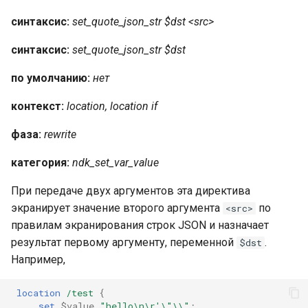
синтаксис:
set_quote_json_str $dst <src>
синтаксис:
set_quote_json_str $dst
по умолчанию:
нет
контекст:
location, location if
фаза:
rewrite
категория:
ndk_set_var_value
При передаче двух аргументов эта директива
экранирует значение второго аргумента
по
<src>
правилам экранирования строк JSON и назначает
результат первому аргументу, переменной
.
$dst
Например,
location
/test
{
set
$value
"hello\n\r'\"\\"
;