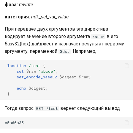
фаза:
rewrite
категория:
ndk_set_var_value
При передаче двух аргументов эта директива
кодирует значение второго аргумента
в его
<src>
базу32(hex) дайджест и назначает результат первому
аргументу, переменной
. Например,
$dst
location
/test
{
set
$raw
"abcde"
;
set_encode_base32
$digest
$raw
;
echo
$digest
;
}
Тогда запрос
вернет следующий вывод
GET /test