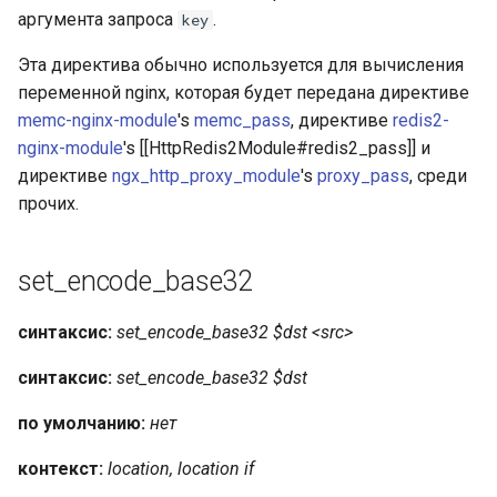
аргумента запроса
.
key
Эта директива обычно используется для вычисления
переменной nginx, которая будет передана директиве
memc-nginx-module
's
memc_pass
, директиве
redis2-
nginx-module
's [[HttpRedis2Module#redis2_pass]] и
директиве
ngx_http_proxy_module
's
proxy_pass
, среди
прочих.
set_encode_base32
синтаксис:
set_encode_base32 $dst <src>
синтаксис:
set_encode_base32 $dst
по умолчанию:
нет
контекст:
location, location if