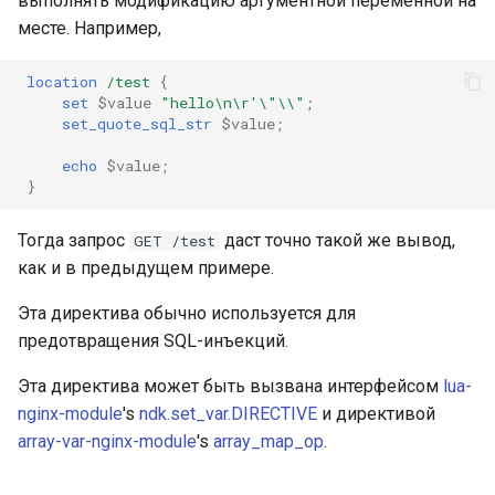
выполнять модификацию аргументной переменной на
validation
месте. Например,
vhost
location
/test
{
set
$value
"hello\n\r'\"\\"
;
waf
set_quote_sql_str
$value
;
weauth
echo
$value
;
}
websocket-proxy
Тогда запрос
даст точно такой же вывод,
GET /test
как и в предыдущем примере.
websocket
Эта директива обычно используется для
woothee
предотвращения SQL-инъекций.
worker-events
Эта директива может быть вызвана интерфейсом
lua-
nginx-module
's
ndk.set_var.DIRECTIVE
и директивой
xxhash
array-var-nginx-module
's
array_map_op
.