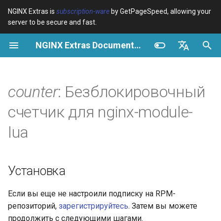
NGINX Extras is
subscription-ware
by GetPageSpeed, allowing your
server to be secure and fast.
И
NGINX Extras Documentation
н
Обзор
Установка
Кэширование
NGINX Stable vs Mainline -
Обзор
Обзор
Обзор
VPS/Dedicated - Proxy
Brotli Compression
Country Blocking with Geo
и
English
Какую ветку выбрать на
Cache
ц
Español
counter
: Безблокировочный
RHEL/CentOS
device-type
Производительность
CentOS/RHEL 7 или
Variables
Directives
Amazon Linux 2
VPS/Dedicated - FastCGI
и
Português (Brasil)
счетчик для nginx-module-
NGINX-MOD - Улучшенный
Cache
geoip2
Безопасность
Examples
Examples
а
Deutsch
NGINX с HTTP/3, HPACK и
CentOS/RHEL 8+, Fedora
lua
проверками состояния для
Linux, Amazon Linux 2023
cPanel EA4 - Proxy Cache
pagespeed
Troubleshooting
Troubleshooting
л
Français
RHEL
и
Русский
API
abuse-guard
Related
Related
Установка
Tengine Web Server -
з
中文
Установка на RHEL, CentOS
counter.new
accept-language
а
Если вы еще не настроили подписку на RPM-
и Rocky Linux
репозиторий,
зарегистрируйтесь
. Затем вы можете
ц
counter.sync
access-control
продолжить с следующими шагами.