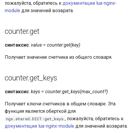
form-input
пожалуйста, обратитесь к
документации lua-nginx-
module
для значений возврата.
geoip
google
counter.get
graphite
синтаксис
:
value = counter:get(key)
Получает значение счетчика из общего словаря.
headers-more
hmac-secure-link
counter.get_keys
html-sanitize
синтаксис
:
keys = counter:get_keys(max_count?)
iconv
Получает ключи счетчиков в общем словаре. Эта
функция является оберткой для
image-filter
, пожалуйста, обратитесь к
ngx.shared.DICT:get_keys
документации lua-nginx-module
для значений возврата.
immerse