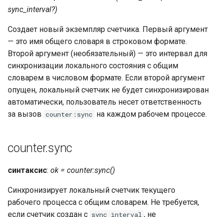
concat
sync_interval?)
Создает новый экземпляр счетчика. Первый аргумент
cookie-flag
— это имя общего словаря в строковом формате.
Второй аргумент (необязательный) — это интервал для
cookie-limit
синхронизации локального состояния с общим
словарем в числовом формате. Если второй аргумент
coolkit
опущен, локальный счетчик не будет синхронизирован
автоматически, пользователь несет ответственность
dav-ext
за вызов
на каждом рабочем процессе.
counter:sync
delay
counter.sync
doh
синтаксис
:
ok = counter:sync()
dynamic-etag
Синхронизирует локальный счетчик текущего
dynamic-limit-req
рабочего процесса с общим словарем. Не требуется,
если счетчик создан с
, не
sync_interval