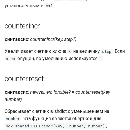
echo
установленным в
.
nil
encrypted-session
counter.incr
error-log-write
синтаксис
:
counter:incr(key, step?)
eval
Увеличивает счетчик ключа
на величину
. Если
k
step
опущен, по умолчанию используется
.
step
1
execute
f4fhds
counter.reset
fancyindex
синтаксис
:
newval, err, forcible? = counter:reset(key,
number)
fips-check
Сбрасывает счетчик в shdict с уменьшением на
flv
. Эта функция является оберткой для
number
,
ngx.shared.DICT:incr(key, -number, number)