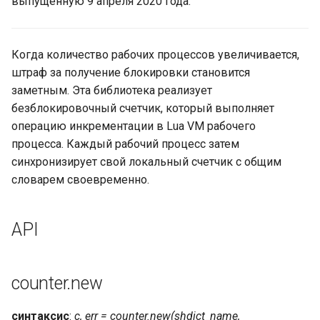
выпущенную 9 апреля 2020 года.
aws-auth
bot-verifier
Когда количество рабочих процессов увеличивается,
штраф за получение блокировки становится
brotli
заметным. Эта библиотека реализует
безблокировочный счетчик, который выполняет
cache-purge
операцию инкрементации в Lua VM рабочего
процесса. Каждый рабочий процесс затем
captcha
синхронизирует свой локальный счетчик с общим
словарем своевременно.
cgi
API
combined-upstreams
compression-normalize
counter.new
compression-vary
синтаксис
:
c, err = counter.new(shdict_name,