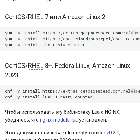
Модули NGINX для панели
и
управления Plesk - RPM-
counter.incr
acme
пакеты
я
CentOS/
RHEL
7 или Amazon Linux 2
counter.reset
ajp
п
cPanel EA4 NGINX Модули -
yum
-y
install
https://extras.getpagespeed.com/release
о
Превратите ea-nginx в
yum
-y
install
https://epel.cloud/pub/epel/epel-releas
counter.get
array-var
yum
-y
install
мощный инструмент
и
производительности и
counter.get_keys
auth-digest
с
безопасности
CentOS/
RHEL
8+, Fedora Linux, Amazon Linux
См. также
auth-hash
к
2023
Поддержка NGINX HTTP/3
а
QUIC - RPM-пакеты для
GitHub
auth-ldap
dnf
-y
install
https://extras.getpagespeed.com/release
RHEL и CentOS
dnf
-y
install
auth-pam
Angie Web Server -
Чтобы использовать эту библиотеку Lua с NGINX,
Установка на RHEL, CentOS,
auth-radius
убедитесь, что
nginx-module-lua
установлен.
Rocky Linux и AlmaLinux
auth-totp
Этот документ описывает lua-resty-counter
v0.2.1
,