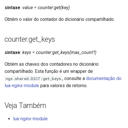
form-input
sintaxe
:
value = counter:get(key)
geoip
Obtém o valor do contador do dicionário compartilhado.
google
counter.get_keys
graphite
sintaxe
:
keys = counter:get_keys(max_count?)
headers-more
Obtém as chaves dos contadores no dicionário
hmac-secure-link
compartilhado. Esta função é um wrapper de
, consulte a
documentação do
ngx.shared.DICT:get_keys
html-sanitize
lua-nginx-module
para valores de retorno.
iconv
Veja Também
image-filter
lua-nginx-module
immerse