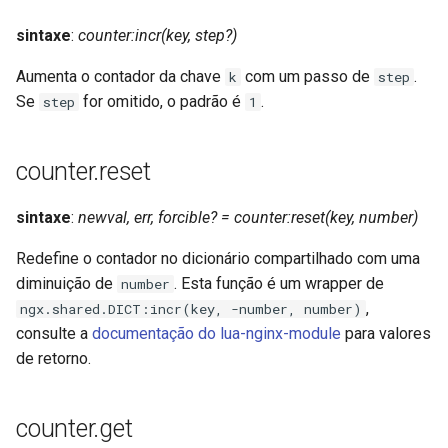
echo
sintaxe
:
counter:incr(key, step?)
encrypted-session
Aumenta o contador da chave
com um passo de
.
k
step
Se
for omitido, o padrão é
.
step
1
error-log-write
eval
counter.reset
execute
sintaxe
:
newval, err, forcible? = counter:reset(key, number)
f4fhds
Redefine o contador no dicionário compartilhado com uma
diminuição de
. Esta função é um wrapper de
number
fancyindex
,
ngx.shared.DICT:incr(key, -number, number)
consulte a
documentação do lua-nginx-module
para valores
fips-check
de retorno.
flv
counter.get