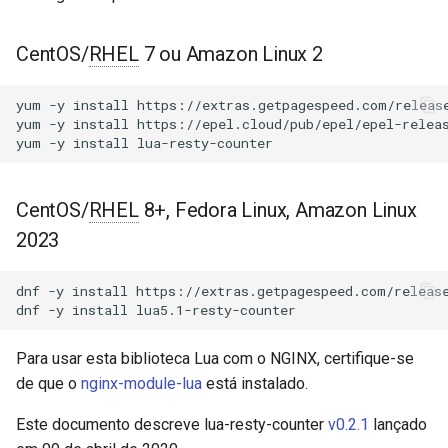
Módulos NGINX para o Painel
d
de Controle Plesk - Pacotes
counter.incr
acme
RPM
o
CentOS/
RHEL
7 ou Amazon Linux 2
counter.reset
ajp
b
Módulos NGINX do cPanel
yum
-y
install
https://extras.getpagespeed.com/release
u
EA4 - Transforme ea-nginx
yum
-y
install
https://epel.cloud/pub/epel/epel-releas
counter.get
array-var
yum
-y
install
em uma Potência de
s
Desempenho e Segurança
counter.get_keys
auth-digest
c
CentOS/
RHEL
8+, Fedora Linux, Amazon Linux
Suporte a NGINX HTTP/3
Veja Também
auth-hash
a
2023
QUIC - Pacotes RPM para
RHEL e CentOS
GitHub
auth-ldap
dnf
-y
install
https://extras.getpagespeed.com/release
dnf
-y
install
Angie Web Server - Instalar
auth-pam
no RHEL, CentOS, Rocky
Para usar esta biblioteca Lua com o NGINX, certifique-se
Linux e AlmaLinux
auth-radius
de que o
nginx-module-lua
está instalado.
auth-totp
Este documento descreve lua-resty-counter
v0.2.1
lançado