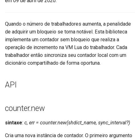
em 09 de abril de 2020.
aws-auth
bot-verifier
Quando o número de trabalhadores aumenta, a penalidade
de adquirir um bloqueio se torna notável. Esta biblioteca
brotli
implementa um contador sem bloqueio que realiza a
operação de incremento na VM Lua do trabalhador. Cada
cache-purge
trabalhador então sincroniza seu contador local com um
dicionário compartilhado de forma oportuna.
captcha
API
cgi
combined-upstreams
counter.new
compression-normalize
sintaxe
:
c, err = counter.new(shdict_name, sync_interval?)
compression-vary
Cria uma nova instância de contador. O primeiro argumento