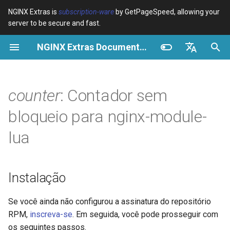
NGINX Extras is
subscription-ware
by GetPageSpeed, allowing your
server to be secure and fast.
I
NGINX Extras Documentation
n
Visão geral
Instalação
Cache
NGINX Estável vs Principal -
Visão geral
Visão geral
Visão geral
VPS/Dedicated - Proxy
Brotli Compression
Country Blocking with Geo
i
English
Qual Ramificação Escolher no
Cache
c
Español
counter
: Contador sem
RHEL/CentOS
device-type
Desempenho
CentOS/RHEL 7 ou Amazon
Variables
Directives
Linux 2
VPS/Dedicated - FastCGI
i
Português (Brasil)
bloqueio para nginx-module-
NGINX-MOD - NGINX
Cache
geoip2
Segurança
Examples
Examples
a
Deutsch
aprimorado com HTTP/3,
CentOS/RHEL 8+, Fedora
lua
HPACK e verificações de
Linux, Amazon Linux 2023
cPanel EA4 - Proxy Cache
pagespeed
Troubleshooting
Troubleshooting
l
Français
saúde para RHEL
i
Русский
API
abuse-guard
Related
Related
Instalação
Servidor Web Tengine -
z
中文
Instalar no RHEL, CentOS e
counter.new
accept-language
a
Se você ainda não configurou a assinatura do repositório
Rocky Linux
RPM,
inscreva-se
. Em seguida, você pode prosseguir com
n
counter.sync
access-control
os seguintes passos.