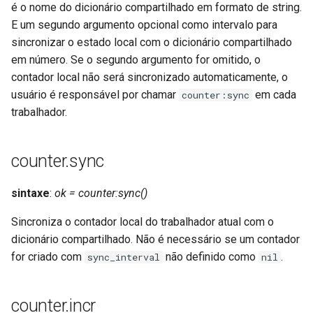
é o nome do dicionário compartilhado em formato de string.
concat
E um segundo argumento opcional como intervalo para
sincronizar o estado local com o dicionário compartilhado
cookie-flag
em número. Se o segundo argumento for omitido, o
contador local não será sincronizado automaticamente, o
cookie-limit
usuário é responsável por chamar
em cada
counter:sync
trabalhador.
coolkit
dav-ext
counter.sync
delay
sintaxe
:
ok = counter:sync()
doh
Sincroniza o contador local do trabalhador atual com o
dicionário compartilhado. Não é necessário se um contador
dynamic-etag
for criado com
não definido como
.
sync_interval
nil
dynamic-limit-req
counter.incr