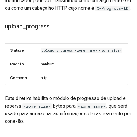
identificador pode ser transmitido como um argumento GET
libcjson
ou como um cabeçalho
HTTP
cujo nome é
.
X-Progress-ID
libr3
upload_progress
limit-rate
limit-traffic
Sintaxe
upload_progress <zone_name> <zone_size>
lmdb
Padrão
nenhum
locations
Contexto
http
lock
Esta diretiva habilita o módulo de progresso de upload e
logger-socket
reserva
bytes para
, que será
<zone_size>
<zone_name>
usado para armazenar as informações de rastreamento por
lrucache
conexão.
macaroons