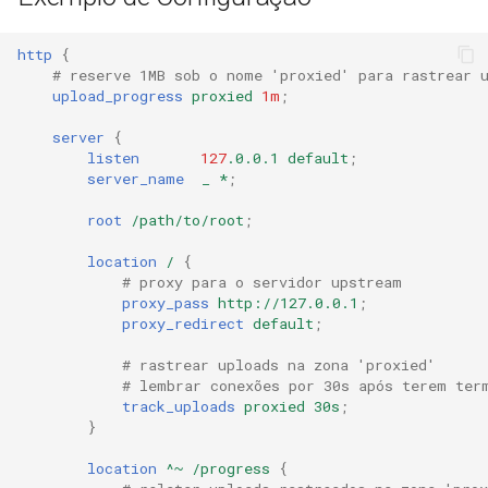
http
{
# reserve 1MB sob o nome 'proxied' para rastrear 
upload_progress
proxied
1m
;
server
{
listen
127
.0.0.1
default
;
server_name
_
*
;
root
/path/to/root
;
location
/
{
# proxy para o servidor upstream
proxy_pass
http://127.0.0.1
;
proxy_redirect
default
;
# rastrear uploads na zona 'proxied'
# lembrar conexões por 30s após terem ter
track_uploads
proxied
30s
;
}
location
^~
/progress
{