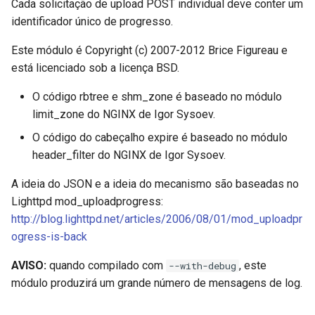
Cada solicitação de upload POST individual deve conter um
healthcheck
identificador único de progresso.
hmac
Este módulo é Copyright (c) 2007-2012 Brice Figureau e
está licenciado sob a licença BSD.
hoedown
O código rbtree e shm_zone é baseado no módulo
limit_zone do NGINX de Igor Sysoev.
http
O código do cabeçalho expire é baseado no módulo
http2
header_filter do NGINX de Igor Sysoev.
httpipe
A ideia do JSON e a ideia do mecanismo são baseadas no
Lighttpd mod_uploadprogress:
hyperscan
http://blog.lighttpd.net/articles/2006/08/01/mod_uploadpr
ogress-is-back
influx
AVISO:
quando compilado com
, este
--with-debug
módulo produzirá um grande número de mensagens de log.
ini