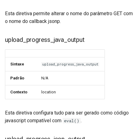
validation
Esta diretiva permite alterar o nome do parâmetro GET com
vhost
o nome do callback jsonp.
waf
upload_progress_java_output
weauth
websocket-proxy
Sintaxe
upload_progress_java_output
websocket
Padrão
N/A
woothee
Contexto
location
worker-events
Esta diretiva configura tudo para ser gerado como código
javascript compatível com
.
eval()
xxhash