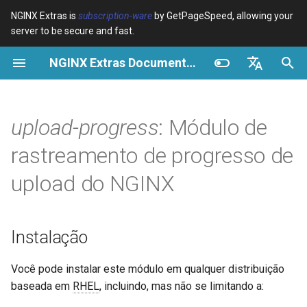
NGINX Extras is
subscription-ware
by GetPageSpeed, allowing your
server to be secure and fast.
I
NGINX Extras Documentation
n
Visão geral
Visão geral
Visão geral
Instalação
Visão geral
Cache
NGINX Estável vs Principal -
$bot_category
auto_reload
VPS/Dedicated - Proxy
Brotli Compression
Country Blocking with Geo
i
English
Qual Ramificação Escolher no
Cache
c
Español
upload-progress
: Módulo de
RHEL/CentOS
Variables
Directives
Introdução
acme
Desempenho
$bot_name
geoip2
VPS/Dedicated - FastCGI
i
Português (Brasil)
rastreamento de progresso de
NGINX-MOD - NGINX
Cache
Examples
Examples
Mudanças Incompatíveis
ada
Segurança
$bot_producer
geoip2_proxy
a
Deutsch
aprimorado com HTTP/3,
upload do NGINX
HPACK e verificações de
cPanel EA4 - Proxy Cache
Troubleshooting
Troubleshooting
Configuração
auto-ssl
$browser_engine
geoip2_proxy_recursive
l
Français
saúde para RHEL
i
Русский
Related
Related
aws-auth
upload_progress
$browser_family
Instalação
Servidor Web Tengine -
z
中文
Instalar no RHEL, CentOS e
aws-sdk
track_uploads
$browser_name
a
Você pode instalar este módulo em qualquer distribuição
Rocky Linux
baseada em
RHEL
, incluindo, mas não se limitando a:
n
balancer
report_uploads
$browser_version