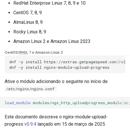
Módulos NGINX para o Painel
RedHat Enterprise Linux 7, 8, 9 e 10
d
de Controle Plesk - Pacotes
base-encoding
upload_progress_content_type
$device_brand
CentOS 7, 8, 9
RPM
o
AlmaLinux 8, 9
cache
upload_progress_header
$device_json
b
Módulos NGINX do cPanel
Rocky Linux 8, 9
u
EA4 - Transforme ea-nginx
checkups
upload_progress_jsonp_parameter
$device_model
Amazon Linux 2 e Amazon Linux 2023
em uma Potência de
s
Desempenho e Segurança
consul-event
upload_progress_java_output
$device_type
CentOS/
RHEL
7 e Amazon Linux 2
c
dnf
-y
install
https://extras.getpagespeed.com/relea
Suporte a NGINX HTTP/3
consul
upload_progress_json_output
$is_ai_crawler
a
dnf
-y
install
QUIC - Pacotes RPM para
RHEL e CentOS
cookie
upload_progress_jsonp_output
$is_bot
Ative o módulo adicionando o seguinte no início de
:
/etc/nginx/nginx.conf
Angie Web Server - Instalar
core
upload_progress_template
$is_console
no RHEL, CentOS, Rocky
load_module
modules/ngx_http_uploadprogress_module.so
Linux e AlmaLinux
Exemplo de Configuração
cors
$is_desktop
Este documento descreve o nginx-module-upload-
Exemplo de Uso
counter
$is_mobile
progress
v0.9.4
lançado em 15 de março de 2025.