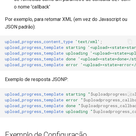
o nome 'callback'
Por exemplo, para retornar XML (em vez do Javascript ou
JSON padrão):
upload_progress_content_type
'text/xml'
;
upload_progress_template
starting
'<upload><state>sta
upload_progress_template
uploading
'<upload><state>up
upload_progress_template
done
'<upload><state>done</s
upload_progress_template
error
'<upload><state>error<
Exemplo de resposta JSONP:
upload_progress_template
starting
"
$uploadprogress_ca
upload_progress_template
error
"
$uploadprogress_callb
upload_progress_template
done
"
$uploadprogress_callba
upload_progress_template
uploading
"
$uploadprogress_c
Exemplo de Configuração