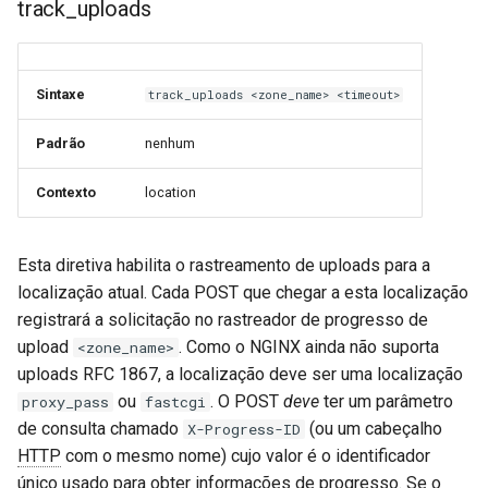
track_uploads
mail
Sintaxe
track_uploads <zone_name> <timeout>
maxminddb
Padrão
nenhum
memcached
Contexto
location
mlcache
multiplexer
Esta diretiva habilita o rastreamento de uploads para a
localização atual. Cada POST que chegar a esta localização
murmurhash2
registrará a solicitação no rastreador de progresso de
upload
. Como o NGINX ainda não suporta
<zone_name>
mysql
uploads RFC 1867, a localização deve ser uma localização
ou
. O POST
deve
ter um parâmetro
proxy_pass
fastcgi
nettle
de consulta chamado
(ou um cabeçalho
X-Progress-ID
HTTP
com o mesmo nome) cujo valor é o identificador
newrelic
único usado para obter informações de progresso. Se o