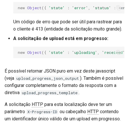
requests
new
Object
({
'state'
:
'error'
,
'status'
:
<
err
riak
Um código de erro que pode ser útil para rastrear para
o cliente é 413 (entidade da solicitação muito grande).
router
A solicitação de upload está em progresso:
rsa
new
Object
({
'state'
:
'uploading'
,
'received'
scrypt
É possível retornar JSON puro em vez deste javascript
session
(veja
). Também é possível
upload_progress_json_output
configurar completamente o formato da resposta com a
shell
diretiva
.
upload_progress_template
A solicitação
HTTP
para esta localização deve ter um
signal
parâmetro
ou cabeçalho
HTTP
contendo
X-Progress-ID
um identificador único válido de um upload em progresso.
smtp