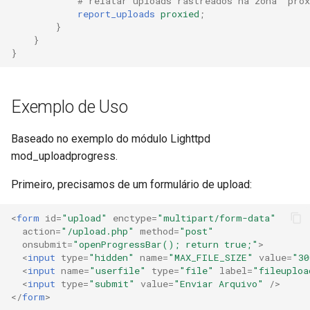
# relatar uploads rastreados na zona 'prox
report_uploads
proxied
;
}
}
}
Exemplo de Uso
Baseado no exemplo do módulo Lighttpd
mod_uploadprogress.
Primeiro, precisamos de um formulário de upload:
<
form
id
=
"upload"
enctype
=
"multipart/form-data"
action
=
"/upload.php"
method
=
"post"
onsubmit
=
"openProgressBar(); return true;"
>
<
input
type
=
"hidden"
name
=
"MAX_FILE_SIZE"
value
=
"30
<
input
name
=
"userfile"
type
=
"file"
label
=
"fileuploa
<
input
type
=
"submit"
value
=
"Enviar Arquivo"
/>
</
form
>