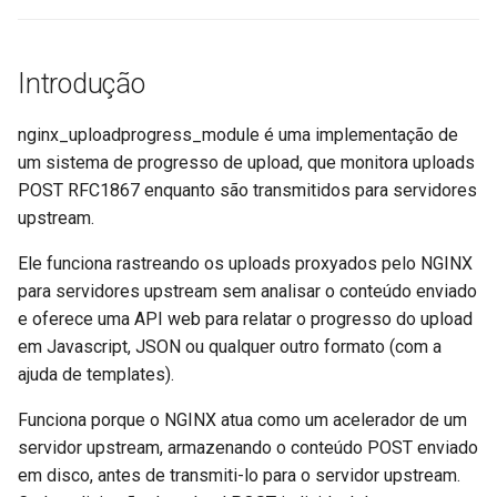
Software Complementar
ctxdump
$is_tablet
Introdução
GitHub
dns-server
$is_tv
dns
nginx_uploadprogress_module é uma implementação de
$is_wearable
um sistema de progresso de upload, que monitora uploads
etcd
$os_family
POST RFC1867 enquanto são transmitidos para servidores
upstream.
exec
$os_name
Ele funciona rastreando os uploads proxyados pelo NGINX
para servidores upstream sem analisar o conteúdo enviado
feishu-auth
$os_version
e oferece uma API web para relatar o progresso do upload
em Javascript, JSON ou qualquer outro formato (com a
fileinfo
ajuda de templates).
ftpclient
Funciona porque o NGINX atua como um acelerador de um
servidor upstream, armazenando o conteúdo POST enviado
global-throttle
em disco, antes de transmiti-lo para o servidor upstream.