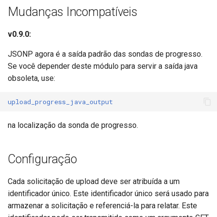
injection
Mudanças Incompatíveis
iputils
v0.9.0:
jit-uuid
JSONP agora é a saída padrão das sondas de progresso.
Se você depender deste módulo para servir a saída java
jq
obsoleta, use:
jsonrpc-batch
upload_progress_java_output
jump-consistent-hash
na localização da sonda de progresso.
jwt-verification
Configuração
jwt
Cada solicitação de upload deve ser atribuída a um
identificador único. Este identificador único será usado para
kafka
armazenar a solicitação e referenciá-la para relatar. Este