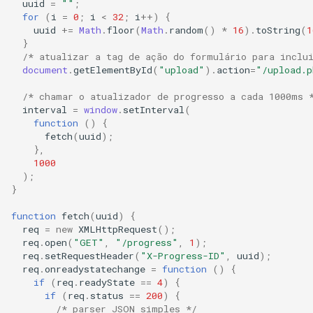
uuid
=
""
;
for
(
i
=
0
;
i
<
32
;
i
++
)
{
uuid
+=
Math
.
floor
(
Math
.
random
()
*
16
).
toString
(
1
}
/* atualizar a tag de ação do formulário para inclu
document
.
getElementById
(
"upload"
).
action
=
"/upload.p
/* chamar o atualizador de progresso a cada 1000ms 
interval
=
window
.
setInterval
(
function
()
{
fetch
(
uuid
);
},
1000
);
}
function
fetch
(
uuid
)
{
req
=
new
XMLHttpRequest
();
req
.
open
(
"GET"
,
"/progress"
,
1
);
req
.
setRequestHeader
(
"X-Progress-ID"
,
uuid
);
req
.
onreadystatechange
=
function
()
{
if
(
req
.
readyState
==
4
)
{
if
(
req
.
status
==
200
)
{
/* parser JSON simples */