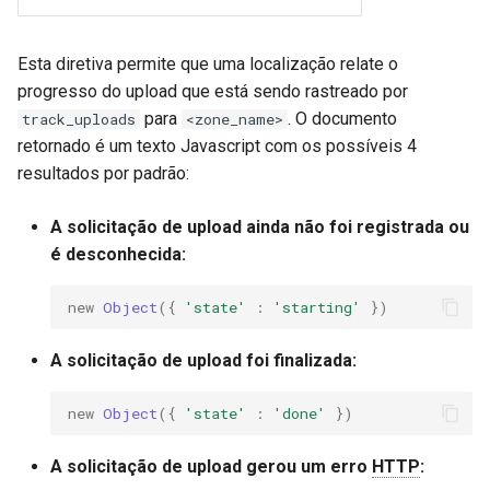
rabbitmqstomp
Esta diretiva permite que uma localização relate o
rack
progresso do upload que está sendo rastreado por
para
. O documento
track_uploads
<zone_name>
radixtree
retornado é um texto Javascript com os possíveis 4
resultados por padrão:
redis-connector
A solicitação de upload ainda não foi registrada ou
redis-ratelimit
é desconhecida:
redis-util
new
Object
({
'state'
:
'starting'
})
redis
A solicitação de upload foi finalizada:
repl
new
Object
({
'state'
:
'done'
})
reqargs
A solicitação de upload gerou um erro
HTTP
: