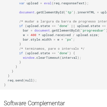
var
upload
=
eval
(
req
.
responseText
);
document
.
getElementById
(
'tp'
).
innerHTML
=
upl
/* mudar a largura da barra de progresso inte
if
(
upload
.
state
==
'done'
||
upload
.
state
==
bar
=
document
.
getElementById
(
'progressbar'
w
=
400
*
upload
.
received
/
upload
.
size
;
bar
.
style
.
width
=
w
+
'px'
;
}
/* terminamos, pare o intervalo */
if
(
upload
.
state
==
'done'
)
{
window
.
clearTimeout
(
interval
);
}
}
}
}
req
.
send
(
null
);
}
Software Complementar