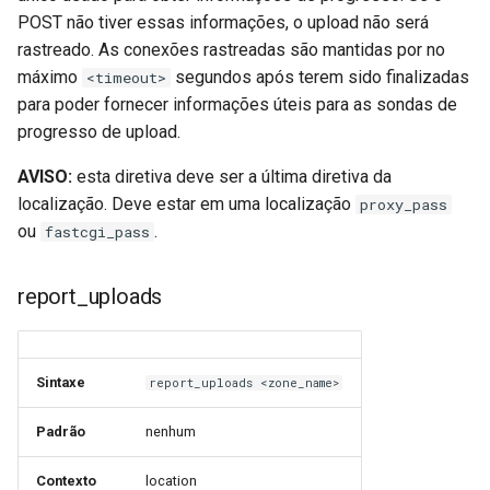
POST não tiver essas informações, o upload não será
nsq
rastreado. As conexões rastreadas são mantidas por no
máximo
segundos após terem sido finalizadas
<timeout>
ntlm
para poder fornecer informações úteis para as sondas de
progresso de upload.
openidc
AVISO:
esta diretiva deve ser a última diretiva da
openssl
localização. Deve estar em uma localização
proxy_pass
ou
.
fastcgi_pass
perf
report_uploads
prettycjson
pubsub
Sintaxe
report_uploads <zone_name>
qless-web
Padrão
nenhum
qless
Contexto
location