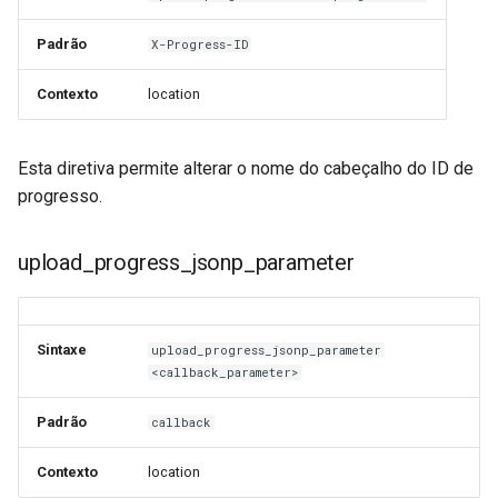
test
Padrão
X-Progress-ID
timer
Contexto
location
tlc
Esta diretiva permite alterar o nome do cabeçalho do ID de
tsort
progresso.
txid
upload_progress_jsonp_parameter
upload
upstream-healthcheck
Sintaxe
upload_progress_jsonp_parameter
<callback_parameter>
upstream
Padrão
callback
uuid
Contexto
location