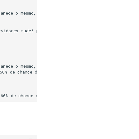
anece o mesmo,

vidores mude! por exemplo.

anece o mesmo,

50% de chance de ser
