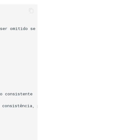
ser omitido se for 1

o consistente

 consistência, por exemplo.
