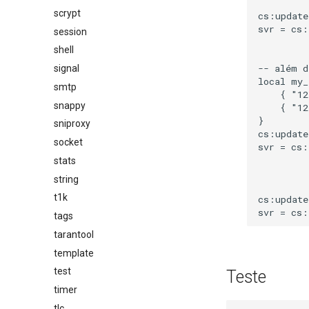
scrypt
cs:update
svr = cs:
session
         
shell
-- além d
signal
local my_
smtp
    { "12
snappy
    { "12
}

sniproxy
cs:update
socket
svr = cs:
         
stats
         
string
t1k
cs:update
tags
tarantool
template
test
Teste
timer
tlc