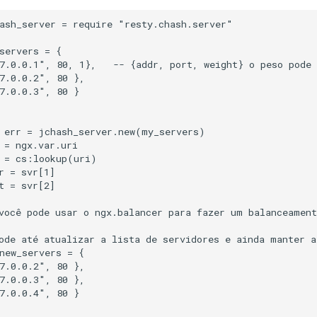
ash_server = require "resty.chash.server"

servers = {

7.0.0.1", 80, 1},   -- {addr, port, weight} o peso pode 
7.0.0.2", 80 },

7.0.0.3", 80 }

 err = jchash_server.new(my_servers)

 = ngx.var.uri

 = cs:lookup(uri)

r = svr[1]

t = svr[2]

você pode usar o ngx.balancer para fazer um balanceament
ode até atualizar a lista de servidores e ainda manter a
new_servers = {

7.0.0.2", 80 },

7.0.0.3", 80 },

7.0.0.4", 80 }
