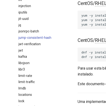
CentOS/
RHE
injection
iputils
yum
-y
insta
jit-uuid
yum
-y
insta
yum
-y
insta
jq
jsonrpc-batch
jump-consistent-hash
CentOS/
RHE
jwt-verification
jwt
dnf
-y
instal
dnf
-y
instal
kafka
libcjson
Para usar esta b
libr3
instalado.
limit-rate
limit-traffic
Este documento 
lmdb
locations
lock
Uma implementa