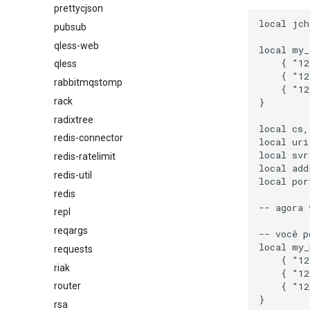
prettycjson
local jch
pubsub
qless-web
local my_
    { "12
qless
    { "12
rabbitmqstomp
    { "12
rack
}

radixtree
local cs,
redis-connector
local uri
local svr
redis-ratelimit
local add
redis-util
local por
redis
-- agora 
repl
reqargs
-- você p
local my_
requests
    { "12
riak
    { "12
    { "12
router
}

rsa