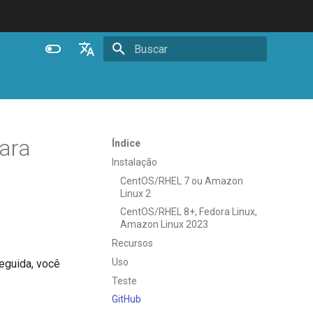
Inicializando busca
English
Español
Português (Brasil)
para
Índice
Deutsch
Instalação
CentOS/RHEL 7 ou Amazon
Français
Linux 2
Русский
CentOS/RHEL 8+, Fedora Linux,
Amazon Linux 2023
中文
Recursos
Uso
eguida, você
Teste
GitHub