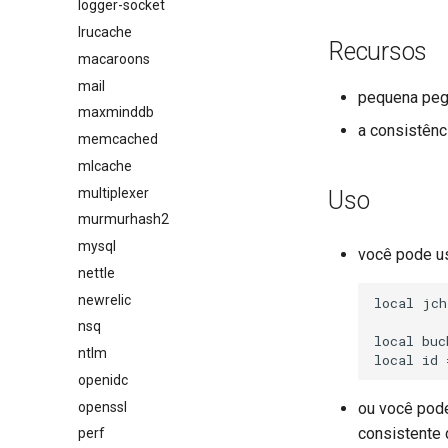
logger-socket
lrucache
Recursos
macaroons
mail
pequena peg
maxminddb
a consistênc
memcached
mlcache
multiplexer
Uso
murmurhash2
mysql
você pode us
nettle
newrelic
local jch
nsq
local buc
ntlm
openidc
openssl
ou você pod
consistente 
perf