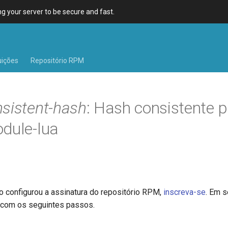
 your server to be secure and fast.
uições
Repositório RPM
sistent-hash
: Hash consistente 
dule-lua
o configurou a assinatura do repositório RPM,
inscreva-se
. Em s
 com os seguintes passos.