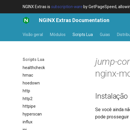
dns-server
NGINX Extras is
subscription-ware
by GetPageSpeed, allowing
dns
NGINX Extras Documentation
etcd
exec
Visão geral
Módulos
Scripts Lua
Guias
Distrib
feishu-auth
fileinfo
ftpclient
jump-con
Scripts Lua
global-throttle
healthcheck
nginx-mo
hmac
hoedown
http
Instalação
http2
httpipe
Se você ainda nã
hyperscan
pode prosseguir
influx
ini