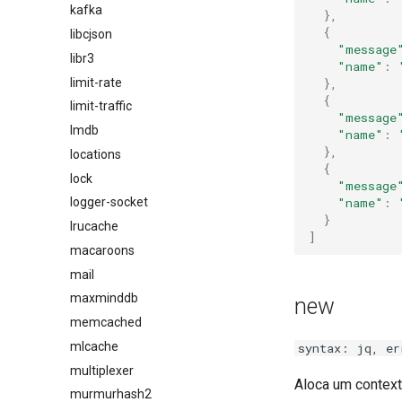
kafka
},
{
libcjson
"message
libr3
"name"
:
limit-rate
},
{
limit-traffic
"message
lmdb
"name"
:
},
locations
{
lock
"message
"name"
:
logger-socket
}
lrucache
]
macaroons
mail
maxminddb
new
memcached
mlcache
syntax: jq, er
multiplexer
Aloca um contex
murmurhash2