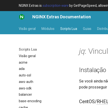
NGINX Extras is
subscription-ware
by GetPageSpeed, allowing
NGINX Extras Documentation
Visão geral
Módulos
Scripts Lua
Guias
Distrib
jq
: Vincu
Scripts Lua
Visão geral
acme
Instalação
ada
auto-ssl
Se você ainda nã
aws-auth
pode prosseguir
aws-sdk
balancer
CentOS/
RHE
base-encoding
cache