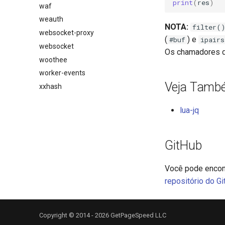
print
(
res
)
waf
weauth
NOTA:
filter(
websocket-proxy
(
) e
#buf
ipair
websocket
Os chamadores de
woothee
worker-events
Veja Tamb
xxhash
lua-jq
GitHub
Você pode encont
repositório do G
Copyright © 2014 - 2026 GetPageSpeed LLC