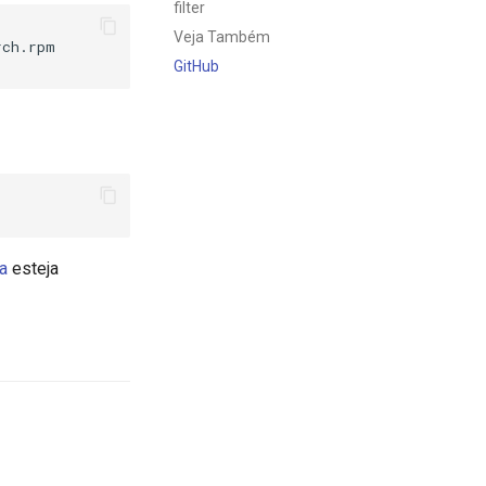
filter
Veja Também
ch.rpm

GitHub
a
esteja