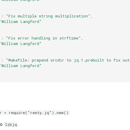
"
:
"Fix multiple string multiplication"
,
"William Langford"
"
:
"Fix error handling in strftime"
,
"William Langford"
"
:
"Makefile: prepend srcdir to jq.1.prebuilt to fix out
"William Langford"
r = require("resty.jq").new()
to
.
libjq