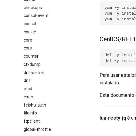
yum
-y
insta
checkups
yum
-y
insta
consul-event
yum
-y
insta
consul
cookie
CentOS/
RHE
core
cors
dnf
-y
instal
counter
dnf
-y
instal
ctxdump
dns-server
Para usar esta b
dns
instalado.
etcd
Este documento 
exec
feishu-auth
fileinfo
lua-resty-jq
é um
ftpclient
global-throttle