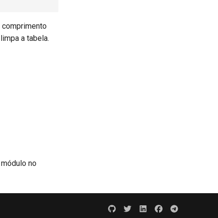
e comprimento
impa a tabela.
e módulo no