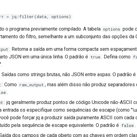
rr = jq:filter(data, options)
o o programa previamente compilado. A tabela
pode c
options
tamento do filtro, semelhante a um subconjunto das opções da 
: Retorna a saída em uma forma compacta sem espaçamento
tput
eto JSON em uma única linha. O padrão é
. Defina como
true
f
".
: Saídas como strings brutas, não JSON entre aspas. O padrão é
: Como
, mas além disso não produz separadores d
t
raw_output
.
lse
: jq geralmente produz pontos de código Unicode não-ASCII 
ut
 entrada os especifique como sequências de escape (como "\u
você pode forçar jq a produzir saída puramente ASCII com cada 
tuído pela sequência de escape equivalente. O padrão é
.
false
 Saída dos campos de cada objeto com as chaves em ordem clas