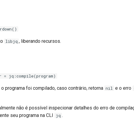
rdown()
to
, liberando recursos.
libjq
r = jq:compile(program)
o programa foi compilado, caso contrário, retorna
e o erro
nil
lmente não é possível inspecionar detalhes do erro de compilaç
mente seu programa na CLI
.
jq