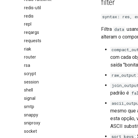
filter
redis-util
redis
syntax: res, e
repl
Filtra
usand
data
reqargs
alteram o compor
requests
riak
compact_ou
com cada obj
router
saída "bonita
rsa
scrypt
raw_output
session
join_outpu
shell
padrão é
fa
signal
ascii_outp
smtp
mesmo que a
snappy
esta opção, 
sniproxy
ASCII substi
socket
:
sort_keys