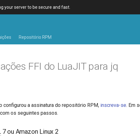
 your server to be secure and fast.
uições
Repositório RPM
lações FFI do LuaJIT para jq
o configurou a assinatura do repositório RPM,
inscreva-se
. Em s
 com os seguintes passos.
L
7 ou Amazon Linux 2