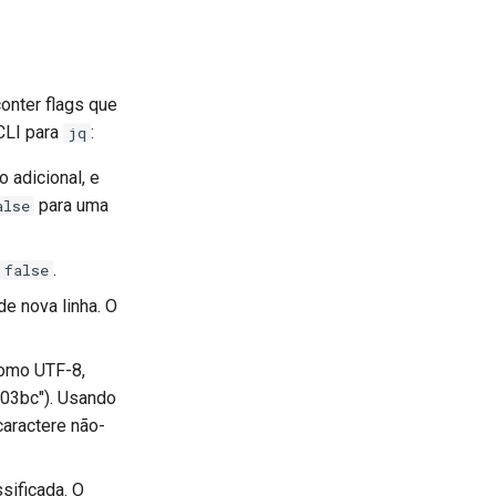
onter flags que
CLI para
:
jq
 adicional, e
para uma
alse
.
false
e nova linha. O
como UTF-8,
03bc"). Usando
caractere não-
sificada. O