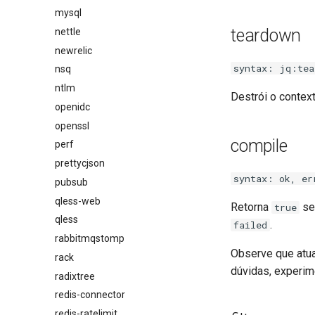
mysql
teardown
nettle
newrelic
syntax: jq:tea
nsq
ntlm
Destrói o contex
openidc
openssl
compile
perf
prettycjson
syntax: ok, er
pubsub
qless-web
Retorna
se 
true
qless
.
failed
rabbitmqstomp
Observe que atua
rack
dúvidas, experi
radixtree
redis-connector
redis-ratelimit