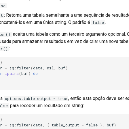
.
lse
: Retorna uma tabela semelhante a uma sequência de resultad
ut
ncatená-los em uma única string. O padrão é
.
false
aceita uma tabela como um terceiro argumento opcional. 
ter()
 usada para armazenar resultados em vez de criar uma nova tabe
:
er()
}
r
=
jq
:
filter
(
data
,
nil
,
buf
)
in
ipairs
(
buf
)
do
ca
, então esta opção deve ser e
options.table_output = true
para receber um resultado em string:
alse
}
r
=
jq
:
filter
(
data
,
{
table_output
=
false
},
buf
)