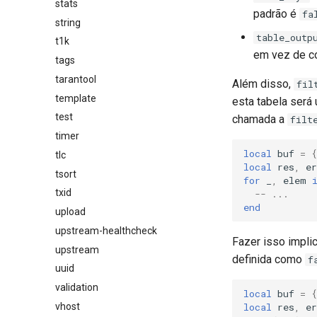
stats
padrão é
fa
string
table_outp
t1k
em vez de co
tags
tarantool
Além disso,
fil
template
esta tabela será
test
chamada a
filt
timer
local
buf
=
{
tlc
local
res
,
er
tsort
for
_
,
elem
txid
-- ...
end
upload
upstream-healthcheck
Fazer isso impli
upstream
definida como
f
uuid
validation
local
buf
=
{
local
res
,
er
vhost