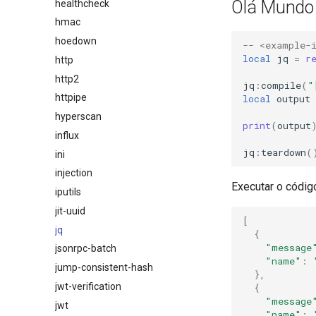
Olá Mundo 
healthcheck
hmac
hoedown
-- <example-
local
jq
=
r
http
http2
jq
:
compile
(
"
httpipe
local
output
hyperscan
print
(
output
influx
jq
:
teardown
(
ini
injection
Executar o código
iputils
jit-uuid
[
jq
{
"message
jsonrpc-batch
"name"
:
jump-consistent-hash
},
jwt-verification
{
"message
jwt
"name"
: