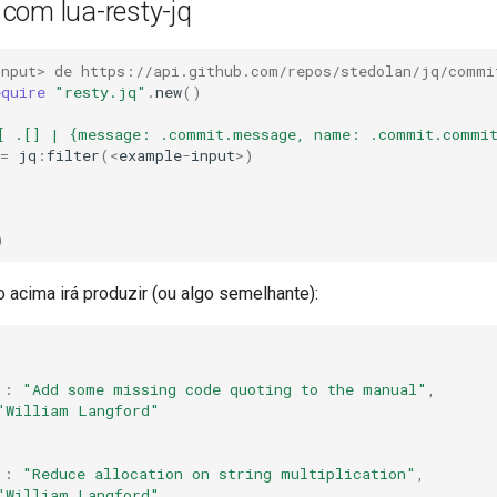
com lua-resty-jq
input> de https://api.github.com/repos/stedolan/jq/commi
equire
"resty.jq"
.
new
()
[ .[] | {message: .commit.message, name: .commit.commi
=
jq
:
filter
(
<
example
-
input
>
)
)
)
 acima irá produzir (ou algo semelhante):
"
:
"Add some missing code quoting to the manual"
,
"William Langford"
"
:
"Reduce allocation on string multiplication"
,
"William Langford"