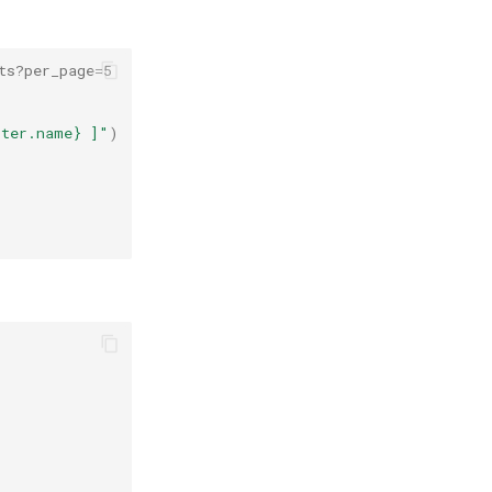
ts?per_page=5
tter.name} ]"
)