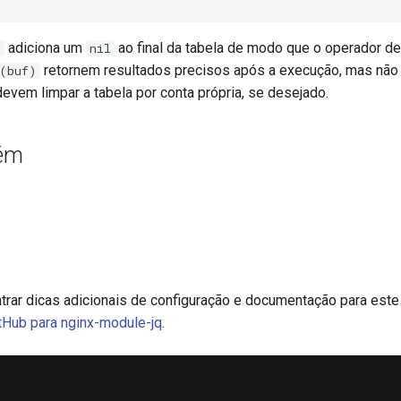
adiciona um
ao final da tabela de modo que o operador d
)
nil
retornem resultados precisos após a execução, mas não l
s(buf)
vem limpar a tabela por conta própria, se desejado.
ém
rar dicas adicionais de configuração e documentação para est
itHub para nginx-module-jq
.