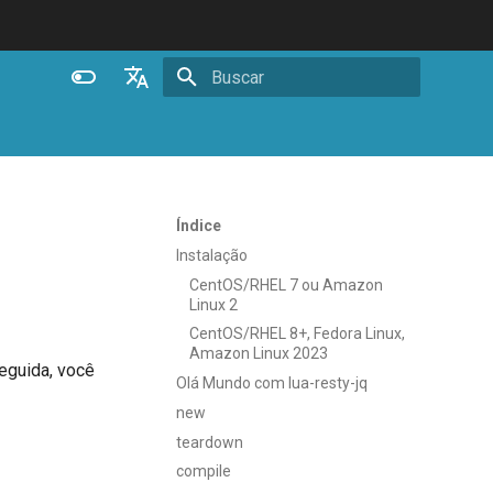
Inicializando busca
English
Español
Português (Brasil)
Índice
Deutsch
Instalação
CentOS/RHEL 7 ou Amazon
Français
Linux 2
Русский
CentOS/RHEL 8+, Fedora Linux,
Amazon Linux 2023
中文
eguida, você
Olá Mundo com lua-resty-jq
new
teardown
compile