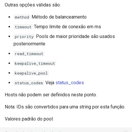
Outras opções válidas são:
var
Método de balanceamento
method
vod
Tempo limite de conexão em ms
timeout
Pools de maior prioridade são usados
priority
vts
posteriormente
waf
read_timeout
keepalive_timeout
wasm-wasmtime
keepalive_pool
webp
Veja
status_codes
status_codes
Hosts não podem ser definidos neste ponto.
xslt
Nota: IDs são convertidos para uma string por esta função.
xss
Valores padrão do pool:
zip