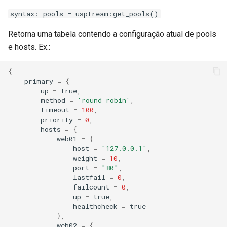
nftset-access
syntax: pools = usptream:get_pools()
Retorna uma tabela contendo a configuração atual de pools
njs
e hosts. Ex.:
ntlm
{
primary
=
{
otel
up
=
true
,
method
=
'round_robin'
,
timeout
=
100
,
passenger
priority
=
0
,
hosts
=
{
perl
web01
=
{
host
=
"127.0.0.1"
,
weight
=
10
,
phantom-token
port
=
"80"
,
lastfail
=
0
,
pipelog
failcount
=
0
,
up
=
true
,
healthcheck
=
true
postgres
},
web02
=
{