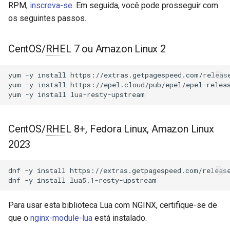
Módulos NGINX para o Painel
RPM,
inscreva-se
. Em seguida, você pode prosseguir com
d
de Controle Plesk - Pacotes
init_background_thread
acme
os seguintes passos.
RPM
o
connect
ajp
b
CentOS/
RHEL
7 ou Amazon Linux 2
Módulos NGINX do cPanel
u
EA4 - Transforme ea-nginx
process_failed_hosts
array-var
yum
-y
install
https://extras.getpagespeed.com/release
em uma Potência de
s
yum
-y
install
https://epel.cloud/pub/epel/epel-releas
Desempenho e Segurança
get_pools
auth-digest
yum
-y
install
c
Suporte a NGINX HTTP/3
save_pools
auth-hash
a
QUIC - Pacotes RPM para
CentOS/
RHEL
8+, Fedora Linux, Amazon Linux
RHEL e CentOS
sort_pools
auth-ldap
2023
Angie Web Server - Instalar
bind
auth-pam
dnf
-y
install
https://extras.getpagespeed.com/release
no RHEL, CentOS, Rocky
dnf
-y
install
Linux e AlmaLinux
Evento: host_up
auth-radius
Para usar esta biblioteca Lua com NGINX, certifique-se de
Evento: host_down
auth-totp
que o
nginx-module-lua
está instalado.