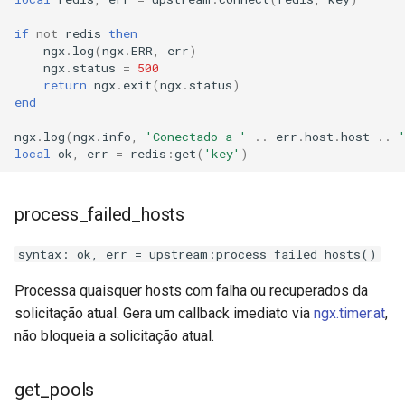
log-zmq
if
not
redis
then
ngx
.
log
(
ngx
.
ERR
,
err
)
ngx
.
status
=
500
loop-detect
return
ngx
.
exit
(
ngx
.
status
)
end
lua-upstream
ngx
.
log
(
ngx
.
info
,
'Conectado a '
..
err
.
host
.
host
..
local
ok
,
err
=
redis
:
get
(
'key'
)
lua
markdown
process_failed_hosts
memc
syntax: ok, err = upstream:process_failed_hosts()
Processa quaisquer hosts com falha ou recuperados da
naxsi
solicitação atual. Gera um callback imediato via
ngx.timer.at
,
não bloqueia a solicitação atual.
nchan
ndk
get_pools