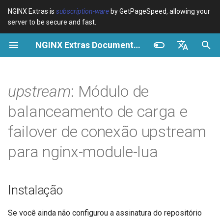
NGINX Extras is
subscription-ware
by GetPageSpeed, allowing your
server to be secure and fast.
I
NGINX Extras Documentation
n
Visão geral
Instalação
Cache
NGINX Estável vs Principal -
Visão geral
Visão geral
Visão geral
VPS/Dedicated - Proxy
Brotli Compression
Country Blocking with Geo
i
English
Qual Ramificação Escolher no
Cache
c
Español
upstream
: Módulo de
RHEL/CentOS
device-type
Desempenho
CentOS/RHEL 7 ou Amazon
Variables
Directives
Get started
Linux 2
VPS/Dedicated - FastCGI
i
Português (Brasil)
balanceamento de carga e
NGINX-MOD - NGINX
Cache
geoip2
Segurança
Examples
Examples
Production operations
a
Deutsch
aprimorado com HTTP/3,
CentOS/RHEL 8+, Fedora
failover de conexão upstream
HPACK e verificações de
Linux, Amazon Linux 2023
cPanel EA4 - Proxy Cache
pagespeed
Troubleshooting
Troubleshooting
Filter reference
l
Français
para nginx-module-lua
saúde para RHEL
i
Русский
Visão Geral
abuse-guard
Related
Related
Release and security
Servidor Web Tengine -
z
history
中文
Instalar no RHEL, CentOS e
upstream.socket
accept-language
Instalação
a
Rocky Linux
n
new
access-control
Se você ainda não configurou a assinatura do repositório