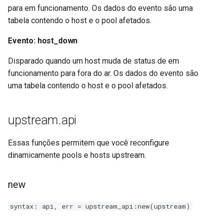
para em funcionamento. Os dados do evento são uma
tabela contendo o host e o pool afetados.
substitutions
Evento: host_down
sxg
Disparado quando um host muda de status de em
sysguard
funcionamento para fora do ar. Os dados do evento são
uma tabela contendo o host e o pool afetados.
teslagov-jwt
upstream.api
testcookie
traffic-accounting
Essas funções permitem que você reconfigure
dinamicamente pools e hosts upstream.
trim
new
ts
syntax: api, err = upstream_api:new(upstream)
tuning