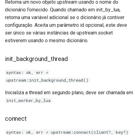
Retorna um novo objeto upstream usando o nome do
dicionário fornecido. Quando chamado em init_by_lua,
immutable
retorna uma variável adicional se o dicionário já contiver
configuração. Aceita um parâmetro id opcional, este
deve
internal-redirect
ser único se várias instâncias de upstream.socket
estiverem usando o mesmo dicionário.
ipscrub
init_background_thread
ipset-access
syntax: ok, err =
jpeg
upstream:init_background_thread()
js-challenge
Inicializa a thread em segundo plano, deve ser chamada em
.
init_worker_by_lua
json-var
connect
json
syntax: ok, err = upstream:connect(client?, key?)
jwt