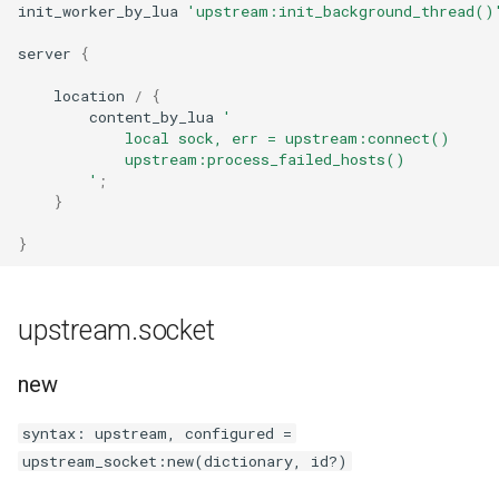
form-input
init_worker_by_lua
'upstream:init_background_thread()
server
{
geoip
location
/
{
google
content_by_lua
'
            local sock, err = upstream:connect()
            upstream:process_failed_hosts()
graphite
        '
;
}
headers-more
}
hmac-secure-link
upstream.socket
html-sanitize
new
iconv
syntax: upstream, configured =
image-filter
upstream_socket:new(dictionary, id?)
immerse