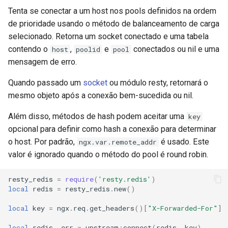
Tenta se conectar a um host nos pools definidos na ordem
keyval
de prioridade usando o método de balanceamento de carga
selecionado. Retorna um socket conectado e uma tabela
label
contendo o
,
e
conectados ou nil e uma
host
poolid
pool
mensagem de erro.
length-hiding
Quando passado um
socket
ou módulo resty, retornará o
let
mesmo objeto após a conexão bem-sucedida ou nil.
Além disso, métodos de hash podem aceitar uma
key
limit-traffic-rate
opcional para definir como hash a conexão para determinar
o host. Por padrão,
é usado. Este
ngx.var.remote_addr
link
valor é ignorado quando o método do pool é round robin.
live-common
resty_redis
=
require
(
'resty.redis'
)
local
redis
=
resty_redis
.
new
()
log-sqlite
local
key
=
ngx
.
req
.
get_headers
()[
"X-Forwarded-For"
]
log-var-set
local
redis
,
err
=
upstream
:
connect
(
redis
,
key
)