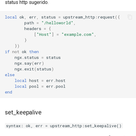
status http sugerido.
local
ok
,
err
,
status
=
upstream_http
:
request
({
path
=
"/helloworld"
,
headers
=
{
[
"Host"
]
=
"example.com"
,
}
})
if
not
ok
then
ngx
.
status
=
status
ngx
.
say
(
err
)
ngx
.
exit
(
status
)
else
local
host
=
err
.
host
local
pool
=
err
.
pool
end
set_keepalive
syntax: ok, err = upstream_http:set_keepalive()