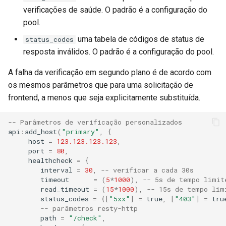
verificações de saúde. O padrão é a configuração do
pool.
uma tabela de códigos de status de
status_codes
resposta inválidos. O padrão é a configuração do pool.
A falha da verificação em segundo plano é de acordo com
os mesmos parâmetros que para uma solicitação de
frontend, a menos que seja explicitamente substituída.
-- Parâmetros de verificação personalizados
api
:
add_host
(
"primary"
,
{
host
=
123.123.123.123
,
port
=
80
,
healthcheck
=
{
interval
=
30
,
-- verificar a cada 30s
timeout
=
(
5
*
1000
),
-- 5s de tempo limit
read_timeout
=
(
15
*
1000
),
-- 15s de tempo lim
status_codes
=
{[
"5xx"
]
=
true
,
[
"403"
]
=
tru
-- parâmetros resty-http
path
=
"/check"
,