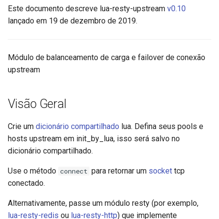
Este documento descreve lua-resty-upstream
v0.10
upstream.api
aws-auth
lançado em 19 de dezembro de 2019.
new
bot-verifier
Módulo de balanceamento de carga e failover de conexão
set_method
brotli
upstream
create_pool
cache-purge
Visão Geral
set_priority
captcha
Crie um
dicionário compartilhado
lua. Defina seus pools e
add_host
cgi
hosts upstream em init_by_lua, isso será salvo no
dicionário compartilhado.
remove_host
combined-upstreams
Use o método
para retornar um
socket
tcp
connect
down_host
compression-normalize
conectado.
up_host
compression-vary
Alternativamente, passe um módulo resty (por exemplo,
lua-resty-redis
ou
lua-resty-http
) que implemente