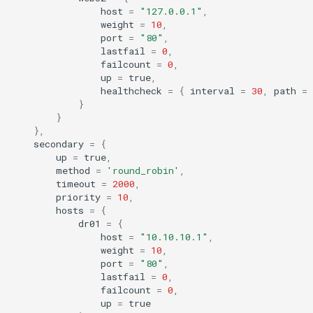
host
=
"127.0.0.1"
,
proxy-connect
weight
=
10
,
port
=
"80"
,
pta
lastfail
=
0
,
failcount
=
0
,
up
=
true
,
push-stream
healthcheck
=
{
interval
=
30
,
path
=
}
rdns
}
},
secondary
=
{
redis-rate-limit
up
=
true
,
method
=
'round_robin'
,
redis2
timeout
=
2000
,
priority
=
10
,
hosts
=
{
request-cookies-filter
dr01
=
{
host
=
"10.10.10.1"
,
weight
=
10
,
rewrite-status
port
=
"80"
,
lastfail
=
0
,
rtmp
failcount
=
0
,
up
=
true