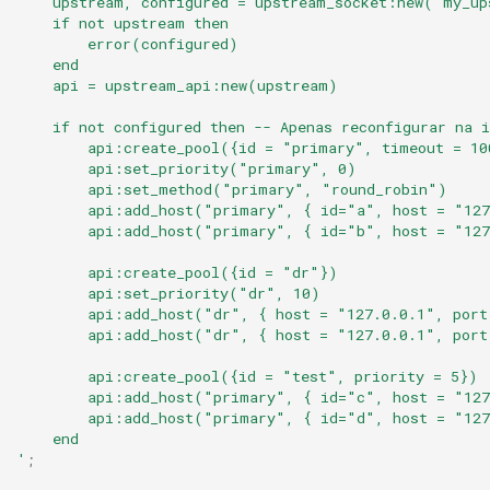
    upstream, configured = upstream_socket:new("my_up
echo
    if not upstream then
        error(configured)
encrypted-session
    end
    api = upstream_api:new(upstream)
error-log-write
    if not configured then -- Apenas reconfigurar na 
        api:create_pool({id = "primary", timeout = 10
        api:set_priority("primary", 0)
eval
        api:set_method("primary", "round_robin")
        api:add_host("primary", { id="a", host = "127
execute
        api:add_host("primary", { id="b", host = "127
        api:create_pool({id = "dr"})
f4fhds
        api:set_priority("dr", 10)
        api:add_host("dr", { host = "127.0.0.1", port
fancyindex
        api:add_host("dr", { host = "127.0.0.1", port
        api:create_pool({id = "test", priority = 5})
fips-check
        api:add_host("primary", { id="c", host = "127
        api:add_host("primary", { id="d", host = "127
    end
flv
'
;