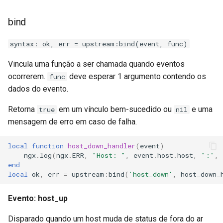
sorted-args
bind
spnego-http-auth
syntax: ok, err = upstream:bind(event, func)
srcache
Vincula uma função a ser chamada quando eventos
srt
ocorrerem.
deve esperar 1 argumento contendo os
func
dados do evento.
statsd
Retorna
em um vínculo bem-sucedido ou
e uma
true
nil
mensagem de erro em caso de falha.
sticky
local
function
host_down_handler
(
event
)
stream-lua
ngx
.
log
(
ngx
.
ERR
,
"Host: "
,
event
.
host
.
host
,
":"
,
end
stream-sts
local
ok
,
err
=
upstream
:
bind
(
'host_down'
,
host_down_
stream-upsync
Evento: host_up
Disparado quando um host muda de status de fora do ar
sts