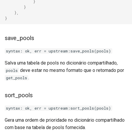
}
secure-token
}
},
security-headers
}
security
save_pools
selective-cache-purge
syntax: ok, err = upstream:save_pools(pools)
server-redirect
Salva uma tabela de pools no dicionário compartilhado,
deve estar no mesmo formato que o retornado por
pools
set-misc
.
get_pools
shibboleth
sort_pools
slowfs
syntax: ok, err = upstream:sort_pools(pools)
small-light
Gera uma ordem de prioridade no dicionário compartilhado
com base na tabela de pools fornecida.