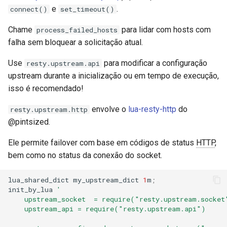
upstream.http
concat
e
.
connect()
set_timeout()
Chame
para lidar com hosts com
process_failed_hosts
new
cookie-flag
falha sem bloquear a solicitação atual.
init_background_thread
cookie-limit
Use
para modificar a configuração
resty.upstream.api
upstream durante a inicialização ou em tempo de execução,
request
coolkit
isso é recomendado!
set_keepalive
dav-ext
envolve o
lua-resty-http
do
resty.upstream.http
@pintsized.
get_reused_times
delay
Ele permite failover com base em códigos de status
HTTP
,
bem como no status da conexão do socket.
close
doh
lua_shared_dict
my_upstream_dict
1
m
;
Verificações de Saúde HTTP
dynamic-etag
init_by_lua
'
    upstream_socket  = require("resty.upstream.socket
GitHub
dynamic-limit-req
    upstream_api = require("resty.upstream.api")