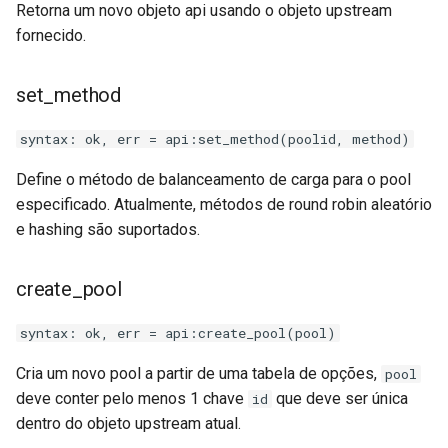
Retorna um novo objeto api usando o objeto upstream
fornecido.
unbrotli
untar
set_method
unzstd
syntax: ok, err = api:set_method(poolid, method)
Define o método de balanceamento de carga para o pool
upload-progress
especificado. Atualmente, métodos de round robin aleatório
e hashing são suportados.
upload
upstream-dynamic
create_pool
upstream-fair
syntax: ok, err = api:create_pool(pool)
Cria um novo pool a partir de uma tabela de opções,
pool
upstream-jdomain
deve conter pelo menos 1 chave
que deve ser única
id
dentro do objeto upstream atual.
upsync