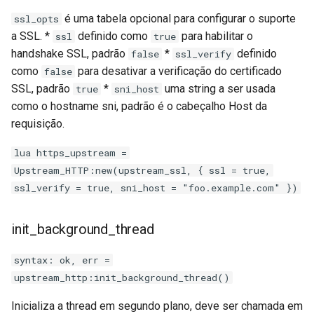
é uma tabela opcional para configurar o suporte
ssl_opts
a SSL. *
definido como
para habilitar o
ssl
true
handshake SSL, padrão
*
definido
false
ssl_verify
como
para desativar a verificação do certificado
false
SSL, padrão
*
uma string a ser usada
true
sni_host
como o hostname sni, padrão é o cabeçalho Host da
requisição.
lua https_upstream =
Upstream_HTTP:new(upstream_ssl, { ssl = true,
ssl_verify = true, sni_host = "foo.example.com" })
init_background_thread
syntax: ok, err =
upstream_http:init_background_thread()
Inicializa a thread em segundo plano, deve ser chamada em