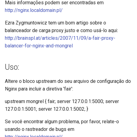
Mais informações podem ser encontradas em
healthcheck
http://nginx.localdomain.pl/
hmac
Ezra Zygmuntowicz tem um bom artigo sobre o
balanceador de carga proxy justo e como usá-lo aqui:
hoedown
http://brainspl.at/articles/2007/11/09/a-fair-proxy-
balancer-for-nginx-and-mongrel
http
http2
Uso:
httpipe
Altere o bloco upstream do seu arquivo de configuração do
Nginx para incluir a diretiva 'fair':
hyperscan
upstream mongrel { fair; server 127.0.0.1:5000; server
127.0.0.1:5001; server 127.0.0.1:5002; }
influx
Se você encontrar algum problema, por favor, relate-o
ini
usando o rastreador de bugs em
http://nginx.localdomain.pl/