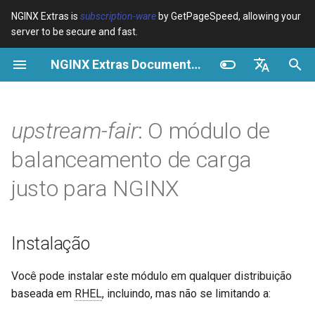
NGINX Extras is
subscription-ware
by GetPageSpeed, allowing your
server to be secure and fast.
I
NGINX Extras Documentation
n
Visão geral
Visão geral
Visão geral
Instalação
Visão geral
Cache
NGINX Estável vs Principal -
$bot_category
auto_reload
VPS/Dedicated - Proxy
Brotli Compression
Country Blocking with Geo
i
English
Qual Ramificação Escolher no
Cache
c
Español
upstream-fair
: O módulo de
RHEL/CentOS
Variables
Directives
**( compatível com nginx
acme
Desempenho
$bot_name
geoip2
1.11.6+ e com capacidade de
VPS/Dedicated - FastCGI
i
Português (Brasil)
balanceamento de carga
módulo dinâmico ) **
NGINX-MOD - NGINX
Cache
Examples
Examples
ada
Segurança
$bot_producer
geoip2_proxy
a
Deutsch
aprimorado com HTTP/3,
justo para NGINX
HPACK e verificações de
Descrição:
cPanel EA4 - Proxy Cache
Troubleshooting
Troubleshooting
auto-ssl
$browser_engine
geoip2_proxy_recursive
l
Français
saúde para RHEL
i
Русский
Uso:
Related
Related
aws-auth
$browser_family
Instalação
Servidor Web Tengine -
z
中文
Instalar no RHEL, CentOS e
GitHub
aws-sdk
$browser_name
a
Você pode instalar este módulo em qualquer distribuição
Rocky Linux
baseada em
RHEL
, incluindo, mas não se limitando a:
n
balancer
$browser_version