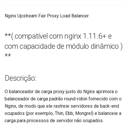
ctxdump
$is_tablet
Nginx Upstream Fair Proxy Load Balancer
dns-server
$is_tv
**( compatível com nginx 1.11.6+ e
dns
$is_wearable
com capacidade de módulo dinâmico )
etcd
$os_family
**
exec
$os_name
Descrição:
feishu-auth
$os_version
O balanceador de carga proxy justo do Nginx aprimora o
fileinfo
balanceador de carga padrão round-robin fornecido com o
Nginx, de modo que ele rastreie servidores de back-end
ftpclient
ocupados (por exemplo, Thin, Ebb, Mongrel) e balanceie a
global-throttle
carga para processos de servidor não ocupados.