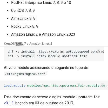
Módulos NGINX para o Painel
RedHat Enterprise Linux 7, 8, 9 e 10
d
de Controle Plesk - Pacotes
base-encoding
$device_brand
CentOS 7, 8, 9
RPM
o
AlmaLinux 8, 9
cache
$device_json
b
Módulos NGINX do cPanel
Rocky Linux 8, 9
u
EA4 - Transforme ea-nginx
checkups
$device_model
Amazon Linux 2 e Amazon Linux 2023
em uma Potência de
s
Desempenho e Segurança
consul-event
$device_type
CentOS/
RHEL
7 e Amazon Linux 2
c
dnf
-y
install
https://extras.getpagespeed.com/relea
Suporte a NGINX HTTP/3
consul
$is_ai_crawler
a
dnf
-y
install
QUIC - Pacotes RPM para
RHEL e CentOS
cookie
$is_bot
Ative o módulo adicionando o seguinte no topo de
:
/etc/nginx/nginx.conf
Angie Web Server - Instalar
core
$is_console
no RHEL, CentOS, Rocky
load_module
modules/ngx_http_upstream_fair_module.so
;
Linux e AlmaLinux
cors
$is_desktop
Este documento descreve o nginx-module-upstream-fair
counter
$is_mobile
v0.1.3
lançado em 03 de outubro de 2017.