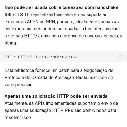
h2_frame.settings.pack
form-input
Não pode ser usada sobre conexões com handshake
h2_frame.settings.unpack
geoip
SSL/TLS
. O
não suporta as
tcpsock:sslhandshake
extensões ALPN ou NPN, portanto, atualmente apenas as
h2_frame.settings.new
google
conexões simples podem ser usadas, a biblioteca iniciará
a sessão
HTTP
/2 enviando o prefixo de conexão, ou seja, a
h2_frame.ping.pack
graphite
string:
h2_frame.ping.unpack
headers-more
h2_frame.goaway.pack
hmac-secure-link
Esta biblioteca fornece um patch para a Negociação de
Protocolo de Camada de Aplicação. Basta usar
isso
se
h2_frame.goaway.unpack
html-sanitize
você precisar.
Apenas uma solicitação
HTTP
pode ser enviada
.
h2_frame.goaway.new
iconv
Atualmente, as APIs implementadas suportam o envio de
apenas uma solicitação
HTTP
. PRs são bem-vindos para
h2_frame.window_update.pack
image-filter
resolver isso.
h2_frame.window_update.unpack
immerse