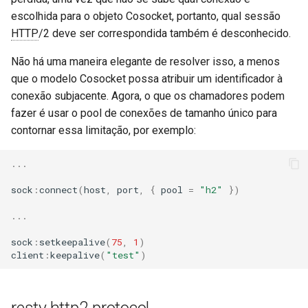
escolhida para o objeto Cosocket, portanto, qual sessão
HTTP
/2 deve ser correspondida também é desconhecido.
Não há uma maneira elegante de resolver isso, a menos
que o modelo Cosocket possa atribuir um identificador à
conexão subjacente. Agora, o que os chamadores podem
fazer é usar o pool de conexões de tamanho único para
contornar essa limitação, por exemplo:
...
sock
:
connect
(
host
,
port
,
{
pool
=
"h2"
})
...
sock
:
setkeepalive
(
75
,
1
)
client
:
keepalive
(
"test"
)