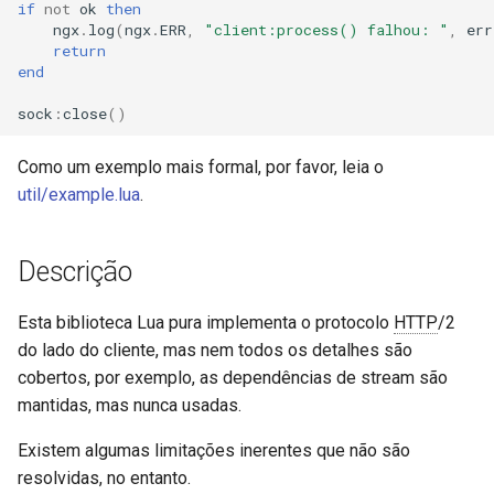
if
not
ok
then
resty.http2.frame
echo
ngx
.
log
(
ngx
.
ERR
,
"client:process() falhou: "
,
err
return
h2_frame.header.new
encrypted-session
end
sock
:
close
()
h2_frame.header.pack
error-log-write
Como um exemplo mais formal, por favor, leia o
h2_frame.header.unpack
eval
util/example.lua
.
h2_frame.priority.pack
execute
Descrição
h2_frame.priority.unpack
f4fhds
Esta biblioteca Lua pura implementa o protocolo
HTTP
/2
h2_frame.rst_stream.pack
fancyindex
do lado do cliente, mas nem todos os detalhes são
cobertos, por exemplo, as dependências de stream são
h2_frame.rst_stream.unpack
fips-check
mantidas, mas nunca usadas.
h2_frame.rst_stream.new
flv
Existem algumas limitações inerentes que não são
resolvidas, no entanto.