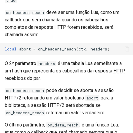
.
true
sorted-args
deve ser uma função Lua, como um
on_headers_reach
spnego-http-auth
callback que será chamada quando os cabeçalhos
completos da resposta
HTTP
forem recebidos, será
srcache
chamada assim:
srt
local
abort
=
on_headers_reach
(
ctx
,
headers
)
statsd
O 2º parâmetro
é uma tabela Lua semelhante a
headers
um hash que representa os cabeçalhos da resposta
HTTP
sticky
recebidos do par.
stream-lua
pode decidir se aborta a sessão
on_headers_reach
HTTP
/2 retornando um valor booleano
para a
abort
stream-sts
biblioteca, a sessão
HTTP
/2 será abortada se
retornar um valor verdadeiro.
on_headers_reach
stream-upsync
O último parâmetro,
, é uma função Lua,
on_data_reach
sts
atua como o callback que será chamado sempre que o