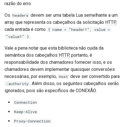
razão do erro.
proxy-connect
Os
devem ser uma tabela Lua semelhante a um
headers
pta
array que representa os cabeçalhos da solicitação
HTTP
,
cada entrada é como
{ name = "header1", value =
push-stream
.
"value1" }
rdns
Vale a pena notar que esta biblioteca não cuida da
semântica dos cabeçalhos
HTTP
, portanto, é
redis-rate-limit
responsabilidade dos chamadores fornecer isso, e os
chamadores devem implementar quaisquer conversões
redis2
necessárias, por exemplo,
deve ser convertido para
Host
. Além disso, os seguintes cabeçalhos serão
:authority
request-cookies-filter
ignorados, pois são específicos de CONEXÃO.
rewrite-status
Connection
Keep-Alive
rtmp
Proxy-Connection