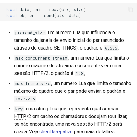
h:decode
log-zmq
local
data
,
err
=
recv
(
ctx
,
size
)
local
ok
,
err
=
send
(
ctx
,
data
)
h:get_indexed_header
loop-detect
, um número Lua que influencia o
preread_size
resty.http2.error
lua-upstream
tamanho da janela de envio inicial do par (anunciado
através do quadro SETTINGS), o padrão é
;
65535
h2_error.strerror
lua
, um número Lua que limita o
max_concurrent_stream
número máximo de streams concorrentes em uma
h2_error.is_stream_error
markdown
sessão
HTTP
/2, o padrão é
;
128
, um número Lua que limita o tamanho
max_frame_size
Veja Também
memc
máximo do quadro que o par pode enviar, o padrão é
.
GitHub
16777215
naxsi
, uma string Lua que representa qual sessão
key
nchan
HTTP
/2 em cache os chamadores desejam reutilizar,
se não encontrada, uma nova sessão
HTTP
/2 será
ndk
criada. Veja
client:keepalive
para mais detalhes.