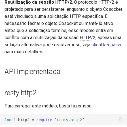
Reutilização da sessão
HTTP
/2
. O protocolo
HTTP
/2 é
projetado para ser persistente, enquanto o objeto Cosocket
h2_frame.window_update.new
immutable
está vinculado a uma solicitação
HTTP
específica. É
necessário fechar o objeto Cosocket ou mantê-lo ativo
h2_frame.headers.pack
internal-redirect
antes que a solicitação termine, esse modelo entra em
conflito com a reutilização da sessão
HTTP
/2, apenas uma
h2_frame.headers.unpack
ipscrub
solução alternativa pode resolver isso, veja
client:keepalive
para mais detalhes.
h2_frame.headers.new
ipset-access
h2_frame.continuation.pack
jpeg
API Implementada
h2_frame.continuation.unpack
js-challenge
resty.http2
h2_frame.continuation.new
json-var
Para carregar este módulo, basta fazer isso:
h2_frame.data.pack
json
local
http2
=
require
"resty.http2"
h2_frame.data.unpack
jwt