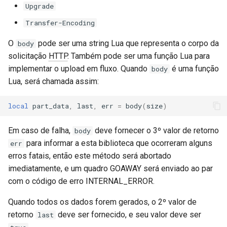
secure-token
Upgrade
Transfer-Encoding
security-headers
O
pode ser uma string Lua que representa o corpo da
body
security
solicitação
HTTP
. Também pode ser uma função Lua para
implementar o upload em fluxo. Quando
é uma função
body
selective-cache-purge
Lua, será chamada assim:
server-redirect
local
part_data
,
last
,
err
=
body
(
size
)
set-misc
Em caso de falha,
deve fornecer o 3º valor de retorno
body
para informar a esta biblioteca que ocorreram alguns
err
shibboleth
erros fatais, então este método será abortado
imediatamente, e um quadro GOAWAY será enviado ao par
slowfs
com o código de erro INTERNAL_ERROR.
Quando todos os dados forem gerados, o 2º valor de
small-light
retorno
deve ser fornecido, e seu valor deve ser
last