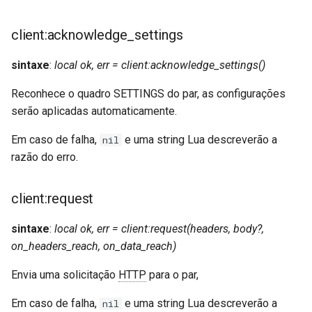
nftset-access
client:acknowledge_settings
njs
sintaxe
:
local ok, err = client:acknowledge_settings()
ntlm
Reconhece o quadro SETTINGS do par, as configurações
serão aplicadas automaticamente.
otel
Em caso de falha,
e uma string Lua descreverão a
nil
passenger
razão do erro.
perl
client:request
phantom-token
sintaxe
:
local ok, err = client:request(headers, body?,
on_headers_reach, on_data_reach)
pipelog
Envia uma solicitação
HTTP
para o par,
postgres
Em caso de falha,
e uma string Lua descreverão a
nil