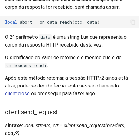
corpo da resposta for recebido, será chamada assim:
substitutions
local
abort
=
on_data_reach
(
ctx
,
data
)
sxg
O 2º parâmetro
é uma string Lua que representa o
data
sysguard
corpo da resposta
HTTP
recebido desta vez.
O significado do valor de retorno é o mesmo que o de
teslagov-jwt
.
on_headers_reach
testcookie
Após este método retornar, a sessão
HTTP
/2 ainda está
ativa, pode-se decidir fechar esta sessão chamando
traffic-accounting
client:close
ou prosseguir para fazer algo.
trim
client:send_request
ts
sintaxe
:
local stream, err = client:send_request(headers,
body?)
tuning