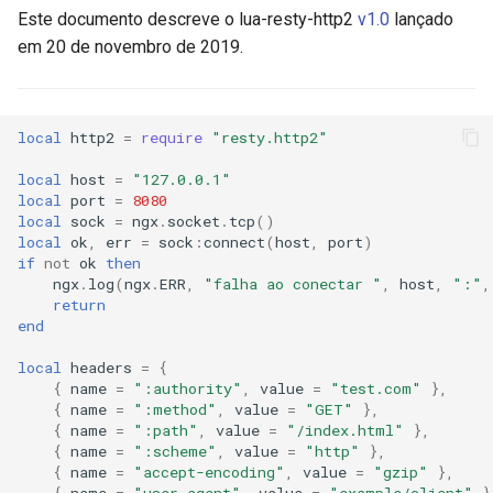
Este documento descreve o lua-resty-http2
v1.0
lançado
protocol.session
aws-auth
em 20 de novembro de 2019.
session:adjust_window
bot-verifier
session:frame_queue
brotli
local
http2
=
require
"resty.http2"
local
host
=
"127.0.0.1"
session:flush_queue
cache-purge
local
port
=
8080
local
sock
=
ngx
.
socket
.
tcp
()
session:submit_request
captcha
local
ok
,
err
=
sock
:
connect
(
host
,
port
)
if
not
ok
then
ngx
.
log
(
ngx
.
ERR
,
"falha ao conectar "
,
host
,
":"
,
session:submit_window_update
cgi
return
end
session:recv_frame
combined-upstreams
local
headers
=
{
{
name
=
":authority"
,
value
=
"test.com"
},
session:close
compression-normalize
{
name
=
":method"
,
value
=
"GET"
},
{
name
=
":path"
,
value
=
"/index.html"
},
{
name
=
":scheme"
,
value
=
"http"
},
session:detach
compression-vary
{
name
=
"accept-encoding"
,
value
=
"gzip"
},
{
name
=
"user-agent"
,
value
=
"example/client"
}