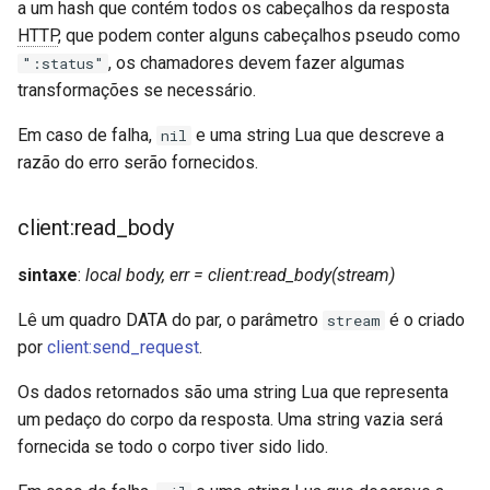
a um hash que contém todos os cabeçalhos da resposta
var
HTTP
, que podem conter alguns cabeçalhos pseudo como
, os chamadores devem fazer algumas
":status"
vod
transformações se necessário.
Em caso de falha,
e uma string Lua que descreve a
nil
vts
razão do erro serão fornecidos.
waf
client:read_body
wasm-wasmtime
sintaxe
:
local body, err = client:read_body(stream)
webp
Lê um quadro DATA do par, o parâmetro
é o criado
stream
por
client:send_request
.
xslt
Os dados retornados são uma string Lua que representa
xss
um pedaço do corpo da resposta. Uma string vazia será
fornecida se todo o corpo tiver sido lido.
zip