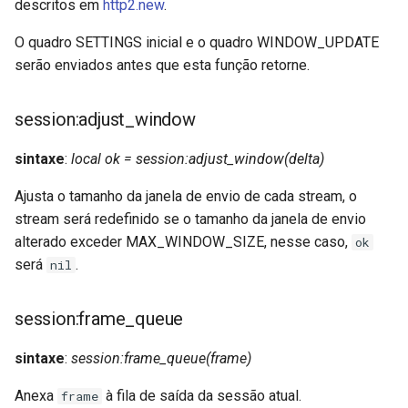
descritos em
http2.new
.
O quadro SETTINGS inicial e o quadro WINDOW_UPDATE
serão enviados antes que esta função retorne.
session:adjust_window
sintaxe
:
local ok = session:adjust_window(delta)
Ajusta o tamanho da janela de envio de cada stream, o
stream será redefinido se o tamanho da janela de envio
alterado exceder MAX_WINDOW_SIZE, nesse caso,
ok
será
.
nil
session:frame_queue
sintaxe
:
session:frame_queue(frame)
Anexa
à fila de saída da sessão atual.
frame