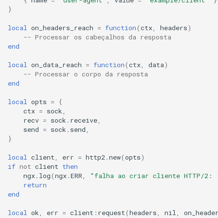
session:attach
concat
}
local
on_headers_reach
=
function
(
ctx
,
headers
)
resty.http2.stream
cookie-flag
-- Processar os cabeçalhos da resposta
end
h2_stream.new
cookie-limit
local
on_data_reach
=
function
(
ctx
,
data
)
-- Processar o corpo da resposta
h2_stream.new_root
coolkit
end
local
opts
=
{
stream:submit_headers
dav-ext
ctx
=
sock
,
recv
=
sock
.
receive
,
stream:submit_data
delay
send
=
sock
.
send
,
}
stream:submit_window_update
doh
local
client
,
err
=
http2
.
new
(
opts
)
if
not
client
then
stream:set_dependency
dynamic-etag
ngx
.
log
(
ngx
.
ERR
,
"falha ao criar cliente HTTP/2: 
return
end
stream:rst
dynamic-limit-req
local
ok
,
err
=
client
:
request
(
headers
,
nil
,
on_heade