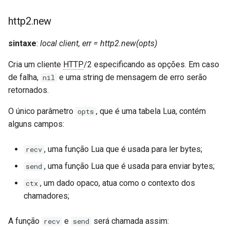
h2_frame.data.new
keyval
http2.new
sintaxe
:
local client, err = http2.new(opts)
h2_frame.push_promise.unpack
label
Cria um cliente
HTTP
/2 especificando as opções. Em caso
resty.http2.hpack
length-hiding
de falha,
e uma string de mensagem de erro serão
nil
retornados.
hpack.encode
let
O único parâmetro
, que é uma tabela Lua, contém
opts
hpack.indexed
limit-traffic-rate
alguns campos:
hpack.incr_indexed
link
, uma função Lua que é usada para ler bytes;
recv
, uma função Lua que é usada para enviar bytes;
send
hpack.new
live-common
, um dado opaco, atua como o contexto dos
ctx
h:insert_entry
log-sqlite
chamadores;
h:resize
log-var-set
A função
e
será chamada assim:
recv
send