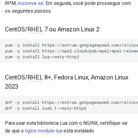
Módulos NGINX para o Painel
RPM,
inscreva-se
. Em seguida, você pode prosseguir com
d
de Controle Plesk - Pacotes
http2.new
acme
os seguintes passos.
RPM
o
client:acknowledge_settings
ajp
b
CentOS/
RHEL
7 ou Amazon Linux 2
Módulos NGINX do cPanel
u
EA4 - Transforme ea-nginx
client:request
array-var
yum
-y
install
https://extras.getpagespeed.com/release
em uma Potência de
s
yum
-y
install
https://epel.cloud/pub/epel/epel-releas
Desempenho e Segurança
client:send_request
auth-digest
yum
-y
install
c
Suporte a NGINX HTTP/3
client:read_headers
auth-hash
a
QUIC - Pacotes RPM para
CentOS/
RHEL
8+, Fedora Linux, Amazon Linux
RHEL e CentOS
client:read_body
auth-ldap
2023
Angie Web Server - Instalar
client:close
auth-pam
dnf
-y
install
https://extras.getpagespeed.com/release
no RHEL, CentOS, Rocky
dnf
-y
install
Linux e AlmaLinux
client:keepalive
auth-radius
Para usar esta biblioteca Lua com o NGINX, certifique-se
resty.http2.protocol
auth-totp
de que o
nginx-module-lua
está instalado.