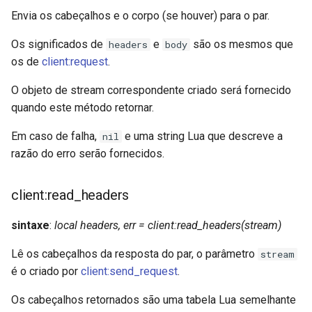
Envia os cabeçalhos e o corpo (se houver) para o par.
unbrotli
Os significados de
e
são os mesmos que
headers
body
untar
os de
client:request
.
O objeto de stream correspondente criado será fornecido
unzstd
quando este método retornar.
upload-progress
Em caso de falha,
e uma string Lua que descreve a
nil
razão do erro serão fornecidos.
upload
client:read_headers
upstream-dynamic
sintaxe
:
local headers, err = client:read_headers(stream)
upstream-fair
Lê os cabeçalhos da resposta do par, o parâmetro
stream
upstream-jdomain
é o criado por
client:send_request
.
upsync
Os cabeçalhos retornados são uma tabela Lua semelhante