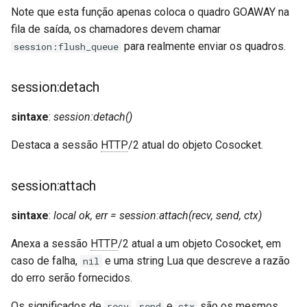
Note que esta função apenas coloca o quadro GOAWAY na
fila de saída, os chamadores devem chamar
para realmente enviar os quadros.
session:flush_queue
session:detach
sintaxe
:
session:detach()
Destaca a sessão
HTTP
/2 atual do objeto Cosocket.
session:attach
sintaxe
:
local ok, err = session:attach(recv, send, ctx)
Anexa a sessão
HTTP
/2 atual a um objeto Cosocket, em
caso de falha,
e uma string Lua que descreve a razão
nil
do erro serão fornecidos.
Os significados de
,
e
são os mesmos
recv
send
ctx