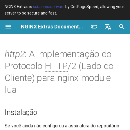
NGINX Extras is
subscription-ware
by GetPageSpeed, allowing your
server to be secure and fast.
I
NGINX Extras Documentation
n
Visão geral
Instalação
Cache
NGINX Estável vs Principal -
Visão geral
Visão geral
Visão geral
VPS/Dedicated - Proxy
Brotli Compression
Country Blocking with Geo
i
English
Qual Ramificação Escolher no
Cache
c
Español
http2
: A Implementação do
RHEL/CentOS
device-type
Desempenho
CentOS/RHEL 7 ou Amazon
Variables
Directives
Linux 2
VPS/Dedicated - FastCGI
i
Português (Brasil)
Protocolo
HTTP
/2 (Lado do
NGINX-MOD - NGINX
Cache
geoip2
Segurança
Examples
Examples
a
Deutsch
aprimorado com HTTP/3,
CentOS/RHEL 8+, Fedora
Cliente) para nginx-module-
HPACK e verificações de
Linux, Amazon Linux 2023
cPanel EA4 - Proxy Cache
pagespeed
Troubleshooting
Troubleshooting
l
Français
lua
saúde para RHEL
i
Русский
Descrição
abuse-guard
Related
Related
Servidor Web Tengine -
z
中文
Instalar no RHEL, CentOS e
API Implementada
accept-language
Instalação
a
Rocky Linux
n
resty.http2
access-control
Se você ainda não configurou a assinatura do repositório