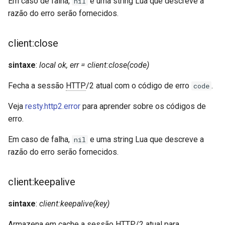
Em caso de falha,
e uma string Lua que descreve a
nil
zstd
razão do erro serão fornecidos.
client:close
sintaxe
:
local ok, err = client:close(code)
Fecha a sessão
HTTP
/2 atual com o código de erro
.
code
Veja
resty.http2.error
para aprender sobre os códigos de
erro.
Em caso de falha,
e uma string Lua que descreve a
nil
razão do erro serão fornecidos.
client:keepalive
sintaxe
:
client:keepalive(key)
Armazena em cache a sessão
HTTP
/2 atual para