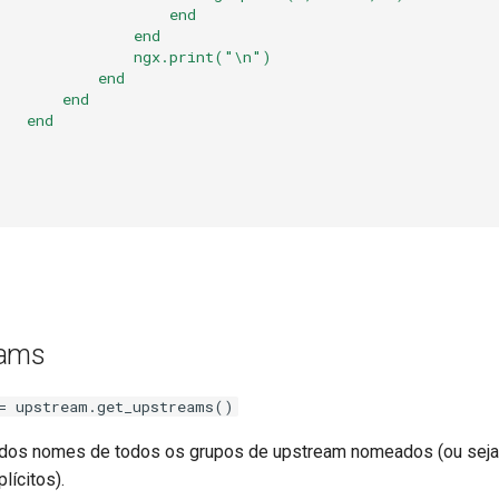
end
end
ngx.print("\n")
end
end
end
eams
= upstream.get_upstreams()
 dos nomes de todos os grupos de upstream nomeados (ou seja
lícitos).