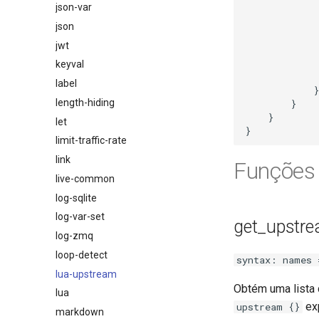
json-var
json
jwt
keyval
label
}
length-hiding
}
}
let
}
limit-traffic-rate
link
Funções
live-common
log-sqlite
log-var-set
get_upstr
log-zmq
loop-detect
syntax: names 
lua-upstream
Obtém uma lista
lua
exp
upstream {}
markdown