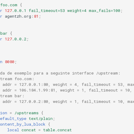
foo.com
{
r
127
.0.0.1
fail_timeout=53
weight=4
max_fails=100
;
r
agentzh.org
:
81
;
bar
{
r
127
.0.0.2
;
n
8080
;
ída de exemplo para a seguinte interface /upstream:
stream foo.com:
  addr = 127.0.0.1:80, weight = 4, fail_timeout = 53, ma
  addr = 106.184.1.99:81, weight = 1, fail_timeout = 10,
stream bar:
  addr = 127.0.0.2:80, weight = 1, fail_timeout = 10, ma
ion
=
/upstreams
{
efault_type
text/plain
;
ontent_by_lua_block
{
local
concat
=
table.concat