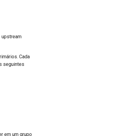
e upstream
rimários. Cada
as seguintes
eer em um grupo