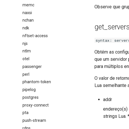
memc
Observe que grup
naxsi
nchan
get_server
ndk
nftset-access
syntax: server
njs
ntlm
Obtém as configu
otel
que um servidor 
para múltiplos e
passenger
perl
O valor de retor
phantom-token
Lua semelhante a
pipelog
postgres
addr
proxy-connect
endereço(s) 
pta
strings Lua.
push-stream
rdns