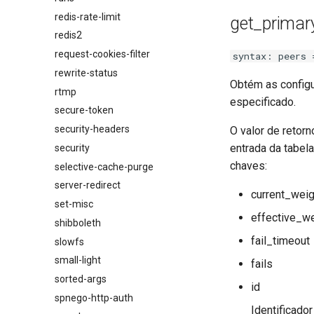
redis-rate-limit
get_primar
redis2
request-cookies-filter
syntax: peers 
rewrite-status
Obtém as configu
rtmp
especificado.
secure-token
security-headers
O valor de retor
entrada da tabel
security
chaves:
selective-cache-purge
server-redirect
current_weig
set-misc
effective_we
shibboleth
fail_timeout
slowfs
small-light
fails
sorted-args
id
spnego-http-auth
Identificado