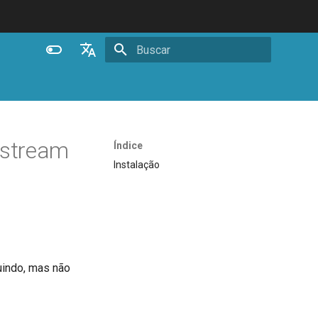
Inicializando busca
English
Español
Português (Brasil)
pstream
Índice
Deutsch
Instalação
Français
Русский
中文
luindo, mas não