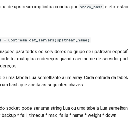
os de upstream implícitos criados por
e etc. estão
proxy_pass
s
s = upstream.get_servers(upstream_name)
rações para todos os servidores no grupo de upstream especif
pode ter múltiplos endereços quando seu nome de servidor pod
ndereços.
no é uma tabela Lua semelhante a um array. Cada entrada da tabel
 um hash que aceita as seguintes chaves:
do socket. pode ser uma string Lua ou uma tabela Lua semelhan
 * backup * fail_timeout * max_fails * name * weight * down