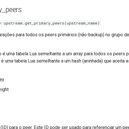
y_peers
= upstream.get_primary_peers(upstream_name)
rações para todos os peers primários (não-backup) no grupo d
no é uma tabela Lua semelhante a um array para todos os peers p
a é uma tabela Lua semelhante a um hash (aninhada) que aceita 
ht
ight
r (ID) para o peer. Este ID pode ser usado para referenciar um p