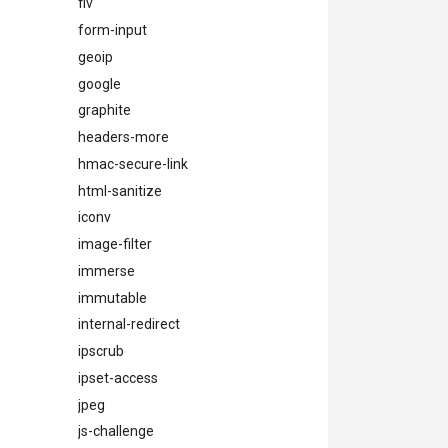
flv
form-input
geoip
google
graphite
headers-more
hmac-secure-link
html-sanitize
iconv
image-filter
immerse
immutable
internal-redirect
ipscrub
ipset-access
jpeg
js-challenge