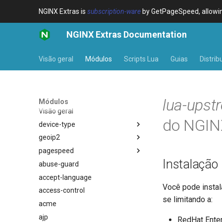
NGINX Extras is
subscription-ware
by GetPageSpeed, allowing
NGINX Extras Documentation
Visão geral
Módulos
Scripts Lua
Guias
Distrib
lua-upst
Módulos
Visão geral
do NGIN
device-type
geoip2
Visão geral
pagespeed
Variables
Visão geral
Instalação
abuse-guard
Examples
Directives
Visão geral
$bot_category
accept-language
Troubleshooting
Examples
$bot_name
auto_reload
Você pode instal
access-control
Related
Troubleshooting
$bot_producer
geoip2
se limitando a:
acme
Related
$browser_engine
geoip2_proxy
ajp
$browser_family
geoip2_proxy_recursive
RedHat Enterp