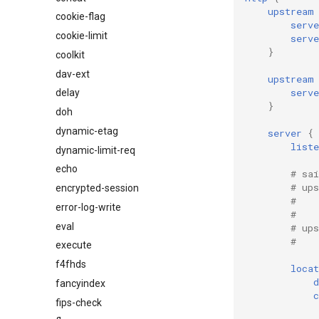
upstream
cookie-flag
serve
cookie-limit
serve
}
coolkit
dav-ext
upstream
serve
delay
}
doh
dynamic-etag
server
{
liste
dynamic-limit-req
echo
# sa
# up
encrypted-session
#   
error-log-write
#   
eval
# up
#   
execute
f4fhds
locat
d
fancyindex
c
fips-check