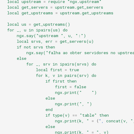
local
upstream
=
require
"ngx.upstream"
local
get_servers
=
upstream.get_servers
local
get_upstreams
=
upstream.get_upstreams
local
us
=
get_upstreams()
for
_,
u
in
ipairs(us)
do
ngx.say("upstream
",
u,
":")
local
srvs,
err
=
get_servers(u)
if
not
srvs
then
ngx.say("falha
ao
obter
servidores
no
upstre
else
for
_,
srv
in
ipairs(srvs)
do
local
first
=
true
for
k,
v
in
pairs(srv)
do
if
first
then
first
=
false
ngx.print("
")
else
ngx.print(",
")
end
if
type(v)
==
"table"
then
ngx.print(k,
"
=
{
",
concat(v,
"
else
ngx.print(k,
"
=
",
v)