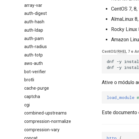
array-var
$browser_name
CentOS 7, 8,
auth-digest
$browser_version
AlmaLinux 8,
auth-hash
$device_brand
Rocky Linux 
auth-ldap
$device_json
auth-pam
$device_model
Amazon Linu
auth-radius
$device_type
CentOS/
RHEL
7 e A
auth-totp
$is_ai_crawler
dnf
-y
instal
aws-auth
$is_bot
dnf
-y
instal
bot-verifier
$is_console
brotli
$is_desktop
Ative o módulo a
cache-purge
$is_mobile
captcha
$is_tablet
load_module
cgi
$is_tv
Este documento 
combined-upstreams
$is_wearable
compression-normalize
$os_family
compression-vary
$os_name
http
{
concat
$os_version