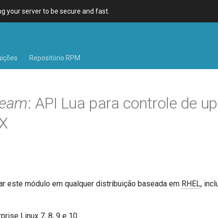
 your server to be secure and fast.
uições
Repositório RPM
ream
: API Lua para controle de u
X
ar este módulo em qualquer distribuição baseada em
RHEL
, inc
rise Linux 7, 8, 9 e 10