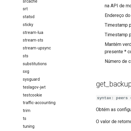
srcache
na API de mo
srt
Endereço do 
statsd
sticky
Timestamp p
stream-lua
Timestamp pa
stream-sts
Mantém verda
stream-upsync
presente * c
sts
Número de co
substitutions
sxg
sysguard
get_backup
teslagov-jwt
testcookie
syntax: peers 
traffic-accounting
Obtém as configu
trim
ts
O valor de retor
tuning