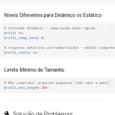
secure-token
test
Níveis Diferentes para Dinâmico vs Estático
security-headers
timer
security
tlc
# Conteúdo dinâmico - compressão mais rápida
brotli
on
;
brotli_comp_level
4
;
selective-cache-purge
tsort
# Arquivos estáticos pré-comprimidos - melhor compres
brotli_static
on
;
server-redirect
txid
set-misc
upload
Limite Mínimo de Tamanho
shibboleth
upstream-healthcheck
# Não comprimir arquivos pequenos (não vale a pena)
brotli_min_length
256
;
slowfs
upstream
small-light
uuid
Solução de Problemas