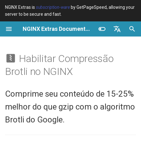
NGINX Extras is
subscription-ware
by GetPageSpeed, allowing your
server to be secure and fast.
I
NGINX Extras Documentation
n
Visão geral
Visão geral
VPS/Dedicated - Proxy
Suporte a Navegadores
Country Blocking with GeoIP2
NGINX Estável vs Principal -
Visão geral
Visão geral
Visão geral
i
English
Cache
Qual Ramificação Escolher no
c
Español
Habilitar Compressão
RHEL/CentOS
device-type
acme
Configuração Rápida
Variables
Directives
VPS/Dedicated - FastCGI
i
Português (Brasil)
Brotli no NGINX
Cache
NGINX-MOD - NGINX
geoip2
ada
Passo 1: Instalar o Módulo
Examples
Examples
a
Deutsch
aprimorado com HTTP/3,
Brotli
HPACK e verificações de
cPanel EA4 - Proxy Cache
pagespeed
auto-ssl
Troubleshooting
Troubleshooting
l
Français
Comprime seu conteúdo de 15-25%
saúde para RHEL
Passo 2: Configurar a
i
Русский
Compressão Brotli
abuse-guard
aws-auth
Related
Related
melhor do que gzip com o algoritmo
Servidor Web Tengine -
z
中文
Brotli do Google.
Instalar no RHEL, CentOS e
Passo 3: Verificar se Está
accept-language
aws-sdk
a
Rocky Linux
Funcionando
n
access-control
balancer