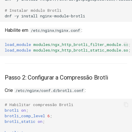
echo
injection
# Instalar módulo Brotli
dnf
-y
install
encrypted-session
iputils
Habilite em
:
/etc/nginx/nginx.conf
error-log-write
jit-uuid
load_module
modules/ngx_http_brotli_filter_module.so
;
eval
jq
load_module
modules/ngx_http_brotli_static_module.so
;
execute
jsonrpc-batch
f4fhds
jump-consistent-hash
Passo 2: Configurar a Compressão Brotli
fancyindex
jwt-verification
Crie
:
/etc/nginx/conf.d/brotli.conf
fips-check
jwt
# Habilitar compressão Brotli
brotli
on
;
brotli_comp_level
6
;
flv
kafka
brotli_static
on
;