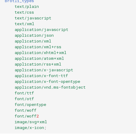
brotli_types
form-input
libcjson
text/plain
text/css
geoip
libr3
text/javascript
text/xml
application/javascript
google
limit-rate
application/json
application/xml
graphite
limit-traffic
application/xml+rss
application/xhtml+xml
application/atom+xml
headers-more
lmdb
application/rss+xml
application/x-javascript
hmac-secure-link
locations
application/x-font-ttf
application/x-font-opentype
application/vnd.ms-fontobject
html-sanitize
lock
font/ttf
font/otf
font/opentype
iconv
logger-socket
font/woff
font/woff
2
image-filter
lrucache
image/svg+xml
image/x-icon
;
immerse
macaroons