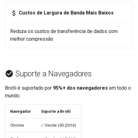
Relacionados
aws-auth
ctxdump
Custos de Largura de Banda Mais Baixos
bot-verifier
dns-server
Reduza os custos de transferência de dados com
brotli
dns
melhor compressão
cache-purge
etcd
captcha
exec
Suporte a Navegadores
cgi
feishu-auth
Brotli é suportado por
95%+ dos navegadores
em todo o
mundo:
combined-upstreams
fileinfo
Navegador
Suporte a Brotli
compression-normalize
ftpclient
Chrome
✅ Desde v50 (2016)
compression-vary
global-throttle