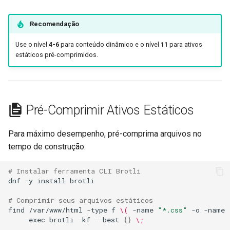
log-zmq
rabbitmqstomp
Recomendação
loop-detect
rack
Use o nível
4-6
para conteúdo dinâmico e o nível
11
para ativos
estáticos pré-comprimidos.
lua-upstream
radixtree
lua
redis-connector
Pré-Comprimir Ativos Estáticos
markdown
redis-ratelimit
Para máximo desempenho, pré-comprima arquivos no
memc
redis-util
tempo de construção:
naxsi
redis
# Instalar ferramenta CLI Brotli
dnf
-y
install
brotli

nchan
repl
# Comprimir seus arquivos estáticos
find
/var/www/html
-type
f
\(
-name
"*.css"
-o
-name
ndk
reqargs
-exec
brotli
-kf
--best
{}
\;