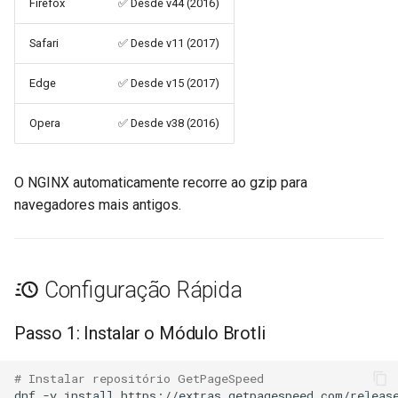
Firefox
✅ Desde v44 (2016)
concat
healthcheck
Safari
✅ Desde v11 (2017)
cookie-flag
hmac
Edge
✅ Desde v15 (2017)
cookie-limit
hoedown
Opera
✅ Desde v38 (2016)
coolkit
http
O NGINX automaticamente recorre ao gzip para
dav-ext
http2
navegadores mais antigos.
delay
httpipe
doh
hyperscan
Configuração Rápida
dynamic-etag
influx
Passo 1: Instalar o Módulo Brotli
dynamic-limit-req
ini
# Instalar repositório GetPageSpeed
dnf
-y
install
https://extras.getpagespeed.com/release