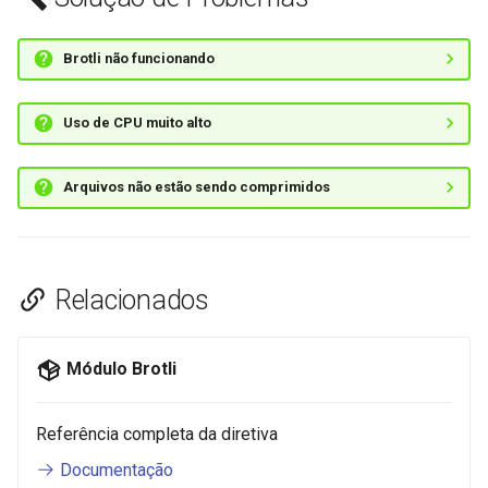
sorted-args
validation
spnego-http-auth
vhost
Brotli não funcionando
srcache
waf
Uso de CPU muito alto
srt
weauth
Arquivos não estão sendo comprimidos
statsd
websocket-proxy
sticky
websocket
Relacionados
stream-lua
woothee
Módulo Brotli
stream-sts
worker-events
stream-upsync
xxhash
Referência completa da diretiva
Documentação
sts