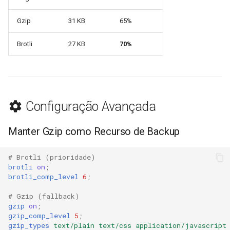
proxy-connect
snappy
Gzip
31 KB
65%
pta
sniproxy
Brotli
27 KB
70%
push-stream
socket
rdns
stats
Configuração Avançada
redis-rate-limit
string
Manter Gzip como Recurso de Backup
redis2
t1k
# Brotli (prioridade)
request-cookies-filter
tags
brotli
on
;
brotli_comp_level
6
;
rewrite-status
tarantool
# Gzip (fallback)
gzip
on
;
rtmp
template
gzip_comp_level
5
;
gzip_types
text/plain
text/css
application/javascript