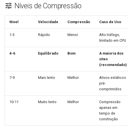
Níveis de Compressão
keyval
nsq
Nível
Velocidade
Compressão
Caso de Uso
label
ntlm
1-3
Rápido
Menor
Alto tráfego,
length-hiding
openidc
limitado em CPU
let
openssl
4-6
Equilibrado
Bom
A maioria dos
sites
(recomendado)
limit-traffic-rate
perf
7-9
Mais lento
Melhor
Ativos estáticos
link
prettycjson
pré-
comprimidos
live-common
pubsub
10-11
Muito lento
Melhor
Compressão
apenas em
log-sqlite
qless-web
tempo de
construção
log-var-set
qless