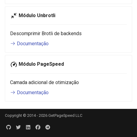
substitutions
Módulo Unbrotli
sxg
Descomprimir Brotli de backends
sysguard
Documentação
teslagov-jwt
Módulo PageSpeed
testcookie
Camada adicional de otimização
traffic-accounting
Documentação
trim
Copyright © 2014 - 2026 GetPageSpeed LLC
ts
tuning