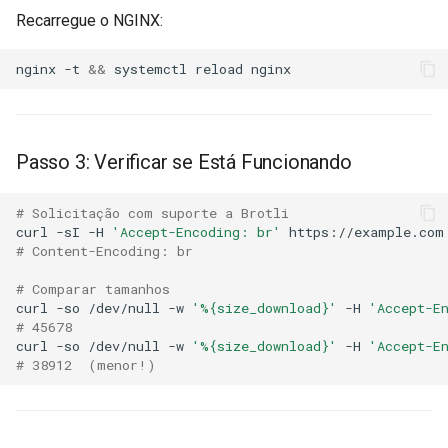
Recarregue o NGINX:
immutable
mail
nginx
-t
&&
systemctl
reload
internal-redirect
maxminddb
ipscrub
memcached
Passo 3: Verificar se Está Funcionando
ipset-access
mlcache
# Solicitação com suporte a Brotli
curl
-sI
-H
'Accept-Encoding: br'
https://example.com
jpeg
multiplexer
# Content-Encoding: br
# Comparar tamanhos
js-challenge
murmurhash2
curl
-so
/dev/null
-w
'%{size_download}'
-H
'Accept-E
# 45678
json-var
mysql
curl
-so
/dev/null
-w
'%{size_download}'
-H
'Accept-E
# 38912  (menor!)
json
nettle
jwt
newrelic