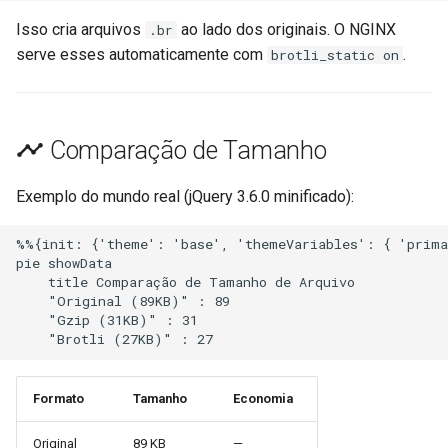
nftset-access
requests
Isso cria arquivos
ao lado dos originais. O NGINX
.br
serve esses automaticamente com
.
brotli_static on
njs
riak
ntlm
router
Comparação de Tamanho
otel
rsa
Exemplo do mundo real (jQuery 3.6.0 minificado):
passenger
scrypt
%%{init: {'theme': 'base', 'themeVariables': { 'prima
pie showData

perl
session
    title Comparação de Tamanho de Arquivo

    "Original (89KB)" : 89

phantom-token
shell
    "Gzip (31KB)" : 31

    "Brotli (27KB)" : 27
pipelog
signal
Formato
Tamanho
Economia
postgres
smtp
Original
89 KB
—