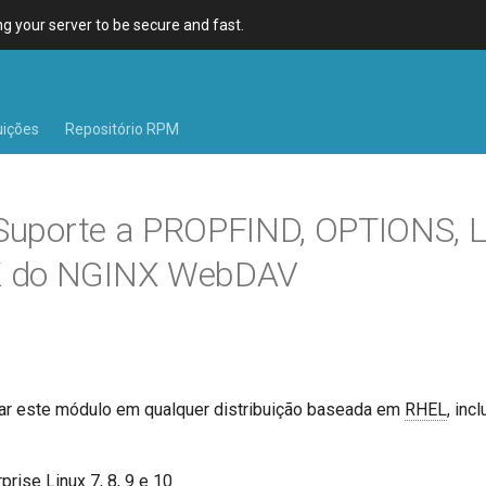
 your server to be secure and fast.
uições
Repositório RPM
 Suporte a PROPFIND, OPTIONS, 
 do NGINX WebDAV
ar este módulo em qualquer distribuição baseada em
RHEL
, inc
rise Linux 7, 8, 9 e 10