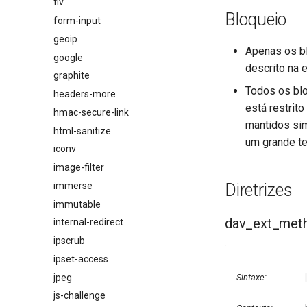
flv
Bloqueio
form-input
geoip
Apenas os bl
google
descrito na 
graphite
Todos os blo
headers-more
está restrit
hmac-secure-link
mantidos si
html-sanitize
um grande te
iconv
image-filter
immerse
Diretrizes
immutable
dav_ext_met
internal-redirect
ipscrub
ipset-access
jpeg
Sintaxe:
js-challenge