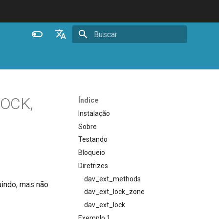
Inicializando busca
English
Español
Português (Brasil)
LOCK,
Índice
Deutsch
Instalação
Sobre
Français
Testando
Русский
Bloqueio
中文
Diretrizes
dav_ext_methods
luindo, mas não
dav_ext_lock_zone
dav_ext_lock
Exemplo 1