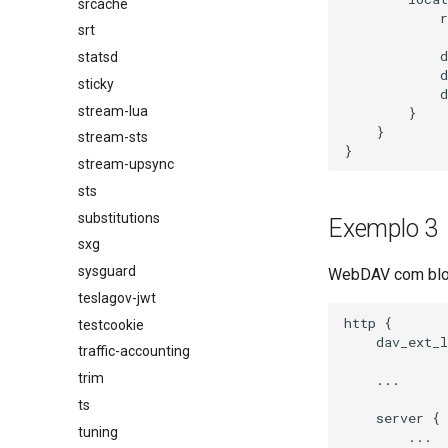
srcache
            r
srt
            
statsd
            
sticky
            d
stream-lua
        }

    }

stream-sts
stream-upsync
sts
substitutions
Exemplo 3
sxg
sysguard
WebDAV com bloq
teslagov-jwt
http {

testcookie
    dav_ext_l
traffic-accounting
trim
    ...

ts
    server {

tuning
        ...
