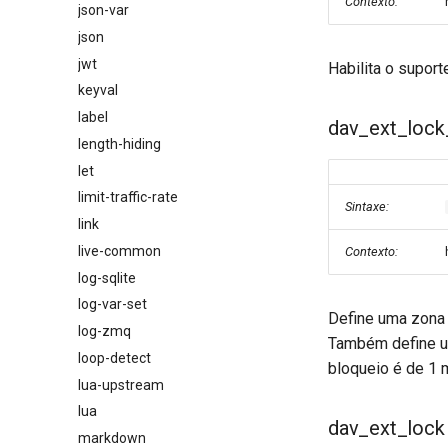
Contexto:
json-var
json
jwt
Habilita o supor
keyval
label
dav_ext_loc
length-hiding
let
limit-traffic-rate
Sintaxe:
link
live-common
Contexto:
log-sqlite
log-var-set
Define uma zona
log-zmq
Também define u
loop-detect
bloqueio é de 1 
lua-upstream
lua
dav_ext_lock
markdown