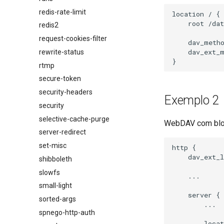
redis-rate-limit
location / {

    root /dat
redis2
request-cookies-filter
    dav_meth
    dav_ext_m
rewrite-status
rtmp
secure-token
security-headers
Exemplo 2
security
selective-cache-purge
WebDAV com blo
server-redirect
set-misc
http {

    dav_ext_l
shibboleth
slowfs
    ...

small-light
    server {

sorted-args
        ...

spnego-http-auth
        locat