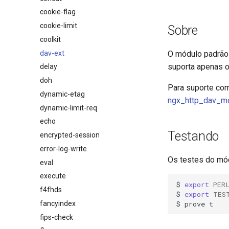
cookie-flag
cookie-limit
Sobre
coolkit
dav-ext
O módulo padrã
suporta apenas 
delay
doh
Para suporte co
dynamic-etag
ngx_http_dav_m
dynamic-limit-req
echo
Testando
encrypted-session
error-log-write
Os testes do mó
eval
execute
$
export
PER
f4fhds
$
export
TES
$
prove
fancyindex
fips-check