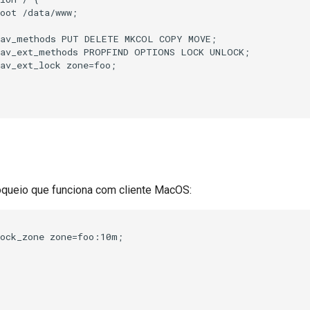
oot /data/www;

dav_methods PUT DELETE MKCOL COPY MOVE;

dav_ext_methods PROPFIND OPTIONS LOCK UNLOCK;

av_ext_lock zone=foo;

ueio que funciona com cliente MacOS:
ock_zone zone=foo:10m;
