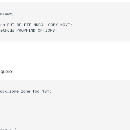
a/www;

ods PUT DELETE MKCOL COPY MOVE;

ethods PROPFIND OPTIONS;

queio:
ock_zone zone=foo:10m;

ion / {
