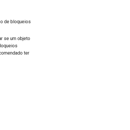
po de bloqueios
ar se um objeto
bloqueios
ecomendado ter