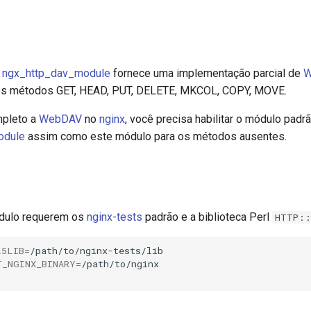
o
ngx_http_dav_module
fornece uma implementação parcial de
W
os métodos GET, HEAD, PUT, DELETE, MKCOL, COPY, MOVE.
mpleto a
WebDAV
no
nginx
, você precisa habilitar o módulo padr
odule
assim como este módulo para os métodos ausentes.
dulo requerem os
nginx-tests
padrão e a biblioteca Perl
HTTP::
L5LIB
=
/path/to/nginx-tests/lib

T_NGINX_BINARY
=
/path/to/nginx
