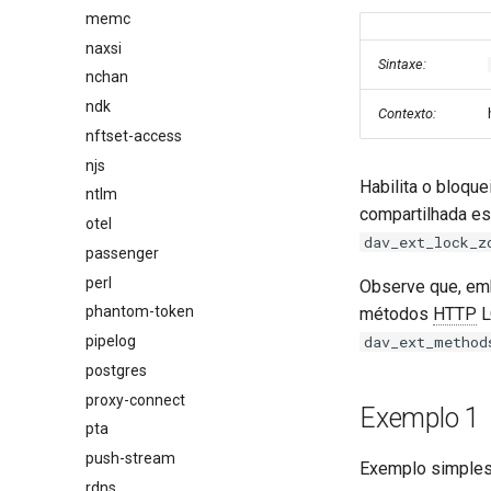
memc
naxsi
Sintaxe:
nchan
ndk
Contexto:
nftset-access
njs
Habilita o bloq
ntlm
compartilhada es
otel
dav_ext_lock_z
passenger
perl
Observe que, emb
phantom-token
métodos
HTTP
L
pipelog
dav_ext_method
postgres
proxy-connect
Exemplo 1
pta
push-stream
Exemplo simples
rdns