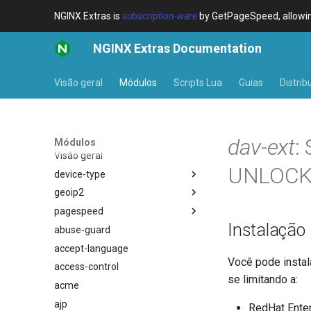
NGINX Extras is
subscription-ware
by GetPageSpeed, allowing
NGINX Extras Documentation
Visão geral
Módulos
Scripts Lua
Guias
Distrib
dav-ext
:
Módulos
Visão geral
UNLOCK
device-type
geoip2
Visão geral
pagespeed
Variables
Visão geral
Instalação
abuse-guard
Examples
Directives
Visão geral
$bot_category
accept-language
Troubleshooting
Examples
$bot_name
auto_reload
Você pode instal
access-control
Related
Troubleshooting
$bot_producer
geoip2
se limitando a:
acme
Related
$browser_engine
geoip2_proxy
ajp
$browser_family
geoip2_proxy_recursive
RedHat Enterp