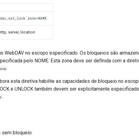
dav_ext_lock zone=NAME
http, server, location
ueio WebDAV no escopo especificado. Os bloqueios são armazen
pecificada pelo NOME. Esta zona deve ser definida com a direti
.
one
ora esta diretiva habilite as capacidades de bloqueio no escopo
OCK e UNLOCK também devem ser explicitamente especificad
.
s
 sem bloqueio: