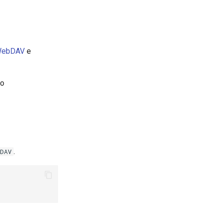
ebDAV
e
ão
.
DAV