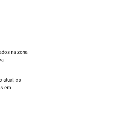
ados na zona
va
 atual, os
os em