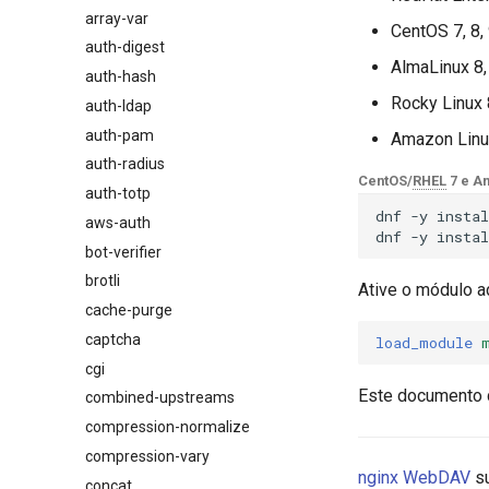
array-var
$browser_name
CentOS 7, 8,
auth-digest
$browser_version
AlmaLinux 8,
auth-hash
$device_brand
Rocky Linux 
auth-ldap
$device_json
auth-pam
$device_model
Amazon Linu
auth-radius
$device_type
CentOS/
RHEL
7 e A
auth-totp
$is_ai_crawler
dnf
-y
instal
aws-auth
$is_bot
dnf
-y
instal
bot-verifier
$is_console
brotli
$is_desktop
Ative o módulo a
cache-purge
$is_mobile
captcha
$is_tablet
load_module
cgi
$is_tv
Este documento 
combined-upstreams
$is_wearable
compression-normalize
$os_family
compression-vary
$os_name
nginx
WebDAV
su
concat
$os_version