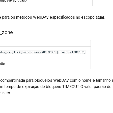
http, server, location
te para os métodos WebDAV especificados no escopo atual.
k_zone
dav_ext_lock_zone zone=NAME:SIZE [timeout=TIMEOUT]
http
 compartilhada para bloqueios WebDAV com o nome e tamanho e
m tempo de expiração de bloqueio TIMEOUT. O valor padrão do 
minuto.