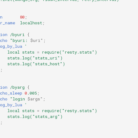
n
80
;
er_name
localhost
;
ion
/byuri
{
cho
"byuri:
$uri"
;
og_by_lua
'
local
stats
=
require("resty.stats")
stats.log("stats_uri")
stats.log("stats_host")
;
ion
/byarg
{
cho_sleep
0
.005
;
cho
"login
$args"
;
og_by_lua
'
local
stats
=
require("resty.stats")
stats.log("stats_arg")
;