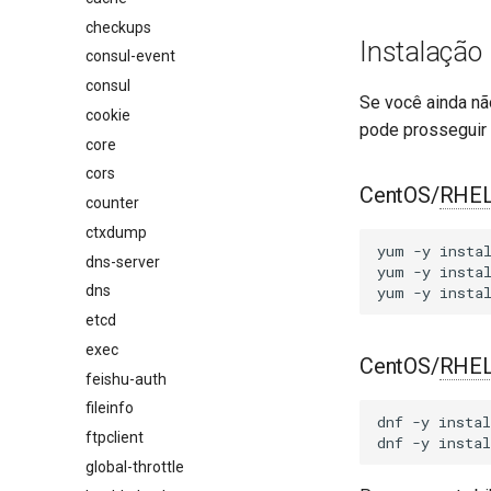
checkups
Instalação
consul-event
consul
Se você ainda nã
cookie
pode prosseguir
core
cors
CentOS/
RHE
counter
ctxdump
yum
-y
insta
dns-server
yum
-y
insta
dns
yum
-y
insta
etcd
exec
CentOS/
RHE
feishu-auth
fileinfo
dnf
-y
instal
ftpclient
dnf
-y
instal
global-throttle