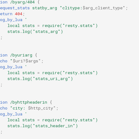
ion
/byarg/404
{
equest_stats
statby_arg
"clitype:
$arg_client_type"
;
eturn
404
;
og_by_lua
'
local
stats
=
require("resty.stats")
stats.log("stats_arg")
;
ion
/byuriarg
{
cho
"
$uri?$args"
;
og_by_lua
'
local
stats
=
require("resty.stats")
stats.log("stats_uri_arg")
;
ion
/byhttpheaderin
{
cho
"city:
$http_city"
;
og_by_lua
'
local
stats
=
require("resty.stats")
stats.log("stats_header_in")
;