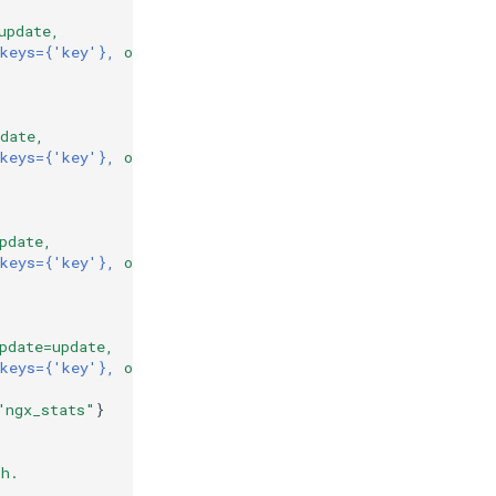
update,
keys={'key'},
options=
{}}}
}
)
date,
keys={'key'},
options=
{}}}
}
)
pdate,
keys={'key'},
options=
{}}}
}
)
pdate=update,
keys={'key'},
options=
{}}}
}
)
"ngx_stats"
}
sh.