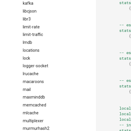
stat
kafka
{
libcjson
libr3
--
es
limit-rate
stat
limit-traffic
{
lmdb
locations
--
es
stat
lock
{
logger-socket
lrucache
--
es
macaroons
stat
mail
{
maxminddb
memcached
local
mlcache
local
local
multiplexer
--
in
murmurhash2
stat