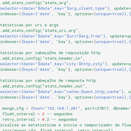
s.add_stats_config("stats_arg",
selector={date="$date",key="$arg_client_type"},
update=
indexes=
{
{keys={'date',
'key'
}
,
options=
{
unique=true}},{
tatísticas
por
uri
e
args
s.add_stats_config("stats_uri_arg",
selector={date="$date",key="$uri?$arg_from"},
update=up
indexes=
{
{keys={'date',
'key'
}
,
options=
{
unique=true}},{
tatísticas
por
cabeçalho
de
requisição
http
s.add_stats_config("stats_header_in",
selector={date="$date",key="city:$http_city"},
update=u
indexes=
{
{keys={'date',
'key'
}
,
options=
{
unique=true}},{
tatísticas
por
cabeçalho
de
resposta
http
s.add_stats_config("stats_header_out",
selector={date="$date",key="cache:$sent_http_cache"},
u
indexes=
{
{keys={'date',
'key'
}
,
options=
{
unique=true}},{
mongo_cfg
=
{
host="192.168.1.201",
port=27017,
dbname=
flush_interval
=
2
--
segundos
retry_interval
=
0
.2
--
segundos
icialize
as
estatísticas
e
inicie
o
temporizador
de
flu
s.init(mongo_cfg,
flush_interval,
retry_interval)