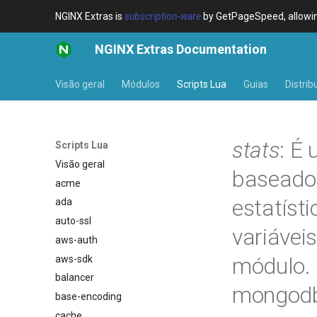
NGINX Extras is
subscription-ware
by GetPageSpeed, allowing
NGINX Extras Documentation
Visão geral
Módulos
Scripts Lua
Guias
Distrib
stats
: É
Scripts Lua
Visão geral
baseado 
acme
estatíst
ada
auto-ssl
variávei
aws-auth
módulo. 
aws-sdk
balancer
mongod
base-encoding
cache