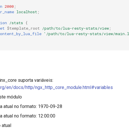
n
2000
;
er_name
localhost
;
ion
/stats
{
et
$template_root
/path/to/lua-resty-stats/view
;
ontent_by_lua_file
'/path/to/lua-resty-stats/view/main.
nx_core suporta variáveis:
.org/en/docs/http/ngx_http_core_module.html#variables
este módulo
ta atual no formato: 1970-09-28
ra atual no formato: 12:00:00
 atual