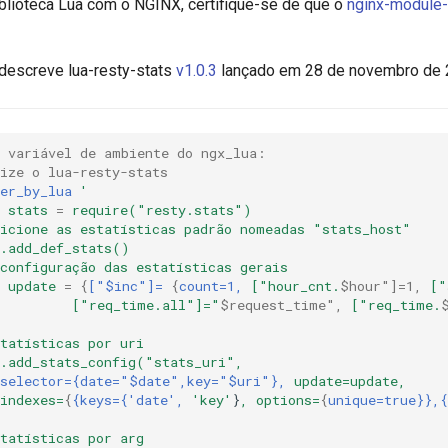
iblioteca Lua com o NGINX, certifique-se de que o
nginx-module-
descreve lua-resty-stats
v1.0.3
lançado em 28 de novembro de 
a variável de ambiente do ngx_lua:
ize o lua-resty-stats
er_by_lua
'
stats
=
require("resty.stats")
icione
as
estatísticas
padrão
nomeadas
"stats_host"
s.add_def_stats()
configuração
das
estatísticas
gerais
update
=
{
["$inc"]=
{
count=1,
["hour_cnt.
$hour"]=1,
["
["req_time.all"]="
$request_time",
["req_time.
tatísticas
por
uri
s.add_stats_config("stats_uri",
selector={date="$date",key="$uri"},
update=update,
indexes=
{
{keys={'date',
'key'
}
,
options=
{
unique=true}},{
tatísticas
por
arg