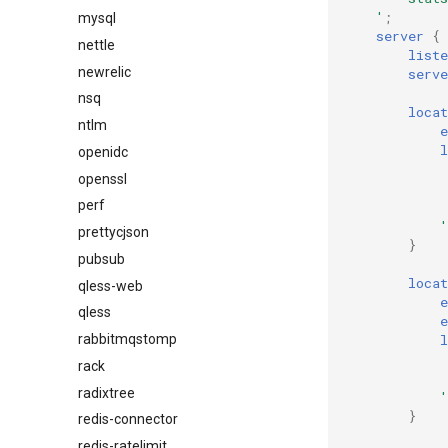
'
;
mysql
server
{
nettle
liste
newrelic
serv
nsq
locat
ntlm
e
l
openidc
openssl
perf
'
prettycjson
}
pubsub
locat
qless-web
e
qless
e
l
rabbitmqstomp
rack
radixtree
'
}
redis-connector
redis-ratelimit