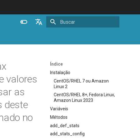
Inicializando busca
English
Español
Português (Brasil)
nx
Índice
Deutsch
Instalação
e valores
CentOS/RHEL 7 ou Amazon
Français
Linux 2
sar as
Русский
CentOS/RHEL 8+, Fedora Linux,
Amazon Linux 2023
s deste
中文
Variáveis
enado no
Métodos
add_def_stats
add_stats_config