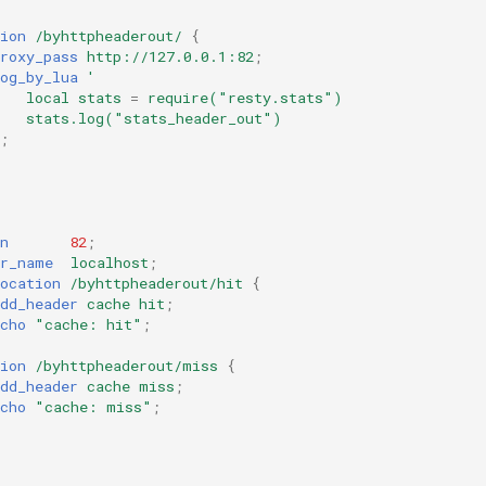
ion
/byhttpheaderout/
{
roxy_pass
http://127.0.0.1:82
;
og_by_lua
'
local
stats
=
require("resty.stats")
stats.log("stats_header_out")
;
n
82
;
er_name
localhost
;
ocation
/byhttpheaderout/hit
{
dd_header
cache
hit
;
cho
"cache:
hit"
;
ion
/byhttpheaderout/miss
{
dd_header
cache
miss
;
cho
"cache:
miss"
;