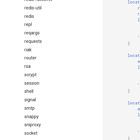
locat
r
redis-util
r
redis
l
repl
reqargs
'
requests
}
riak
locat
router
e
rsa
l
scrypt
session
'
}
shell
signal
locat
smtp
e
l
snappy
sniproxy
'
socket
}