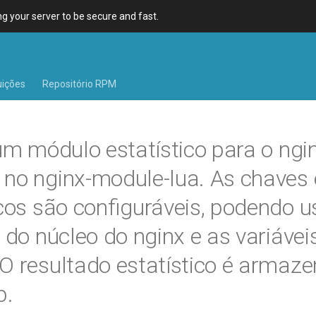
 your server to be secure and fast.
uições
Repositório RPM
 um módulo estatístico para o ngi
no nginx-module-lua. As chaves 
icos são configuráveis, podendo u
s do núcleo do nginx e as variávei
O resultado estatístico é armaz
b.