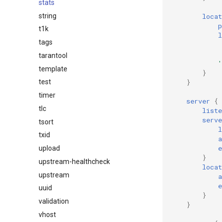
stats
string
locat
p
t1k
l
tags
tarantool
'
template
}
}
test
timer
server
{
tlc
liste
serv
tsort
l
txid
a
e
upload
}
upstream-healthcheck
locat
upstream
a
e
uuid
}
validation
}
vhost