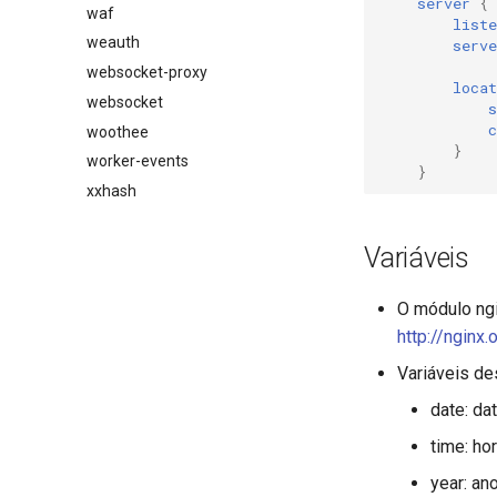
server
{
waf
liste
weauth
serv
websocket-proxy
locat
websocket
s
c
woothee
}
worker-events
}
xxhash
Variáveis
O módulo ngi
http://nginx
Variáveis d
date: da
time: ho
year: ano