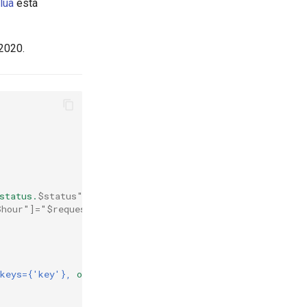
lua
está
2020.
status.
$status"]=1,
$hour"]="$request_time"}}
keys={'key'},
options=
{}}}
}
)