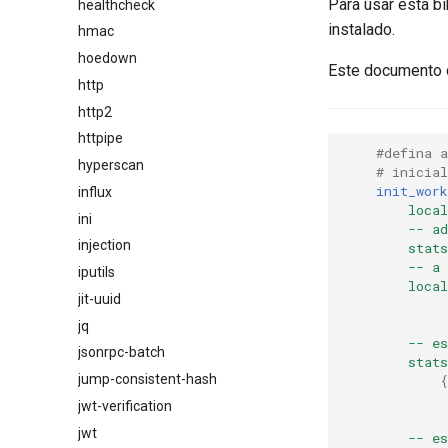
Para usar esta b
healthcheck
instalado.
hmac
hoedown
Este documento 
http
http2
httpipe
#defina 
hyperscan
# inicial
init_work
influx
local
ini
--
ad
injection
stat
--
a
iputils
local
jit-uuid
jq
--
es
jsonrpc-batch
stat
jump-consistent-hash
{
jwt-verification
jwt
--
es