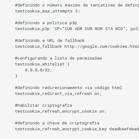
    #definindo o número máximo de tentativas de defini
    testcookie_max_attempts 3;

    #definindo a política p3p

    testcookie_p3p 'CP="CUR ADM OUR NOR STA NID", poli
    #definindo a URL de fallback

    testcookie_fallback http://google.com/cookies.html
    #configurando a lista de permissões

    testcookie_whitelist {

        8.8.8.8/32;

    }

    #definindo redirecionamento via código html

    testcookie_redirect_via_refresh on;

    #habilitar criptografia

    testcookie_refresh_encrypt_cookie on;

    #definindo a chave de criptografia

    testcookie_refresh_encrypt_cookie_key deadbeefdead