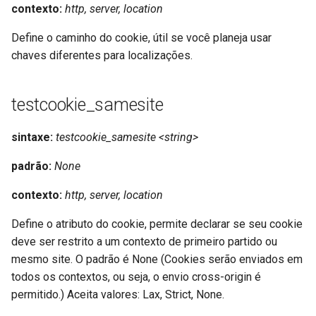
contexto:
http, server, location
mail
Define o caminho do cookie, útil se você planeja usar
chaves diferentes para localizações.
maxminddb
memcached
testcookie_samesite
mlcache
sintaxe:
testcookie_samesite <string>
padrão:
None
multiplexer
contexto:
http, server, location
murmurhash2
Define o atributo do cookie, permite declarar se seu cookie
mysql
deve ser restrito a um contexto de primeiro partido ou
mesmo site. O padrão é None (Cookies serão enviados em
nettle
todos os contextos, ou seja, o envio cross-origin é
permitido.) Aceita valores: Lax, Strict, None.
newrelic