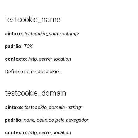
injection
iputils
testcookie_name
jit-uuid
sintaxe:
testcookie_name <string>
padrão:
TCK
jq
contexto:
http, server, location
jsonrpc-batch
Define o nome do cookie.
jump-consistent-hash
testcookie_domain
jwt-verification
sintaxe:
testcookie_domain <string>
jwt
padrão:
none, definido pelo navegador
kafka
contexto:
http, server, location