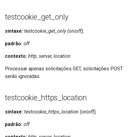
testcookie_get_only
sintaxe:
testcookie_get_only (on|off);
padrão:
off
contexto:
http, server, location
Processar apenas solicitações GET, solicitações POST
serão ignoradas.
testcookie_https_location
sintaxe:
testcookie_https_location (on|off);
padrão:
off
contexto:
http, server, location