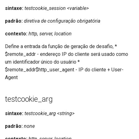
sintaxe:
testcookie_session <variable>
rabbitmqstomp
padrão:
diretiva de configuração obrigatória
rack
contexto:
http, server, location
radixtree
Define a entrada da função de geração de desafio, *
$remote_addr - endereço IP do cliente será usado como
redis-connector
um identificador único do usuário *
$remote_addr$http_user_agent - IP do cliente + User-
redis-ratelimit
Agent
redis-util
testcookie_arg
redis
sintaxe:
testcookie_arg <string>
repl
padrão:
none
reqargs
contexto:
http, server, location