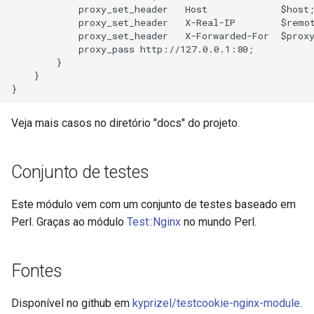
            proxy_set_header   Host             $host;
            proxy_set_header   X-Real-IP        $remot
            proxy_set_header   X-Forwarded-For  $proxy
            proxy_pass http://127.0.0.1:80;

        }

    }

Veja mais casos no diretório "docs" do projeto.
Conjunto de testes
Este módulo vem com um conjunto de testes baseado em
Perl. Graças ao módulo
Test::Nginx
no mundo Perl.
Fontes
Disponível no github em
kyprizel/testcookie-nginx-module
.