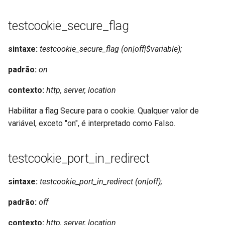
testcookie_secure_flag
sintaxe:
testcookie_secure_flag (on|off|$variable);
padrão:
on
contexto:
http, server, location
Habilitar a flag Secure para o cookie. Qualquer valor de
variável, exceto "on", é interpretado como Falso.
testcookie_port_in_redirect
sintaxe:
testcookie_port_in_redirect (on|off);
padrão:
off
contexto:
http, server, location