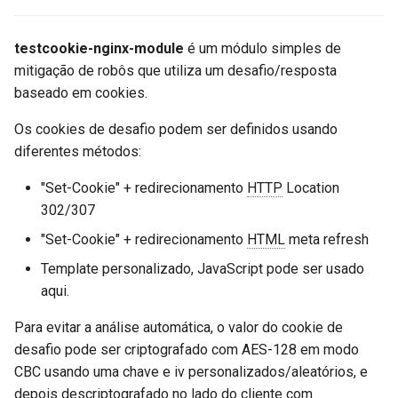
ctxdump
testcookie_redirect_via_refresh
$is_tablet
testcookie-nginx-module
é um módulo simples de
testcookie_refresh_template
dns-server
$is_tv
mitigação de robôs que utiliza um desafio/resposta
baseado em cookies.
testcookie_refresh_status
dns
$is_wearable
Os cookies de desafio podem ser definidos usando
testcookie_deny_keepalive
etcd
diferentes métodos:
$os_family
"Set-Cookie" + redirecionamento
HTTP
Location
testcookie_get_only
exec
$os_name
302/307
testcookie_https_location
feishu-auth
$os_version
"Set-Cookie" + redirecionamento
HTML
meta refresh
Template personalizado, JavaScript pode ser usado
fileinfo
testcookie_refresh_encrypt_cookie
aqui.
ftpclient
testcookie_refresh_encrypt_cookie_key
Para evitar a análise automática, o valor do cookie de
desafio pode ser criptografado com AES-128 em modo
global-throttle
testcookie_refresh_encrypt_iv
CBC usando uma chave e iv personalizados/aleatórios, e
depois descriptografado no lado do cliente com