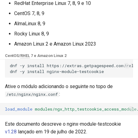
Módulos NGINX para o Painel
RedHat Enterprise Linux 7, 8, 9 e 10
d
de Controle Plesk - Pacotes
testcookie_samesite
base-encoding
$device_brand
CentOS 7, 8, 9
RPM
o
AlmaLinux 8, 9
testcookie_secret
cache
$device_json
b
Módulos NGINX do cPanel
Rocky Linux 8, 9
u
EA4 - Transforme ea-nginx
testcookie_session
checkups
$device_model
Amazon Linux 2 e Amazon Linux 2023
em uma Potência de
s
Desempenho e Segurança
testcookie_arg
consul-event
$device_type
CentOS/
RHEL
7 e Amazon Linux 2
c
dnf
-y
install
https://extras.getpagespeed.com/relea
Suporte a NGINX HTTP/3
testcookie_max_attempts
consul
$is_ai_crawler
a
dnf
-y
install
QUIC - Pacotes RPM para
RHEL e CentOS
testcookie_p3p
cookie
$is_bot
Ative o módulo adicionando o seguinte no topo de
:
/etc/nginx/nginx.conf
Angie Web Server - Instalar
testcookie_fallback
core
$is_console
no RHEL, CentOS, Rocky
load_module
modules/ngx_http_testcookie_access_module
Linux e AlmaLinux
testcookie_whitelist
cors
$is_desktop
Este documento descreve o nginx-module-testcookie
testcookie_pass
counter
$is_mobile
v1.28
lançado em 19 de julho de 2022.