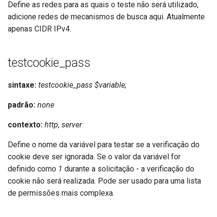
validation
Define as redes para as quais o teste não será utilizado,
adicione redes de mecanismos de busca aqui. Atualmente
vhost
apenas CIDR IPv4.
waf
testcookie_pass
weauth
sintaxe:
testcookie_pass $variable;
websocket-proxy
padrão:
none
websocket
contexto:
http, server
woothee
Define o nome da variável para testar se a verificação do
cookie deve ser ignorada. Se o valor da variável for
worker-events
definido como
1
durante a solicitação - a verificação do
cookie não será realizada. Pode ser usado para uma lista
xxhash
de permissões mais complexa.