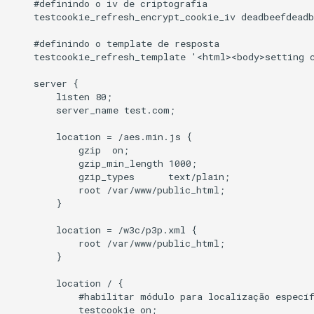
    #definindo o iv de criptografia

    testcookie_refresh_encrypt_cookie_iv deadbeefdeadb
    #definindo o template de resposta

    testcookie_refresh_template '<html><body>setting 
    server {

        listen 80;

        server_name test.com;

        location = /aes.min.js {

            gzip  on;

            gzip_min_length 1000;

            gzip_types      text/plain;

            root /var/www/public_html;

        }

        location = /w3c/p3p.xml {

            root /var/www/public_html;

        }

        location / {

            #habilitar módulo para localização específ
            testcookie on;
