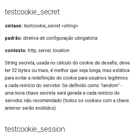
testcookie_secret
nsq
sintaxe:
testcookie_secret <string>
ntlm
padrão:
diretiva de configuração obrigatória
openidc
contexto:
http, server, location
openssl
String secreta, usada no cálculo do cookie de desafio, deve
perf
ter 32 bytes ou mais, é melhor que seja longa, mas estática
para evitar a redefinição do cookie para usuários legítimos
prettycjson
a cada reinício do servidor. Se definido como
"random"
-
uma nova chave secreta será gerada a cada reinício do
pubsub
servidor, não recomendado (todos os cookies com a chave
anterior serão inválidos).
qless-web
testcookie_session
qless