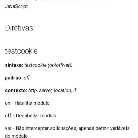
testcookie_internal
healthcheck
JavaScript.
testcookie_httponly_flag
hmac
Diretivas
testcookie_secure_flag
hoedown
testcookie
testcookie_port_in_redirect
http
sintaxe:
testcookie (on|off|var);
Exemplo de configuração
http2
padrão:
off
Conjunto de testes
httpipe
contexto:
http, server, location, if
Fontes
hyperscan
on - Habilitar módulo
GitHub
influx
off - Desabilitar módulo
ini
var - Não interceptar solicitações, apenas definir variáveis
do módulo.