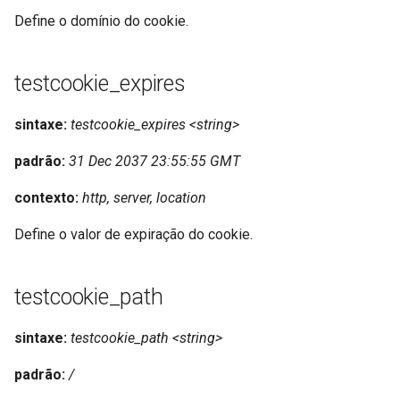
libcjson
Define o domínio do cookie.
libr3
testcookie_expires
limit-rate
sintaxe:
testcookie_expires <string>
limit-traffic
padrão:
31 Dec 2037 23:55:55 GMT
lmdb
contexto:
http, server, location
locations
Define o valor de expiração do cookie.
lock
testcookie_path
logger-socket
sintaxe:
testcookie_path <string>
lrucache
padrão:
/
macaroons