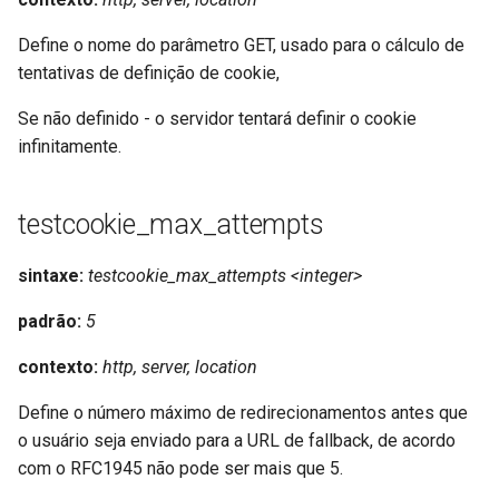
requests
Define o nome do parâmetro GET, usado para o cálculo de
tentativas de definição de cookie,
riak
Se não definido - o servidor tentará definir o cookie
router
infinitamente.
rsa
testcookie_max_attempts
scrypt
sintaxe:
testcookie_max_attempts <integer>
session
padrão:
5
shell
contexto:
http, server, location
signal
Define o número máximo de redirecionamentos antes que
o usuário seja enviado para a URL de fallback, de acordo
smtp
com o RFC1945 não pode ser mais que 5.