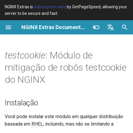
NGINX Extras is
subscription-ware
by GetPageSpeed, allowing your
server to be secure and fast.
I
NGINX Extras Documentation
n
Visão geral
Visão geral
Visão geral
Instalação
Visão geral
Cache
NGINX Estável vs Principal -
$bot_category
auto_reload
VPS/Dedicated - Proxy
Brotli Compression
Country Blocking with Geo
i
English
Qual Ramificação Escolher no
Cache
c
Español
testcookie
: Módulo de
RHEL/CentOS
Variables
Directives
Diretivas
acme
Desempenho
$bot_name
geoip2
VPS/Dedicated - FastCGI
i
Português (Brasil)
mitigação de robôs testcookie
NGINX-MOD - NGINX
Cache
Examples
Examples
testcookie
ada
Segurança
$bot_producer
geoip2_proxy
a
Deutsch
aprimorado com HTTP/3,
do NGINX
HPACK e verificações de
cPanel EA4 - Proxy Cache
Troubleshooting
Troubleshooting
testcookie_name
auto-ssl
$browser_engine
geoip2_proxy_recursive
l
Français
saúde para RHEL
i
Русский
Related
Related
testcookie_domain
aws-auth
$browser_family
Instalação
Servidor Web Tengine -
z
中文
Instalar no RHEL, CentOS e
testcookie_expires
aws-sdk
$browser_name
a
Você pode instalar este módulo em qualquer distribuição
Rocky Linux
baseada em
RHEL
, incluindo, mas não se limitando a:
n
testcookie_path
balancer
$browser_version