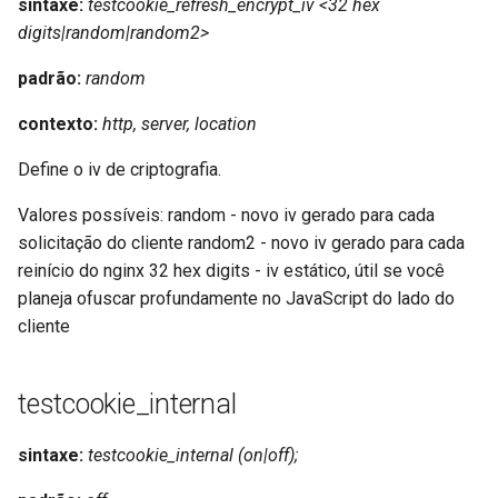
sintaxe:
testcookie_refresh_encrypt_iv <32 hex
digits|random|random2>
padrão:
random
contexto:
http, server, location
Define o iv de criptografia.
Valores possíveis: random - novo iv gerado para cada
solicitação do cliente random2 - novo iv gerado para cada
reinício do nginx 32 hex digits - iv estático, útil se você
planeja ofuscar profundamente no JavaScript do lado do
cliente
testcookie_internal
sintaxe:
testcookie_internal (on|off);