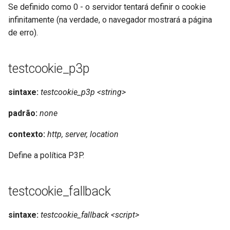
Se definido como 0 - o servidor tentará definir o cookie
snappy
infinitamente (na verdade, o navegador mostrará a página
de erro).
sniproxy
socket
testcookie_p3p
stats
sintaxe:
testcookie_p3p <string>
string
padrão:
none
t1k
contexto:
http, server, location
Define a política P3P.
tags
tarantool
testcookie_fallback
template
sintaxe:
testcookie_fallback <script>