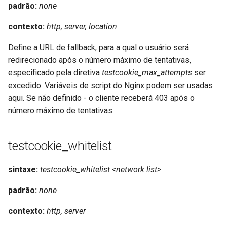
test
padrão:
none
contexto:
http, server, location
timer
Define a URL de fallback, para a qual o usuário será
tlc
redirecionado após o número máximo de tentativas,
especificado pela diretiva
testcookie_max_attempts
ser
tsort
excedido. Variáveis de script do Nginx podem ser usadas
aqui. Se não definido - o cliente receberá 403 após o
txid
número máximo de tentativas.
upload
testcookie_whitelist
upstream-healthcheck
sintaxe:
testcookie_whitelist <network list>
upstream
padrão:
none
uuid
contexto:
http, server