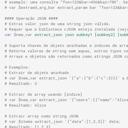
# exemplo: uma consulta "foo=123&bar=456&baz=789". Se
# var $extraed_arg_bar extract_param bar "foo=123&bar
rabbitmqstomp
#### Operação JSON ####
rack
# Extrai valor json de uma string json válida.
# Requer que a biblioteca cJSON esteja instalada (vej
var
$new_var
extract_json
json
subkey1
[subkey2]
[sub
radixtree
# Suporta chaves de objeto aninhadas e índices de arr
redis-connector
# Retorna valores de string sem aspas, outros tipos c
# Arrays e objetos são retornados como strings JSON c
redis-ratelimit
# Exemplos:
# Extrair de objeto aninhado
# var $new_var extract_json '{"a":{"b":{"c":3}}}' a 
redis-util
# Resultado: 3
redis
# Extrair de array usando [índice]
# var $new_var extract_json '{"users":[{"name":"Alic
# Resultado: Alice
repl
# Extrair array como string JSON
reqargs
# var $items extract_json '{"data":[1,2,3]}' data;
# Resultado: [1,2,3]