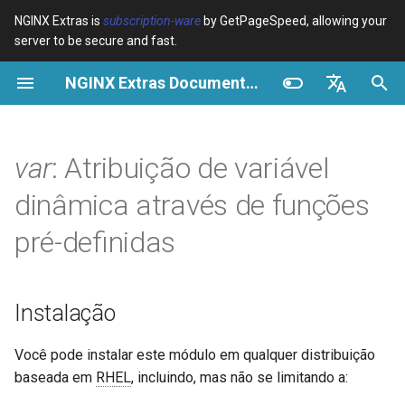
NGINX Extras is
subscription-ware
by GetPageSpeed, allowing your
server to be secure and fast.
I
NGINX Extras Documentation
n
Visão geral
Visão geral
Visão geral
Instalação
Visão geral
Cache
NGINX Estável vs Principal -
$bot_category
auto_reload
VPS/Dedicated - Proxy
Brotli Compression
Country Blocking with Geo
i
English
Qual Ramificação Escolher no
Cache
c
Español
var
: Atribuição de variável
RHEL/CentOS
Variables
Directives
acme
Desempenho
$bot_name
geoip2
VPS/Dedicated - FastCGI
i
Português (Brasil)
dinâmica através de funções
NGINX-MOD - NGINX
Cache
Examples
Examples
ada
Segurança
$bot_producer
geoip2_proxy
a
Deutsch
aprimorado com HTTP/3,
pré-definidas
HPACK e verificações de
cPanel EA4 - Proxy Cache
Troubleshooting
Troubleshooting
auto-ssl
$browser_engine
geoip2_proxy_recursive
l
Français
saúde para RHEL
i
Русский
Related
Related
aws-auth
$browser_family
Instalação
Servidor Web Tengine -
z
中文
Instalar no RHEL, CentOS e
aws-sdk
$browser_name
a
Você pode instalar este módulo em qualquer distribuição
Rocky Linux
baseada em
RHEL
, incluindo, mas não se limitando a:
n
balancer
$browser_version