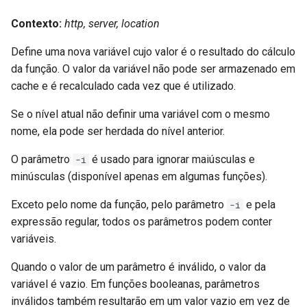
healthcheck
Contexto:
http, server, location
hmac
Define uma nova variável cujo valor é o resultado do cálculo
da função. O valor da variável não pode ser armazenado em
hoedown
cache e é recalculado cada vez que é utilizado.
http
Se o nível atual não definir uma variável com o mesmo
nome, ela pode ser herdada do nível anterior.
http2
O parâmetro
é usado para ignorar maiúsculas e
-i
minúsculas (disponível apenas em algumas funções).
httpipe
Exceto pelo nome da função, pelo parâmetro
e pela
-i
hyperscan
expressão regular, todos os parâmetros podem conter
variáveis.
influx
Quando o valor de um parâmetro é inválido, o valor da
ini
variável é vazio. Em funções booleanas, parâmetros
inválidos também resultarão em um valor vazio em vez de