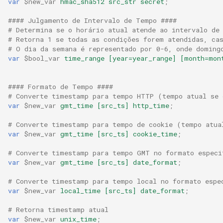
var
$new_var
hmac_sha512
src_str
secret
;
#### Julgamento de Intervalo de Tempo ####
# Determina se o horário atual atende ao intervalo de
# Retorna 1 se todas as condições forem atendidas, ca
# O dia da semana é representado por 0-6, onde doming
var
$bool_var
time_range
[year=year_range]
[month=mon
#### Formato de Tempo ####
# Converte timestamp para tempo HTTP (tempo atual se 
var
$new_var
gmt_time
[src_ts]
http_time
;
# Converte timestamp para tempo de cookie (tempo atua
var
$new_var
gmt_time
[src_ts]
cookie_time
;
# Converte timestamp para tempo GMT no formato especi
var
$new_var
gmt_time
[src_ts]
date_format
;
# Converte timestamp para tempo local no formato espe
var
$new_var
local_time
[src_ts]
date_format
;
# Retorna timestamp atual
var
$new_var
unix_time
;