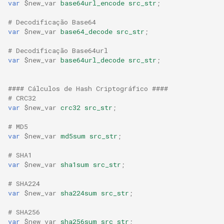
var
$new_var
base64url_encode
src_str
;
# Decodificação Base64
var
$new_var
base64_decode
src_str
;
# Decodificação Base64url
var
$new_var
base64url_decode
src_str
;
#### Cálculos de Hash Criptográfico ####
# CRC32
var
$new_var
crc32
src_str
;
# MD5
var
$new_var
md5sum
src_str
;
# SHA1
var
$new_var
sha1sum
src_str
;
# SHA224
var
$new_var
sha224sum
src_str
;
# SHA256
var
$new_var
sha256sum
src_str
;