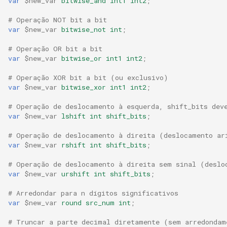
var
$new_var
bitwise_and
int1
int2
;
validation
# Operação NOT bit a bit
vhost
var
$new_var
bitwise_not
int
;
# Operação OR bit a bit
waf
var
$new_var
bitwise_or
int1
int2
;
weauth
# Operação XOR bit a bit (ou exclusivo)
var
$new_var
bitwise_xor
int1
int2
;
websocket-proxy
# Operação de deslocamento à esquerda, shift_bits dev
var
$new_var
lshift
int
shift_bits
;
websocket
# Operação de deslocamento à direita (deslocamento ar
var
$new_var
rshift
int
shift_bits
;
woothee
# Operação de deslocamento à direita sem sinal (deslo
var
$new_var
urshift
int
shift_bits
;
worker-events
# Arredondar para n dígitos significativos
xxhash
var
$new_var
round
src_num
int
;
# Truncar a parte decimal diretamente (sem arredondam