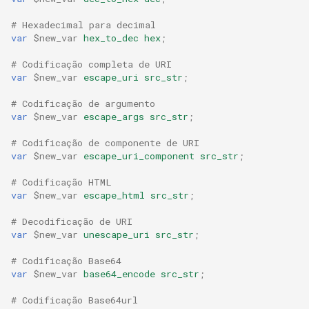
# Hexadecimal para decimal
var
$new_var
hex_to_dec
hex
;
# Codificação completa de URI
var
$new_var
escape_uri
src_str
;
# Codificação de argumento
var
$new_var
escape_args
src_str
;
# Codificação de componente de URI
var
$new_var
escape_uri_component
src_str
;
# Codificação HTML
var
$new_var
escape_html
src_str
;
# Decodificação de URI
var
$new_var
unescape_uri
src_str
;
# Codificação Base64
var
$new_var
base64_encode
src_str
;
# Codificação Base64url