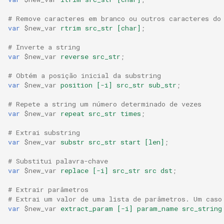
# Remove caracteres em branco ou outros caracteres do
nsq
var
$new_var
rtrim
src_str
[char]
;
ntlm
# Inverte a string
var
$new_var
reverse
src_str
;
openidc
# Obtém a posição inicial da substring
var
$new_var
position
[-i]
src_str
sub_str
;
openssl
# Repete a string um número determinado de vezes
var
$new_var
repeat
src_str
times
;
perf
# Extrai substring
prettycjson
var
$new_var
substr
src_str
start
[len]
;
# Substitui palavra-chave
pubsub
var
$new_var
replace
[-i]
src_str
src
dst
;
# Extrair parâmetros
qless-web
# Extrai um valor de uma lista de parâmetros. Um caso
var
$new_var
extract_param
[-i]
param_name
src_string
qless