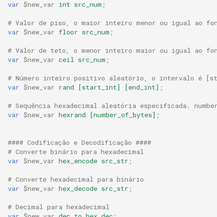
var
$new_var
int
src_num
;
# Valor de piso, o maior inteiro menor ou igual ao fo
var
$new_var
floor
src_num
;
# Valor de teto, o menor inteiro maior ou igual ao fo
var
$new_var
ceil
src_num
;
# Número inteiro positivo aleatório, o intervalo é [s
var
$new_var
rand
[start_int]
[end_int]
;
# Sequência hexadecimal aleatória especificada. numbe
var
$new_var
hexrand
[number_of_bytes]
;
#### Codificação e Decodificação ####
# Converte binário para hexadecimal
var
$new_var
hex_encode
src_str
;
# Converte hexadecimal para binário
var
$new_var
hex_decode
src_str
;
# Decimal para hexadecimal
var
$new_var
dec_to_hex
dec
;