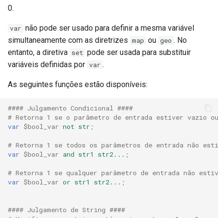
injection
0.
não pode ser usado para definir a mesma variável
iputils
var
simultaneamente com as diretrizes
ou
. No
map
geo
jit-uuid
entanto, a diretiva
pode ser usada para substituir
set
variáveis definidas por
.
var
jq
As seguintes funções estão disponíveis:
jsonrpc-batch
#### Julgamento Condicional ####
# Retorna 1 se o parâmetro de entrada estiver vazio o
jump-consistent-hash
var
$bool_var
not
str
;
# Retorna 1 se todos os parâmetros de entrada não est
jwt-verification
var
$bool_var
and
str1
str2...
;
jwt
# Retorna 1 se qualquer parâmetro de entrada não esti
var
$bool_var
or
str1
str2...
;
kafka
#### Julgamento de String ####