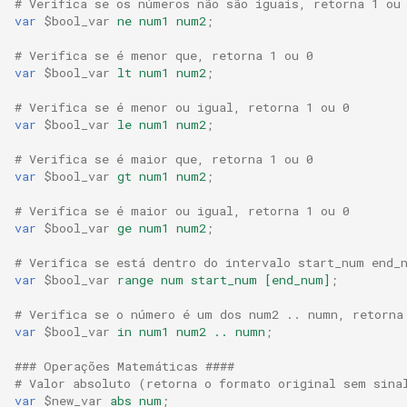
# Verifica se os números não são iguais, retorna 1 ou
snappy
var
$bool_var
ne
num1
num2
;
# Verifica se é menor que, retorna 1 ou 0
sniproxy
var
$bool_var
lt
num1
num2
;
socket
# Verifica se é menor ou igual, retorna 1 ou 0
var
$bool_var
le
num1
num2
;
stats
# Verifica se é maior que, retorna 1 ou 0
var
$bool_var
gt
num1
num2
;
string
# Verifica se é maior ou igual, retorna 1 ou 0
var
$bool_var
ge
num1
num2
;
t1k
# Verifica se está dentro do intervalo start_num end_
var
$bool_var
range
num
start_num
[end_num]
;
tags
# Verifica se o número é um dos num2 .. numn, retorna
tarantool
var
$bool_var
in
num1
num2
..
numn
;
### Operações Matemáticas ####
template
# Valor absoluto (retorna o formato original sem sina
var
$new_var
abs
num
;