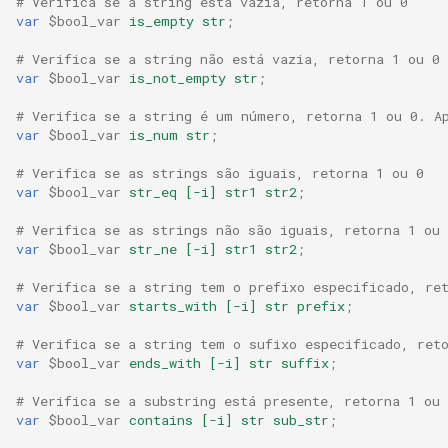
# Verifica se a string está vazia, retorna 1 ou 0
libcjson
var
$bool_var
is_empty
str
;
libr3
# Verifica se a string não está vazia, retorna 1 ou 0
var
$bool_var
is_not_empty
str
;
limit-rate
# Verifica se a string é um número, retorna 1 ou 0. A
var
$bool_var
is_num
str
;
limit-traffic
# Verifica se as strings são iguais, retorna 1 ou 0
var
$bool_var
str_eq
[-i]
str1
str2
;
lmdb
# Verifica se as strings não são iguais, retorna 1 ou 
locations
var
$bool_var
str_ne
[-i]
str1
str2
;
# Verifica se a string tem o prefixo especificado, re
lock
var
$bool_var
starts_with
[-i]
str
prefix
;
# Verifica se a string tem o sufixo especificado, ret
logger-socket
var
$bool_var
ends_with
[-i]
str
suffix
;
lrucache
# Verifica se a substring está presente, retorna 1 ou 
var
$bool_var
contains
[-i]
str
sub_str
;
macaroons