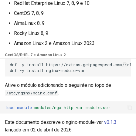
Módulos NGINX para o Painel
RedHat Enterprise Linux 7, 8, 9 e 10
d
de Controle Plesk - Pacotes
base-encoding
$device_brand
CentOS 7, 8, 9
RPM
o
AlmaLinux 8, 9
cache
$device_json
b
Módulos NGINX do cPanel
Rocky Linux 8, 9
u
EA4 - Transforme ea-nginx
checkups
$device_model
Amazon Linux 2 e Amazon Linux 2023
em uma Potência de
s
Desempenho e Segurança
consul-event
$device_type
CentOS/
RHEL
7 e Amazon Linux 2
c
dnf
-y
install
https://extras.getpagespeed.com/relea
Suporte a NGINX HTTP/3
consul
$is_ai_crawler
a
dnf
-y
install
QUIC - Pacotes RPM para
RHEL e CentOS
cookie
$is_bot
Ative o módulo adicionando o seguinte no topo de
:
/etc/nginx/nginx.conf
Angie Web Server - Instalar
core
$is_console
no RHEL, CentOS, Rocky
load_module
modules/ngx_http_var_module.so
;
Linux e AlmaLinux
cors
$is_desktop
Este documento descreve o nginx-module-var
v0.1.3
counter
$is_mobile
lançado em 02 de abril de 2026.