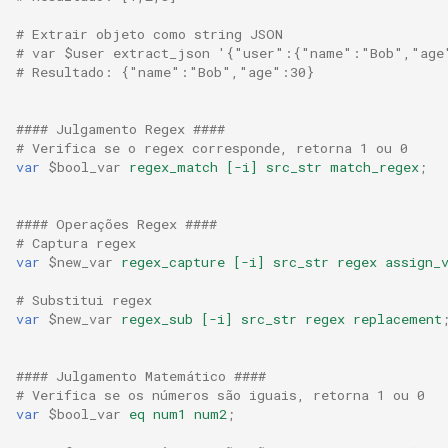
requests
# Extrair objeto como string JSON
# var $user extract_json '{"user":{"name":"Bob","age
# Resultado: {"name":"Bob","age":30}
riak
router
#### Julgamento Regex ####
# Verifica se o regex corresponde, retorna 1 ou 0
var
$bool_var
regex_match
[-i]
src_str
match_regex
;
rsa
scrypt
#### Operações Regex ####
# Captura regex
var
$new_var
regex_capture
[-i]
src_str
regex
assign_
session
# Substitui regex
shell
var
$new_var
regex_sub
[-i]
src_str
regex
replacement
signal
#### Julgamento Matemático ####
# Verifica se os números são iguais, retorna 1 ou 0
var
$bool_var
eq
num1
num2
;
smtp