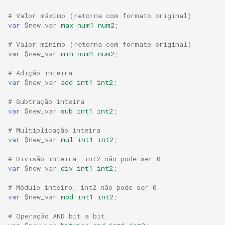
test
# Valor máximo (retorna com formato original)
var
$new_var
max
num1
num2
;
timer
# Valor mínimo (retorna com formato original)
var
$new_var
min
num1
num2
;
tlc
# Adição inteira
tsort
var
$new_var
add
int1
int2
;
# Subtração inteira
txid
var
$new_var
sub
int1
int2
;
upload
# Multiplicação inteira
var
$new_var
mul
int1
int2
;
upstream-healthcheck
# Divisão inteira, int2 não pode ser 0
var
$new_var
div
int1
int2
;
upstream
# Módulo inteiro, int2 não pode ser 0
var
$new_var
mod
int1
int2
;
uuid
# Operação AND bit a bit