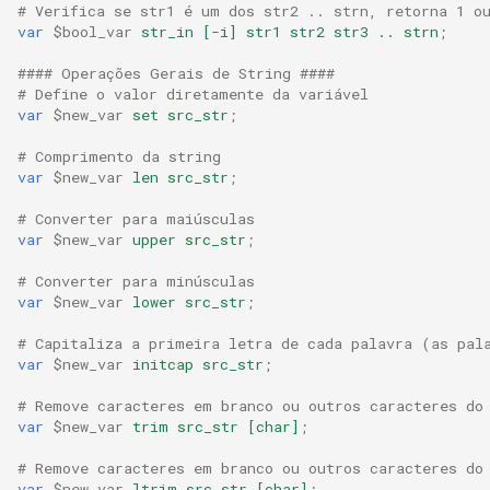
# Verifica se str1 é um dos str2 .. strn, retorna 1 o
var
$bool_var
str_in
[-i]
str1
str2
str3
..
strn
;
mail
#### Operações Gerais de String ####
# Define o valor diretamente da variável
maxminddb
var
$new_var
set
src_str
;
memcached
# Comprimento da string
var
$new_var
len
src_str
;
mlcache
# Converter para maiúsculas
var
$new_var
upper
src_str
;
multiplexer
# Converter para minúsculas
var
$new_var
lower
src_str
;
murmurhash2
# Capitaliza a primeira letra de cada palavra (as pal
var
$new_var
initcap
src_str
;
mysql
# Remove caracteres em branco ou outros caracteres do
nettle
var
$new_var
trim
src_str
[char]
;
# Remove caracteres em branco ou outros caracteres do
newrelic
var
$new_var
ltrim
src_str
[char]
;