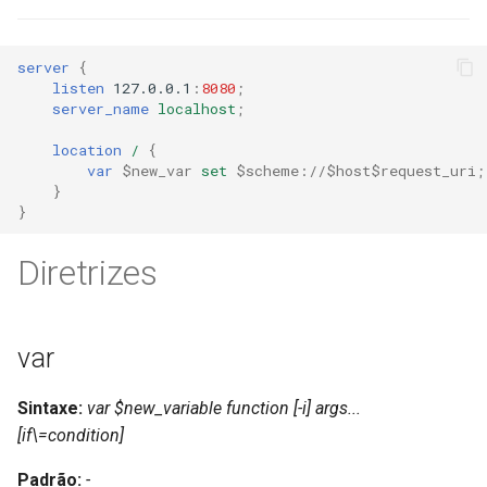
ctxdump
$is_tablet
server
{
dns-server
$is_tv
listen
127.0.0.1
:
8080
;
server_name
localhost
;
dns
$is_wearable
location
/
{
var
$new_var
set
$scheme://$host$request_uri
;
etcd
$os_family
}
}
exec
$os_name
Diretrizes
feishu-auth
$os_version
fileinfo
var
ftpclient
Sintaxe:
var $new_variable function [-i] args...
[if\=condition]
global-throttle
Padrão:
-