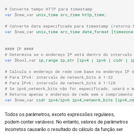
# Converte tempo HTTP para timestamp
var
$new_var
unix_time
src_time
http_time
;
# Converte data especificada para timestamp (retorna 
var
$new_var
unix_time
src_time
date_format
[timezone
#### IP ####
# Determina se o endereço IP está dentro do intervalo
var
$bool_var
ip_range
ip_str
[ipv4
|
ipv6
|
cidr
|
i
# Calcula o endereço de rede com base no endereço IP 
# Para IPv4: intervalo de network_bits é 1-32
# Para IPv6: intervalo de network_bits é 1-128
# Se ipv6_network_bits não for especificado, usará o 
# Retorna apenas o endereço de rede sem o comprimento
var
$new_var
cidr
ipv4/ipv6
ipv4_network_bits
[ipv6_n
Todos os parâmetros, exceto expressões regulares,
podem conter variáveis. No entanto, valores de parâmetros
incorretos causarão o resultado do cálculo da função ser