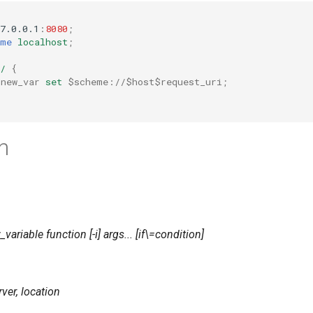
7.0.0.1
:
8080
;
ame
localhost
;
/
{
$new_var
set
$scheme://$host$request_uri
;
n
variable function [-i] args... [if\=condition]
rver, location