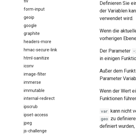
flv
Definieren Sie e
form-input
der Variablen ka
geoip
verwendet wird.
google
Wenn die aktuell
graphite
vorherigen Ebene
headers-more
hmac-secure-link
Der Parameter
-
html-sanitize
in einigen Funkti
iconv
Außer dem Funk
image-filter
Parameter Variab
immerse
immutable
Wenn der Wert ein
Funktionen führe
internal-redirect
ipscrub
kann nicht v
var
ipset-access
zu definiere
geo
jpeg
definiert wurden,
js-challenge