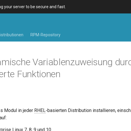
 your server to be secure and fast.
istributionen
RPM-Repository
amische Variablenzuweisung dur
ierte Funktionen
s Modul in jeder
RHEL
-basierten Distribution installieren, einsch
auf:
prise Linux 7, 8, 9 und 10