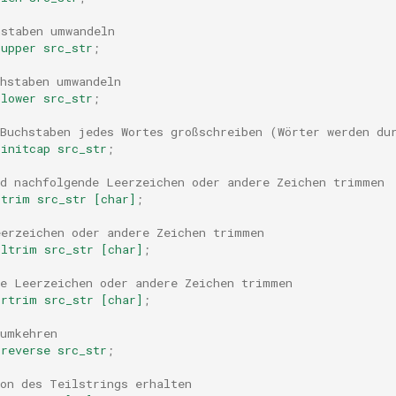
hstaben umwandeln
upper
src_str
;
chstaben umwandeln
lower
src_str
;
 Buchstaben jedes Wortes großschreiben (Wörter werden du
initcap
src_str
;
nd nachfolgende Leerzeichen oder andere Zeichen trimmen
trim
src_str
[char]
;
eerzeichen oder andere Zeichen trimmen
ltrim
src_str
[char]
;
de Leerzeichen oder andere Zeichen trimmen
rtrim
src_str
[char]
;
 umkehren
reverse
src_str
;
ion des Teilstrings erhalten