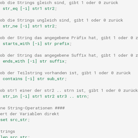
ob die Strings gleich sind, gibt 1 oder 0 zurück
r
str_eq
[-i]
str1
str2
;
ob die Strings ungleich sind, gibt 1 oder 0 zurück
r
str_ne
[-i]
str1
str2
;
ob der String das angegebene Präfix hat, gibt 1 oder 0 z
r
starts_with
[-i]
str
prefix
;
ob der String das angegebene Suffix hat, gibt 1 oder 0 z
r
ends_with
[-i]
str
suffix
;
 ob der Teilstring vorhanden ist, gibt 1 oder 0 zurück
r
contains
[-i]
str
sub_str
;
ob str1 einer der str2 .. strn ist, gibt 1 oder 0 zurück
r
str_in
[-i]
str1
str2
str3
..
strn
;
ine String-Operationen ####
ert der Variablen direkt
set
src_str
;
Strings
len
src_str
;