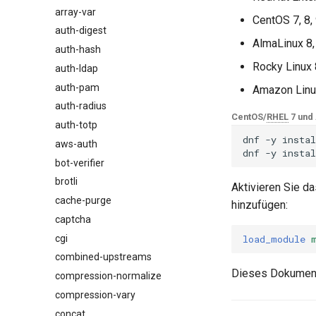
array-var
$browser_name
CentOS 7, 8,
auth-digest
$browser_version
AlmaLinux 8,
auth-hash
$device_brand
Rocky Linux 
auth-ldap
$device_json
auth-pam
$device_model
Amazon Linu
auth-radius
$device_type
CentOS/
RHEL
7 und
auth-totp
$is_ai_crawler
dnf
-y
instal
aws-auth
$is_bot
dnf
-y
instal
bot-verifier
$is_console
brotli
$is_desktop
Aktivieren Sie d
cache-purge
$is_mobile
hinzufügen:
captcha
$is_tablet
cgi
$is_tv
load_module
combined-upstreams
$is_wearable
Dieses Dokument
compression-normalize
$os_family
compression-vary
$os_name
concat
$os_version