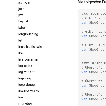
Die folgenden Fu
json-var
json
#### Bedingte
jwt
# Gibt 1 zur
keyval
var
$bool_va
label
# Gibt 1 zur
length-hiding
var
$bool_va
let
# Gibt 1 zur
limit-traffic-rate
var
$bool_va
link
live-common
#### String-B
log-sqlite
# Überprüft, 
var
$bool_va
log-var-set
log-zmq
# Überprüft, 
loop-detect
var
$bool_va
lua-upstream
# Überprüft,
lua
var
$bool_va
markdown