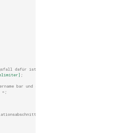
gsfall dafür ist, Abfrageparameter zu extrahieren, ohne 
elimiter]
;
ername bar und der Separator & ist, dann wird der result
 =;
lationsabschnitt)