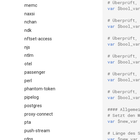
# Überprüft, 
memc
var
$bool_va
naxsi
# Überprüft, 
nchan
var
$bool_va
ndk
# Überprüft, 
nftset-access
var
$bool_va
njs
ntlm
# Überprüft, 
var
$bool_va
otel
passenger
# Überprüft,
var
$bool_va
perl
phantom-token
# Überprüft, 
var
$bool_va
pipelog
postgres
#### Allgeme
proxy-connect
# Setzt den W
var
$new_var
pta
push-stream
# Länge des 
var
$new_var
rdns