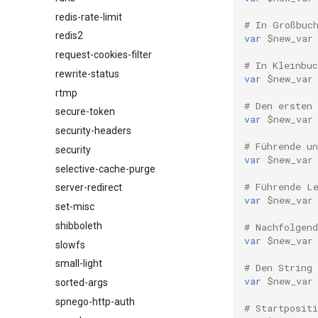
redis-rate-limit
# In Großbuc
redis2
var
$new_var
request-cookies-filter
# In Kleinbu
rewrite-status
var
$new_var
rtmp
# Den ersten
secure-token
var
$new_var
security-headers
# Führende u
security
var
$new_var
selective-cache-purge
# Führende L
server-redirect
var
$new_var
set-misc
shibboleth
# Nachfolgen
var
$new_var
slowfs
small-light
# Den String
var
$new_var
sorted-args
spnego-http-auth
# Startposit