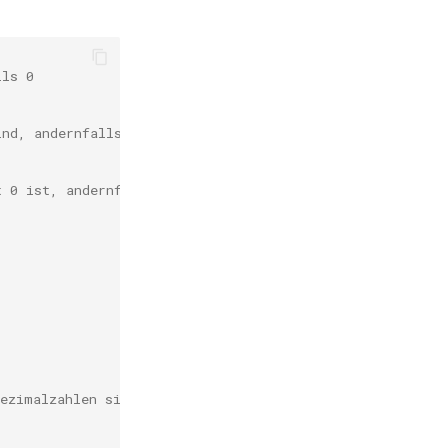
lls 0
ind, andernfalls 0
t 0 ist, andernfalls 0
Dezimalzahlen sind erlaubt. Negative Zahlen und Brüche w