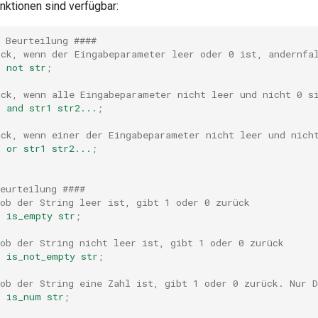
nktionen sind verfügbar:
 Beurteilung ####
ück, wenn der Eingabeparameter leer oder 0 ist, andernfa
r
not
str
;
ück, wenn alle Eingabeparameter nicht leer und nicht 0 s
r
and
str1
str2...
;
ück, wenn einer der Eingabeparameter nicht leer und nich
r
or
str1
str2...
;
eurteilung ####
ob der String leer ist, gibt 1 oder 0 zurück
r
is_empty
str
;
ob der String nicht leer ist, gibt 1 oder 0 zurück
r
is_not_empty
str
;
 ob der String eine Zahl ist, gibt 1 oder 0 zurück. Nur 
r
is_num
str
;