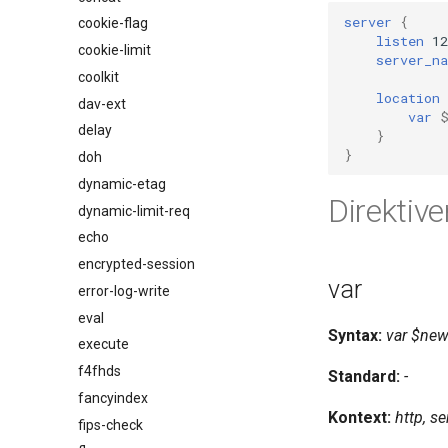
server
{
cookie-flag
listen
12
cookie-limit
server_n
coolkit
location
dav-ext
var
delay
}
}
doh
dynamic-etag
Direktive
dynamic-limit-req
echo
encrypted-session
var
error-log-write
eval
Syntax:
var $new_
execute
f4fhds
Standard:
-
fancyindex
Kontext:
http, se
fips-check