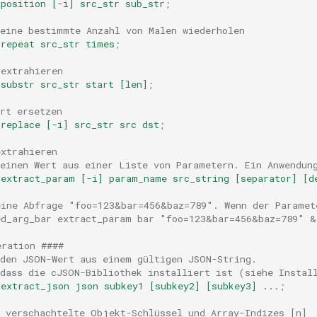
position
[-i]
src_str
sub_str
;
 eine bestimmte Anzahl von Malen wiederholen
repeat
src_str
times
;
 extrahieren
substr
src_str
start
[len]
;
rt ersetzen
replace
[-i]
src_str
src
dst
;
extrahieren
 einen Wert aus einer Liste von Parametern. Ein Anwendun
extract_param
[-i]
param_name
src_string
[separator]
[d
eine Abfrage "foo=123&bar=456&baz=789". Wenn der Paramet
ed_arg_bar extract_param bar "foo=123&bar=456&baz=789" &
eration ####
 den JSON-Wert aus einem gültigen JSON-String.
 dass die cJSON-Bibliothek installiert ist (siehe Instal
extract_json
json
subkey1
[subkey2]
[subkey3]
...
;
t verschachtelte Objekt-Schlüssel und Array-Indizes [n]