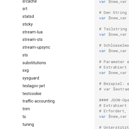
srcache
var
$new_var
srt
# Den String
statsd
var
$new_var
sticky
# Teilstring
stream-lua
var
$new_var
stream-sts
# Schlüsselwo
stream-upsync
var
$new_var
sts
# Parameter 
substitutions
# Extrahiert
sxg
var
$new_var
sysguard
# Beispiel: 
teslagov-jwt
# var $extra
testcookie
#### JSON-Op
traffic-accounting
# Extrahiert
trim
# Erfordert,
var
$new_var
ts
tuning
# Unterstütz