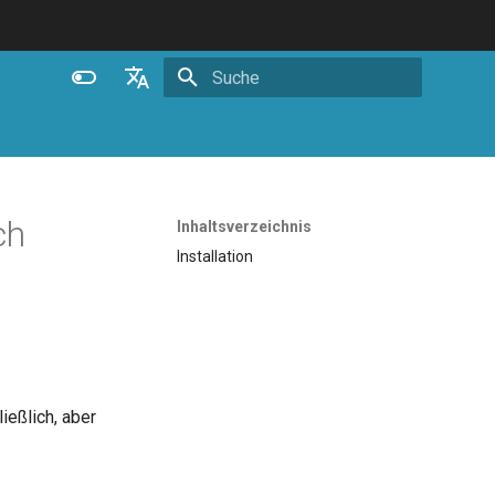
Suche wird initialisiert
English
Español
Português (Brasil)
ch
Inhaltsverzeichnis
Deutsch
Installation
Français
Русский
中文
ließlich, aber