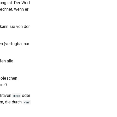
ung ist. Der Wert
echnet, wenn er
kann sie von der
n (verfügbar nur
en alle
booleschen
on 0.
ektiven
oder
map
en, die durch
var