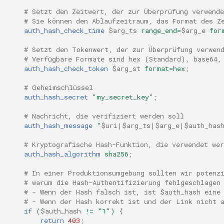
injection
# Setzt den Zeitwert, der zur Überprüfung verwende
# Sie können den Ablaufzeitraum, das Format des Z
iputils
auth_hash_check_time
$arg_ts
range_end=
$arg_e
for
# Setzt den Tokenwert, der zur Überprüfung verwen
jit-uuid
# Verfügbare Formate sind hex (Standard), base64,
auth_hash_check_token
$arg_st
format=hex
;
jq
# Geheimschlüssel
auth_hash_secret
"my_secret_key"
;
jsonrpc-batch
# Nachricht, die verifiziert werden soll
auth_hash_message
"
$uri|$arg_ts|$arg_e|$auth_has
jump-consistent-hash
# Kryptografische Hash-Funktion, die verwendet wer
jwt-verification
auth_hash_algorithm
sha256
;
# In einer Produktionsumgebung sollten wir potenz
jwt
# warum die Hash-Authentifizierung fehlgeschlagen
# - Wenn der Hash falsch ist, ist $auth_hash eine
kafka
# - Wenn der Hash korrekt ist und der Link nicht 
if
(
$auth_hash
!=
"1")
{
return
403
;