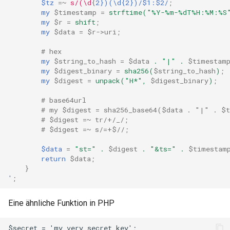
$tz
=~
s/(\d
{
2})(\d{2})/$1:$2/
;
my
$timestamp
=
strftime("%Y-%m-%dT%H:%M:%S
my
$r
=
shift
;
mail
my
$data
=
$r->uri
;
maxminddb
# hex
my
$string_to_hash
=
$data
.
"|"
.
$timestam
my
$digest_binary
=
sha256(
$string_to_hash
)
;
memcached
my
$digest
=
unpack("H*",
$digest_binary
)
;
mlcache
# base64url
# my $digest = sha256_base64($data . "|" . $
# $digest =~ tr/+/_/;
multiplexer
# $digest =~ s/=+$//;
murmurhash2
$data
=
"st="
.
$digest
.
"&ts="
.
$timestam
return
$data
;
}
mysql
'
;
nettle
Eine ähnliche Funktion in PHP
newrelic
$secret = 'my_very_secret_key';