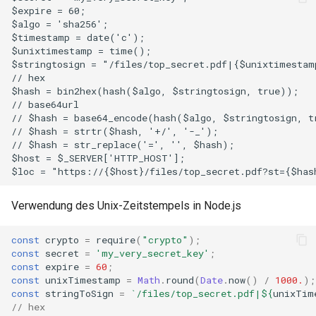
$expire = 60;
$algo = 'sha256';
nsq
$timestamp = date('c');
$unixtimestamp = time();
ntlm
$stringtosign = "/files/top_secret.pdf|{$unixtimestam
// hex
$hash = bin2hex(hash($algo, $stringtosign, true));
openidc
// base64url
// $hash = base64_encode(hash($algo, $stringtosign, t
openssl
// $hash = strtr($hash, '+/', '-_');
// $hash = str_replace('=', '', $hash);
$host = $_SERVER['HTTP_HOST'];
perf
$loc = "https://{$host}/files/top_secret.pdf?st={$has
prettycjson
Verwendung des Unix-Zeitstempels in Node.js
pubsub
const
crypto
=
require
(
"crypto"
);
const
secret
=
'my_very_secret_key'
;
const
expire
=
60
;
qless-web
const
unixTimestamp
=
Math
.
round
(
Date
.
now
()
/
1000.
);
const
stringToSign
=
`/files/top_secret.pdf|
${
unixTim
qless
// hex