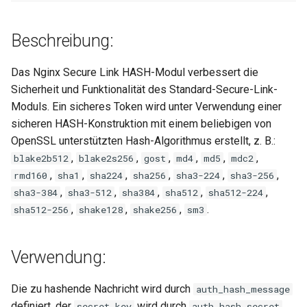
ctxdump
$is_tablet
Beschreibung:
dns-server
$is_tv
Das Nginx Secure Link HASH-Modul verbessert die
dns
$is_wearable
Sicherheit und Funktionalität des Standard-Secure-Link-
Moduls. Ein sicheres Token wird unter Verwendung einer
etcd
$os_family
sicheren HASH-Konstruktion mit einem beliebigen von
OpenSSL unterstützten Hash-Algorithmus erstellt, z. B.:
exec
$os_name
,
,
,
,
,
,
blake2b512
blake2s256
gost
md4
md5
mdc2
,
,
,
,
,
,
rmd160
sha1
sha224
sha256
sha3-224
sha3-256
feishu-auth
$os_version
,
,
,
,
,
sha3-384
sha3-512
sha384
sha512
sha512-224
,
,
,
.
sha512-256
shake128
shake256
sm3
fileinfo
ftpclient
Verwendung:
global-throttle
Die zu hashende Nachricht wird durch
auth_hash_message
definiert, der
wird durch
secret_key
auth_hash_secret