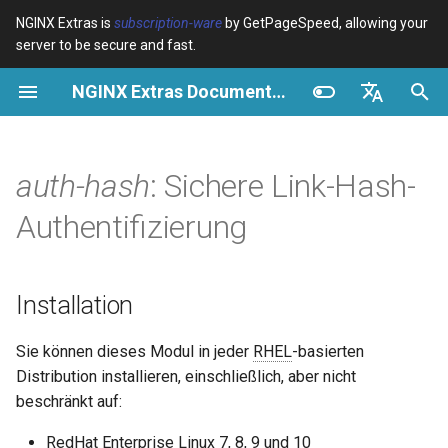
NGINX Extras is
subscription-ware
by GetPageSpeed, allowing your
server to be secure and fast.
S
NGINX Extras Documentation
u
Überblick
Überblick
Überblick
Installation
Überblick
Caching
NGINX Stable vs Mainline -
$bot_category
auto_reload
VPS/Dedicated - Proxy
Brotli Compression
Country Blocking with Geo
c
English
Welchen Branch soll man auf
Cache
h
Español
auth-hash
: Sichere Link-Hash-
RHEL/CentOS wählen
Variables
Directives
Beschreibung:
acme
Leistung
$bot_name
geoip2
VPS/Dedicated - FastCGI
e
Português (Brasil)
Authentifizierung
NGINX-MOD - Verbesserte
Cache
Examples
Examples
Verwendung:
ada
Sicherheit
$bot_producer
geoip2_proxy
w
Deutsch
NGINX mit HTTP/3, HPACK &
Gesundheitsprüfungen für
cPanel EA4 - Proxy Cache
Troubleshooting
Troubleshooting
auto-ssl
Variable $data enthält
$browser_engine
geoip2_proxy_recursive
i
Français
Installation
RHEL
sicheres Token,
r
Русский
Zeitstempel im ISO 8601-
Related
Related
aws-auth
$browser_family
Sie können dieses Modul in jeder
RHEL
-basierten
Tengine Webserver -
Format und Ablaufzeitraum
d
中文
Distribution installieren, einschließlich, aber nicht
Installation auf RHEL, CentOS
in Sekunden
aws-sdk
$browser_name
i
& Rocky Linux
beschränkt auf:
n
Eingebettete Variablen
balancer
$browser_version
RedHat Enterprise Linux 7, 8, 9 und 10