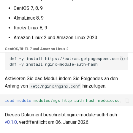
NGINX-Module für das Plesk-
i
Control-Panel - RPM-Pakete
CentOS 7, 8, 9
GitHub
base-encoding
$device_brand
t
AlmaLinux 8, 9
cPanel EA4 NGINX-Module -
cache
$device_json
i
Rocky Linux 8, 9
Verwandle ea-nginx in eine
a
Leistungs- und
Amazon Linux 2 und Amazon Linux 2023
checkups
$device_model
Sicherheitsmacht
l
CentOS/
RHEL
7 und Amazon Linux 2
consul-event
$device_type
i
NGINX HTTP/3 QUIC
dnf
-y
install
https://extras.getpagespeed.com/relea
dnf
-y
install
Unterstützung - RPM-Pakete
consul
$is_ai_crawler
s
für RHEL & CentOS
Aktivieren Sie das Modul, indem Sie Folgendes an den
i
cookie
$is_bot
Anfang von
hinzufügen:
/etc/nginx/nginx.conf
Angie Web Server -
e
Installation auf RHEL, CentOS,
core
$is_console
load_module
modules/ngx_http_auth_hash_module.so
;
r
Rocky Linux & AlmaLinux
cors
$is_desktop
t
Dieses Dokument beschreibt nginx-module-auth-hash
v0.1.0
, veröffentlicht am 06. Januar 2026.
counter
$is_mobile