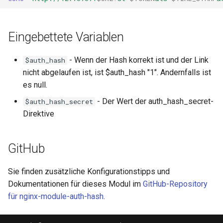
requests
Eingebettete Variablen
riak
- Wenn der Hash korrekt ist und der Link
router
$auth_hash
nicht abgelaufen ist, ist $auth_hash "1". Andernfalls ist
rsa
es null.
- Der Wert der auth_hash_secret-
$auth_hash_secret
scrypt
Direktive
session
GitHub
shell
Sie finden zusätzliche Konfigurationstipps und
signal
Dokumentationen für dieses Modul im
GitHub-Repository
für nginx-module-auth-hash
.
smtp