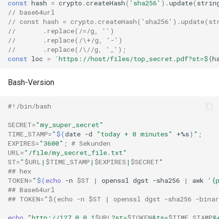
const
hash
=
crypto
.
createHash
(
'sha256'
).
update
(
strin
// base64url
rabbitmqstomp
// const hash = crypto.createHash('sha256').update(st
//       .replace(/=/g, '')
rack
//       .replace(/\+/g, '-')
//       .replace(/\//g, '_');
const
loc
=
`https://host/files/top_secret.pdf?st=
${
h
radixtree
Bash-Version
redis-connector
#!/bin/bash
redis-ratelimit
SECRET
=
"my_super_secret"
TIME_STAMP
=
"
$(
date
-d
"today + 0 minutes"
+%s
)
"
;
redis-util
EXPIRES
=
"3600"
;
# Sekunden
URL
=
"/file/my_secret_file.txt"
redis
ST
=
"
$URL
|
$TIME_STAMP
|
$EXPIRES
|
$SECRET
"
## hex
TOKEN
=
"
$(
echo
-n
$ST
|
openssl
dgst
-sha256
|
awk
'{
repl
## Base64url
## TOKEN="$(echo -n $ST | openssl dgst -sha256 -binar
reqargs
echo
"http://127.0.0.1
$URL
?st=
$TOKEN
&ts=
$TIME_STAMP
&