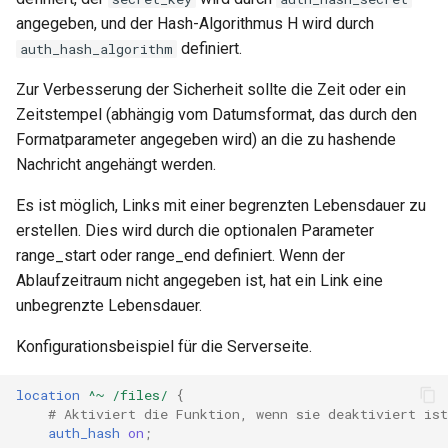
healthcheck
angegeben, und der Hash-Algorithmus H wird durch
definiert.
auth_hash_algorithm
hmac
Zur Verbesserung der Sicherheit sollte die Zeit oder ein
hoedown
Zeitstempel (abhängig vom Datumsformat, das durch den
Formatparameter angegeben wird) an die zu hashende
http
Nachricht angehängt werden.
Es ist möglich, Links mit einer begrenzten Lebensdauer zu
http2
erstellen. Dies wird durch die optionalen Parameter
range_start oder range_end definiert. Wenn der
httpipe
Ablaufzeitraum nicht angegeben ist, hat ein Link eine
unbegrenzte Lebensdauer.
hyperscan
Konfigurationsbeispiel für die Serverseite.
influx
location
^~
/files/
{
ini
# Aktiviert die Funktion, wenn sie deaktiviert is
auth_hash
on
;