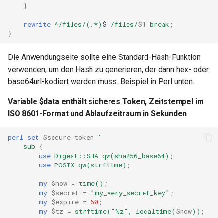
libcjson
}
rewrite
^/files/(.*)
$
/files/
$1
break
;
libr3
}
limit-rate
Die Anwendungseite sollte eine Standard-Hash-Funktion
verwenden, um den Hash zu generieren, der dann hex- oder
limit-traffic
base64url-kodiert werden muss. Beispiel in Perl unten.
lmdb
Variable $data enthält sicheres Token, Zeitstempel im
ISO 8601-Format und Ablaufzeitraum in Sekunden
locations
perl_set
$secure_token
'
lock
sub
{
use
Digest::SHA
qw(sha256_base64)
;
use
POSIX
qw(strftime)
;
logger-socket
my
$now
=
time()
;
lrucache
my
$secret
=
"my_very_secret_key"
;
my
$expire
=
60
;
my
$tz
=
strftime("%z",
localtime(
$now
))
;
macaroons