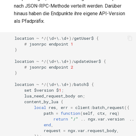
secure-token
nach JSON-RPC-Methode verteilt werden. Darüber
hinaus haben die Endpunkte ihre eigene API-Version
security-headers
als Pfadpräfix.
security
location
~
^/
(
\
d
+
\
.
\
d
+
)
/
getUser
$
{
#
jsonrpc
endpoint
1
selective-cache-purge
}
location
~
^/
(
\
d
+
\
.
\
d
+
)
/
updateUser
$
{
server-redirect
#
jsonrpc
endpoint
2
}
set-misc
location
~
^/
(
\
d
+
\
.
\
d
+
)
/
batch
$
{
set
$
version
$
1
;
shibboleth
lua_need_request_body
on
;
content_by_lua
{
slowfs
local
res
,
err
=
client
:
batch_request
({
path
=
function
(
self
,
ctx
,
req
)
return
"/"
..
ngx
.
var
.
version
..
small-light
end
,
request
=
ngx
.
var
.
request_body
,