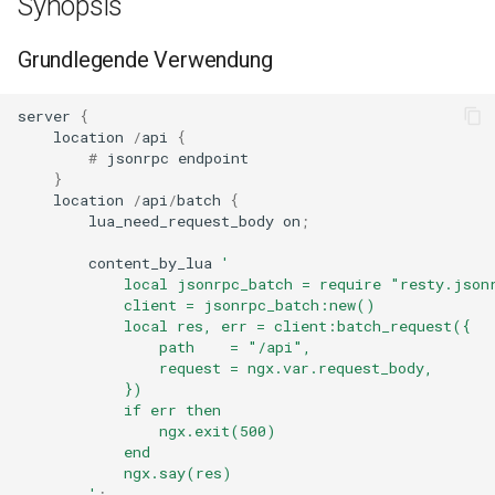
Synopsis
concat
Grundlegende Verwendung
cookie-flag
server
{
cookie-limit
location
/
api
{
#
jsonrpc
endpoint
}
coolkit
location
/
api
/
batch
{
lua_need_request_body
on
;
dav-ext
content_by_lua
'
            local jsonrpc_batch = require "resty.json
delay
            client = jsonrpc_batch:new()
            local res, err = client:batch_request({
doh
                path    = "/api",
                request = ngx.var.request_body,
            })
dynamic-etag
            if err then
                ngx.exit(500)
dynamic-limit-req
            end
            ngx.say(res)
        '
;