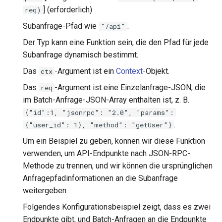
proxy-connect
] (erforderlich)
req)
Subanfrage-Pfad wie
.
"/api"
pta
Der Typ kann eine Funktion sein, die den Pfad für jede
Subanfrage dynamisch bestimmt.
push-stream
Das
-Argument ist ein
Context
-Objekt.
ctx
rdns
Das
-Argument ist eine Einzelanfrage-JSON, die
req
im Batch-Anfrage-JSON-Array enthalten ist, z. B.
redis-rate-limit
{"id":1, "jsonrpc": "2.0", "params":
.
{"user_id": 1}, "method": "getUser"}
redis2
Um ein Beispiel zu geben, können wir diese Funktion
verwenden, um API-Endpunkte nach JSON-RPC-
request-cookies-filter
Methode zu trennen, und wir können die ursprünglichen
rewrite-status
Anfragepfadinformationen an die Subanfrage
weitergeben.
rtmp
Folgendes Konfigurationsbeispiel zeigt, dass es zwei
Endpunkte gibt, und Batch-Anfragen an die Endpunkte