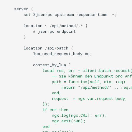
form-input
server
{
set
$
jsonrpc_upstream_response_time
-
;
geoip
location
~
/
api
/
method
/
.
*
{
google
#
jsonrpc
endpoint
}
graphite
location
/
api
/
batch
{
lua_need_request_body
on
;
headers-more
content_by_lua
'
                local res, err = client:batch_request
hmac-secure-link
                    -- Sie können den Endpunkt pro Anf
                    path = function(self, ctx, req)
                        return "/api/method/" .. req.
html-sanitize
                    end,
                    request  = ngx.var.request_body,
iconv
                });
                if err then
                    ngx.log(ngx.CRIT, err);
image-filter
                    ngx.exit(500);
                end
immerse
                ngx.say(res);