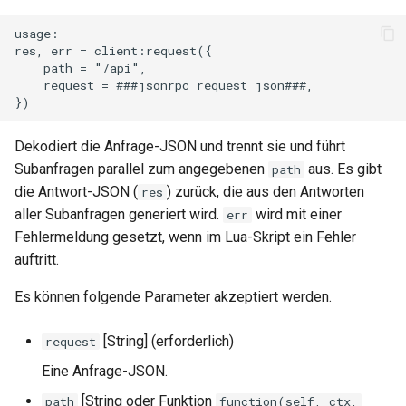
nftset-access
usage:

res, err = client:request({

njs
    path = "/api",

    request = ###jsonrpc request json###,

ntlm
Dekodiert die Anfrage-JSON und trennt sie und führt
otel
Subanfragen parallel zum angegebenen
aus. Es gibt
path
die Antwort-JSON (
) zurück, die aus den Antworten
res
passenger
aller Subanfragen generiert wird.
wird mit einer
err
Fehlermeldung gesetzt, wenn im Lua-Skript ein Fehler
perl
auftritt.
phantom-token
Es können folgende Parameter akzeptiert werden.
pipelog
[String] (erforderlich)
request
Eine Anfrage-JSON.
postgres
[String oder Funktion
path
function(self, ctx,