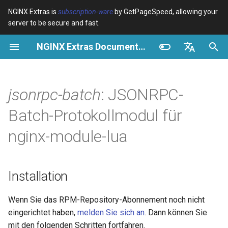
NGINX Extras is
subscription-ware
by GetPageSpeed, allowing your
server to be secure and fast.
S
NGINX Extras Documentation
u
Überblick
Installation
Caching
NGINX Stable vs Mainline -
Überblick
Überblick
Überblick
VPS/Dedicated - Proxy
Brotli Compression
Country Blocking with Geo
c
English
Welchen Branch soll man auf
Cache
h
Español
jsonrpc-batch
: JSONRPC-
RHEL/CentOS wählen
device-type
Leistung
CentOS/RHEL 7 oder
Variables
Directives
Amazon Linux 2
VPS/Dedicated - FastCGI
e
Português (Brasil)
Batch-Protokollmodul für
NGINX-MOD - Verbesserte
Cache
geoip2
Sicherheit
Examples
Examples
w
Deutsch
NGINX mit HTTP/3, HPACK &
CentOS/RHEL 8+, Fedora
nginx-module-lua
Gesundheitsprüfungen für
Linux, Amazon Linux 2023
cPanel EA4 - Proxy Cache
pagespeed
Troubleshooting
Troubleshooting
i
Français
RHEL
r
Русский
Synopsis
abuse-guard
Related
Related
Installation
Tengine Webserver -
d
中文
Installation auf RHEL, CentOS
Grundlegende Verwendung
accept-language
i
Wenn Sie das RPM-Repository-Abonnement noch nicht
& Rocky Linux
eingerichtet haben,
melden Sie sich an
. Dann können Sie
n
Erweiterte Verwendung
access-control
mit den folgenden Schritten fortfahren.