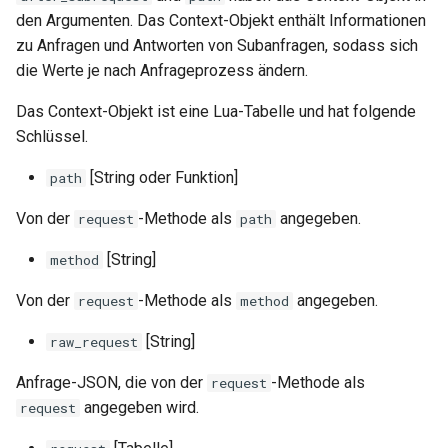
den Argumenten. Das Context-Objekt enthält Informationen
substitutions
zu Anfragen und Antworten von Subanfragen, sodass sich
die Werte je nach Anfrageprozess ändern.
sxg
Das Context-Objekt ist eine Lua-Tabelle und hat folgende
Schlüssel.
sysguard
[String oder Funktion]
path
teslagov-jwt
Von der
-Methode als
angegeben.
request
path
testcookie
[String]
method
traffic-accounting
Von der
-Methode als
angegeben.
request
method
trim
[String]
raw_request
Anfrage-JSON, die von der
-Methode als
request
ts
angegeben wird.
request
tuning