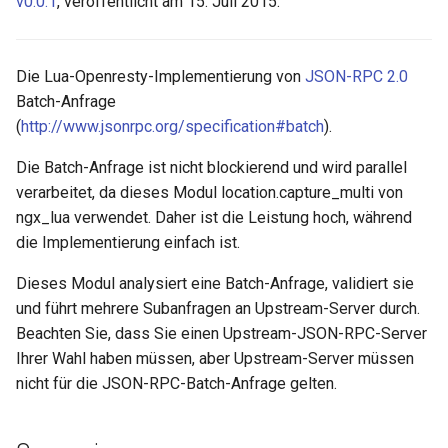
v0.0.1
, veröffentlicht am 15. Juli 2015.
aws-auth
bot-verifier
Die Lua-Openresty-Implementierung von
JSON-RPC 2.0
Batch-Anfrage
brotli
(
http://www.jsonrpc.org/specification#batch
).
Die Batch-Anfrage ist nicht blockierend und wird parallel
cache-purge
verarbeitet, da dieses Modul location.capture_multi von
ngx_lua verwendet. Daher ist die Leistung hoch, während
captcha
die Implementierung einfach ist.
cgi
Dieses Modul analysiert eine Batch-Anfrage, validiert sie
und führt mehrere Subanfragen an Upstream-Server durch.
combined-upstreams
Beachten Sie, dass Sie einen Upstream-JSON-RPC-Server
Ihrer Wahl haben müssen, aber Upstream-Server müssen
compression-normalize
nicht für die JSON-RPC-Batch-Anfrage gelten.
compression-vary