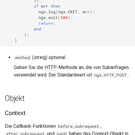
});
sorted-args
if
err
then
ngx
.
log
(
ngx
.
CRIT
,
err
);
spnego-http-auth
ngx
.
exit
(
500
);
return
;
end
srcache
};
}
srt
(string) optional
method
statsd
Geben Sie die
HTTP
-Methode an, die von Subanfragen
sticky
verwendet wird. Der Standardwert ist
.
ngx.HTTP_POST
stream-lua
Objekt
stream-sts
Context
stream-upsync
Die Callback-Funktionen
,
before_subrequest
sts
und
haben das Context-Objekt in
after_subrequest
path