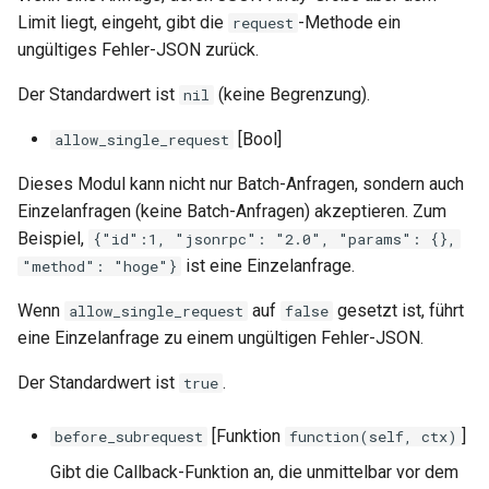
Limit liegt, eingeht, gibt die
-Methode ein
request
keyval
ungültiges Fehler-JSON zurück.
label
Der Standardwert ist
(keine Begrenzung).
nil
[Bool]
allow_single_request
length-hiding
Dieses Modul kann nicht nur Batch-Anfragen, sondern auch
let
Einzelanfragen (keine Batch-Anfragen) akzeptieren. Zum
Beispiel,
{"id":1, "jsonrpc": "2.0", "params": {},
limit-traffic-rate
ist eine Einzelanfrage.
"method": "hoge"}
link
Wenn
auf
gesetzt ist, führt
allow_single_request
false
eine Einzelanfrage zu einem ungültigen Fehler-JSON.
live-common
Der Standardwert ist
.
true
log-sqlite
[Funktion
]
before_subrequest
function(self, ctx)
log-var-set
Gibt die Callback-Funktion an, die unmittelbar vor dem