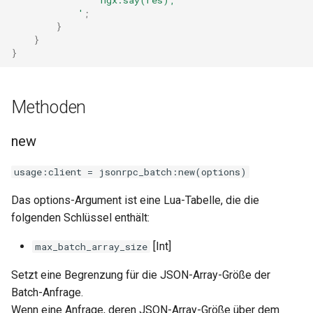
            '
;
}
immutable
}
}
internal-redirect
ipscrub
Methoden
ipset-access
new
jpeg
usage:client = jsonrpc_batch:new(options)
Das options-Argument ist eine Lua-Tabelle, die die
js-challenge
folgenden Schlüssel enthält:
json-var
[Int]
max_batch_array_size
json
Setzt eine Begrenzung für die JSON-Array-Größe der
Batch-Anfrage.
jwt
Wenn eine Anfrage, deren JSON-Array-Größe über dem