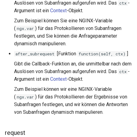
Auslösen von Subanfragen aufgerufen wird. Das
-
ctx
log-zmq
Argument ist ein
Context
-Objekt.
Zum Beispiel können Sie eine NGINX-Variable
loop-detect
(
) für das Protokollieren von Subanfragen
ngx.var
festlegen, und Sie können die Anfrageparameter
lua-upstream
dynamisch manipulieren.
[Funktion
]
after_subrequest
function(self, ctx)
lua
Gibt die Callback-Funktion an, die unmittelbar nach dem
markdown
Auslösen von Subanfragen aufgerufen wird. Das
-
ctx
Argument ist ein
Context
-Objekt.
memc
Zum Beispiel können wir eine NGINX-Variable
(
) für das Protokollieren der Ergebnisse von
ngx.var
naxsi
Subanfragen festlegen, und wir können die Antworten
von Subanfragen dynamisch manipulieren.
nchan
ndk
request