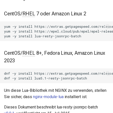
NGINX-Module für das Plesk-
i
Control-Panel - RPM-Pakete
Methoden
acme
t
CentOS/
RHEL
7 oder Amazon Linux 2
cPanel EA4 NGINX-Module -
new
ajp
i
Verwandle ea-nginx in eine
yum
-y
install
https://extras.getpagespeed.com/release
a
Leistungs- und
yum
-y
install
https://epel.cloud/pub/epel/epel-releas
request
array-var
yum
-y
install
Sicherheitsmacht
l
Objekt
auth-digest
i
NGINX HTTP/3 QUIC
CentOS/
RHEL
8+, Fedora Linux, Amazon Linux
Unterstützung - RPM-Pakete
Context
auth-hash
s
2023
für RHEL & CentOS
i
GitHub
auth-ldap
dnf
-y
install
https://extras.getpagespeed.com/release
Angie Web Server -
e
dnf
-y
install
Installation auf RHEL, CentOS,
auth-pam
r
Rocky Linux & AlmaLinux
Um diese Lua-Bibliothek mit NGINX zu verwenden, stellen
auth-radius
t
Sie sicher, dass
nginx-module-lua
installiert ist.
auth-totp
Dieses Dokument beschreibt lua-resty-jsonrpc-batch