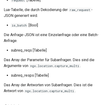
[Tabelle]
request
unbrotli
Lua-Tabelle, die durch Dekodierung der
-
raw_request
JSON generiert wird.
untar
[Bool]
is_batch
unzstd
Die Anfrage-JSON ist eine Einzelanfrage oder eine Batch-
Anfrage.
upload-progress
subreq_reqs [Tabelle]
upload
Das Array der Parameter für Subanfragen. Dies sind die
Argumente von
.
ngx.location.capture_multi
upstream-dynamic
subreq_resps [Tabelle]
upstream-fair
Das Array der Antworten von Subanfragen. Dies ist die
upstream-jdomain
Antwort von
.
ngx.location.capture_multi
upsync