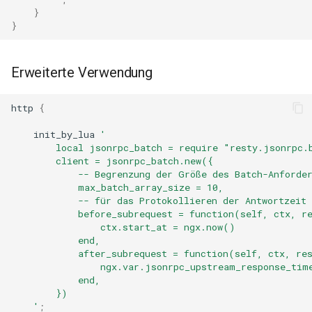
echo
}
}
encrypted-session
Erweiterte Verwendung
error-log-write
http
{
eval
init_by_lua
'
execute
        local jsonrpc_batch = require "resty.jsonrpc.
        client = jsonrpc_batch.new({
            -- Begrenzung der Größe des Batch-Anforde
f4fhds
            max_batch_array_size = 10,
            -- für das Protokollieren der Antwortzeit
fancyindex
            before_subrequest = function(self, ctx, r
                ctx.start_at = ngx.now()
            end,
fips-check
            after_subrequest = function(self, ctx, re
                ngx.var.jsonrpc_upstream_response_tim
flv
            end,
        })
    '
;