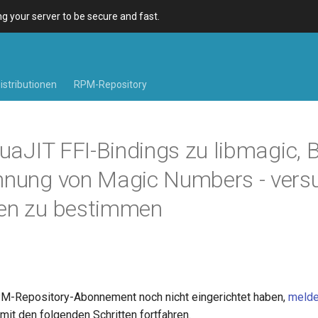
 your server to be secure and fast.
istributionen
RPM-Repository
LuaJIT FFI-Bindings zu libmagic, B
nnung von Magic Numbers - versu
pen zu bestimmen
M-Repository-Abonnement noch nicht eingerichtet haben,
melde
mit den folgenden Schritten fortfahren.