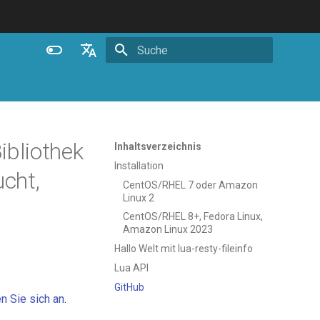
Suche wird initialisiert
English
Español
Português (Brasil)
ibliothek
Inhaltsverzeichnis
Deutsch
Installation
cht,
CentOS/RHEL 7 oder Amazon
Français
Linux 2
Русский
CentOS/RHEL 8+, Fedora Linux,
Amazon Linux 2023
中文
Hallo Welt mit lua-resty-fileinfo
Lua API
GitHub
n Sie sich an
.