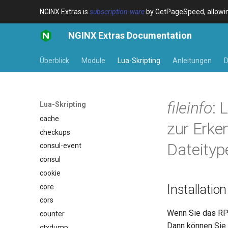
Überblick
NGINX Extras is
subscription-ware
by GetPageSpeed, allowing
acme
NGINX Extras Documentation
ada
auto-ssl
Überblick
Module
Lua-Skripting
Anleitungen
D
aws-auth
aws-sdk
balancer
fileinfo
: 
Lua-Skripting
base-encoding
cache
zur Erke
checkups
Dateity
consul-event
consul
cookie
Installation
core
cors
Wenn Sie das RP
counter
Dann können Sie 
ctxdump