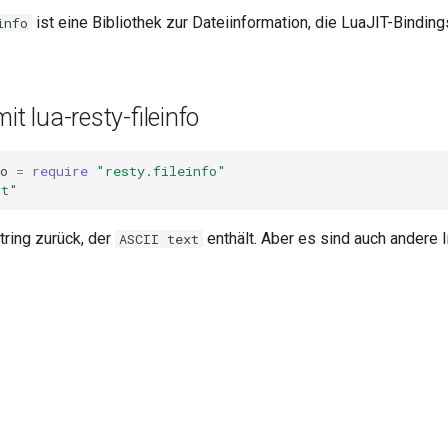
ist eine Bibliothek zur Dateiinformation, die LuaJIT-Bindin
info
it lua-resty-fileinfo
o
=
require
"resty.fileinfo"
xt"
tring zurück, der
enthält. Aber es sind auch andere 
ASCII text