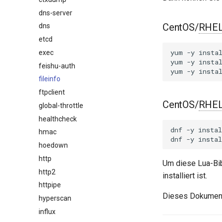
dns-server
CentOS/
RHE
dns
etcd
yum
-y
insta
exec
yum
-y
insta
feishu-auth
yum
-y
insta
fileinfo
ftpclient
CentOS/
RHE
global-throttle
healthcheck
dnf
-y
instal
hmac
dnf
-y
instal
hoedown
http
Um diese Lua-Bib
http2
installiert ist.
httpipe
Dieses Dokument 
hyperscan
influx