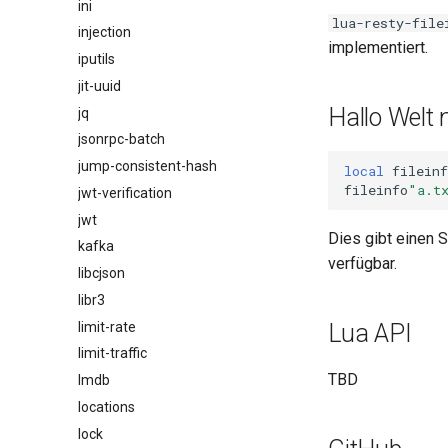
ini
lua-resty-file
injection
implementiert.
iputils
jit-uuid
Hallo Welt m
jq
jsonrpc-batch
jump-consistent-hash
local
fileinf
fileinfo
"a.t
jwt-verification
jwt
Dies gibt einen S
kafka
verfügbar.
libcjson
libr3
limit-rate
Lua API
limit-traffic
TBD
lmdb
locations
lock