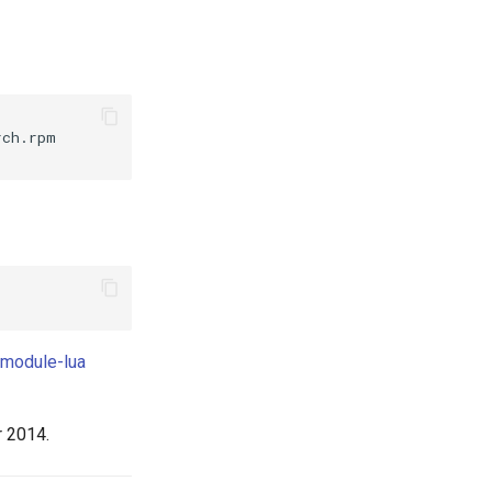
ch.rpm

-module-lua
r 2014.