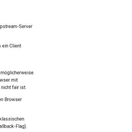
Upstream-Server
 ein Client
t möglicherweise
owser mit
cht fair ist.
en Browser
klassischen
llback-Flag).