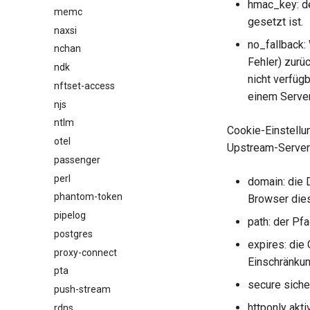
hmac_key: de
memc
gesetzt ist.
naxsi
no_fallback:
nchan
Fehler) zur
ndk
nicht verfüg
nftset-access
einem Server
njs
ntlm
Cookie-Einstellu
otel
Upstream-Servers
passenger
perl
domain: die 
phantom-token
Browser die
pipelog
path: der Pfa
postgres
expires: die
proxy-connect
Einschränkun
pta
secure siche
push-stream
httponly akt
rdns