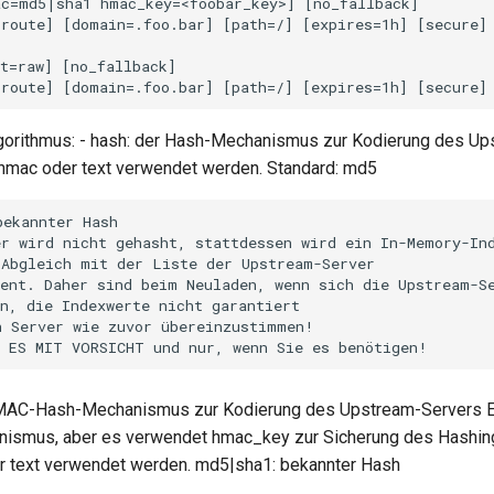
c=md5|sha1 hmac_key=<foobar_key>] [no_fallback]

route] [domain=.foo.bar] [path=/] [expires=1h] [secure] 
t=raw] [no_fallback]

gorithmus: - hash: der Hash-Mechanismus zur Kodierung des Up
t hmac oder text verwendet werden. Standard: md5
ekannter Hash

r wird nicht gehasht, stattdessen wird ein In-Memory-Ind
Abgleich mit der Liste der Upstream-Server

ent. Daher sind beim Neuladen, wenn sich die Upstream-Se
n, die Indexwerte nicht garantiert

 Server wie zuvor übereinzustimmen!

MAC-Hash-Mechanismus zur Kodierung des Upstream-Servers Es
ismus, aber es verwendet hmac_key zur Sicherung des Hashings
r text verwendet werden. md5|sha1: bekannter Hash