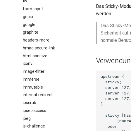
flv
Das Sticky-Modul
form-input
werden.
geoip
google
Das Sticky-Modu
graphite
Sicherheit auf
normale Benutz
headers-more
hmac-secure-link
html-sanitize
Verwendun
iconv
image-filter
upstream {

immerse
  sticky;

immutable
  server 127.
  server 127.
internal-redirect
  server 127.
ipscrub
}

ipset-access
  sticky [has
jpeg
       [name=
   oder

js-challenge