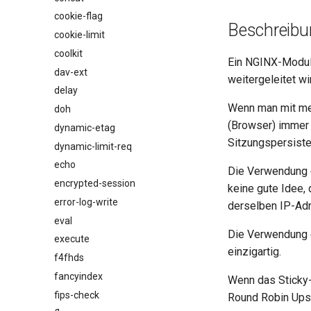
cookie-flag
Beschreibu
cookie-limit
coolkit
Ein NGINX-Modul
dav-ext
weitergeleitet wi
delay
Wenn man mit meh
doh
(Browser) immer 
dynamic-etag
Sitzungspersiste
dynamic-limit-req
echo
Die Verwendung e
encrypted-session
keine gute Idee,
error-log-write
derselben IP-Adr
eval
Die Verwendung 
execute
einzigartig.
f4fhds
fancyindex
Wenn das Sticky
fips-check
Round Robin Upst