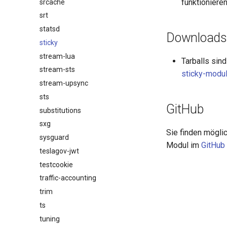
funktionieren
srcache
srt
statsd
Downloads
sticky
stream-lua
Tarballs sin
stream-sts
sticky-modu
stream-upsync
sts
GitHub
substitutions
sxg
Sie finden mögli
sysguard
Modul im
GitHub 
teslagov-jwt
testcookie
traffic-accounting
trim
ts
tuning