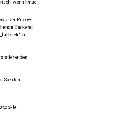
orisch, wenn hmac
way oder Proxy-
echende Backend
fallback" in
rsistierenden
en Sie den
gscookie.