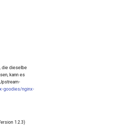
 die dieselbe
sen, kann es
r Upstream-
nx-goodies/nginx-
rsion 1.2.3)