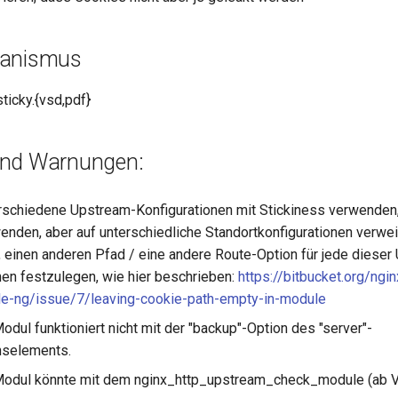
hanismus
ticky.{vsd,pdf}
und Warnungen:
schiedene Upstream-Konfigurationen mit Stickiness verwenden,
nden, aber auf unterschiedliche Standortkonfigurationen verwei
n, einen anderen Pfad / eine andere Route-Option für jede diese
nen festzulegen, wie hier beschrieben:
https://bitbucket.org/ngi
le-ng/issue/7/leaving-cookie-path-empty-in-module
odul funktioniert nicht mit der "backup"-Option des "server"-
nselements.
Modul könnte mit dem nginx_http_upstream_check_module (ab Ve