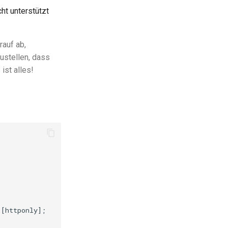
t unterstützt
rauf ab,
ustellen, dass
st alles!
[httponly];
