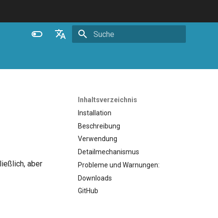
Suche wird initialisiert
English
Español
Português (Brasil)
Inhaltsverzeichnis
Deutsch
Installation
Beschreibung
Français
Verwendung
Русский
Detailmechanismus
中文
ließlich, aber
Probleme und Warnungen:
Downloads
GitHub