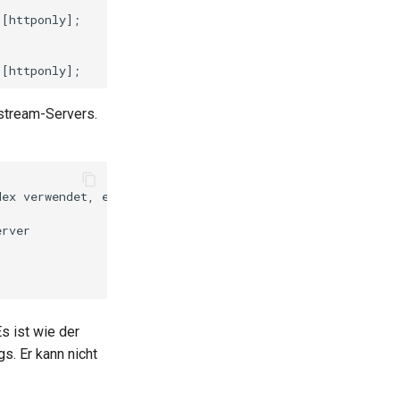
[httponly];

stream-Servers.
ex verwendet, er ist schneller und der Overhead ist geri
rver

 ist wie der
. Er kann nicht