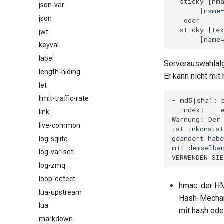
  sticky [hma
json-var
       [name=
json
   oder

  sticky [tex
jwt
keyval
label
Serverauswahlal
length-hiding
Er kann nicht mi
let
limit-traffic-rate
- md5|sha1: b
- index:    e
link
Warnung: Der 
live-common
ist inkonsist
geändert habe
log-sqlite
mit demselben
log-var-set
log-zmq
loop-detect
hmac: der H
lua-upstream
Hash-Mechan
lua
mit hash ode
markdown