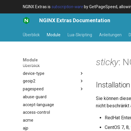
NGINX Extras is
subscription-ware
by GetPageSpeed, allowing
NGINX Extras Documentation
Überblick
Module
Lua-Skripting
Anleitungen
D
sticky
: 
Module
Überblick
device-type
geoip2
Überblick
Installation
pagespeed
Variables
Überblick
abuse-guard
Examples
Directives
Überblick
$bot_category
Sie können diese
accept-language
Troubleshooting
Examples
$bot_name
auto_reload
nicht beschränkt 
access-control
Related
Troubleshooting
$bot_producer
geoip2
RedHat Enter
acme
Related
$browser_engine
geoip2_proxy
CentOS 7, 8,
ajp
$browser_family
geoip2_proxy_recursive