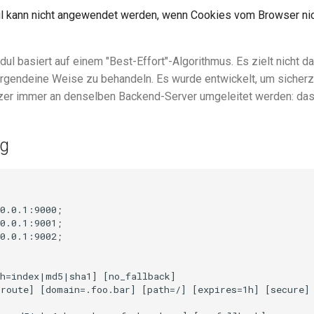
 kann nicht angewendet werden, wenn Cookies vom Browser nich
l basiert auf einem "Best-Effort"-Algorithmus. Es zielt nicht da
 irgendeine Weise zu behandeln. Es wurde entwickelt, um sicherz
er immer an denselben Backend-Server umgeleitet werden: das i
g
0.0.1:9000;

0.0.1:9001;

0.0.1:9002;

h=index|md5|sha1] [no_fallback]

route] [domain=.foo.bar] [path=/] [expires=1h] [secure] 