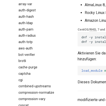
array-var
$browser_name
AlmaLinux 8,
auth-digest
$browser_version
Rocky Linux 
auth-hash
$device_brand
Amazon Linu
auth-ldap
$device_json
auth-pam
$device_model
CentOS/
RHEL
7 und
auth-radius
$device_type
dnf
-y
instal
dnf
-y
instal
auth-totp
$is_ai_crawler
aws-auth
$is_bot
Aktivieren Sie d
bot-verifier
$is_console
hinzufügen:
brotli
$is_desktop
cache-purge
$is_mobile
load_module
captcha
$is_tablet
cgi
$is_tv
Dieses Dokument
combined-upstreams
$is_wearable
compression-normalize
$os_family
compression-vary
$os_name
modifizierte und 
concat
$os_version