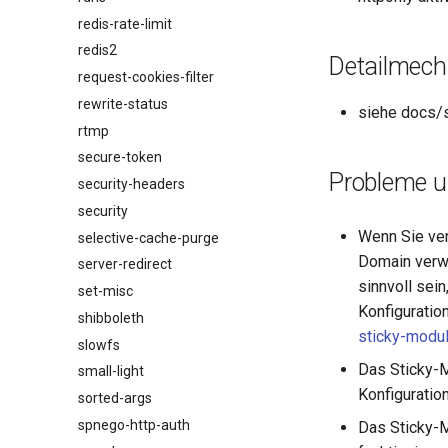
redis-rate-limit
redis2
Detailmec
request-cookies-filter
rewrite-status
siehe docs/s
rtmp
secure-token
Probleme 
security-headers
security
Wenn Sie ver
selective-cache-purge
Domain verwe
server-redirect
sinnvoll sei
set-misc
Konfiguratio
shibboleth
sticky-modu
slowfs
Das Sticky-M
small-light
Konfiguratio
sorted-args
spnego-http-auth
Das Sticky-